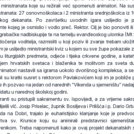
inistranata koje su režirali već spomenuti animatori. Na sus
stranata: 27 osnovnoškolaca i 2 ministranta srednjoškolca iz 
kog dekanata. Po završetku uvodnih igara uslijedio je p
e kojeg je osmislio i vodio preč. Rektor. Cilj je bio ponoviti ili
agrebačke nadbiskupije te na temelju evanđeoskog ulomka (Mt 
čenja voditelja, razmisliti u koji poziv ili zvanje trebam uloži
im je uslijedio ministrantski kviz u kojem su sve župe pokazale 
 liturgijskih predmeta, odjeće i tijeka crkvene godine, a kate
njem hrvatskih svetaca i blaženika te molitvom za sveta 
imatori nastavili sa igrama uokolo dvorišnog kompleksa, a se
ali su kratki susret s rektorom Pavlakovićem koji im je pobliže p
te ih pozvao na jedan od narednih “Vikenda u sjemeništu” nadaju
tu u narednoj školskoj godini.
ranti su pristupili sakramentu sv. Ispovijedi, a za vrijeme sak
jelili vlč. Josip Priselac, župnik Bosiljeva i Prilišća i p. Dario G
da na Dobri, trajalo je euharistijsko klanjanje koje je predvod
tva sv. Krunice koju su animirali predstavnici sjemeništ
renikom. Treba napomenuti kako je ovaj projekt dekanatskih 