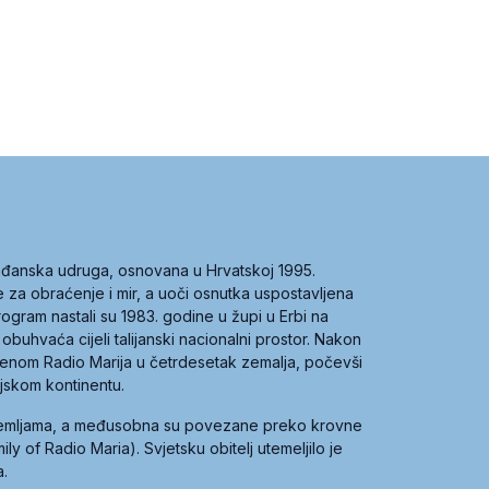
građanska udruga, osnovana u Hrvatskoj 1995.
ce za obraćenje i mir, a uoči osnutka uspostavljena
 program nastali su 1983. godine u župi u Erbi na
 obuhvaća cijeli talijanski nacionalni prostor. Nakon
 imenom Radio Marija u četrdesetak zemalja, počevši
ijskom kontinentu.
zemljama, a međusobna su povezane preko krovne
y of Radio Maria). Svjetsku obitelj utemeljilo je
a.