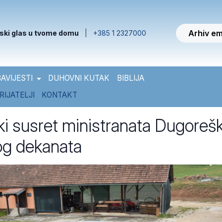
Arhiv em
ski glas u tvome domu
|
+385 1 2327000
AVIJESTI
DUHOVNI KUTAK
BIBLIJA
RIJATELJI
KONTAKT
i susret ministranata Dugoreš
og dekanata