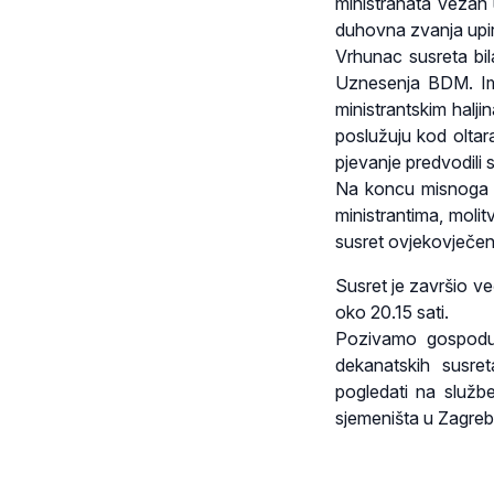
ministranata vezan
duhovna zvanja upiru
Vrhunac susreta bil
Uznesenja BDM. Imp
ministrantskim halj
poslužuju kod oltara
pjevanje predvodili s
Na koncu misnoga sl
ministrantima, moli
susret ovjekovječen
Susret je završio v
oko 20.15 sati.
Pozivamo gospodu 
dekanatskih susre
pogledati na služb
sjemeništa u Zagreb