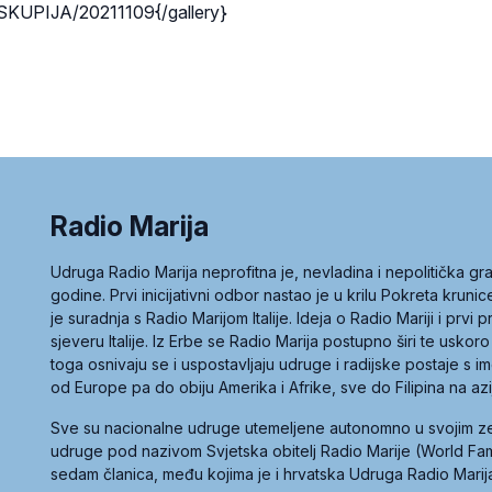
SKUPIJA/20211109{/gallery}
Radio Marija
Udruga Radio Marija neprofitna je, nevladina i nepolitička 
godine. Prvi inicijativni odbor nastao je u krilu Pokreta kruni
je suradnja s Radio Marijom Italije. Ideja o Radio Mariji i prvi
sjeveru Italije. Iz Erbe se Radio Marija postupno širi te uskoro
toga osnivaju se i uspostavljaju udruge i radijske postaje s
od Europe pa do obiju Amerika i Afrike, sve do Filipina na az
Sve su nacionalne udruge utemeljene autonomno u svojim 
udruge pod nazivom Svjetska obitelj Radio Marije (World Famil
sedam članica, među kojima je i hrvatska Udruga Radio Marij