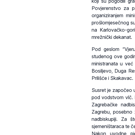
koji su pogodili gr
Povjerenstvo za p
organiziranjem min
prošlomjesečnog su
na Karlovačko-gori
mrežnički dekanat.
Pod geslom “Vjeru
studenog ove godin
ministranata u već
Bosiljevo, Duga Res
Prilišće i Skakavac.
Susret je započeo u
pod vodstvom vlč. 
Zagrebačke nadbis
Zagrebu, posebno 
nadbiskupiji. Za š
sjemeništaraca te 
Nakon uvodne pjes