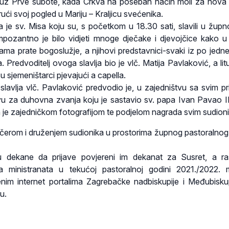
 uz Prve subote, kada Crkva na poseban način moli za nova 
ći svoj pogled u Mariju – Kraljicu svećenika.
a je sv. Misa koju su, s početkom u 18.30 sati, slavili u župno
ozantno je bilo vidjeti mnoge dječake i djevojčice kako u
inama prate bogoslužje, a njihovi predstavnici-svaki iz po jedn
. Predvoditelj ovoga slavlja bio je vlč. Matija Pavlaković, a lit
u sjemeništarci pjevajući a capella.
avlja vlč. Pavlaković predvodio je, u zajedništvu sa svim pr
tvu za duhovna zvanja koju je sastavio sv. papa Ivan Pavao II
 je zajedničkom fotografijom te podjelom nagrada svim sudion
ečerom i druženjem sudionika u prostorima župnog pastoralnog
dekane da prijave povjereni im dekanat za Susret, a ra
ta ministranata u tekućoj pastoralnoj godini 2021./2022.
enim internet portalima Zagrebačke nadbiskupije i Međubisku
u.