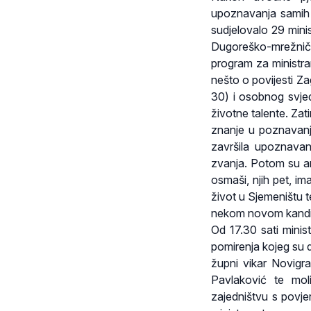
upoznavanja samih m
sudjelovalo 29 mini
Dugoreško-mrežnič
program za ministrant
nešto o povijesti Z
30) i osobnog svjedo
životne talente. Zat
znanje u poznavanju
završila upoznava
zvanja. Potom su an
osmaši, njih pet, im
život u Sjemeništu 
nekom novom kandida
Od 17.30 sati minist
pomirenja kojeg su di
župni vikar Novigra
Pavlaković te moli
zajedništvu s povje