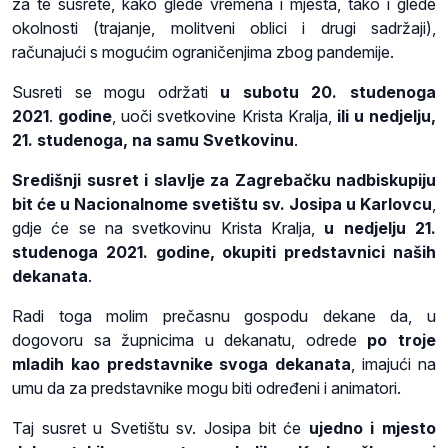
za te susrete, kako glede vremena i mjesta, tako i glede
okolnosti (trajanje, molitveni oblici i drugi sadržaji),
računajući s mogućim ograničenjima zbog pandemije.
Susreti se mogu održati
u subotu 20. studenoga
2021
.
godine
, uoči svetkovine Krista Kralja,
ili u nedjelju,
21. studenoga, na samu Svetkovinu
.
Središnji susret i slavlje za Zagrebačku nadbiskupiju
bit će u Nacionalnome svetištu sv. Josipa u Karlovcu
,
gdje će se na svetkovinu Krista Kralja,
u nedjelju 21.
studenoga 2021. godine, okupiti predstavnici naših
dekanata
.
Radi toga molim prečasnu gospodu dekane da, u
dogovoru sa župnicima u dekanatu, odrede
po troje
mladih kao predstavnike svoga dekanata
, imajući na
umu da za predstavnike mogu biti određeni i animatori.
Taj susret u Svetištu sv. Josipa bit će
ujedno i mjesto