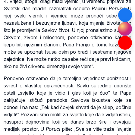
4. Vrijedi, stoga, dragi mladi vjernici, u vremenu priprave za
Svjetski dan mladih, razmatrati osobito Papinu
Poruku
. U
njoj svaki vjernik i vjernica može pronaći sebe i dar
nezaslužene i bezuvjetne ljubavi, koja mijenja živote, kao
što je promijenila Savlov život. U njoj pronalazimo susret s
Crkvom, živom i milosnom; ponovno otkrivamo kako je
lijepo biti njezinim članom. Papa Franjo o tome kaže: „Ne
može se upoznati Isusa osim po braći i sestrama njegove
zajednice. Ne može netko za sebe reći da je pravi kršćanin,
ako ne živi crkvenu dimenziju svoje vjere“.
Ponovno otkrivamo da je temeljna vrijednost poniznost i
svijest o vlastitoj ograničenosti. Savlu su jedino uporište
ostali „svjetlo koje je vidio i glas koji je čuo“ te Papa
zaključuje ističući paradoks Savlova iskustva koje se
odnosi i na nas: „Tek kad čovjek shvati da je slijep, počinje
vidjeti!“ Pozvani smo moliti za svjetlo koje daje vidjeti istinu,
nasuprot dojmovima koji se danas brzo šire i osvajaju
medijski prostor. U
Poruci
piše: „Sve se više traže ‘svjetla