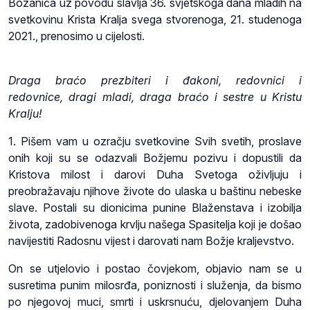
Bozanića uz povodu slavlja 36. svjetskoga dana mladih na
svetkovinu Krista Kralja svega stvorenoga, 21. studenoga
2021., prenosimo u cijelosti.
Draga braćo prezbiteri i đakoni, redovnici i
redovnice, dragi mladi, draga braćo i sestre u Kristu
Kralju!
1. Pišem vam u ozračju svetkovine Svih svetih, proslave
onih koji su se odazvali Božjemu pozivu i dopustili da
Kristova milost i darovi Duha Svetoga oživljuju i
preobražavaju njihove živote do ulaska u baštinu nebeske
slave. Postali su dionicima punine Blaženstava i izobilja
života, zadobivenoga krvlju našega Spasitelja koji je došao
navijestiti Radosnu vijest i darovati nam Božje kraljevstvo.
On se utjelovio i postao čovjekom, objavio nam se u
susretima punim milosrđa, poniznosti i služenja, da bismo
po njegovoj muci, smrti i uskrsnuću, djelovanjem Duha