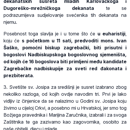
dekanatskih susreta mladih Karlovačkoga i
Dugoreško-mrežničkoga dekanata
te se
podrazumijeva sudjelovanje svećenika tih dekanata na
njemu.
Posebnost toga slavlja je i u tome što će
u euharistiji
,
koju će
s početkom u 11 sati, predvoditi mons. Ivan
Šaško, pomoćni biskup zagrebački,
biti prisutni i
bogoslovi Nadbiskupskoga bogoslovnog sjemeništa,
od kojih će 16 bogoslova biti primljeni među kandidate
Zagrebačke nadbiskupije za sveti red đakonata i
prezbiterata
.
3. Svetište sv. Josipa za središnji je susret izabrano zbog
nekoliko razloga, od kojih ovdje navodim tri. Prvi je lako
vidljiv iz činjenice da se nalazimo u Godini sv. Josipa koju
živimo u cijeloj Crkvi, a posebno mi u Hrvatskoj, jer smo tog
Božjega pravednika i Marijina Zaručnika, izabrali i za svoga
Zaštitnika te ga zazivamo kao zagovornika, osobito za
naše obitelji, djecu i mlade.