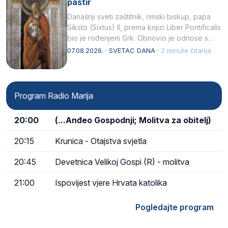
pastir
Današnji sveti zaštitnik, rimski biskup, papa
Siksto (Sixtus) II, prema knjizi Liber Pontificalis
bio je rođenjem Grk. Obnovio je odnose s
afričkim…
07.08.2026. · SVETAC DANA ·
2 minute čitanja
Program Radio Marija
20:00
(...Anđeo Gospodnji; Molitva za obitelj)
20:15
Krunica - Otajstva svjetla
20:45
Devetnica Velikoj Gospi (R) - molitva
21:00
Ispovijest vjere Hrvata katolika
Pogledajte program