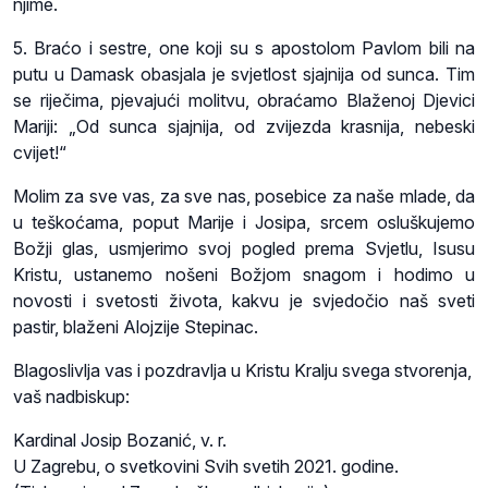
njime.
5. Braćo i sestre, one koji su s apostolom Pavlom bili na
putu u Damask obasjala je svjetlost sjajnija od sunca. Tim
se riječima, pjevajući molitvu, obraćamo Blaženoj Djevici
Mariji: „Od sunca sjajnija, od zvijezda krasnija, nebeski
cvijet!“
Molim za sve vas, za sve nas, posebice za naše mlade, da
u teškoćama, poput Marije i Josipa, srcem osluškujemo
Božji glas, usmjerimo svoj pogled prema Svjetlu, Isusu
Kristu, ustanemo nošeni Božjom snagom i hodimo u
novosti i svetosti života, kakvu je svjedočio naš sveti
pastir, blaženi Alojzije Stepinac.
Blagoslivlja vas i pozdravlja u Kristu Kralju svega stvorenja,
vaš nadbiskup:
Kardinal Josip Bozanić, v. r.
U Zagrebu, o svetkovini Svih svetih 2021. godine.