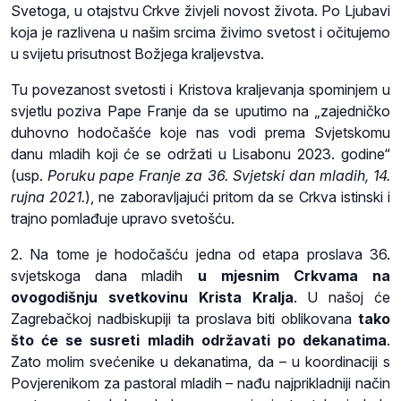
Svetoga, u otajstvu Crkve živjeli novost života. Po Ljubavi
koja je razlivena u našim srcima živimo svetost i očitujemo
u svijetu prisutnost Božjega kraljevstva.
Tu povezanost svetosti i Kristova kraljevanja spominjem u
svjetlu poziva Pape Franje da se uputimo na „zajedničko
duhovno hodočašće koje nas vodi prema Svjetskomu
danu mladih koji će se održati u Lisabonu 2023. godine“
(usp.
Poruku pape Franje za 36. Svjetski dan mladih, 14.
rujna 2021.
), ne zaboravljajući pritom da se Crkva istinski i
trajno pomlađuje upravo svetošću.
2. Na tome je hodočašću jedna od etapa proslava 36.
svjetskoga dana mladih
u mjesnim Crkvama na
ovogodišnju svetkovinu Krista Kralja
. U našoj će
Zagrebačkoj nadbiskupiji ta proslava biti oblikovana
tako
što će se susreti mladih održavati po dekanatima
.
Zato molim svećenike u dekanatima, da – u koordinaciji s
Povjerenikom za pastoral mladih – nađu najprikladniji način