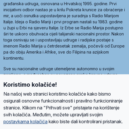
građanska udruga, osnovana u Hrvatskoj 1995. godine. Prvi
inicijativni odbor nastao je u krilu Pokreta krunice za obraćenje i
mir, a uoči osnutka uspostavljena je suradnja s Radio Marijom
Italije. Ideja o Radio Mariji i prvi program nastali su 1983. godine
u župi u Erbi na sjeveru Italije. Iz Erbe se Radio Marija postupno
širi te uskoro obuhvaća cijeli talijanski nacionalni prostor. Nakon
toga osnivaju se i uspostavljaju udruge i radijske postaje s
imenom Radio Marija u četrdesetak zemalja, počevši od Europe
pa do obiju Amerika i Afrike, sve do Filipina na azijskom
kontinentu.
Sve su nacionalne udruge utemeljene autonomno u svojim
zemljama, a međusobna su povezane preko krovne udruge
pod nazivom Svjetska obitelj Radio Marije (World Family of
Koristimo kolačiće!
Radio Maria). Svjetsku obitelj utemeljilo je sedam članica, među
kojima je i hrvatska Udruga Radio Marija.
Na našoj web stranici koristimo kolačiće kako bismo
osigurali osnovne funkcionalnosti i pravilno funkcioniranje
stranice. Klikom na "Prihvati sve" pristajete na korištenje
svih kolačića. Međutim, možete upravljati svojim
O nama
Radio
Program
Volonteri
Prijatelji
Kontakt
Pravila privatnosti
postavkama kolačića
kako biste dali kontrolirani pristanak.
Kolačići
Uvjeti korištenja