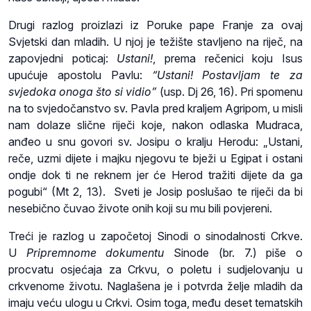
Drugi razlog proizlazi iz Poruke pape Franje za ovaj
Svjetski dan mladih. U njoj je težište stavljeno na riječ, na
zapovjedni poticaj:
Ustani!
, prema rečenici koju Isus
upućuje apostolu Pavlu:
“Ustani! Postavljam te za
svjedoka onoga što si vidio”
(usp. Dj 26, 16). Pri spomenu
na to svjedočanstvo sv. Pavla pred kraljem Agripom, u misli
nam dolaze slične riječi koje, nakon odlaska Mudraca,
anđeo u snu govori sv. Josipu o kralju Herodu: „Ustani,
reče, uzmi dijete i majku njegovu te bježi u Egipat i ostani
ondje dok ti ne reknem jer će Herod tražiti dijete da ga
pogubi“ (Mt 2, 13). Sveti je Josip poslušao te riječi da bi
nesebično čuvao živote onih koji su mu bili povjereni.
Treći je razlog u započetoj Sinodi o sinodalnosti Crkve.
U
Pripremnome dokumentu
Sinode (br. 7.) piše o
procvatu osjećaja za Crkvu, o poletu i sudjelovanju u
crkvenome životu. Naglašena je i potvrda želje mladih da
imaju veću ulogu u Crkvi. Osim toga, među deset tematskih