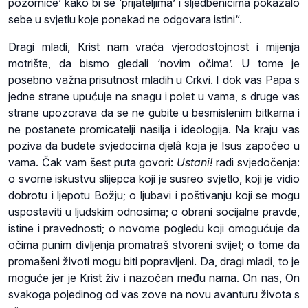
pozornice’ kako bi se ‘prijateljima’ i sljedbenicima pokazalo
sebe u svjetlu koje ponekad ne odgovara istini“.
Dragi mladi, Krist nam vraća vjerodostojnost i mijenja
motrište, da bismo gledali ‘novim očima’. U tome je
posebno važna prisutnost mladih u Crkvi. I dok vas Papa s
jedne strane upućuje na snagu i polet u vama, s druge vas
strane upozorava da se ne gubite u besmislenim bitkama i
ne postanete promicatelji nasilja i ideologija. Na kraju vas
poziva da budete svjedocima djelâ koja je Isus započeo u
vama. Čak vam šest puta govori:
Ustani!
radi svjedočenja:
o svome iskustvu slijepca koji je susreo svjetlo, koji je vidio
dobrotu i ljepotu Božju; o ljubavi i poštivanju koji se mogu
uspostaviti u ljudskim odnosima; o obrani socijalne pravde,
istine i pravednosti; o novome pogledu koji omogućuje da
očima punim divljenja promatraš stvoreni svijet; o tome da
promašeni životi mogu biti popravljeni. Da, dragi mladi, to je
moguće jer je Krist živ i nazočan među nama. On nas, On
svakoga pojedinog od vas zove na novu avanturu života s