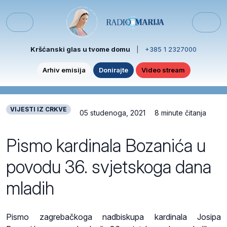
Skip to content
Skip to footer
Menu
Kršćanski glas u tvome domu
|
+385 1 2327000
Arhiv emisija
Donirajte
Video stream
VIJESTI IZ CRKVE
05 studenoga, 2021
8 minute čitanja
Pismo kardinala Bozanića u
povodu 36. svjetskoga dana
mladih
Pismo zagrebačkoga nadbiskupa kardinala Josipa