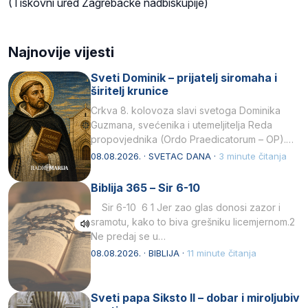
(Tiskovni ured Zagrebačke nadbiskupije)
Najnovije vijesti
Sveti Dominik – prijatelj siromaha i
širitelj krunice
Crkva 8. kolovoza slavi svetoga Dominika
Guzmana, svećenika i utemeljitelja Reda
propovjednika (Ordo Praedicatorum – OP).
Svojim životom, dubokom ljubavlju prema
08.08.2026. · SVETAC DANA ·
3 minute čitanja
Kristu…
Biblija 365 – Sir 6-10
Sir 6-10 6 1 Jer zao glas donosi zazor i
sramotu, kako to biva grešniku licemjernom.2
Ne predaj se u…
08.08.2026. · BIBLIJA ·
11 minute čitanja
Sveti papa Siksto II – dobar i miroljubiv