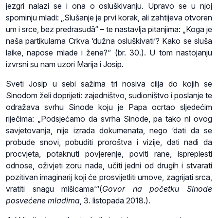
jezgri nalazi se i ona o osluškivanju. Upravo se u njoj
spominju mladi: „Slušanje je prvi korak, ali zahtijeva otvoren
um i srce, bez predrasudâ“ – te nastavlja pitanjima: „Koga je
naša partikularna Crkva ‘dužna osluškivati’? Kako se sluša
laike, napose mlade i žene?“ (br. 30.). U tom nastojanju
izvrsni su nam uzori Marija i Josip.
Sveti Josip u sebi sažima tri nosiva cilja do kojih se
Sinodom želi doprijeti: zajedništvo, sudioništvo i poslanje te
odražava svrhu Sinode koju je Papa ocrtao sljedećim
riječima: „Podsjećamo da svrha Sinode, pa tako ni ovog
savjetovanja, nije izrada dokumenata, nego ‘dati da se
probude snovi, pobuditi proroštva i vizije, dati nadi da
procvjeta, potaknuti povjerenje, poviti rane, ispreplesti
odnose, oživjeti zoru nade, učiti jedni od drugih i stvarati
pozitivan imaginarij koji će prosvijetliti umove, zagrijati srca,
vratiti snagu mišicama’“(
Govor na početku Sinode
posvećene mladima
, 3. listopada 2018.).