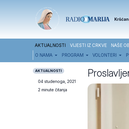
Skip to content
Skip to footer
Kršćan
AKTUALNOSTI
VIJESTI IZ CRKVE
NAŠE OB
O NAMA
PROGRAM
VOLONTERI
P
Proslavlj
AKTUALNOSTI
04 studenoga, 2021
2 minute čitanja