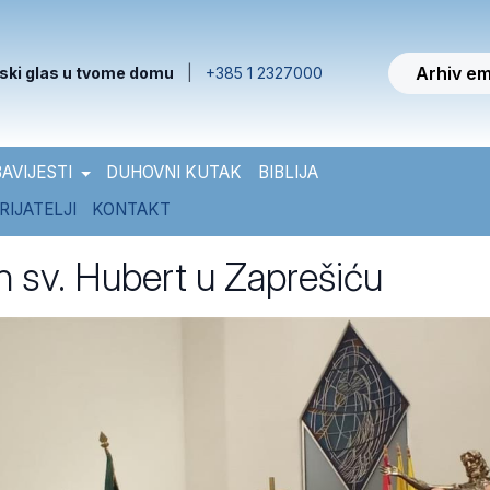
Arhiv em
ski glas u tvome domu
|
+385 1 2327000
AVIJESTI
DUHOVNI KUTAK
BIBLIJA
RIJATELJI
KONTAKT
en sv. Hubert u Zaprešiću