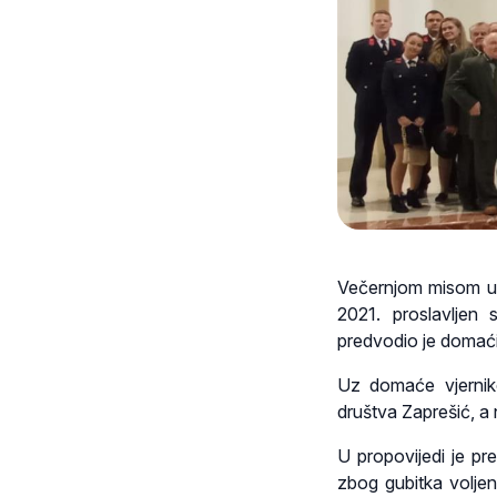
Večernjom misom u z
2021. proslavljen s
predvodio je domaći
Uz domaće vjernik
društva Zaprešić, a 
U propovijedi je pre
zbog gubitka volje