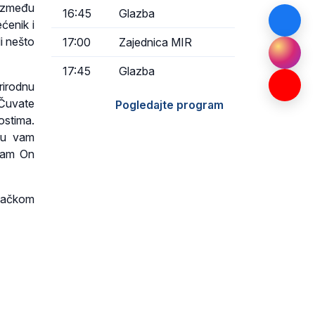
 između
16:45
Glazba
ćenik i
li nešto
17:00
Zajednica MIR
17:45
Glazba
rirodnu
. Čuvate
Pogledajte program
ostima.
su vam
 vam On
ovačkom