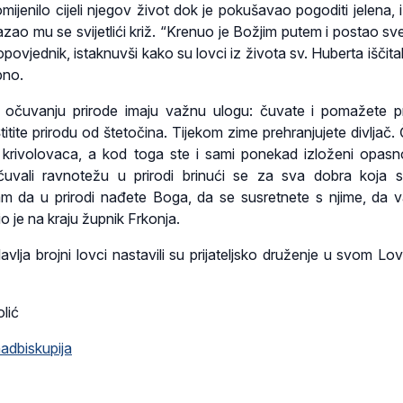
omijenilo cijeli njegov život dok je pokušavao pogoditi jelena,
zao mu se svijetlići križ. “Krenuo je Božjim putem i postao sve
opovjednik, istaknuvši kako su lovci iz života sv. Huberta iščita
bno.
 očuvanju prirode imaju važnu ulogu: čuvate i pomažete p
 Štitite prirodu od štetočina. Tijekom zime prehranjujete divljač
od krivolovaca, a kod toga ste i sami ponekad izloženi opasn
uvali ravnotežu u prirodi brinući se za sva dobra koja 
am da u prirodi nađete Boga, da se susretnete s njime, da
io je na kraju župnik Frkonja.
lavlja brojni lovci nastavili su prijateljsko druženje u svom L
olić
adbiskupija