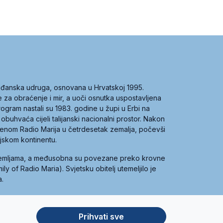
građanska udruga, osnovana u Hrvatskoj 1995.
ce za obraćenje i mir, a uoči osnutka uspostavljena
 program nastali su 1983. godine u župi u Erbi na
 obuhvaća cijeli talijanski nacionalni prostor. Nakon
 imenom Radio Marija u četrdesetak zemalja, počevši
ijskom kontinentu.
zemljama, a međusobna su povezane preko krovne
y of Radio Maria). Svjetsku obitelj utemeljilo je
a.
Prihvati sve