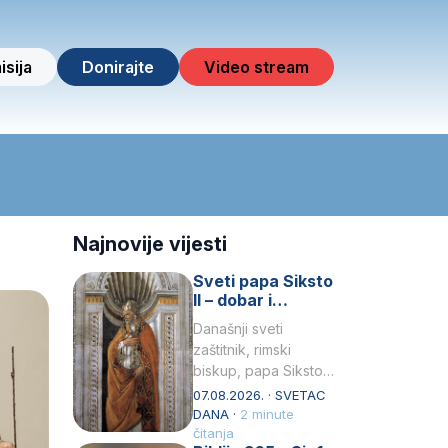
isija
Donirajte
Video stream
Najnovije vijesti
Sveti papa Siksto
II – dobar i
miroljubiv pastir
Današnji sveti
zaštitnik, rimski
biskup, papa Siksto
(Sixtus) II, prema
07.08.2026. · SVETAC
knjizi Liber
DANA ·
2 minute
Pontificalis bio je
čitanja