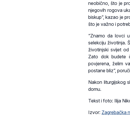
neobično, što je pr
njegovih rogova uka
biskup”, kazao je pr
što je važno i potre
“Znamo da lovci u
selekciju životinja.
životinjski svijet 
Zato dok budete č
povjerena, želim v
postane bliz”, poruč
Nakon liturgijskog s
domu.
Tekst i foto: Ilija Nik
Izvor:
Zagrebačka n