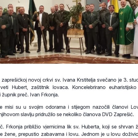
aprešićkoj novoj crkvi sv. Ivana Krstitelja svečano je 3. st
veti Hubert, zaštitnik lovaca. Koncelebrirano euharistijsko 
 župnik preč. Ivan Frkonja.
e misi su u svojim odorama i stijegom nazočili članovi L
njihovom slavlju pridružilo se nekoliko članova DVD Zaprešić.
č. Frkonja približio vjernicima lik sv. Huberta, koji se shrvan 
ne žene, prepustio zabavama i lovu. Jednom je u lovu doživi