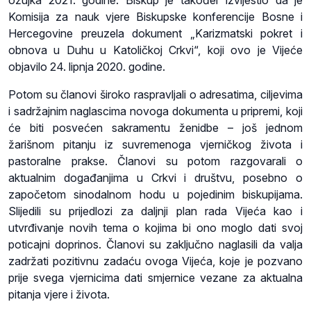
Komisija za nauk vjere Biskupske konferencije Bosne i
Hercegovine preuzela dokument „Karizmatski pokret i
obnova u Duhu u Katoličkoj Crkvi“, koji ovo je Vijeće
objavilo 24. lipnja 2020. godine.
Potom su članovi široko raspravljali o adresatima, ciljevima
i sadržajnim naglascima novoga dokumenta u pripremi, koji
će biti posvećen sakramentu ženidbe – još jednom
žarišnom pitanju iz suvremenoga vjerničkog života i
pastoralne prakse. Članovi su potom razgovarali o
aktualnim događanjima u Crkvi i društvu, posebno o
započetom sinodalnom hodu u pojedinim biskupijama.
Slijedili su prijedlozi za daljnji plan rada Vijeća kao i
utvrđivanje novih tema o kojima bi ono moglo dati svoj
poticajni doprinos. Članovi su zaključno naglasili da valja
zadržati pozitivnu zadaću ovoga Vijeća, koje je pozvano
prije svega vjernicima dati smjernice vezane za aktualna
pitanja vjere i života.