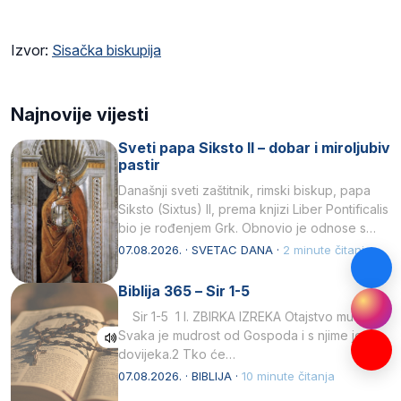
Izvor:
Sisačka biskupija
Najnovije vijesti
Sveti papa Siksto II – dobar i miroljubiv
pastir
Današnji sveti zaštitnik, rimski biskup, papa
Siksto (Sixtus) II, prema knjizi Liber Pontificalis
bio je rođenjem Grk. Obnovio je odnose s
afričkim…
07.08.2026. · SVETAC DANA ·
2 minute čitanja
Biblija 365 – Sir 1-5
Sir 1-5 1 I. ZBIRKA IZREKA Otajstvo mudrosti
Svaka je mudrost od Gospoda i s njime je
dovijeka.2 Tko će…
07.08.2026. · BIBLIJA ·
10 minute čitanja