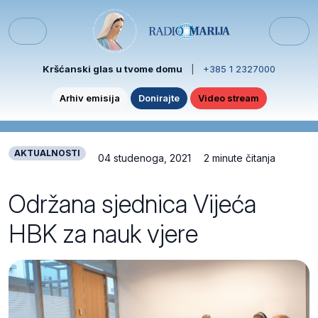
Skip to content
Skip to footer
Menu
Kršćanski glas u tvome domu
|
+385 1 2327000
Arhiv emisija
Donirajte
Video stream
AKTUALNOSTI
04 studenoga, 2021
2 minute čitanja
Održana sjednica Vijeća
HBK za nauk vjere