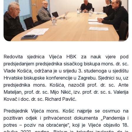
Redovita sjednica Vijeća HBK za nauk vjere pod
predsjedanjem predsjednika sisačkog biskupa mons. dr. sc.
Vlade Košića, održana je u srijedu 3. studenoga u sjedištu
Hrvatske biskupske konferencije u Zagrebu. Sjednici su, uz
predsjednika mons. Košića, nazočili prof. dr. sc. Ante
Mateljan, prof. dr. sc. Mijo Nikić, izv. prof. dr. sc. s. Valerija
Kovač i doc. dr. sc. Richard Pavlić.
Predsjednik Vijeća mons. Košić najprije se osvrnuo na
pozitivan odjek i prihvaćenost dokumenta „Pandemija i
potres – poziv na obraćenje“, koji je Vijeće objavilo 18.
ožujka 2021. godine. Biskup je također izvijestio da je