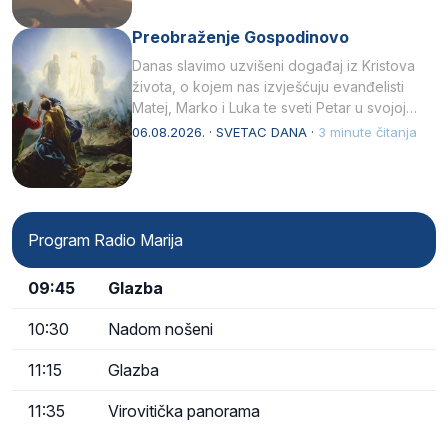
Preobraženje Gospodinovo
Danas slavimo uzvišeni događaj iz Kristova
života, o kojem nas izvješćuju evanđelisti
Matej, Marko i Luka te sveti Petar u svojoj
drugoj…
06.08.2026. · SVETAC DANA ·
3 minute čitanja
Program Radio Marija
09:45
Glazba
10:30
Nadom nošeni
11:15
Glazba
11:35
Virovitička panorama