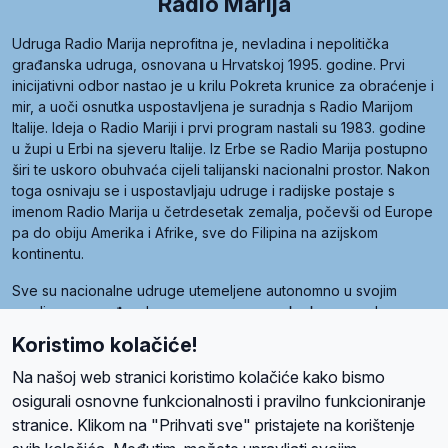
Radio Marija
Udruga Radio Marija neprofitna je, nevladina i nepolitička
građanska udruga, osnovana u Hrvatskoj 1995. godine. Prvi
inicijativni odbor nastao je u krilu Pokreta krunice za obraćenje i
mir, a uoči osnutka uspostavljena je suradnja s Radio Marijom
Italije. Ideja o Radio Mariji i prvi program nastali su 1983. godine
u župi u Erbi na sjeveru Italije. Iz Erbe se Radio Marija postupno
širi te uskoro obuhvaća cijeli talijanski nacionalni prostor. Nakon
toga osnivaju se i uspostavljaju udruge i radijske postaje s
imenom Radio Marija u četrdesetak zemalja, počevši od Europe
pa do obiju Amerika i Afrike, sve do Filipina na azijskom
kontinentu.
Sve su nacionalne udruge utemeljene autonomno u svojim
zemljama, a međusobna su povezane preko krovne udruge
pod nazivom Svjetska obitelj Radio Marije (World Family of
Koristimo kolačiće!
Radio Maria). Svjetsku obitelj utemeljilo je sedam članica, među
kojima je i hrvatska Udruga Radio Marija.
Na našoj web stranici koristimo kolačiće kako bismo
osigurali osnovne funkcionalnosti i pravilno funkcioniranje
stranice. Klikom na "Prihvati sve" pristajete na korištenje