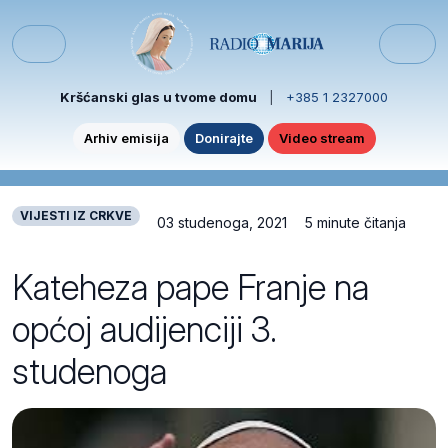
Skip to content
Skip to footer
Menu
Kršćanski glas u tvome domu
|
+385 1 2327000
Arhiv emisija
Donirajte
Video stream
VIJESTI IZ CRKVE
03 studenoga, 2021
5 minute čitanja
Kateheza pape Franje na
općoj audijenciji 3.
studenoga