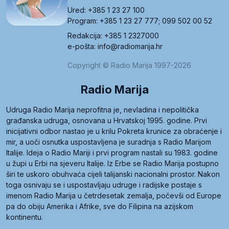
Ured: +385 1 23 27 100
Program: +385 1 23 27 777; 099 502 00 52
Redakcija: +385 1 2327000
e-pošta: info@radiomarija.hr
Copyright © Radio Marija 1997-2026
Radio Marija
Udruga Radio Marija neprofitna je, nevladina i nepolitička
građanska udruga, osnovana u Hrvatskoj 1995. godine. Prvi
inicijativni odbor nastao je u krilu Pokreta krunice za obraćenje i
mir, a uoči osnutka uspostavljena je suradnja s Radio Marijom
Italije. Ideja o Radio Mariji i prvi program nastali su 1983. godine
u župi u Erbi na sjeveru Italije. Iz Erbe se Radio Marija postupno
širi te uskoro obuhvaća cijeli talijanski nacionalni prostor. Nakon
toga osnivaju se i uspostavljaju udruge i radijske postaje s
imenom Radio Marija u četrdesetak zemalja, počevši od Europe
pa do obiju Amerika i Afrike, sve do Filipina na azijskom
kontinentu.