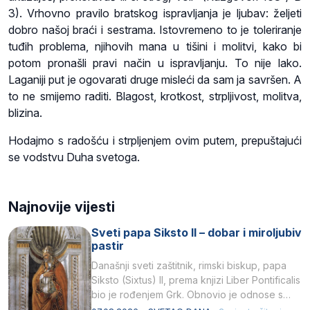
3). Vrhovno pravilo bratskog ispravljanja je ljubav: željeti
dobro našoj braći i sestrama. Istovremeno to je toleriranje
tuđih problema, njihovih mana u tišini i molitvi, kako bi
potom pronašli pravi način u ispravljanju. To nije lako.
Laganiji put je ogovarati druge misleći da sam ja savršen. A
to ne smijemo raditi. Blagost, krotkost, strpljivost, molitva,
blizina.
Hodajmo s radošću i strpljenjem ovim putem, prepuštajući
se vodstvu Duha svetoga.
Najnovije vijesti
Sveti papa Siksto II – dobar i miroljubiv
pastir
Današnji sveti zaštitnik, rimski biskup, papa
Siksto (Sixtus) II, prema knjizi Liber Pontificalis
bio je rođenjem Grk. Obnovio je odnose s
afričkim…