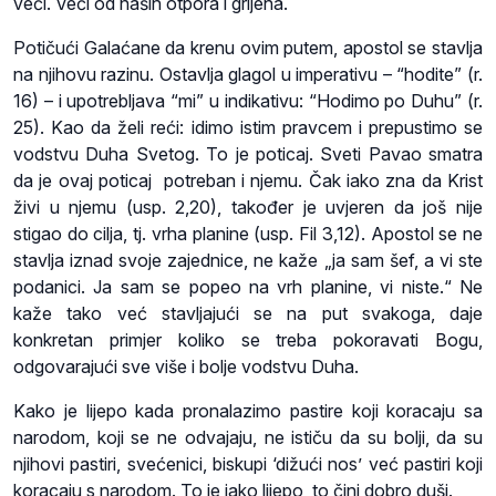
veći. Veći od naših otpora i grijeha.
Potičući Galaćane da krenu ovim putem, apostol se stavlja
na njihovu razinu. Ostavlja glagol u imperativu – “hodite” (r.
16) – i upotrebljava “mi” u indikativu: “Hodimo po Duhu” (r.
25). Kao da želi reći: idimo istim pravcem i prepustimo se
vodstvu Duha Svetog. To je poticaj. Sveti Pavao smatra
da je ovaj poticaj potreban i njemu. Čak iako zna da Krist
živi u njemu (usp. 2,20), također je uvjeren da još nije
stigao do cilja, tj. vrha planine (usp. Fil 3,12). Apostol se ne
stavlja iznad svoje zajednice, ne kaže „ja sam šef, a vi ste
podanici. Ja sam se popeo na vrh planine, vi niste.“ Ne
kaže tako već stavljajući se na put svakoga, daje
konkretan primjer koliko se treba pokoravati Bogu,
odgovarajući sve više i bolje vodstvu Duha.
Kako je lijepo kada pronalazimo pastire koji koracaju sa
narodom, koji se ne odvajaju, ne ističu da su bolji, da su
njihovi pastiri, svećenici, biskupi ‘dižući nos’ već pastiri koji
koracaju s narodom. To je jako lijepo, to čini dobro duši.