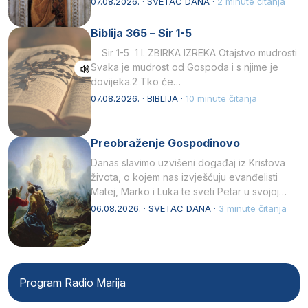
07.08.2026. · SVETAC DANA ·
2 minute čitanja
Biblija 365 – Sir 1-5
Sir 1-5 1 I. ZBIRKA IZREKA Otajstvo mudrosti
Svaka je mudrost od Gospoda i s njime je
dovijeka.2 Tko će…
07.08.2026. · BIBLIJA ·
10 minute čitanja
Preobraženje Gospodinovo
Danas slavimo uzvišeni događaj iz Kristova
života, o kojem nas izvješćuju evanđelisti
Matej, Marko i Luka te sveti Petar u svojoj
drugoj…
06.08.2026. · SVETAC DANA ·
3 minute čitanja
Program Radio Marija