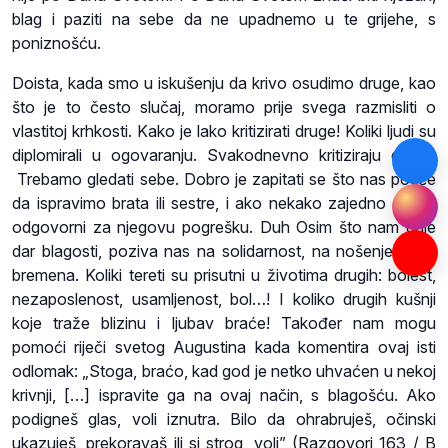
blag i paziti na sebe da ne upadnemo u te grijehe, s
poniznošću.
Doista, kada smo u iskušenju da krivo osudimo druge, kao
što je to često slučaj, moramo prije svega razmisliti o
vlastitoj krhkosti. Kako je lako kritizirati druge! Koliki ljudi su
diplomirali u ogovaranju. Svakodnevno kritiziraju druge.
Trebamo gledati sebe. Dobro je zapitati se što nas potiče
da ispravimo brata ili sestre, i ako nekako zajedno nismo
odgovorni za njegovu pogrešku. Duh Osim što nam daje
dar blagosti, poziva nas na solidarnost, na nošenje tuđih
bremena. Koliki tereti su prisutni u životima drugih: bolest,
nezaposlenost, usamljenost, bol…! I koliko drugih kušnji
koje traže blizinu i ljubav braće! Također nam mogu
pomoći riječi svetog Augustina kada komentira ovaj isti
odlomak: „Stoga, braćo, kad god je netko uhvaćen u nekoj
krivnji, […] ispravite ga na ovaj način, s blagošću. Ako
podigneš glas, voli iznutra. Bilo da ohrabruješ, očinski
ukazuješ, prekoravaš ili si strog, voli” (Razgovori 163 / B