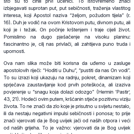
što su to činili prvi učenici. To istovremeno znači
izbjegavati suprotan put, put sebičnosti, traženja vlastitog
interesa, koji Apostol naziva “željom, požudom tijela” (r.
16). Duh je vodič na ovom Kristovom putu, divnom putu, ali
koji je i težak. On počinje krštenjem i traje cijeli život.
Pomislimo na dugo pješačenje na visoku planinu:
fascinantno je, cilj nas privlači, ali zahtijeva puno truda i
upornosti.
Ova nam slika može biti korisna da uđemo u zasluge
apostolovih riječi: “Hoditi u Duhu”, “pustiti da nas On vodi”.
To su izrazi koji ukazuju na radnju, pokret, dinamizam koji
sprječava zaustavljanje kod prvih poteškoća, ali izaziva
povjerenje u “snagu koja dolazi odozgo” (Hermin ‘Pastir’,
43, 21). Hodeći ovim putem, kršćanin stječe pozitivnu viziju
života. To ne znači da zlo koje je prisutno u svijetu nestalo,
ili da nestaju negativni impulsi sebičnosti i ponosa; to prije
znači vjerovati da je Bog uvijek jači od naših otpora i veći
od naših grijeha. To je važno: vjerovati da je Bog uvijek