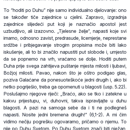
To “hoditi po Duhu” nije samo individualno djelovanje: ono
se također tiče zajednice u cjelini. Zapravo, izgradnja
zajednice slijedeći put koji je naznačio apostol jest
uzbudljivo, ali izazovno. „Tjelesne želje“, napasti koje svi
imamo, odnosno zavist, predrasude, licemjerje, neprestane
srdžbe i pribjegavanje strogim propisima može biti lako
iskušenje, ali to bi značilo napustiti put slobode i, umjesto
da se popnemo na vrh, vraćamo se dolje. Hoditi putem
Duha prije svega zahtijeva puštanje mjesta milosti i ljubavi,
Božjoj milosti. Pavao, nakon što je oštro podigao glas,
poziva Galaćane da ponesuoteškoće jedni drugih i, ako bi
netko pogriješio, treba ga opomenuti u blagosti (usp. 5.22).
Poslušajmo njegove riječi: „Braćo, ako se tko i zatekne u
kakvu prijestupu, vi, duhovni, takva ispravljajte u duhu
blagosti. A pazi na samoga sebe da i ti ne podlegneš
napasti. Nosite jedni bremena drugih!“ (6,1-2). A mi čim
vidimo nečiju pogrešku ogovaramo, pričamo o njemu. To
nije po Duhu Svetom. Po Duhu Svetom znači biti nježan,