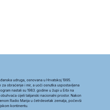
građanska udruga, osnovana u Hrvatskoj 1995.
ce za obraćenje i mir, a uoči osnutka uspostavljena
 program nastali su 1983. godine u župi u Erbi na
 obuhvaća cijeli talijanski nacionalni prostor. Nakon
 imenom Radio Marija u četrdesetak zemalja, počevši
ijskom kontinentu.