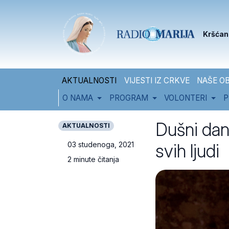
Skip to content
Skip to footer
Kršćan
AKTUALNOSTI
VIJESTI IZ CRKVE
NAŠE OB
O NAMA
PROGRAM
VOLONTERI
P
Dušni dan 
AKTUALNOSTI
svih ljudi
03 studenoga, 2021
2 minute čitanja