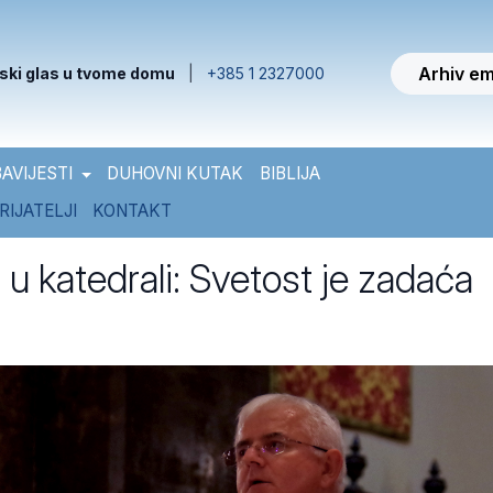
Arhiv em
ski glas u tvome domu
|
+385 1 2327000
AVIJESTI
DUHOVNI KUTAK
BIBLIJA
RIJATELJI
KONTAKT
u katedrali: Svetost je zadaća