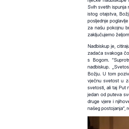
riječke nadbiskupe
Svih svetih ispunja
istog otajstva, Bož
posljednje poglavlj
za našu pokojnu br
zaključujemo željom 
Nadbiskup je, citir
zadaća svakoga čovje
s Bogom. “Suprotn
nadbiskup. „Svetost
Božju. U tom pozivu 
vječnu svetost u z
svetosti, ali taj Put
jedan od puteva svet
druge vjere i njihove
našeg postojanja“, r