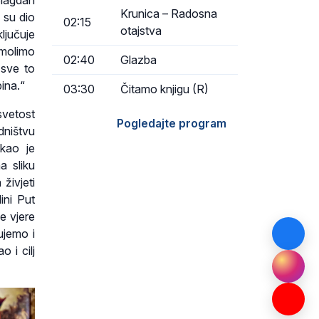
Blagdan
Krunica – Radosna
 su dio
02:15
otajstva
ljučuje
 molimo
02:40
Glazba
 sve to
ina.“
03:30
Čitamo knjigu (R)
svetost
Pogledajte program
dništvu
ekao je
a sliku
živjeti
ini Put
ge vjere
ujemo i
o i cilj