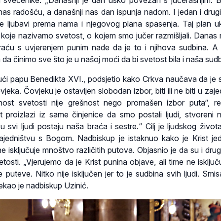
 i svećenike. „Današnji je dan usko povezan s jučerašnjim. 
 nas radošću, a današnji nas dan ispunja nadom. I jedan i drugi
je ljubavi prema nama i njegovog plana spasenja. Taj plan uk
e koje nazivamo svetost, o kojem smo jučer razmišljali. Danas
aću s uvjerenjem punim nade da je to i njihova sudbina. A
da činimo sve što je u našoj moći da bi svetost bila i naša sudb
ajući papu Benedikta XVI., podsjetio kako Crkva naučava da je 
ka. Čovjeku je ostavljen slobodan izbor, biti ili ne biti u zaje
ost svetosti nije grešnost nego promašen izbor puta“, r
 proizlazi iz same činjenice da smo postali ljudi, stvoreni n
svi ljudi postaju naša braća i sestre.“ Cilj je ljudskog života 
ajedništvu s Bogom. Nadbiskup je istaknuo kako je Krist jed
 ne isključuje mnoštvo različitih putova. Objasnio je da su i dru
osti. „Vjerujemo da je Krist punina objave, ali time ne isključ
 puteve. Nitko nije isključen jer to je sudbina svih ljudi. Smisa
ekao je nadbiskup Uzinić.