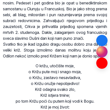
nosim. Pedeset i pet godina bio je opat u benediktinskom
samostanu u Clunyju u Francuskoj. Bio je jako strog prema
sebi, ali blag, milosrdan i pun razumijevanja prema svojoj
subraći redovnicima. Zahvaljujući njegovom prijedlogu i
zauzetosti, Crkva je prihvatila prijedlog spomena vjernih
mrtvih 2. studenoga. Dakle, zalaganjem ovog francuskog
sveca slavimo Dušni dan koji nam puno znači.
Svatko tko je ikad izgubio dragu osobu dobro zna da je to
veliki križ. Stoga izmolimo danas molitvu koju je sveti
Odilon nekoć izmolio pred Križem koji nam je donio spas.
O križu, utočište moje,
o Križu pute moj i snago moja,
o Križu, zastavo nesavladiva,
o Križu oružje nepobjedivo!
Križ odagna svako zlo,
Križ istjera tmine;
po tom Križu poći ću putem koji vodi k Bogu.
Križ je moj život: