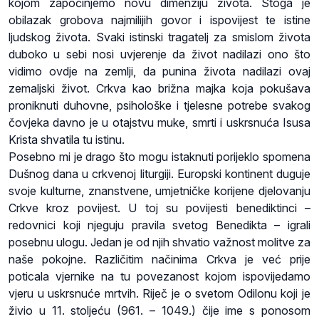
kojom započinjemo novu dimenziju života. Stoga je
obilazak grobova najmilijih govor i ispovijest te istine
ljudskog života. Svaki istinski tragatelj za smislom života
duboko u sebi nosi uvjerenje da život nadilazi ono što
vidimo ovdje na zemlji, da punina života nadilazi ovaj
zemaljski život. Crkva kao brižna majka koja pokušava
proniknuti duhovne, psihološke i tjelesne potrebe svakog
čovjeka davno je u otajstvu muke, smrti i uskrsnuća Isusa
Krista shvatila tu istinu.
Posebno mi je drago što mogu istaknuti porijeklo spomena
Dušnog dana u crkvenoj liturgiji. Europski kontinent duguje
svoje kulturne, znanstvene, umjetničke korijene djelovanju
Crkve kroz povijest. U toj su povijesti benediktinci –
redovnici koji njeguju pravila svetog Benedikta – igrali
posebnu ulogu. Jedan je od njih shvatio važnost molitve za
naše pokojne. Različitim načinima Crkva je već prije
poticala vjernike na tu povezanost kojom ispovijedamo
vjeru u uskrsnuće mrtvih. Riječ je o svetom Odilonu koji je
živio u 11. stoljeću (961. – 1049.) čije ime s ponosom