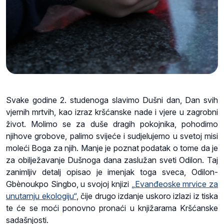
Svake godine 2. studenoga slavimo Dušni dan, Dan svih
vjernih mrtvih, kao izraz kršćanske nade i vjere u zagrobni
život. Molimo se za duše dragih pokojnika, pohodimo
njihove grobove, palimo svijeće i sudjelujemo u svetoj misi
moleći Boga za njih. Manje je poznat podatak o tome da je
za obilježavanje Dušnoga dana zaslužan sveti Odilon. Taj
zanimljiv detalj opisao je imenjak toga sveca, Odilon-
Gbènoukpo Singbo, u svojoj knjizi
„Evanđeoske mrvice za
unutarnju ekologiju“
, čije drugo izdanje uskoro izlazi iz tiska
te će se moći ponovno pronaći u knjižarama Kršćanske
sadašnjosti.