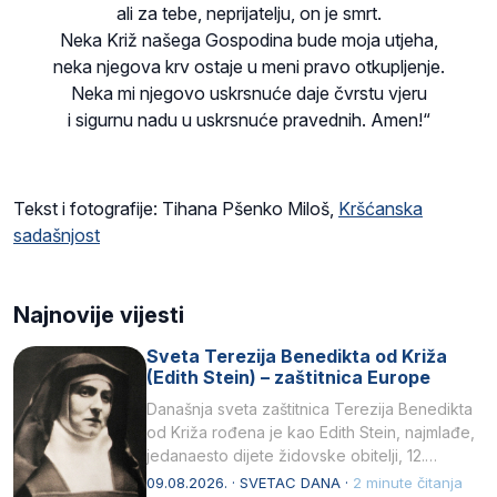
ali za tebe, neprijatelju, on je smrt.
Neka Križ našega Gospodina bude moja utjeha,
neka njegova krv ostaje u meni pravo otkupljenje.
Neka mi njegovo uskrsnuće daje čvrstu vjeru
i sigurnu nadu u uskrsnuće pravednih. Amen!“
Tekst i fotografije: Tihana Pšenko Miloš,
Kršćanska
sadašnjost
Najnovije vijesti
Sveta Terezija Benedikta od Križa
(Edith Stein) – zaštitnica Europe
Današnja sveta zaštitnica Terezija Benedikta
od Križa rođena je kao Edith Stein, najmlađe,
jedanaesto dijete židovske obitelji, 12.
listopada 1891, u Wrocławu…
09.08.2026. · SVETAC DANA ·
2 minute čitanja