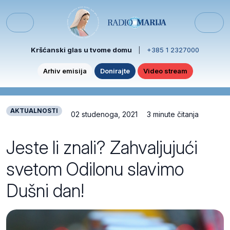
Skip to content
Skip to footer
Menu
Kršćanski glas u tvome domu
|
+385 1 2327000
Arhiv emisija
Donirajte
Video stream
AKTUALNOSTI
02 studenoga, 2021
3 minute čitanja
Jeste li znali? Zahvaljujući
svetom Odilonu slavimo
Dušni dan!