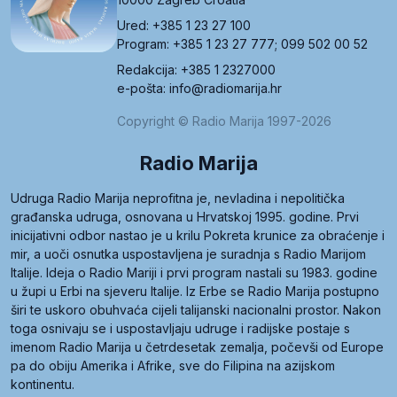
Ured: +385 1 23 27 100
Program: +385 1 23 27 777; 099 502 00 52
Redakcija: +385 1 2327000
e-pošta: info@radiomarija.hr
Copyright © Radio Marija 1997-2026
Radio Marija
Udruga Radio Marija neprofitna je, nevladina i nepolitička
građanska udruga, osnovana u Hrvatskoj 1995. godine. Prvi
inicijativni odbor nastao je u krilu Pokreta krunice za obraćenje i
mir, a uoči osnutka uspostavljena je suradnja s Radio Marijom
Italije. Ideja o Radio Mariji i prvi program nastali su 1983. godine
u župi u Erbi na sjeveru Italije. Iz Erbe se Radio Marija postupno
širi te uskoro obuhvaća cijeli talijanski nacionalni prostor. Nakon
toga osnivaju se i uspostavljaju udruge i radijske postaje s
imenom Radio Marija u četrdesetak zemalja, počevši od Europe
pa do obiju Amerika i Afrike, sve do Filipina na azijskom
kontinentu.