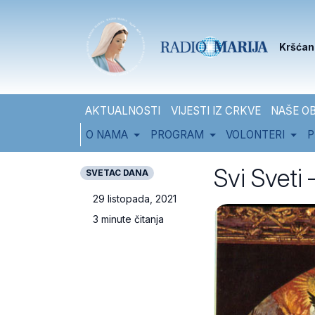
Skip to content
Skip to footer
Kršćan
AKTUALNOSTI
VIJESTI IZ CRKVE
NAŠE OB
O NAMA
PROGRAM
VOLONTERI
P
Svi Sveti 
SVETAC DANA
29 listopada, 2021
3 minute čitanja