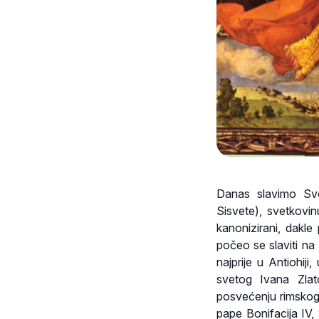
Danas slavimo Sve
Sisvete), svetkovi
kanonizirani, dakle
počeo se slaviti na 
najprije u Antiohij
svetog Ivana Zlat
posvećenju rimskog 
pape Bonifacija IV, 