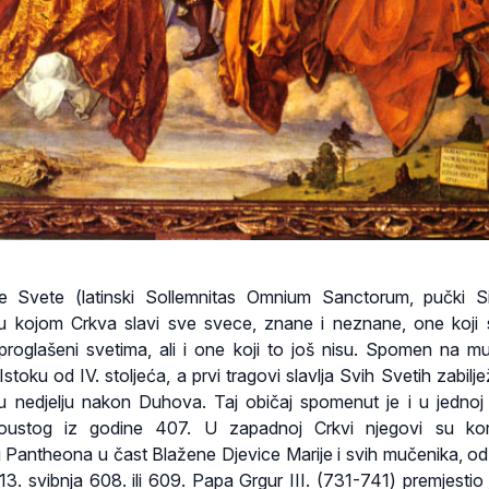
 Svete (latinski Sollemnitas Omnium Sanctorum, pučki Si
nu kojom Crkva slavi sve svece, znane i neznane, one koji
 proglašeni svetima, ali i one koji to još nisu. Spomen na m
Istoku od IV. stoljeća, a prvi tragovi slavlja Svih Svetih zabilj
i, u nedjelju nakon Duhova. Taj običaj spomenut je i u jednoj h
oustog iz godine 407. U zapadnoj Crkvi njegovi su kori
Pantheona u čast Blažene Djevice Marije i svih mučenika, od
13. svibnja 608. ili 609. Papa Grgur III. (731-741) premjestio 