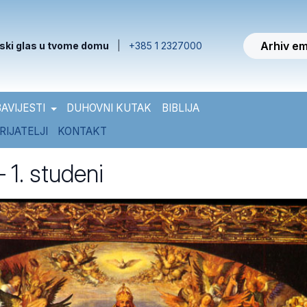
Arhiv em
ski glas u tvome domu
|
+385 1 2327000
AVIJESTI
DUHOVNI KUTAK
BIBLIJA
RIJATELJI
KONTAKT
– 1. studeni