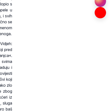
lopio s
apele u
, i svih
ično se
pomenom
denoga.
Vidjeh:
ji pred
anjca«.
 svima
aduju i
ijesti
vi koji
kako zlo
će zbog
ćeri iz
, sluga
mro baš