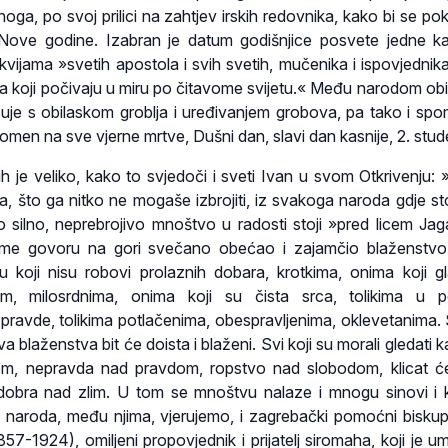
oga, po svoj prilici na zahtjev irskih redovnika, kako bi se pok
Nove godine. Izabran je datum godišnjice posvete jedne k
likvijama »svetih apostola i svih svetih, mučenika i ispovjednika
a koji počivaju u miru po čitavome svijetu.« Među narodom ob
uje s obilaskom groblja i uređivanjem grobova, pa tako i s
omen na sve vjerne mrtve, Dušni dan, slavi dan kasnije, 2. stu
 je veliko, kako to svjedoči i sveti Ivan u svom Otkrivenju: »
, što ga nitko ne mogaše izbrojiti, iz svakoga naroda gdje sto
to silno, neprebrojivo mnoštvo u radosti stoji »pred licem Jag
me govoru na gori svečano obećao i zajamčio blaženstvo
 koji nisu robovi prolaznih dobara, krotkima, onima koji gl
, milosrdnima, onima koji su čista srca, tolikima u pov
ravde, tolikima potlačenima, obespravljenima, oklevetanima. S
va blaženstva bit će doista i blaženi. Svi koji su morali gledati 
rom, nepravda nad pravdom, ropstvo nad slobodom, klicat 
dobra nad zlim. U tom se mnoštvu nalaze i mnogu sinovi i k
 naroda, među njima, vjerujemo, i zagrebački pomoćni biskup
57-1924), omiljeni propovjednik i prijatelj siromaha, koji je u