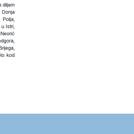
 diljem
, Donja
 Polja,
 Istri,
 Neorić
odgora,
rijega,
elo kod