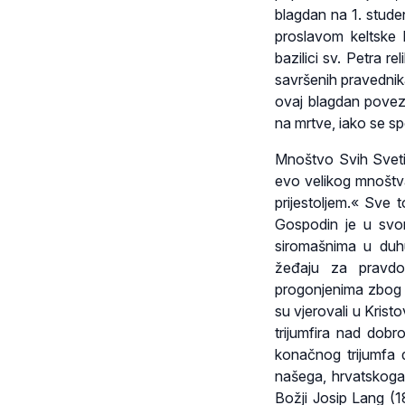
blagdan na 1. studen
proslavom keltske 
bazilici sv. Petra re
savršenih pravednik
ovaj blagdan povez
na mrtve, iako se sp
Mnoštvo Svih Svetih
evo velikog mnoštva
prijestoljem.« Sve 
Gospodin je u svo
siromašnima u duhu
žeđaju za pravdom
progonjenima zbog p
su vjerovali u Kristo
trijumfira nad dob
konačnog trijumfa 
našega, hrvatskoga
Božji Josip Lang (18