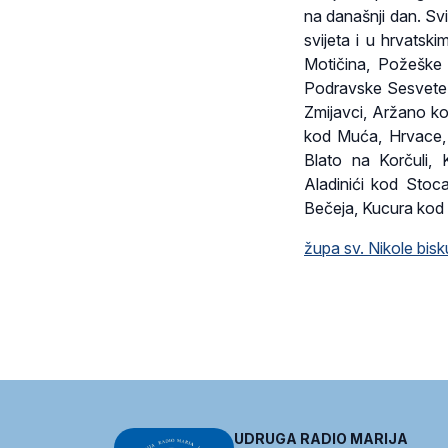
na današnji dan. Sv
svijeta i u hrvats
Motičina, Požeške 
Podravske Sesvete, 
Zmijavci, Aržano ko
kod Muća, Hrvace, 
Blato na Korčuli, 
Aladinići kod Stoc
Bečeja, Kucura kod
župa sv. Nikole bis
UDRUGA RADIO MARIJA