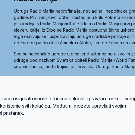
Udruga Radio Marija neprofitna je, nevladina i nepolitička 
godine. Prvi inicijativni odbor nastao je u krilu Pokreta kruni
je suradnja s Radio Marijom Italije. Ideja o Radio Mariji i prvi
sjeveru Italije. Iz Erbe se Radio Marija postupno širi te uskoro
toga osnivaju se i uspostavljaju udruge i radijske postaje s
od Europe pa do obiju Amerika i Afrike, sve do Filipina na az
Sve su nacionalne udruge utemeljene autonomno u svojim 
udruge pod nazivom Svjetska obitelj Radio Marije (World Famil
sedam članica, među kojima je i hrvatska Udruga Radio Marij
la privatnosti
Kolačići
Uvjeti korištenja
bismo osigurali osnovne funkcionalnosti i pravilno funkcioniran
A sustavom
a korištenje svih kolačića. Međutim, možete upravljati svojim
i pristanak.