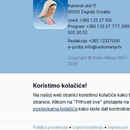
Kameniti stol 11
10000 Zagreb Croatia
Ured: +385 1 23 27 100
Program: +385 1 23 27 777; 099
502 00 52
Redakcija: +385 1 2327000
e-pošta: info@radiomarija.hr
Copyright © Radio Marija 1997-
2026
Koristimo kolačiće!
O nama
Radio
Program
Volonteri
Prijatelji
Kontakt
Pravi
Na našoj web stranici koristimo kolačiće kako 
Ova stranica je zaštićena Google reCAPTCH
stranice. Klikom na "Prihvati sve" pristajete n
postavkama kolačića
kako biste dali kontroliran
Design and development
SIK
&
C-Tel
•
•
Politika privatnosti
Uvjeti korištenja
Impressum