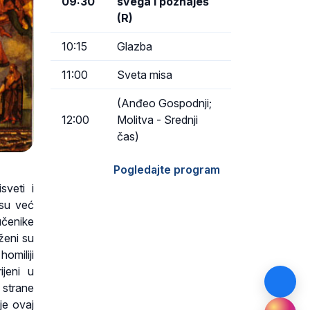
09:30
svega i poznaješ
(R)
10:15
Glazba
11:00
Sveta misa
(Anđeo Gospodnji;
12:00
Molitva - Srednji
čas)
Pogledajte program
sveti i
 su već
učenike
eženi su
omiliji
jeni u
 strane
je ovaj