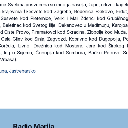
ima Svetima posvećena su mnoga naselja, župe, crkve i kapele
kim krajevima (Sesvete kod Zagreba, Bedenica, Đakovo, Erdut
Sesvete kod Pleternice, Veliki i Mali Zdenci kod Grubišnog
Beletinec kod Svetog Ilije, Dekanovec u Međimurju, Karojba u
d Ciste Provo, Piramatovci kod Skradina, Zlopolje kod Muća,
Gala-Gljev kod Sinja, Zagvozd, Koprivno kod Dugopolja, P
Korčula, Livno, Drežnica kod Mostara, Jare kod Širokog B
a, Irig u Srijemu, Čonoplja kod Sombora, Bačko Petrovo S
 Vrbasa).
kupa, Jastrebarsko
Radio Marija