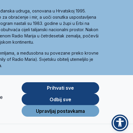
građanska udruga, osnovana u Hrvatskoj 1995.
ce za obraćenje i mir, a uoči osnutka uspostavljena
 program nastali su 1983. godine u župi u Erbi na
 obuhvaća cijeli talijanski nacionalni prostor. Nakon
 imenom Radio Marija u četrdesetak zemalja, počevši
ijskom kontinentu.
zemljama, a međusobna su povezane preko krovne
y of Radio Maria). Svjetsku obitelj utemeljilo je
a.
Prihvati sve
je
App
Google
Odbij sve
Store
Play
Upravljaj postavkama