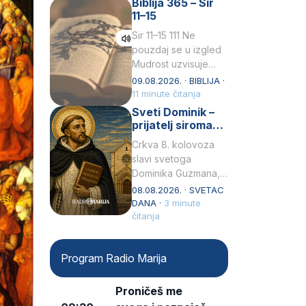
Biblija 365 – Sir
židovske obitelji, 12.
11–15
listopada 1891, u
Wrocławu…
Sir 11–15 111 Ne
pouzdaj se u izgled
Mudrost uzvisuje
glavu siromahui
09.08.2026. · BIBLIJA ·
posađuje ga među
11 minute čitanja
knezove.2 Ne hvali
Sveti Dominik –
čovjeka po obličju
prijatelj siromaha
njegovui…
i širitelj krunice
Crkva 8. kolovoza
slavi svetoga
Dominika Guzmana,
svećenika i
08.08.2026. · SVETAC
utemeljitelja Reda
DANA ·
3 minute
propovjednika (Ordo
čitanja
Praedicatorum – OP).
Svojim životom,
Program Radio Marija
dubokom ljubavlju
prema Kristu…
Proničeš me