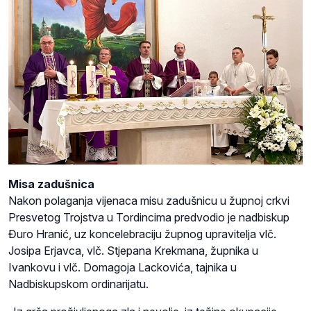
Misa zadušnica
Nakon polaganja vijenaca misu zadušnicu u župnoj crkvi
Presvetog Trojstva u Tordincima predvodio je nadbiskup
Đuro Hranić, uz koncelebraciju župnog upravitelja vlč.
Josipa Erjavca, vlč. Stjepana Krekmana, župnika u
Ivankovu i vlč. Domagoja Lackovića, tajnika u
Nadbiskupskom ordinarijatu.