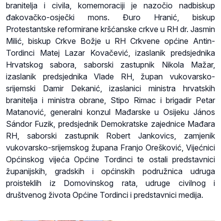
branitelja i civila, komemoraciji je nazočio nadbiskup
đakovačko-osječki mons. Đuro Hranić, biskup
Protestantske reformirane kršćanske crkve u RH dr. Jasmin
Milić, biskup Crkve Božje u RH Crkvene općine Antin-
Tordinci Matej Lazar Kovačević, izaslanik predsjednika
Hrvatskog sabora, saborski zastupnik Nikola Mažar,
izaslanik predsjednika Vlade RH, župan vukovarsko-
srijemski Damir Dekanić, izaslanici ministra hrvatskih
branitelja i ministra obrane, Stipo Rimac i brigadir Petar
Matanović, generalni konzul Mađarske u Osijeku János
Sándor Fuzik, predsjednik Demokratske zajednice Mađara
RH, saborski zastupnik Robert Jankovics, zamjenik
vukovarsko-srijemskog župana Franjo Orešković, Vijećnici
Općinskog vijeća Općine Tordinci te ostali predstavnici
županijskih, gradskih i općinskih podružnica udruga
proisteklih iz Domovinskog rata, udruge civilnog i
društvenog života Općine Tordinci i predstavnici medija.