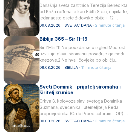
Današnja sveta zaštitnica Terezija Benedikta
od Križa rođena je kao Edith Stein, najmlađe,
jedanaesto dijete židovske obitelji, 12.
listopada 1891, u Wrocławu…
09.08.2026. · SVETAC DANA ·
2 minute čitanja
Biblija 365 – Sir 11–15
Sir 11–15 111 Ne pouzdaj se u izgled Mudrost
uzvisuje glavu siromahui posađuje ga među
knezove.2 Ne hvali čovjeka po obličju
njegovui…
09.08.2026. · BIBLIJA ·
11 minute čitanja
Sveti Dominik – prijatelj siromaha i
širitelj krunice
Crkva 8. kolovoza slavi svetoga Dominika
Guzmana, svećenika i utemeljitelja Reda
propovjednika (Ordo Praedicatorum – OP).
Svojim životom, dubokom ljubavlju prema
08.08.2026. · SVETAC DANA ·
3 minute čitanja
Kristu…