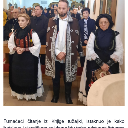
Tumačeći čitanje iz Knjige tužaljki, istaknuo je kako
ljudskom i vjerničkom solidarnošću treba pristupati žrtvama