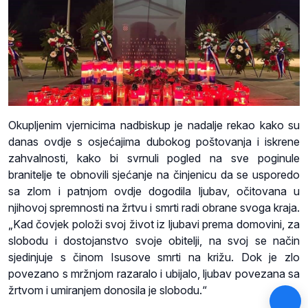
Okupljenim vjernicima nadbiskup je nadalje rekao kako su
danas ovdje s osjećajima dubokog poštovanja i iskrene
zahvalnosti, kako bi svrnuli pogled na sve poginule
branitelje te obnovili sjećanje na činjenicu da se usporedo
sa zlom i patnjom ovdje dogodila ljubav, očitovana u
njihovoj spremnosti na žrtvu i smrti radi obrane svoga kraja.
„Kad čovjek položi svoj život iz ljubavi prema domovini, za
slobodu i dostojanstvo svoje obitelji, na svoj se način
sjedinjuje s činom Isusove smrti na križu. Dok je zlo
povezano s mržnjom razaralo i ubijalo, ljubav povezana sa
žrtvom i umiranjem donosila je slobodu.“