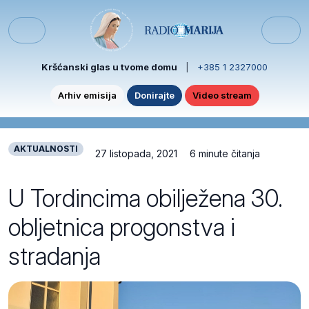
Skip to content
Skip to footer
Menu
Kršćanski glas u tvome domu
|
+385 1 2327000
Arhiv emisija
Donirajte
Video stream
AKTUALNOSTI
27 listopada, 2021
6 minute čitanja
U Tordincima obilježena 30.
obljetnica progonstva i
stradanja