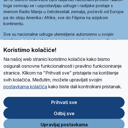
toga osnivaju se i uspostavljaju udruge i radijske postaje s
imenom Radio Marija u četrdesetak zemalja, počevši od Europe
pa do obiju Amerika i Afrike, sve do Filipina na azijskom
kontinentu.
Sve su nacionalne udruge utemeljene autonomno u svojim
zemljama, a međusobna su povezane preko krovne udruge
pod nazivom Svjetska obitelj Radio Marije (World Family of
Koristimo kolačiće!
Radio Maria). Svjetsku obitelj utemeljilo je sedam članica, među
kojima je i hrvatska Udruga Radio Marija.
Na našoj web stranici koristimo kolačiće kako bismo
osigurali osnovne funkcionalnosti i pravilno funkcioniranje
stranice. Klikom na "Prihvati sve" pristajete na korištenje
svih kolačića. Međutim, možete upravljati svojim
O nama
Radio
Program
Volonteri
Prijatelji
Kontakt
Pravila privatnosti
postavkama kolačića
kako biste dali kontrolirani pristanak.
Kolačići
Uvjeti korištenja
Ova stranica je zaštićena Google reCAPTCHA sustavom
Prihvati sve
Odbij sve
App
Google
Store
Play
Upravljaj postavkama