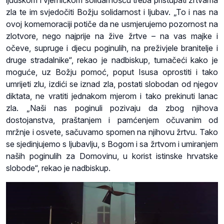
zla te im svjedočiti Božju solidarnost i ljubav. „To i nas na
ovoj komemoraciji potiče da ne usmjerujemo pozornost na
zlotvore, nego najprije na žive žrtve – na vas majke i
očeve, supruge i djecu poginulih, na preživjele branitelje i
druge stradalnike“, rekao je nadbiskup, tumačeći kako je
moguće, uz Božju pomoć, poput Isusa oprostiti i tako
umrijeti zlu, izdići se iznad zla, postati slobodan od njegov
diktata, ne vratiti jednakom mjerom i tako prekinuti lanac
zla. „Naši nas poginuli pozivaju da zbog njihova
dostojanstva, praštanjem i pamćenjem očuvanim od
mržnje i osvete, sačuvamo spomen na njihovu žrtvu. Tako
se sjedinjujemo s ljubavlju, s Bogom i sa žrtvom i umiranjem
naših poginulih za Domovinu, u korist istinske hrvatske
slobode“, rekao je nadbiskup.