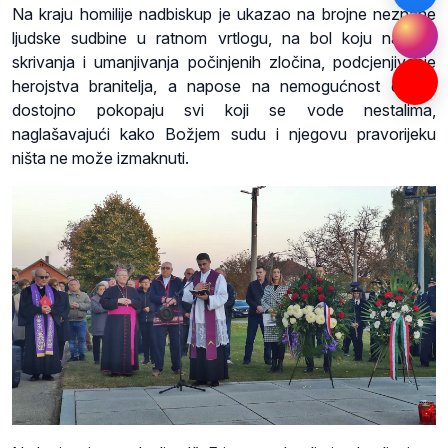
Na kraju homilije nadbiskup je ukazao na brojne neznane
ljudske sudbine u ratnom vrtlogu, na bol koju nanose
skrivanja i umanjivanja počinjenih zločina, podcjenjivanje
herojstva branitelja, a napose na nemogućnost da se
dostojno pokopaju svi koji se vode nestalima,
naglašavajući kako Božjem sudu i njegovu pravorijeku
ništa ne može izmaknuti.