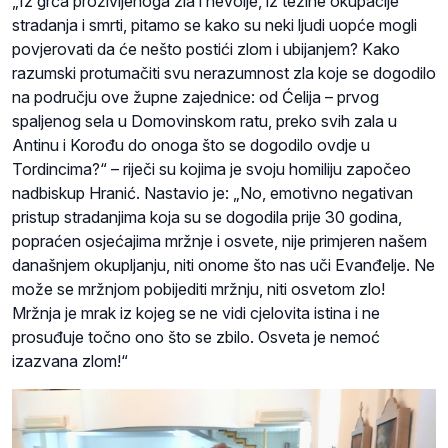
„Iz grča proživljenoga zla i nevolje, iz težine okupacije
stradanja i smrti, pitamo se kako su neki ljudi uopće mogli
povjerovati da će nešto postići zlom i ubijanjem? Kako
razumski protumačiti svu nerazumnost zla koje se dogodilo
na području ove župne zajednice: od Ćelija – prvog
spaljenog sela u Domovinskom ratu, preko svih zala u
Antinu i Korođu do onoga što se dogodilo ovdje u
Tordincima?“ – riječi su kojima je svoju homiliju započeo
nadbiskup Hranić. Nastavio je: „No, emotivno negativan
pristup stradanjima koja su se dogodila prije 30 godina,
popraćen osjećajima mržnje i osvete, nije primjeren našem
današnjem okupljanju, niti onome što nas uči Evanđelje. Ne
može se mržnjom pobijediti mržnju, niti osvetom zlo!
Mržnja je mrak iz kojeg se ne vidi cjelovita istina i ne
prosuđuje točno ono što se zbilo. Osveta je nemoć
izazvana zlom!“