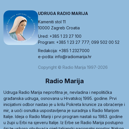
UDRUGA RADIO MARIJA
Kameniti stol 11
10000 Zagreb Croatia
Ured: +385 1 23 27 100
Program: +385 1 23 27 777; 099 502 00 52
Redakcija: +385 1 2327000
e-pošta: info@radiomarija.hr
Copyright © Radio Marija 1997-2026
Radio Marija
Udruga Radio Marija neprofitna je, nevladina i nepolitička
građanska udruga, osnovana u Hrvatskoj 1995. godine. Prvi
inicijativni odbor nastao je u krilu Pokreta krunice za obraćenje i
mir, a uoči osnutka uspostavljena je suradnja s Radio Marijom
Italije. Ideja o Radio Mariji i prvi program nastali su 1983. godine
u župi u Erbi na sjeveru Italije. Iz Erbe se Radio Marija postupno
širi te uskoro obuhvaća cijeli talijanski nacionalni prostor. Nakon