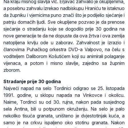
Na kraju misnog slavlja vlč. Erjavac zahvalio je okupljenima,
a posebnu zahvalu izrekao nadbiskupu Hraniću te istaknuo
da župniku i vjernicima puno znači što je podijelio sjećanje i
patnju domaćih ljudi. Sve okupljene pozvao je da prenose
sjećanje o stradanju koje se dogodilo prije 30 godina na
nove generacije te da ne dopuste da ova žrtva i ova zemlja
natopljena krvlju ode u zaborav. Zahvalnost je izrazio i
članovima Puhačkog orkestra DVD-a Valpovo, na čelu s
voditeljem Daliborom Košutićem koji su animirali polaganje
vijenaca, a potom i misno slavlje, zajedno sa župnim
zborom.
Stradanje prije 30 godina
Najveći napad na selo Tordinici odigrao se 25. listopada
1991. godine, u sklopu napada na Vinkovce i okolicu.
Naime, Tordinci su od 30. rujna, nakon pada susjednog
sela Antina, bili u potpunom okruženju. Na selo je palo
nekoliko tisuća granata, uništeno je dvjestotinjak kuća, a
samo je na crkvu ispaljeno oko stotinu granata. Nakon