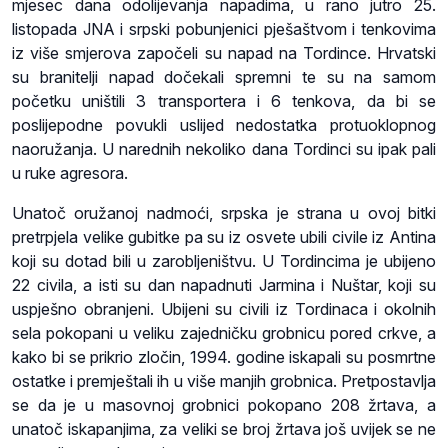
mjesec dana odolijevanja napadima, u rano jutro 25.
listopada JNA i srpski pobunjenici pješaštvom i tenkovima
iz više smjerova započeli su napad na Tordince. Hrvatski
su branitelji napad dočekali spremni te su na samom
početku uništili 3 transportera i 6 tenkova, da bi se
poslijepodne povukli uslijed nedostatka protuoklopnog
naoružanja. U narednih nekoliko dana Tordinci su ipak pali
u ruke agresora.
Unatoč oružanoj nadmoći, srpska je strana u ovoj bitki
pretrpjela velike gubitke pa su iz osvete ubili civile iz Antina
koji su dotad bili u zarobljeništvu. U Tordincima je ubijeno
22 civila, a isti su dan napadnuti Jarmina i Nuštar, koji su
uspješno obranjeni. Ubijeni su civili iz Tordinaca i okolnih
sela pokopani u veliku zajedničku grobnicu pored crkve, a
kako bi se prikrio zločin, 1994. godine iskapali su posmrtne
ostatke i premještali ih u više manjih grobnica. Pretpostavlja
se da je u masovnoj grobnici pokopano 208 žrtava, a
unatoč iskapanjima, za veliki se broj žrtava još uvijek se ne