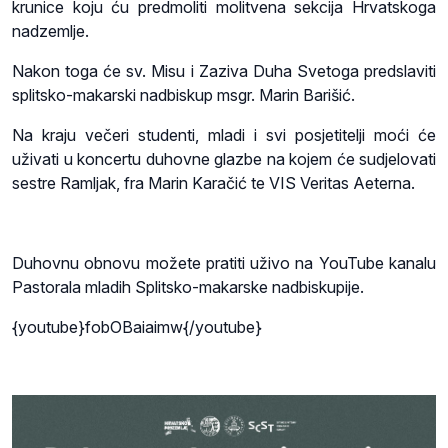
krunice koju ću predmoliti molitvena sekcija Hrvatskoga
nadzemlje.
Nakon toga će sv. Misu i Zaziva Duha Svetoga predslaviti
splitsko-makarski nadbiskup msgr. Marin Barišić.
Na kraju večeri studenti, mladi i svi posjetitelji moći će
uživati u koncertu duhovne glazbe na kojem će sudjelovati
sestre Ramljak, fra Marin Karačić te VIS Veritas Aeterna.
Duhovnu obnovu možete pratiti uživo na YouTube kanalu
Pastorala mladih Splitsko-makarske nadbiskupije.
{youtube}fobOBaiaimw{/youtube}