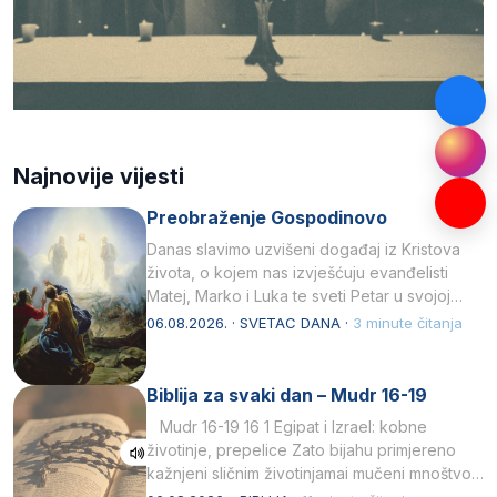
Najnovije vijesti
Preobraženje Gospodinovo
Danas slavimo uzvišeni događaj iz Kristova
života, o kojem nas izvješćuju evanđelisti
Matej, Marko i Luka te sveti Petar u svojoj
drugoj…
06.08.2026. · SVETAC DANA ·
3 minute čitanja
Biblija za svaki dan – Mudr 16-19
Mudr 16-19 16 1 Egipat i Izrael: kobne
životinje, prepelice Zato bijahu primjereno
kažnjeni sličnim životinjamai mučeni mnoštvom
kukaca.2 A narod…