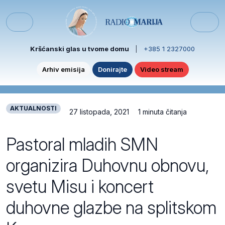
Skip to content
Skip to footer
Menu
Kršćanski glas u tvome domu
|
+385 1 2327000
Arhiv emisija
Donirajte
Video stream
AKTUALNOSTI
27 listopada, 2021
1 minuta čitanja
Pastoral mladih SMN
organizira Duhovnu obnovu,
svetu Misu i koncert
duhovne glazbe na splitskom