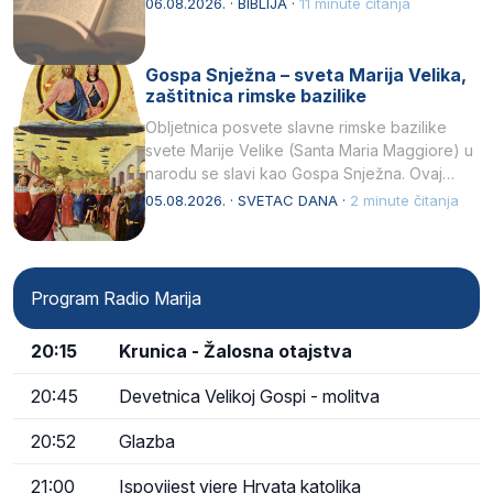
06.08.2026. · BIBLIJA ·
11 minute čitanja
Gospa Snježna – sveta Marija Velika,
zaštitnica rimske bazilike
Obljetnica posvete slavne rimske bazilike
svete Marije Velike (Santa Maria Maggiore) u
narodu se slavi kao Gospa Snježna. Ovaj
naziv, Sancta Maria…
05.08.2026. · SVETAC DANA ·
2 minute čitanja
Program Radio Marija
20:15
Krunica - Žalosna otajstva
20:45
Devetnica Velikoj Gospi - molitva
20:52
Glazba
21:00
Ispovijest vjere Hrvata katolika