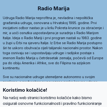
Radio Marija
Udruga Radio Marija neprofitna je, nevladina i nepolitička
građanska udruga, osnovana u Hrvatskoj 1995. godine. Prvi
inicijativni odbor nastao je u krilu Pokreta krunice za obraćenje i
mir, a uoči osnutka uspostavljena je suradnja s Radio Marijom
Italije. Ideja o Radio Mariji i prvi program nastali su 1983. godine
u župi u Erbi na sjeveru Italije. Iz Erbe se Radio Marija postupno
širi te uskoro obuhvaća cijeli talijanski nacionalni prostor. Nakon
toga osnivaju se i uspostavljaju udruge i radijske postaje s
imenom Radio Marija u četrdesetak zemalja, počevši od Europe
pa do obiju Amerika i Afrike, sve do Filipina na azijskom
kontinentu.
Sve su nacionalne udruge utemeljene autonomno u svojim
zemljama, a međusobna su povezane preko krovne udruge
pod nazivom Svjetska obitelj Radio Marije (World Family of
Koristimo kolačiće!
Radio Maria). Svjetsku obitelj utemeljilo je sedam članica, među
kojima je i hrvatska Udruga Radio Marija.
Na našoj web stranici koristimo kolačiće kako bismo
osigurali osnovne funkcionalnosti i pravilno funkcioniranje