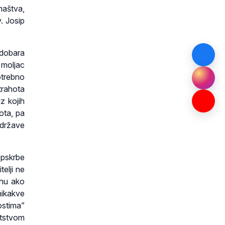
omaštva,
. Josip
 dobara
 moljac
otrebno
trahota
z kojih
vota, pa
 države
opskrbe
telji ne
uhu ako
ikakve
postima”
gatstvom