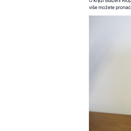
O knjizi Blaženi Aloj
više možete pronaći