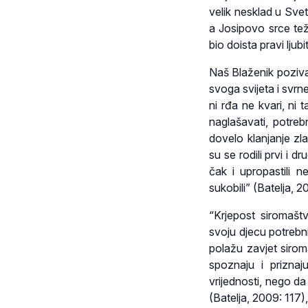
velik nesklad u Svetoj
a Josipovo srce tež
bio doista pravi ljub
Naš Blaženik poziva
svoga svijeta i svr
ni rđa ne kvari, ni 
naglašavati, potreb
dovelo klanjanje zla
su se rodili prvi i dr
čak i upropastili 
sukobili” (Batelja, 2
“Krjepost siromašt
svoju djecu potrebni
polažu zavjet sirom
spoznaju i prizna
vrijednosti, nego da
(Batelja, 2009: 117),