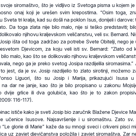
e svoje siromaštvo, što je vidljivo iz Svetoga pisma u kojem je
nosno onaj koji je urešen svim krepostima. “Osim toga, z
Sveta tri kralja, kad su došli na poklon Isus, donijeli i darove:
to. Da toga zlata nije bilo malo, nije si teško predstaviti; bil
olikovalo njihovu kraljevskom veličanstvu, veli sv. Bernard. Ni
 Josip išta od toga zadržao za potrebe Svete Obitelji, nego je
resvetom Djevicom, za koju veli isti sv. Bernard: “Zlato od k
bilo malo, kao što se dolikovalo njihovu kraljevskom veličanstv
vala, nego ga je preko svetog Josipa razdijelila siromasima.” 
to jest, da je sv. Josip razdijelio to zlato sirotinji, možemo za
lfonso Liguori, što su Josip i Marija, prikazujući Isusa 
i na dar ne janje, kao što je bilo propisano u zakonu Mojsi
o dvije grlice ili dva golubića, kao što je to zakon propis
2009: 116-117).
pinac ističe kako je sveti Josip bio zaručnik Blažene Djevice Mar
ije učenice Isusove. Najsavršenije i u siromaštvu. Zato sv.
 “Le glorie di Marie” kaže da su mnogi sveci i crkveni pisci miš
ica uz zavjet djevičanstva položila i zavjet siromaštva. Zar ne