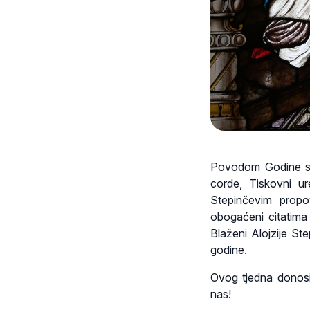
Povodom Godine sv.
corde, Tiskovni u
Stepinčevim propo
obogaćeni citatima 
Blaženi Alojzije St
godine.
Ovog tjedna donosimo
nas!