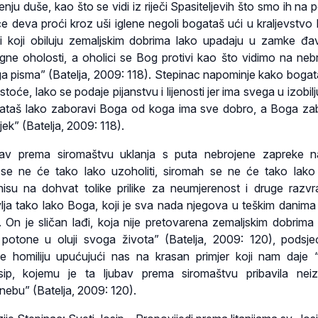
nju duše, kao što se vidi iz riječi Spasiteljevih što smo ih na 
e deva proći kroz uši iglene negoli bogataš ući u kraljevstvo 
i koji obiluju zemaljskim dobrima lako upadaju u zamke đa
ne oholosti, a oholici se Bog protivi kao što vidimo na neb
ga pisma” (Batelja, 2009: 118). Stepinac napominje kako bogat
toće, lako se podaje pijanstvu i lijenosti jer ima svega u izobilj
ataš lako zaboravi Boga od koga ima sve dobro, a Boga zab
jek” (Batelja, 2009: 118).
jubav prema siromaštvu uklanja s puta nebrojene zapreke 
se ne će tako lako uzoholiti, siromah se ne će tako lako
 nisu na dohvat tolike prilike za neumjerenost i druge razvra
lja tako lako Boga, koji je sva nada njegova u teškim danim
 On je sličan lađi, koja nije pretovarena zemaljskim dobrima 
a potone u oluji svoga života” (Batelja, 2009: 120), podsj
je homiliju upućujući nas na krasan primjer koji nam daje “lj
sip, kojemu je ta ljubav prema siromaštvu pribavila nei
nebu” (Batelja, 2009: 120).