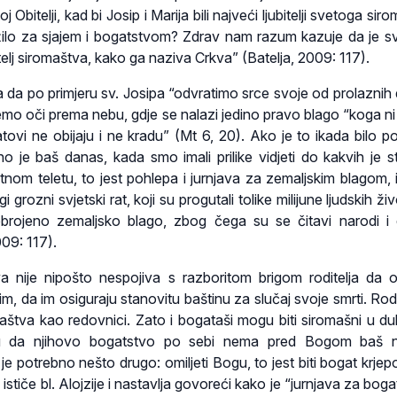
 Obitelji, kad bi Josip i Marija bili najveći ljubitelji svetoga sir
ilo za sjajem i bogatstvom? Zdrav nam razum kazuje da je sv
itelj siromaštva, kako ga naziva Crkva” (Batelja, 2009: 117).
 da po primjeru sv. Josipa “odvratimo srce svoje od prolaznih
nemo oči prema nebu, gdje se nalazi jedino pravo blago “koga ni
tatovi ne obijaju i ne kradu” (Mt 6, 20). Ako je to ikada bilo p
no je baš danas, kada smo imali prilike vidjeti do kakvih je s
tnom teletu, to jest pohlepa i jurnjava za zemaljskim blagom, i
ugi grozni svjetski rat, koji su progutali tolike milijune ljudskih ži
nebrojeno zemaljsko blago, zbog čega su se čitavi narodi i
009: 117).
va nije nipošto nespojiva s razboritom brigom roditelja da 
m, da im osiguraju stanovitu baštinu za slučaj svoje smrti. Rodi
aštva kao redovnici. Zato i bogataši mogu biti siromašni u d
ju da njihovo bogatstvo po sebi nema pred Bogom baš n
 je potrebno nešto drugo: omiljeti Bogu, to jest biti bogat krje
 ističe bl. Alojzije i nastavlja govoreći kako je “jurnjava za bo