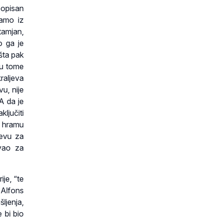
 opisan
namo iz
 tamjan,
o ga je
šta pak
 u tome
raljeva
u, nije
A da je
ključiti
u hramu
jevu za
ivao za
ije, “te
 Alfons
ljenja,
 bi bio