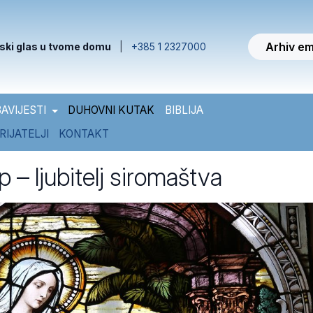
Arhiv em
ski glas u tvome domu
|
+385 1 2327000
AVIJESTI
DUHOVNI KUTAK
BIBLIJA
RIJATELJI
KONTAKT
p – ljubitelj siromaštva