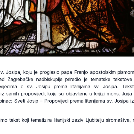
 Josipa, koju je proglasio papa Franjo apostolskim pismom
red Zagrebačke nadbiskupije priredio je tematske tekstov
vijedima o sv. Josipu prema litanijama sv. Josipa. Teks
iz samih propovijedi, koje su objavljene u knjizi mons. Jurja 
epinac: Sveti Josip – Propovijedi prema litanijama sv. Josipa i
 tekst koji tematizira litanijski zaziv Ljubitelju siromaštva, 