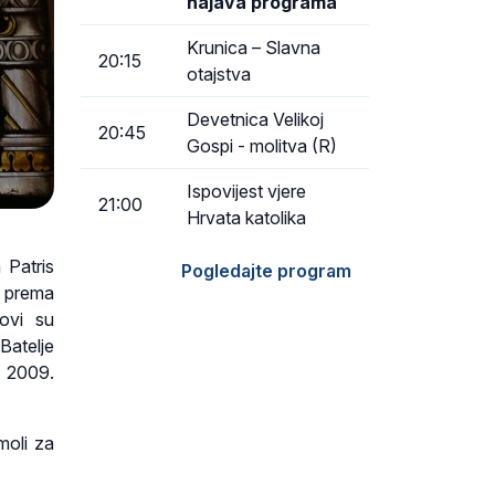
najava programa
Krunica – Slavna
20:15
otajstva
Devetnica Velikoj
20:45
Gospi - molitva (R)
Ispovijest vjere
21:00
Hrvata katolika
 Patris
Pogledajte program
e prema
tovi su
Batelje
z 2009.
moli za