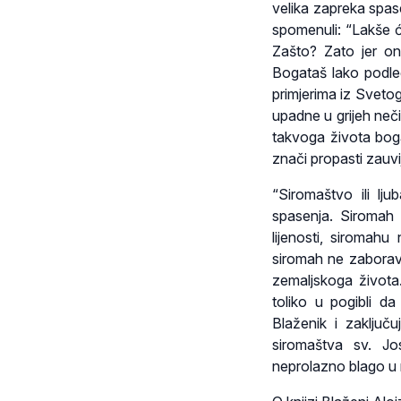
velika zapreka spase
spomenuli: “Lakše ć
Zašto? Zato jer on
Bogataš lako podleg
primjerima iz Sveto
upadne u grijeh nečis
takvoga života bog
znači propasti zauvi
“Siromaštvo ili l
spasenja. Siromah 
lijenosti, siromahu
siromah ne zaborav
zemaljskoga života.
toliko u pogibli d
Blaženik i zaključu
siromaštva sv. Jo
neprolazno blago u 