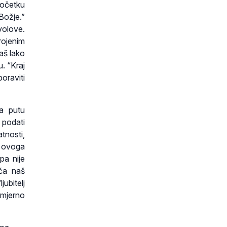
početku
Božje.”
volove.
rojenim
aš lako
u. “Kraj
oraviti
na putu
 podati
tnosti,
a ovoga
pa nije
eća naš
ubitelj
zmjerno