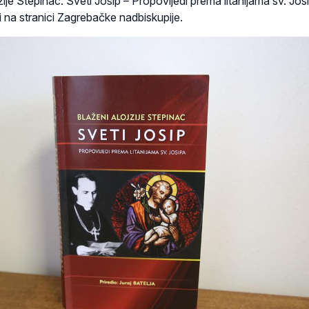
zije Stepinac: Sveti Josip – Propovijedi prema litanijama sv. Jos
 na stranici Zagrebačke nadbiskupije.