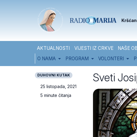
Skip to content
Skip to footer
Kršćan
AKTUALNOSTI
VIJESTI IZ CRKVE
NAŠE OB
O NAMA
PROGRAM
VOLONTERI
P
Sveti Josi
DUHOVNI KUTAK
25 listopada, 2021
5 minute čitanja