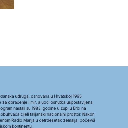
građanska udruga, osnovana u Hrvatskoj 1995.
ce za obraćenje i mir, a uoči osnutka uspostavljena
 program nastali su 1983. godine u župi u Erbi na
 obuhvaća cijeli talijanski nacionalni prostor. Nakon
 imenom Radio Marija u četrdesetak zemalja, počevši
ijskom kontinentu.