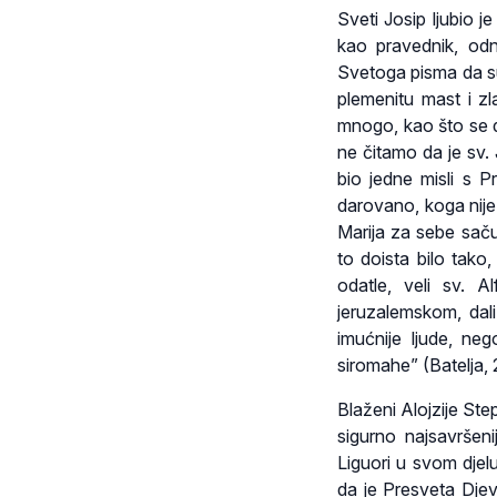
Sveti Josip ljubio j
kao pravednik, od
Svetoga pisma da su 
plemenitu mast i zla
mnogo, kao što se d
ne čitamo da je sv.
bio jedne misli s P
darovano, koga nije 
Marija za sebe saču
to doista bilo tako, 
odatle, veli sv. A
jeruzalemskom, dal
imućnije ljude, neg
siromahe” (Batelja, 
Blaženi Alojzije Ste
sigurno najsavršen
Liguori u svom djelu
da je Presveta Djev