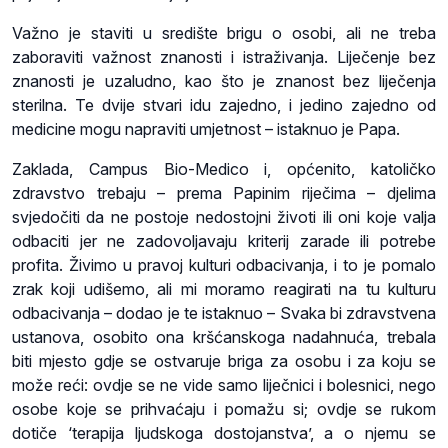
Važno je staviti u središte brigu o osobi, ali ne treba
zaboraviti važnost znanosti i istraživanja. Liječenje bez
znanosti je uzaludno, kao što je znanost bez liječenja
sterilna. Te dvije stvari idu zajedno, i jedino zajedno od
medicine mogu napraviti umjetnost – istaknuo je Papa.
Zaklada, Campus Bio-Medico i, općenito, katoličko
zdravstvo trebaju – prema Papinim riječima – djelima
svjedočiti da ne postoje nedostojni životi ili oni koje valja
odbaciti jer ne zadovoljavaju kriterij zarade ili potrebe
profita. Živimo u pravoj kulturi odbacivanja, i to je pomalo
zrak koji udišemo, ali mi moramo reagirati na tu kulturu
odbacivanja – dodao je te istaknuo – Svaka bi zdravstvena
ustanova, osobito ona kršćanskoga nadahnuća, trebala
biti mjesto gdje se ostvaruje briga za osobu i za koju se
može reći: ovdje se ne vide samo liječnici i bolesnici, nego
osobe koje se prihvaćaju i pomažu si; ovdje se rukom
dotiče ‘terapija ljudskoga dostojanstva’, a o njemu se