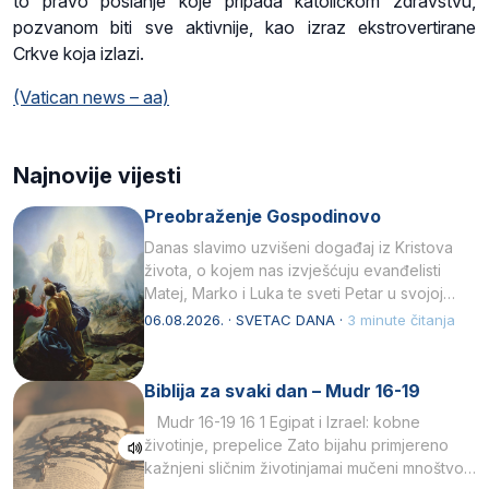
to pravo poslanje koje pripada katoličkom zdravstvu,
pozvanom biti sve aktivnije, kao izraz ekstrovertirane
Crkve koja izlazi.
(Vatican news – aa)
Najnovije vijesti
Preobraženje Gospodinovo
Danas slavimo uzvišeni događaj iz Kristova
života, o kojem nas izvješćuju evanđelisti
Matej, Marko i Luka te sveti Petar u svojoj
drugoj…
06.08.2026. · SVETAC DANA ·
3 minute čitanja
Biblija za svaki dan – Mudr 16-19
Mudr 16-19 16 1 Egipat i Izrael: kobne
životinje, prepelice Zato bijahu primjereno
kažnjeni sličnim životinjamai mučeni mnoštvom