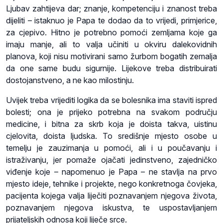
Ljubav zahtijeva dar; znanje, kompetenciju i znanost treba
dijeliti – istaknuo je Papa te dodao da to vrijedi, primjerice,
za cjepivo. Hitno je potrebno pomoći zemljama koje ga
imaju manje, ali to valja učiniti u okviru dalekovidnih
planova, koji nisu motivirani samo žurbom bogatih zemalja
da one same budu sigurnije. Lijekove treba distribuirati
dostojanstveno, a ne kao milostinju.
Uvijek treba vrijediti logika da se bolesnika ima staviti ispred
bolesti; ona je prijeko potrebna na svakom području
medicine, i bitna za skrb koja je doista takva, uistinu
cjelovita, doista ljudska. To središnje mjesto osobe u
temelju je zauzimanja u pomoći, ali i u poučavanju i
istraživanju, jer pomaže ojačati jedinstveno, zajedničko
viđenje koje – napomenuo je Papa – ne stavlja na prvo
mjesto ideje, tehnike i projekte, nego konkretnoga čovjeka,
pacijenta kojega valja liječiti poznavanjem njegova života,
poznavanjem njegova iskustva, te uspostavljanjem
prijateljskih odnosa koji liječe srce.