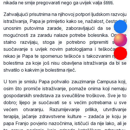
nikada ne smije pregovarati nego ga uvijek valja štititi.
Zahvaljujući prisutnima na njihovoj potpori ljudskom razvoju
istraživanja, Papa je primijetio kako se, nažalost, često teži
unosnim putovima zarade, zaboravljajući da se ispred
mogućnosti za zaradu nalaze potrebe bolesnika. One se
stalno razvijaju, stoga je potrebno pripremiti se za
suočavanje s uvijek novim patologijama i teškoćama –
rekao je Papa te spomenuo teškoće s takozvanim rijetkim
bolestima za koje još nisu obavljena istraživanja da bi se
shvatilo o kakvim je bolestima riječ.
U tom je smislu Papa pohvalio zauzimanje Campusa koji,
osim što promiče istraživanje, pomaže onima koji nemaju
gospodarskih sredstava za sveučilišne troškove. Sve je to
dobro; lijepo je suočavati se s većim potrebama u sve
većem otvaranju. Razumijevanje prilika, utvrđivanje
terapija, jačanje zdravstvene kulture – zadaća je koju je
papa Franjo povjerio nazočnima, ističući da nije lako, ali je