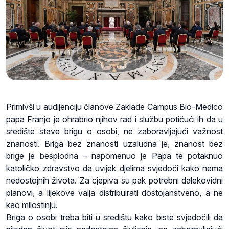
Primivši u audijenciju članove Zaklade Campus Bio-Medico
papa Franjo je ohrabrio njihov rad i službu potičući ih da u
središte stave brigu o osobi, ne zaboravljajući važnost
znanosti. Briga bez znanosti uzaludna je, znanost bez
brige je besplodna – napomenuo je Papa te potaknuo
katoličko zdravstvo da uvijek djelima svjedoči kako nema
nedostojnih života. Za cjepiva su pak potrebni dalekovidni
planovi, a lijekove valja distribuirati dostojanstveno, a ne
kao milostinju.
Briga o osobi treba biti u središtu kako biste svjedočili da