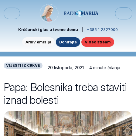
Skip to content
Skip to footer
Menu
Kršćanski glas u tvome domu
|
+385 1 2327000
Arhiv emisija
Donirajte
Video stream
VIJESTI IZ CRKVE
20 listopada, 2021
4 minute čitanja
Papa: Bolesnika treba staviti
iznad bolesti