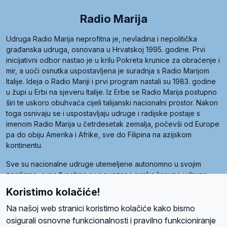
Radio Marija
Udruga Radio Marija neprofitna je, nevladina i nepolitička
građanska udruga, osnovana u Hrvatskoj 1995. godine. Prvi
inicijativni odbor nastao je u krilu Pokreta krunice za obraćenje i
mir, a uoči osnutka uspostavljena je suradnja s Radio Marijom
Italije. Ideja o Radio Mariji i prvi program nastali su 1983. godine
u župi u Erbi na sjeveru Italije. Iz Erbe se Radio Marija postupno
širi te uskoro obuhvaća cijeli talijanski nacionalni prostor. Nakon
toga osnivaju se i uspostavljaju udruge i radijske postaje s
imenom Radio Marija u četrdesetak zemalja, počevši od Europe
pa do obiju Amerika i Afrike, sve do Filipina na azijskom
kontinentu.
Sve su nacionalne udruge utemeljene autonomno u svojim
zemljama, a međusobna su povezane preko krovne udruge
pod nazivom Svjetska obitelj Radio Marije (World Family of
Koristimo kolačiće!
Radio Maria). Svjetsku obitelj utemeljilo je sedam članica, među
kojima je i hrvatska Udruga Radio Marija.
Na našoj web stranici koristimo kolačiće kako bismo
osigurali osnovne funkcionalnosti i pravilno funkcioniranje