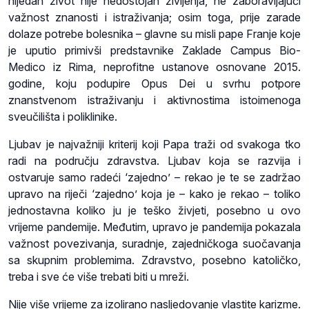
nijedan život nije nedostojan življenja, ne zaboravljajući
važnost znanosti i istraživanja; osim toga, prije zarade
dolaze potrebe bolesnika – glavne su misli pape Franje koje
je uputio primivši predstavnike Zaklade Campus Bio-
Medico iz Rima, neprofitne ustanove osnovane 2015.
godine, koju podupire Opus Dei u svrhu potpore
znanstvenom istraživanju i aktivnostima istoimenoga
sveučilišta i poliklinike.
Ljubav je najvažniji kriterij koji Papa traži od svakoga tko
radi na području zdravstva. Ljubav koja se razvija i
ostvaruje samo radeći ‘zajedno’ – rekao je te se zadržao
upravo na riječi ‘zajedno’ koja je – kako je rekao – toliko
jednostavna koliko ju je teško živjeti, posebno u ovo
vrijeme pandemije. Međutim, upravo je pandemija pokazala
važnost povezivanja, suradnje, zajedničkoga suočavanja
sa skupnim problemima. Zdravstvo, posebno katoličko,
treba i sve će više trebati biti u mreži.
Nije više vrijeme za izolirano nasljedovanje vlastite karizme.