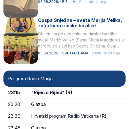
kukaca.2 A narod…
06.08.2026. · BIBLIJA ·
11 minute čitanja
Gospa Snježna – sveta Marija Velika,
zaštitnica rimske bazilike
Obljetnica posvete slavne rimske bazilike
svete Marije Velike (Santa Maria Maggiore) u
narodu se slavi kao Gospa Snježna. Ovaj
naziv, Sancta Maria…
05.08.2026. · SVETAC DANA ·
2 minute čitanja
Program Radio Marija
23:15
"Riječ o Riječi" (R)
23:20
Glazba
23:30
Hrvatski program Radio Vatikana (R)
23:45
Glazba