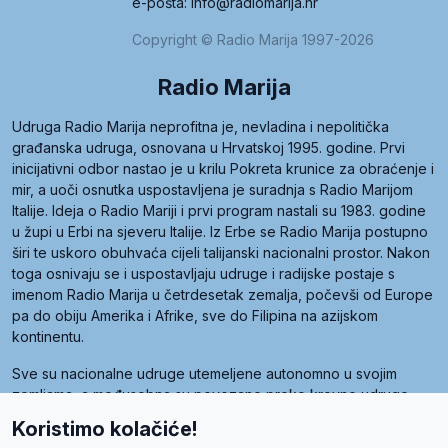
e-pošta: info@radiomarija.hr
Copyright © Radio Marija 1997-2026
Radio Marija
Udruga Radio Marija neprofitna je, nevladina i nepolitička
građanska udruga, osnovana u Hrvatskoj 1995. godine. Prvi
inicijativni odbor nastao je u krilu Pokreta krunice za obraćenje i
mir, a uoči osnutka uspostavljena je suradnja s Radio Marijom
Italije. Ideja o Radio Mariji i prvi program nastali su 1983. godine
u župi u Erbi na sjeveru Italije. Iz Erbe se Radio Marija postupno
širi te uskoro obuhvaća cijeli talijanski nacionalni prostor. Nakon
toga osnivaju se i uspostavljaju udruge i radijske postaje s
imenom Radio Marija u četrdesetak zemalja, počevši od Europe
pa do obiju Amerika i Afrike, sve do Filipina na azijskom
kontinentu.
Sve su nacionalne udruge utemeljene autonomno u svojim
zemljama, a međusobna su povezane preko krovne udruge
pod nazivom Svjetska obitelj Radio Marije (World Family of
Koristimo kolačiće!
Radio Maria). Svjetsku obitelj utemeljilo je sedam članica, među