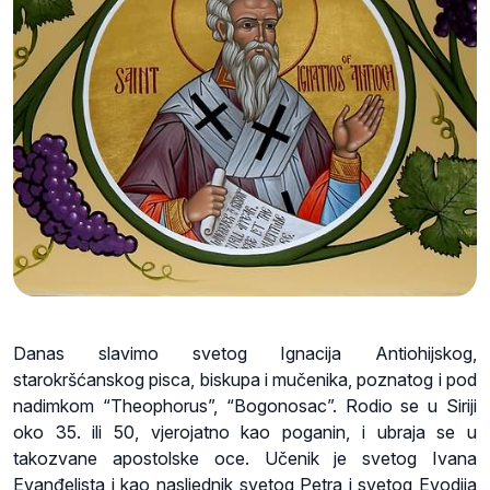
Danas slavimo svetog Ignacija Antiohijskog,
starokršćanskog pisca, biskupa i mučenika, poznatog i pod
nadimkom “Theophorus”, “Bogonosac”. Rodio se u Siriji
oko 35. ili 50, vjerojatno kao poganin, i ubraja se u
takozvane apostolske oce. Učenik je svetog Ivana
Evanđelista i kao nasljednik svetog Petra i svetog Evodija