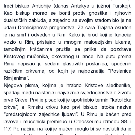
treći biskup Antiohije (danas Antakya u južnoj Turskoj).
Kao biskup morao se boriti protiv gnostika i njihovih
dualističkih zabluda, a zajedno sa svojim stadom bio je na
udaru Domicijanova progonstva. Za cara Trajana osuđen
je na smrt i odveden u Rim. Kako je brod koji je Ignacija
vozio u Rim, pristajao u mnogim maloazijskim lukama,
tamošnjim kršćanima pružila se prilika da pozdrave
Kristovog mučenika, okovanog u lance. Na putu prema
Rimu napisao je sedam glasovitih poslanica, upućenih
različitim crkvama, od kojih je najpoznatija “Poslanica
Rimljanima”.
Njegova pisma, kojima je hrabrio Kristove sljedbenike,
spadaju među najstarija i najvažnija svjedočanstva o životu
prve Crkve. Prvi je pisac koji je upotrijebio termin “katolička
crkva”, a Rimsku crkvu kao prvi biskup Istoka naziva
“predstojnicom zajednice ljubavi”. U Rimu je bačen pred
lavove i mučenički preminuo u Colosseumu između 98. i
117. Po načinu na koji je mučen moglo bi se naslutiti da je