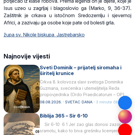
potjecao iz klase robova. Prema legendi on je dijete, koje je
Isus uzeo u zagrljaj i blagoslovio ga (Marko, 9, 36-37).
Zaštitnik je crkava u istočnom Sredozemlju i sjevernoj
Africi, a zazivaju ga osobe koje pate od bolesti grla.
župa sv. Nikole biskupa, Jastrebarsko
Najnovije vijesti
Sveti Dominik – prijatelj siromaha i
širitelj krunice
Crkva 8. kolovoza slavi svetoga Dominika
Guzmana, svećenika i utemeljitelja Reda
propovjednika (Ordo Praedicatorum – OP).
Svojim životom, dubokom ljubavlju prema
08.08.2026. · SVETAC DANA ·
3 minute čitanja
Kristu…
Biblija 365 – Sir 6-10
Sir 6-10 6 1 Jer zao glas donosi zazor i
sramotu, kako to biva grešniku licemjernom.2