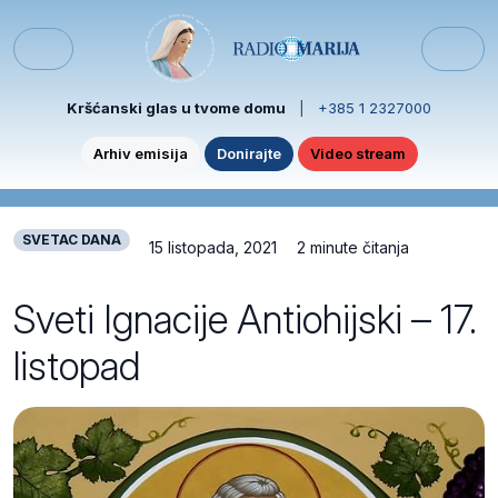
Skip to content
Skip to footer
Menu
Kršćanski glas u tvome domu
|
+385 1 2327000
Arhiv emisija
Donirajte
Video stream
SVETAC DANA
15 listopada, 2021
2 minute čitanja
Sveti Ignacije Antiohijski – 17.
listopad