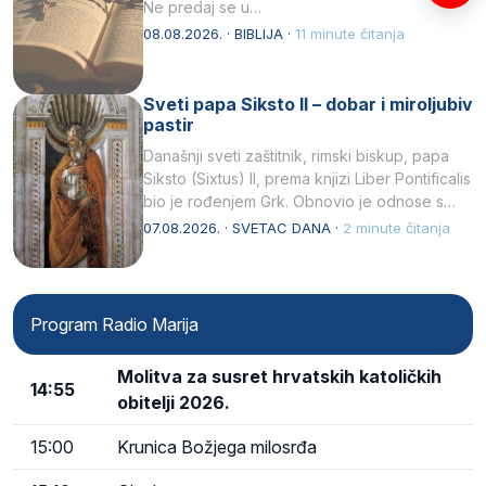
Ne predaj se u…
08.08.2026. · BIBLIJA ·
11 minute čitanja
Sveti papa Siksto II – dobar i miroljubiv
pastir
Današnji sveti zaštitnik, rimski biskup, papa
Siksto (Sixtus) II, prema knjizi Liber Pontificalis
bio je rođenjem Grk. Obnovio je odnose s
afričkim…
07.08.2026. · SVETAC DANA ·
2 minute čitanja
Program Radio Marija
Molitva za susret hrvatskih katoličkih
14:55
obitelji 2026.
15:00
Krunica Božjega milosrđa