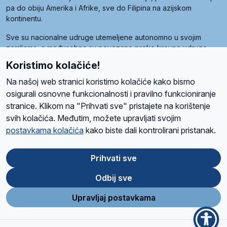
pa do obiju Amerika i Afrike, sve do Filipina na azijskom
kontinentu.
Sve su nacionalne udruge utemeljene autonomno u svojim
zemljama, a međusobna su povezane preko krovne udruge
pod nazivom Svjetska obitelj Radio Marije (World Family of
Koristimo kolačiće!
Radio Maria). Svjetsku obitelj utemeljilo je sedam članica, među
kojima je i hrvatska Udruga Radio Marija.
Na našoj web stranici koristimo kolačiće kako bismo
osigurali osnovne funkcionalnosti i pravilno funkcioniranje
stranice. Klikom na "Prihvati sve" pristajete na korištenje
svih kolačića. Međutim, možete upravljati svojim
O nama
Radio
Program
Volonteri
Prijatelji
Kontakt
Pravila privatnosti
postavkama kolačića
kako biste dali kontrolirani pristanak.
Kolačići
Uvjeti korištenja
Ova stranica je zaštićena Google reCAPTCHA sustavom
Prihvati sve
Odbij sve
App
Google
Store
Play
Upravljaj postavkama
Design and development
SIK
&
C-Tel