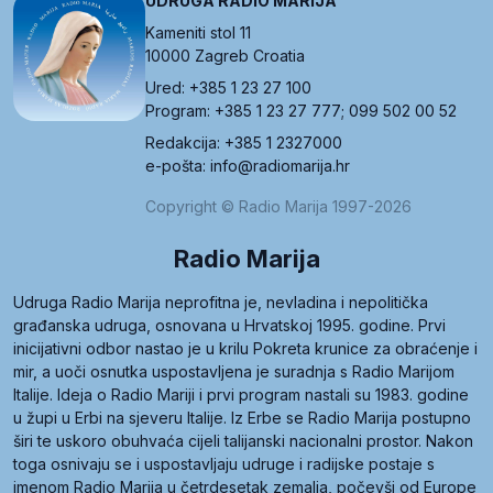
UDRUGA RADIO MARIJA
Kameniti stol 11
10000 Zagreb Croatia
Ured: +385 1 23 27 100
Program: +385 1 23 27 777; 099 502 00 52
Redakcija: +385 1 2327000
e-pošta: info@radiomarija.hr
Copyright © Radio Marija 1997-2026
Radio Marija
Udruga Radio Marija neprofitna je, nevladina i nepolitička
građanska udruga, osnovana u Hrvatskoj 1995. godine. Prvi
inicijativni odbor nastao je u krilu Pokreta krunice za obraćenje i
mir, a uoči osnutka uspostavljena je suradnja s Radio Marijom
Italije. Ideja o Radio Mariji i prvi program nastali su 1983. godine
u župi u Erbi na sjeveru Italije. Iz Erbe se Radio Marija postupno
širi te uskoro obuhvaća cijeli talijanski nacionalni prostor. Nakon
toga osnivaju se i uspostavljaju udruge i radijske postaje s
imenom Radio Marija u četrdesetak zemalja, počevši od Europe