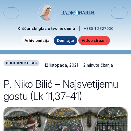
Skip to content
Skip to footer
Menu
Kršćanski glas u tvome domu
|
+385 1 2327000
Arhiv emisija
Donirajte
Video stream
DUHOVNI KUTAK
12 listopada, 2021
2 minute čitanja
P. Niko Bilić – Najsvetijemu
gostu (Lk 11,37-41)