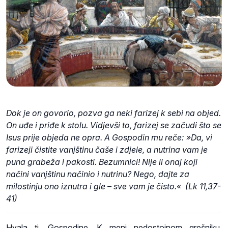
Dok je on govorio, pozva ga neki farizej k sebi na objed.
On uđe i priđe k stolu. Vidjevši to, farizej se začudi što se
Isus prije objeda ne opra. A Gospodin mu reče: »Da, vi
farizeji čistite vanjštinu čaše i zdjele, a nutrina vam je
puna grabeža i pakosti. Bezumnici! Nije li onaj koji
načini vanjštinu načinio i nutrinu? Nego, dajte za
milostinju ono iznutra i gle – sve vam je čisto.« (Lk 11,37-
41)
Hvala ti, Gospodine. K meni nedostojnom grešniku,