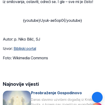
iz smilovanja, ostaviti, odreći se. I gle – sve mi je čisto!
{youtube}Uyuk-ae5op0{/youtube}
Autor: p. Niko Bilić, SJ
Izvor:
Biblijski portal
Foto: Wikimedia Commons
Najnovije vijesti
Preobraženje Gospodinovo
Danas slavimo uzvišeni događaj iz Kristova
života, o kojem nas izvješćuju evanđelisti