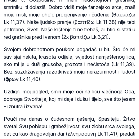
smrtniku, ti dolaziš. Dobro vidiš moje farizejsko srce, znaš
moje misli, moje oholo procjenjivanje i čuđenje (θαυμάζω
Lk 11,37). Naše ljudsko pranje (βαπτίζω Lk 11,38) nije tebi
potrebno, Sveti. Naše krštenje ti ne trebaš, ali htio si stati u
red grešnika pred Ivanom (2x βαπτίζω Lk 3,21).
Svojom dobrohotnom poukom pogađaš u bit. Što će mi
sav sjaj nakita, krasota odijela, svjetlost namještenog lica,
ako mi je u duši gnusoba, grozota i nečistoća (Lk 11,39).
Bez suzdržavanja razotkrivaš moju nerazumnost i ludost
(ἄφρων Lk 11,40).
Uzdigni moj pogled, smiri moje oči na licu vječnoga Oca,
dobroga Stvoritelja, koji mi daje i dušu i tijelo, sve što jesam
– iznutra i izvana!
Pouči me danas o čudesnom rješenju, Spasitelju, Žrtvo
sveta! Svu pohlepu i grabežljivost, svu zlobu srca svojega,
dat ću kao dragovoljan dar (ἐλεημοσύνη Lk 11,41), predati