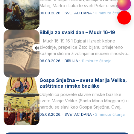
Matej, Marko i Luka te sveti Petar u svojoj
drugoj…
06.08.2026. · SVETAC DANA ·
3 minute čitanja
Biblija za svaki dan – Mudr 16-19
Mudr 16-19 16 1 Egipat i Izrael: kobne
životinje, prepelice Zato bijahu primjereno
kažnjeni sličnim životinjamai mučeni mnoštvom
kukaca.2 A narod…
06.08.2026. · BIBLIJA ·
11 minute čitanja
Gospa Snježna – sveta Marija Velika,
zaštitnica rimske bazilike
Obljetnica posvete slavne rimske bazilike
svete Marije Velike (Santa Maria Maggiore) u
narodu se slavi kao Gospa Snježna. Ovaj
naziv, Sancta Maria…
05.08.2026. · SVETAC DANA ·
2 minute čitanja