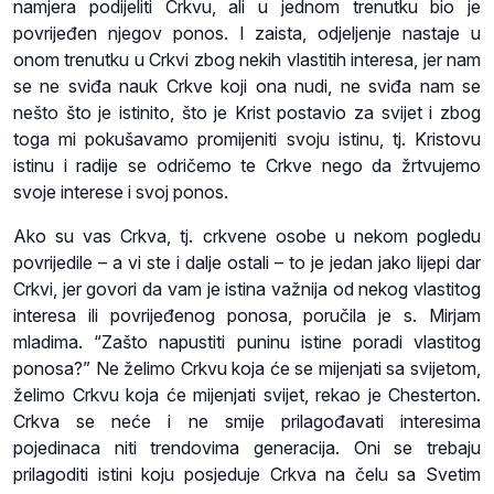
namjera podijeliti Crkvu, ali u jednom trenutku bio je
povrijeđen njegov ponos. I zaista, odjeljenje nastaje u
onom trenutku u Crkvi zbog nekih vlastitih interesa, jer nam
se ne sviđa nauk Crkve koji ona nudi, ne sviđa nam se
nešto što je istinito, što je Krist postavio za svijet i zbog
toga mi pokušavamo promijeniti svoju istinu, tj. Kristovu
istinu i radije se odričemo te Crkve nego da žrtvujemo
svoje interese i svoj ponos.
Ako su vas Crkva, tj. crkvene osobe u nekom pogledu
povrijedile – a vi ste i dalje ostali – to je jedan jako lijepi dar
Crkvi, jer govori da vam je istina važnija od nekog vlastitog
interesa ili povrijeđenog ponosa, poručila je s. Mirjam
mladima. “Zašto napustiti puninu istine poradi vlastitog
ponosa?” Ne želimo Crkvu koja će se mijenjati sa svijetom,
želimo Crkvu koja će mijenjati svijet, rekao je Chesterton.
Crkva se neće i ne smije prilagođavati interesima
pojedinaca niti trendovima generacija. Oni se trebaju
prilagoditi istini koju posjeduje Crkva na čelu sa Svetim