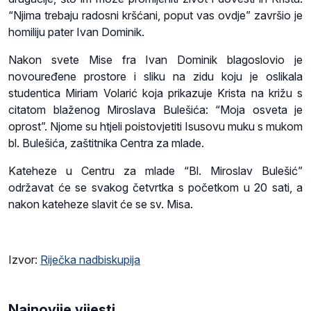
“Njima trebaju radosni kršćani, poput vas ovdje” završio je
homiliju pater Ivan Dominik.
Nakon svete Mise fra Ivan Dominik blagoslovio je
novouređene prostore i sliku na zidu koju je oslikala
studentica Miriam Volarić koja prikazuje Krista na križu s
citatom blaženog Miroslava Bulešića: “Moja osveta je
oprost”. Njome su htjeli poistovjetiti Isusovu muku s mukom
bl. Bulešića, zaštitnika Centra za mlade.
Kateheze u Centru za mlade “Bl. Miroslav Bulešić”
održavat će se svakog četvrtka s početkom u 20 sati, a
nakon kateheze slavit će se sv. Misa.
Izvor:
Riječka nadbiskupija
Najnovije vijesti