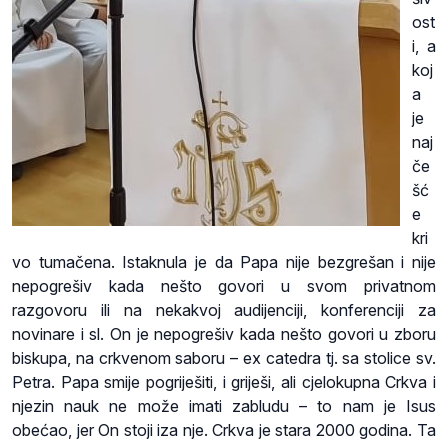
ost
i, a
koj
a
je
naj
če
šć
e
kri
vo tumačena. Istaknula je da Papa nije bezgrešan i nije
nepogrešiv kada nešto govori u svom privatnom
razgovoru ili na nekakvoj audijenciji, konferenciji za
novinare i sl. On je nepogrešiv kada nešto govori u zboru
biskupa, na crkvenom saboru – ex catedra tj. sa stolice sv.
Petra. Papa smije pogriješiti, i griješi, ali cjelokupna Crkva i
njezin nauk ne može imati zabludu – to nam je Isus
obećao, jer On stoji iza nje. Crkva je stara 2000 godina. Ta