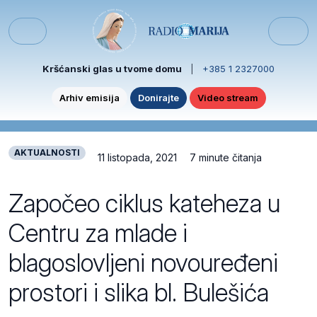
Skip to content
Skip to footer
Menu
Kršćanski glas u tvome domu
|
+385 1 2327000
Arhiv emisija
Donirajte
Video stream
AKTUALNOSTI
11 listopada, 2021
7 minute čitanja
Započeo ciklus kateheza u
Centru za mlade i
blagoslovljeni novouređeni
prostori i slika bl. Bulešića