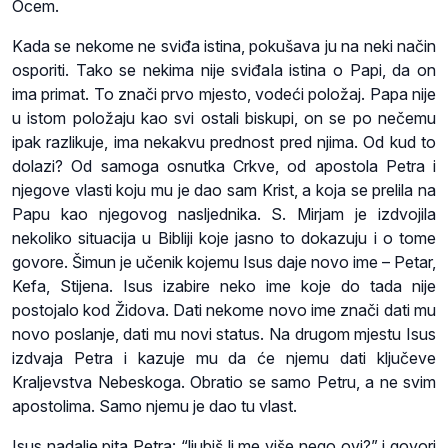
Ocem.
Kada se nekome ne sviđa istina, pokušava ju na neki način
osporiti. Tako se nekima nije sviđala istina o Papi, da on
ima primat. To znači prvo mjesto, vodeći položaj. Papa nije
u istom položaju kao svi ostali biskupi, on se po nečemu
ipak razlikuje, ima nekakvu prednost pred njima. Od kud to
dolazi? Od samoga osnutka Crkve, od apostola Petra i
njegove vlasti koju mu je dao sam Krist, a koja se prelila na
Papu kao njegovog nasljednika. S. Mirjam je izdvojila
nekoliko situacija u Bibliji koje jasno to dokazuju i o tome
govore. Šimun je učenik kojemu Isus daje novo ime – Petar,
Kefa, Stijena. Isus izabire neko ime koje do tada nije
postojalo kod Židova. Dati nekome novo ime znači dati mu
novo poslanje, dati mu novi status. Na drugom mjestu Isus
izdvaja Petra i kazuje mu da će njemu dati ključeve
Kraljevstva Nebeskoga. Obratio se samo Petru, a ne svim
apostolima. Samo njemu je dao tu vlast.
Isus nadalje pita Petra: “ljubiš li me više nego ovi?” i govori