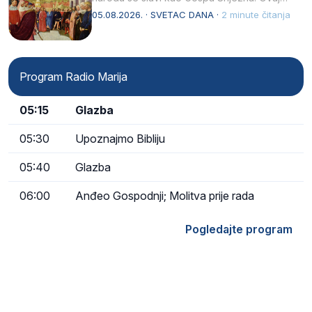
naziv, Sancta Maria…
05.08.2026. · SVETAC DANA ·
2 minute čitanja
Program Radio Marija
05:15
Glazba
05:30
Upoznajmo Bibliju
05:40
Glazba
06:00
Anđeo Gospodnji; Molitva prije rada
Pogledajte program