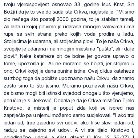
tvoju vjeroispovijest osnovao 33. godine Isus Krist, Sin
Božji i da je to sve do sada ista Crkva, naglasila je. “Mi smo
dio nečega što postoji 2000 godina, to je stabilan temelj.
Ali lađa u kojoj plovimo je udarana mnogim valovima i ima
rupe sa svih strana preko kojih voda prodire u lađu.
Stoljećima je udarana, ali stoljećima plovi. To je naša Crkva,
svugdje je udarana i na mnogim mjestima “pušta”, ali i dalje
plovi.” Neke kateheze bit će bolne jer govore upravo o
tome, upozorila je. Ali ne moramo se bojati, jer stojimo u
onoj Crkvi kojoj je dana punina istine. Ovaj ciklus kateheza
su zbog toga da pobliže upoznamo našu Crkvu, da znamo
zašto smo to što jesmo. Moramo poznavati našu Crkvu,
da bismo mogli biti istinski svjedoci onoga u što vjerujemo,
poručila je s. Jerković. Dodala je da je Crkva mistično Tijelo
Kristovo, a misterij je poput zida koji se ispred nas
zapriječio pa u njemu možemo samo sudjelovati. “I ako trpi
jedan ud, trpe zajedno svi udovi; ako li se slavi jedan ud,
raduju se zajedno svi udovi. A vi ste tijelo Kristovo i,
pojedinačno, udovi, a Krist, glava” (1 Kor, 12, 26-27). I