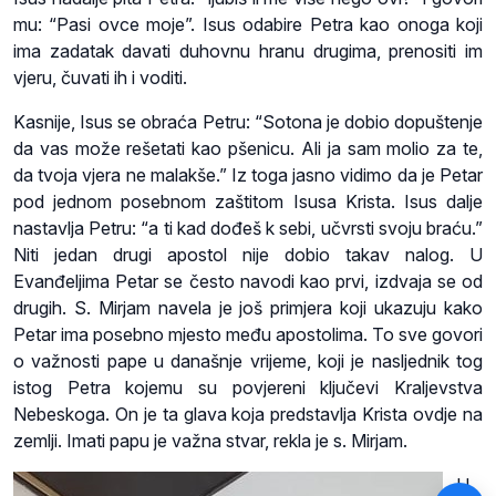
mu: “Pasi ovce moje”. Isus odabire Petra kao onoga koji
ima zadatak davati duhovnu hranu drugima, prenositi im
vjeru, čuvati ih i voditi.
Kasnije, Isus se obraća Petru: “Sotona je dobio dopuštenje
da vas može rešetati kao pšenicu. Ali ja sam molio za te,
da tvoja vjera ne malakše.” Iz toga jasno vidimo da je Petar
pod jednom posebnom zaštitom Isusa Krista. Isus dalje
nastavlja Petru: “a ti kad dođeš k sebi, učvrsti svoju braću.”
Niti jedan drugi apostol nije dobio takav nalog. U
Evanđeljima Petar se često navodi kao prvi, izdvaja se od
drugih. S. Mirjam navela je još primjera koji ukazuju kako
Petar ima posebno mjesto među apostolima. To sve govori
o važnosti pape u današnje vrijeme, koji je nasljednik tog
istog Petra kojemu su povjereni ključevi Kraljevstva
Nebeskoga. On je ta glava koja predstavlja Krista ovdje na
zemlji. Imati papu je važna stvar, rekla je s. Mirjam.
U