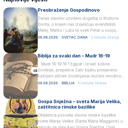
Preobraženje Gospodinovo
Danas slavimo uzvišeni događaj iz Kristova
života, o kojem nas izvješćuju evanđelisti
Matej, Marko i Luka te sveti Petar u svojoj
drugoj…
06.08.2026. · SVETAC DANA ·
3 minute čitanja
Biblija za svaki dan – Mudr 16-19
Mudr 16-19 16 1 Egipat i Izrael: kobne
životinje, prepelice Zato bijahu primjereno
kažnjeni sličnim životinjamai mučeni mnoštvom
kukaca.2 A narod…
06.08.2026. · BIBLIJA ·
11 minute čitanja
Gospa Snježna – sveta Marija Velika,
zaštitnica rimske bazilike
Obljetnica posvete slavne rimske bazilike
svete Marije Velike (Santa Maria Maggiore) u
narodu se slavi kao Gospa Snježna. Ovaj