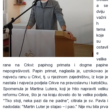
a se
dviju
važni
h
tema
koje
su
ostavil
e
velike
rane na Crkvi: papinog primata i dogme papine
nepogrešivosti. Papin primat, naglasila je, uzrokovao je
najveću ranu u Crkvi, tj. u njezinom zajedništvu, iz koje je
nastala i najveća podjela Crkve na pravoslavnu i katoličku.
Spomenula je Martina Lutera, koji je htio napraviti veliku
reformu Crkve, što je na kraju dovelo do te velike podjele.
“Tko stoji, neka pazi da ne padne”, citirala je sv. Pavla i
nadodala: “Martin Luter je stajao – i pao.” Nije mu bila prva