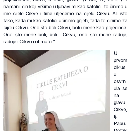
najmanji čin koji vršimo u ljubavi mi kao katolici, to činimo u
ime cijele Crkve i time utječemo na cijelu Crkvu. Ali isto
tako, kada mi kao katolici učinimo grijeh, tada to činimo za
cijelu Crkvu. Ono što boli Crkvu, boli i mene kao pojedinca.
Ono što mene boli, boli i Crkvu, ono što mene raduje,
raduje i Crkvu i obrnuto.“
U
prvom
ciklus
u
osvrn
ula se
na
glavu
Crkve,
tj.
Papu.
Dotakl