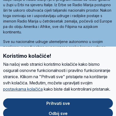
u župi u Erbi na sjeveru Italije. Iz Erbe se Radio Marija postupno
širi te uskoro obuhvaća cijeli talijanski nacionalni prostor. Nakon
toga osnivaju se i uspostavljaju udruge i radijske postaje s
imenom Radio Marija u četrdesetak zemalja, počevši od Europe
pa do obiju Amerika i Afrike, sve do Filipina na azijskom
kontinentu.
Sve su nacionalne udruge utemeljene autonomno u svojim
zemljama, a međusobna su povezane preko krovne udruge
pod nazivom Svjetska obitelj Radio Marije (World Family of
Koristimo kolačiće!
Radio Maria). Svjetsku obitelj utemeljilo je sedam članica, među
kojima je i hrvatska Udruga Radio Marija.
Na našoj web stranici koristimo kolačiće kako bismo
osigurali osnovne funkcionalnosti i pravilno funkcioniranje
stranice. Klikom na "Prihvati sve" pristajete na korištenje
svih kolačića. Međutim, možete upravljati svojim
O nama
Radio
Program
Volonteri
Prijatelji
Kontakt
Pravila privatnosti
postavkama kolačića
kako biste dali kontrolirani pristanak.
Kolačići
Uvjeti korištenja
Ova stranica je zaštićena Google reCAPTCHA sustavom
Prihvati sve
Odbij sve
App
Google