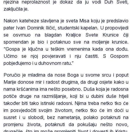
njezina neprolaznost je dokaz da ju vodi Duh Sveti,
zaključila je.
Nakon kateheze slavljena je sveta Misa koju je predslavio
pater Ivan Dominik Iličić, studentski kapelan. U propovijedi
se osvrnuo na blagdan Kraljice Svete Krunice čiji
spomendan je bio i potaknuo sve na moljenje krunice.
“Gospa je ključna u teškim vremenima kada ona dođu.
Učimo se njoj povjeravati i nju častiti. S Gospom
pobjeđujemo i u duhovnom ratu.”
Poručio je mladima da nose Boga u svome srcu i poput
Marije donose mir i radost drugima, da drugi osjete kako u
nama kršćanima ima nešto posebno. Duša koja je radosna
potiče druge na razmišljanje, koji bi u dubini duše htjeli
također biti tako istinski radosni. Njima treba netko tko će
im posvjedočiti svojim životom, netko tko će im doći u
susret i u slobodi, bez nametanja, polako potaknuti na
promjenu života, potaknuti da pokušaju nešto novo,
drugačije, što im može promijeniti život i dovesti ih Kristu.