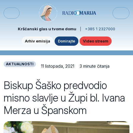
Skip to content
Skip to footer
Menu
Kršćanski glas u tvome domu
|
+385 1 2327000
Arhiv emisija
Donirajte
Video stream
AKTUALNOSTI
11 listopada, 2021
3 minute čitanja
Biskup Šaško predvodio
misno slavlje u Župi bl. Ivana
Merza u Španskom