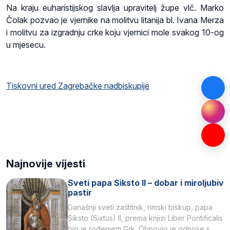
Na kraju euharistijskog slavlja upravitelj župe vlč. Marko
Čolak pozvao je vjernike na molitvu litanija bl. Ivana Merza
i molitvu za izgradnju crke koju vjernici mole svakog 10-og
u mjesecu.
Tiskovni ured Zagrebačke nadbiskupije
Najnovije vijesti
Sveti papa Siksto II – dobar i miroljubiv
pastir
Današnji sveti zaštitnik, rimski biskup, papa
Siksto (Sixtus) II, prema knjizi Liber Pontificalis
bio je rođenjem Grk. Obnovio je odnose s