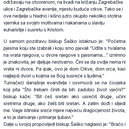
održavaju na otvorenom, na livadi na križanju Zagrebačke
ulice i Zagrebačke avenije, mjestu buduće crkve. Tako se i
ove nedjelje u hladno i kišno jutro okupilo nekoliko stotina
vjernika sa svojim molitvama i nakanama u slavlju
euharistije i susretu s Kristom.
U samom pozdravu biskup Šaško istaknuo je: “Početna
pjesma koju ste izabrali i koju smo pjevali “Uđite s hvalama
na vrata njegova, u dvore njegove s pjesmama…” iznimno
je znakovita, jer djeljuje nestvarno. Čini se da ovdje nema ni
vrata ni dvora. Pa ipak, ovo je dom Crkve, dom srca, kao
najljepši dvori u kojima se Bog susreće s ljudima.”
Tumačeći današnje evanđelje i osvrnuvši se na čovjeka
koji pita “Što trebam činiti da bih zadobio život vječni?”
biskup kaže: “Bit ćeš sretan ako usrećiš druge, učini
sretnima druge, ako želiš biti sretan. A zatim dođi i slijedi
me. Vage istinske sreće mjere najveću dragocjenost života,
a to je darivanje i primanje ljubavi.”
Dalje u svojoj propovijedi biskup Šaško naglasio je: “Braćo i