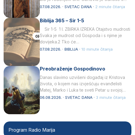
afričkim…
07.08.2026. · SVETAC DANA ·
2 minute čitanja
Biblija 365 – Sir 1-5
Sir 1-5 1 I. ZBIRKA IZREKA Otajstvo mudrosti
Svaka je mudrost od Gospoda i s njime je
dovijeka.2 Tko će…
07.08.2026. · BIBLIJA ·
10 minute čitanja
Preobraženje Gospodinovo
Danas slavimo uzvišeni događaj iz Kristova
života, o kojem nas izvješćuju evanđelisti
Matej, Marko i Luka te sveti Petar u svojoj
drugoj…
06.08.2026. · SVETAC DANA ·
3 minute čitanja
Program Radio Marija