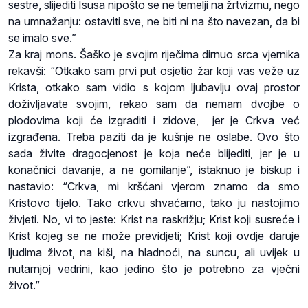
sestre, slijediti Isusa nipošto se ne temelji na žrtvizmu, nego
na umnažanju: ostaviti sve, ne biti ni na što navezan, da bi
se imalo sve.”
Za kraj mons. Šaško je svojim riječima dirnuo srca vjernika
rekavši: “Otkako sam prvi put osjetio žar koji vas veže uz
Krista, otkako sam vidio s kojom ljubavlju ovaj prostor
doživljavate svojim, rekao sam da nemam dvojbe o
plodovima koji će izgraditi i zidove, jer je Crkva već
izgrađena. Treba paziti da je kušnje ne oslabe. Ovo što
sada živite dragocjenost je koja neće blijediti, jer je u
konačnici davanje, a ne gomilanje”, istaknuo je biskup i
nastavio: “Crkva, mi kršćani vjerom znamo da smo
Kristovo tijelo. Tako crkvu shvaćamo, tako ju nastojimo
živjeti. No, vi to jeste: Krist na raskrižju; Krist koji susreće i
Krist kojeg se ne može previdjeti; Krist koji ovdje daruje
ljudima život, na kiši, na hladnoći, na suncu, ali uvijek u
nutarnjoj vedrini, kao jedino što je potrebno za vječni
život.”