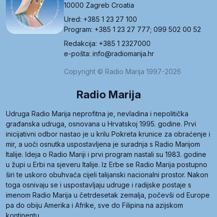
10000 Zagreb Croatia
Ured: +385 1 23 27 100
Program: +385 1 23 27 777; 099 502 00 52
Redakcija: +385 1 2327000
e-pošta: info@radiomarija.hr
Copyright © Radio Marija 1997-2026
Radio Marija
Udruga Radio Marija neprofitna je, nevladina i nepolitička
građanska udruga, osnovana u Hrvatskoj 1995. godine. Prvi
inicijativni odbor nastao je u krilu Pokreta krunice za obraćenje i
mir, a uoči osnutka uspostavljena je suradnja s Radio Marijom
Italije. Ideja o Radio Mariji i prvi program nastali su 1983. godine
u župi u Erbi na sjeveru Italije. Iz Erbe se Radio Marija postupno
širi te uskoro obuhvaća cijeli talijanski nacionalni prostor. Nakon
toga osnivaju se i uspostavljaju udruge i radijske postaje s
imenom Radio Marija u četrdesetak zemalja, počevši od Europe
pa do obiju Amerika i Afrike, sve do Filipina na azijskom
kontinentu.