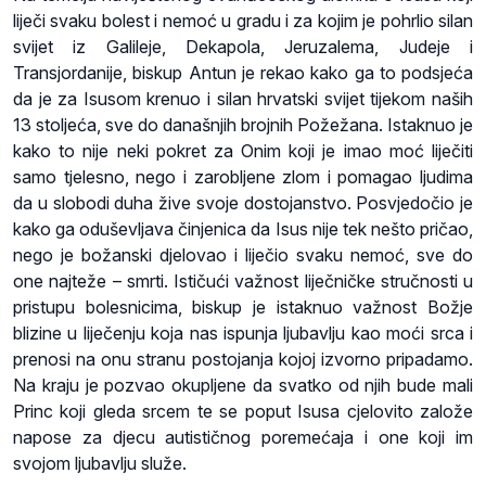
liječi svaku bolest i nemoć u gradu i za kojim je pohrlio silan
svijet iz Galileje, Dekapola, Jeruzalema, Judeje i
Transjordanije, biskup Antun je rekao kako ga to podsjeća
da je za Isusom krenuo i silan hrvatski svijet tijekom naših
13 stoljeća, sve do današnjih brojnih Požežana. Istaknuo je
kako to nije neki pokret za Onim koji je imao moć liječiti
samo tjelesno, nego i zarobljene zlom i pomagao ljudima
da u slobodi duha žive svoje dostojanstvo. Posvjedočio je
kako ga oduševljava činjenica da Isus nije tek nešto pričao,
nego je božanski djelovao i liječio svaku nemoć, sve do
one najteže – smrti. Ističući važnost liječničke stručnosti u
pristupu bolesnicima, biskup je istaknuo važnost Božje
blizine u liječenju koja nas ispunja ljubavlju kao moći srca i
prenosi na onu stranu postojanja kojoj izvorno pripadamo.
Na kraju je pozvao okupljene da svatko od njih bude mali
Princ koji gleda srcem te se poput Isusa cjelovito založe
napose za djecu autističnog poremećaja i one koji im
svojom ljubavlju služe.