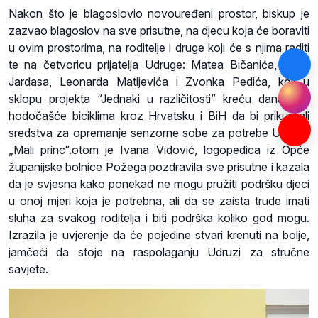
Nakon što je blagoslovio novouređeni prostor, biskup je
zazvao blagoslov na sve prisutne, na djecu koja će boraviti
u ovim prostorima, na roditelje i druge koji će s njima raditi
te na četvoricu prijatelja Udruge: Matea Bičanića, Roka
Jardasa, Leonarda Matijevića i Zvonka Pedića, koji u
sklopu projekta “Jednaki u različitosti” kreću danas na
hodočašće biciklima kroz Hrvatsku i BiH da bi prikupljali
sredstva za opremanje senzorne sobe za potrebe Udruge
„Mali princ“.otom je Ivana Vidović, logopedica iz Opće
županijske bolnice Požega pozdravila sve prisutne i kazala
da je svjesna kako ponekad ne mogu pružiti podršku djeci
u onoj mjeri koja je potrebna, ali da se zaista trude imati
sluha za svakog roditelja i biti podrška koliko god mogu.
Izrazila je uvjerenje da će pojedine stvari krenuti na bolje,
jamčeći da stoje na raspolaganju Udruzi za stručne
savjete.