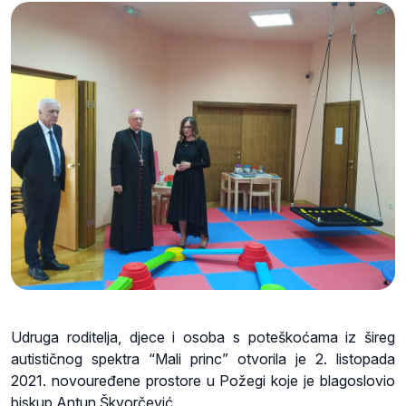
Udruga roditelja, djece i osoba s poteškoćama iz šireg
autističnog spektra “Mali princ” otvorila je 2. listopada
2021. novouređene prostore u Požegi koje je blagoslovio
biskup Antun Škvorčević.