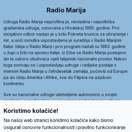
Radio Marija
Udruga Radio Marija neprofitna je, nevladina i nepolitička
građanska udruga, osnovana u Hrvatskoj 1995. godine. Prvi
inicijativni odbor nastao je u krilu Pokreta krunice za obraćenje i
mir, a uoči osnutka uspostavljena je suradnja s Radio Marijom
Italije. Ideja o Radio Mariji i prvi program nastali su 1983. godine
u župi u Erbi na sjeveru Italije. Iz Erbe se Radio Marija postupno
širi te uskoro obuhvaća cijeli talijanski nacionalni prostor. Nakon
toga osnivaju se i uspostavljaju udruge i radijske postaje s
imenom Radio Marija u četrdesetak zemalja, počevši od Europe
pa do obiju Amerika i Afrike, sve do Filipina na azijskom
kontinentu.
Sve su nacionalne udruge utemeljene autonomno u svojim
zemljama, a međusobna su povezane preko krovne udruge
pod nazivom Svjetska obitelj Radio Marije (World Family of
Koristimo kolačiće!
Radio Maria). Svjetsku obitelj utemeljilo je sedam članica, među
kojima je i hrvatska Udruga Radio Marija.
Na našoj web stranici koristimo kolačiće kako bismo
osigurali osnovne funkcionalnosti i pravilno funkcioniranje