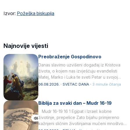
Izvor:
Požeška biskupija
Najnovije vijesti
Preobraženje Gospodinovo
Danas slavimo uzvišeni događaj iz Kristova
života, o kojem nas izvješćuju evanđelisti
Matej, Marko i Luka te sveti Petar u svojoj
drugoj…
06.08.2026. · SVETAC DANA ·
3 minute čitanja
Biblija za svaki dan – Mudr 16-19
Mudr 16-19 16 1 Egipat i Izrael: kobne
životinje, prepelice Zato bijahu primjereno
kažnjeni sličnim životinjamai mučeni mnoštvom
kukaca.2 A narod…