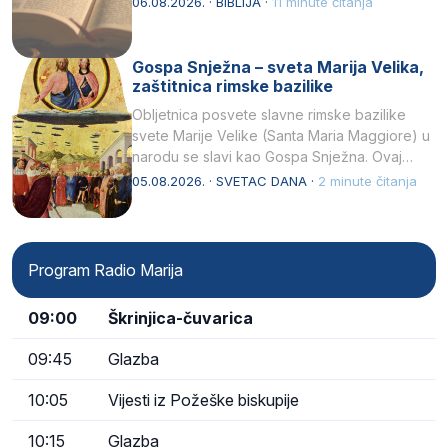
06.08.2026. · BIBLIJA ·
11 minute čitanja
Gospa Snježna – sveta Marija Velika,
zaštitnica rimske bazilike
Obljetnica posvete slavne rimske bazilike
svete Marije Velike (Santa Maria Maggiore) u
narodu se slavi kao Gospa Snježna. Ovaj
naziv, Sancta Maria…
05.08.2026. · SVETAC DANA ·
2 minute čitanja
Program Radio Marija
09:00
Škrinjica-čuvarica
09:45
Glazba
10:05
Vijesti iz Požeške biskupije
10:15
Glazba