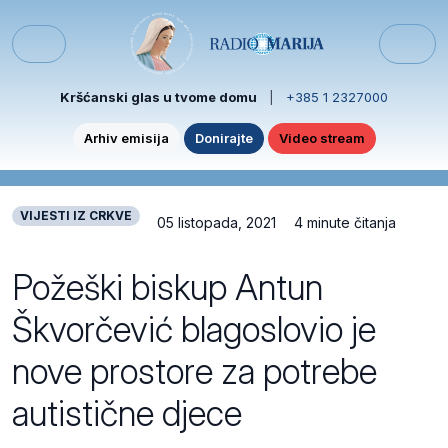
Skip to content
Skip to footer
Menu
Kršćanski glas u tvome domu
|
+385 1 2327000
Arhiv emisija
Donirajte
Video stream
VIJESTI IZ CRKVE
05 listopada, 2021
4 minute čitanja
Požeški biskup Antun
Škvorčević blagoslovio je
nove prostore za potrebe
autistične djece