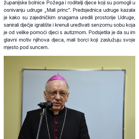
županijske bolnice Požega i roditelji djece koji su pomogli u
osnivanju udruge „Mali princ“. Predsjednica udruge kazala
je kako su zajedničkim snagama uredili prostorije Udruge,
sanirali dječje igralište i krenuli uređivati senzornu sobu koja
je od velike pomoći djeci s autizmom. Podsjetila je da su im
glavni motiv njihova djeca, mali borci koji zaslužuju svoje
mjesto pod suncem.