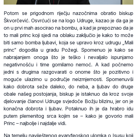
Potom se prigodnom riječju nazočnima obratio biskup
Škvorčević. Osvrćući se na logo Udruge, kazao je da ga je
on u prvi mah asocirao na bombu, a kad je prepoznao da je
to mali princ koji sjedi na oblaku zaključio je kako to može
biti samo bomba ljubavi, koja se upravo kroz udrugu „Mali
princ“ dogodila u gradu Požegi. Spomenuo je kako se
nabrajanjem onoga što je teško i nevaljalo ispunjamo
negativnošću i time gomilamo nemoć. A kad počnemo
jedni s drugima razgovarati o onome što je pozitivno i
moguće ulazimo u područje neizmjernosti. Spomenuvši
kako dobrota seže daleko, do neba, a ljubav do druge
obale našeg postojanja, biskup je istaknuo da kroz svoje
djelovanje članovi Udruge svjedoče Božju blizinu, jer on je
konačna dobrota i ljubav. Potaknuo ih je da hrabro idu
putem plemenitog srca kojim se – kako je govorio mali
Princ – najbolje i najdalje vidi.
Na temelju naviještenog evanđeoskog ulomka o Isusu koji