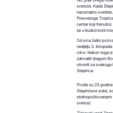
No, prije svega moli
svetosti. Kada Step
nacionalno svetište
Presvetoga Trojstva
centar koji trenutno
se u budućnosti moga
Od srca želim pozvat
nedjelju 3. listopad
crkvi. Nakon toga i
zahvaliti dragom Bog
otvoriti za svakoga h
Stepinca.
Prošle su 23 godine 
Stepinčeve sobe, ko
strahopoštovanjem i
svetost.