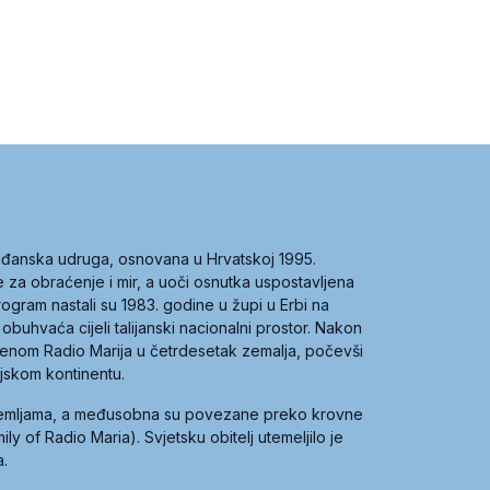
građanska udruga, osnovana u Hrvatskoj 1995.
ce za obraćenje i mir, a uoči osnutka uspostavljena
 program nastali su 1983. godine u župi u Erbi na
 obuhvaća cijeli talijanski nacionalni prostor. Nakon
 imenom Radio Marija u četrdesetak zemalja, počevši
ijskom kontinentu.
zemljama, a međusobna su povezane preko krovne
y of Radio Maria). Svjetsku obitelj utemeljilo je
a.