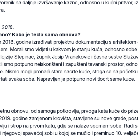
orenik na daljnje izvršavanje kazne, odnosno u kućni pritvor, i
ra.
a 2018.
jano? Kako je tekla sama obnova?
 2018. godine izrađivati projektnu dokumentaciju s arhitektom 
m. Morali smo vidjeti u kakvom je stanju kuća, odnosno sobe
. Alojzije Stepinac, župnik Josip Vraneković i časne sestre Služa
li smo potpuno neiskorišteni i zapušteni tavanski prostor, odn
e. Nismo mogli pronaći stare nacrte kuće, stoga se na početku
ati svaka soba. Napravljen je potpuno novi tlocrt same kuće.
etnu obnovu, od samoga potkrovlja, prvoga kata kuće do prize
2019. godine zamjenom krovišta, stavljene su nove grede, post
ovlju i strop na prvom katu, gdje se nalaze spomen-sobe. Radi s
 njegovoj spavaćoj sobi u kojoj se mučio i preminuo 10. veljač