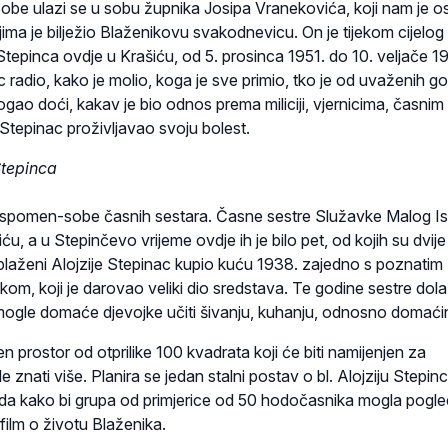
sobe ulazi se u sobu župnika Josipa Vranekovića, koji nam je o
ima je bilježio Blaženikovu svakodnevicu. On je tijekom cijelog
 Stepinca ovdje u Krašiću, od 5. prosinca 1951. do 10. veljače 1
c radio, kako je molio, koga je sve primio, tko je od uvaženih go
gao doći, kakav je bio odnos prema miliciji, vjernicima, časnim
Stepinac proživljavao svoju bolest.
Stepinca
spomen-sobe časnih sestara. Časne sestre Služavke Malog Is
ću, a u Stepinčevo vrijeme ovdje ih je bilo pet, od kojih su dvije 
 blaženi Alojzije Stepinac kupio kuću 1938. zajedno s poznatim
m, koji je darovao veliki dio sredstava. Te godine sestre dol
mogle domaće djevojke učiti šivanju, kuhanju, odnosno domaći
en prostor od otprilike 100 kvadrata koji će biti namijenjen za
 znati više. Planira se jedan stalni postav o bl. Alojziju Stepinc
ida kako bi grupa od primjerice od 50 hodočasnika mogla pogle
film o životu Blaženika.