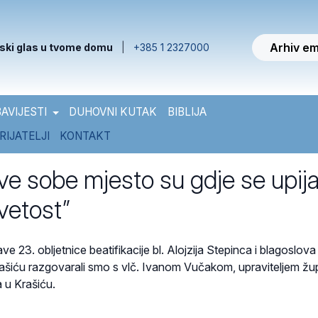
Arhiv em
ski glas u tvome domu
|
+385 1 2327000
AVIJESTI
DUHOVNI KUTAK
BIBLIJA
RIJATELJI
KONTAKT
ve sobe mjesto su gdje se upij
vetost”
e 23. obljetnice beatifikacije bl. Alojzija Stepinca i blagoslova
iću razgovarali smo s vlč. Ivanom Vučakom, upraviteljem žu
 u Krašiću.