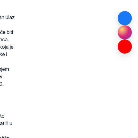
an ulaz
će biti
inca.
koja je
ke i
kojem
rv
0.
sto
 ili u