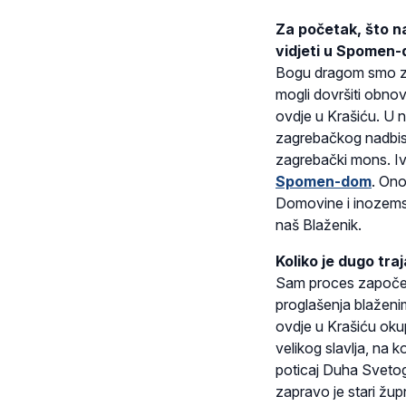
Za početak, što n
vidjeti u Spomen-d
Bogu dragom smo zah
mogli dovršiti obn
ovdje u Krašiću. U n
zagrebačkog nadbisk
zagrebački mons. Iva
Spomen-dom
. Ono
Domovine i inozemst
naš Blaženik.
Koliko je dugo tr
Sam proces započeo j
proglašenja blaženi
ovdje u Krašiću oku
velikog slavlja, na k
poticaj Duha Sveto
zapravo je stari žup