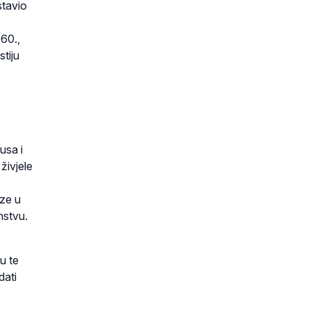
stavio
960.,
stiju
usa i
živjele
aze u
nstvu.
u te
dati