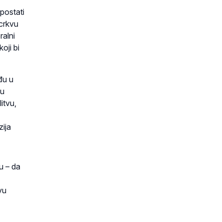
postati
crkvu
ralni
oji bi
đu u
 u
itvu,
zija
u – da
vu