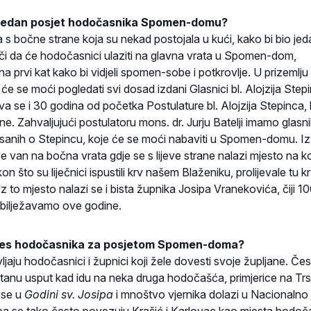
n jedan posjet hodočasnika Spomen-domu?
 s bočne strane koja su nekad postojala u kući, kako bi bio jed
nači da će hodočasnici ulaziti na glavna vrata u Spomen-dom,
a prvi kat kako bi vidjeli spomen-sobe i potkrovlje. U prizemlju 
 će se moći pogledati svi dosad izdani Glasnici bl. Alojzija Step
a se i 30 godina od početka Postulature bl. Alojzija Stepinca, 
e. Zahvaljujući postulatoru mons. dr. Jurju Batelji imamo glasni
sanih o Stepincu, koje će se moći nabaviti u Spomen-domu. Iz
 se van na bočna vrata gdje se s lijeve strane nalazi mjesto na 
n što su liječnici ispustili krv našem Blaženiku, prolijevale tu k
 to mjesto nalazi se i bista župnika Josipa Vranekovića, čiji 10
bilježavamo ove godine.
teres hodočasnika za posjetom Spomen-doma?
aju hodočasnici i župnici koji žele dovesti svoje župljane. Če
anu usput kad idu na neka druga hodočašća, primjerice na Trsat
 se u
Godini sv. Josipa
i mnoštvo vjernika dolazi u Nacionalno