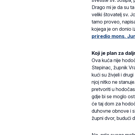
svetište sv. Josipa
Drago mi je da su ta
veliki štovatelj sv.
tamo proveo, napisao 
kojega je on donio i
priredio mons. Jur
Koji je plan za da
Ova kuća nije hodoč
Stepinac, župnik Vr
kući su živjeli i d
njoj nitko ne stanuj
pretvoriti u hodočas
gdje bi se moglo osta
će taj dom za hodoč
duhovne obnove i sl.
župni dvor, budući 