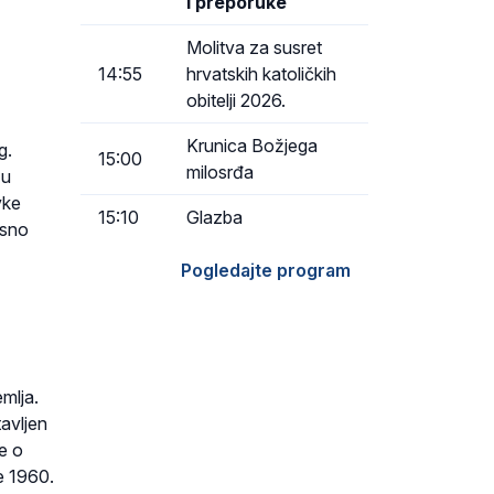
i preporuke
z
Molitva za susret
14:55
hrvatskih katoličkih
obitelji 2026.
Krunica Božjega
g.
15:00
milosrđa
 u
vke
15:10
Glazba
osno
Pogledajte program
mlja.
avljen
e o
e 1960.