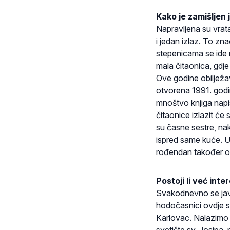
Kako je zamišlje
Napravljena su vrata
i jedan izlaz. To z
stepenicama se ide n
mala čitaonica, gdje
Ove godine obilježav
otvorena 1991. godin
mnoštvo knjiga napi
čitaonice izlazit će
su časne sestre, nako
ispred same kuće. Uz
rođendan također o
Postoji li već in
Svakodnevno se javlj
hodočasnici ovdje st
Karlovac. Nalazimo