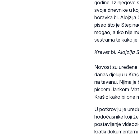
godine. Iz njegove 
svoje dnevnike u koj
boravka bl. Alojzija
pisao što je Stepina
mogao, a tko nije mo
sestrama te kako je 
Krevet bl. Alojzija 
Novost su uređene 
danas djeluju u Kraši
na tavanu. Njima je
piscem Jankom Matko
Krašić kako bi one 
U potkrovlju je uređ
hodočasnike koji žele
postavljanje videoz
kratki dokumentarni 