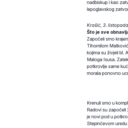
nadbiskup i kao zatv
lepoglavskog zatvo
Krašić, 3. listopad
Što je sve obnavl
Započeli smo krajem
Tihomilom Matkoviće
kojima su živjeli bl
Maloga Isusa. Zatek
potkrovlje same kuć
morala ponovno ucrt
Krenuli smo u kompl
Radovi su započeli 
je novi pod u potkr
Stepinčevom uredu i