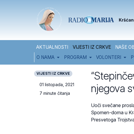
Skip to content
Skip to footer
Kršćan
AKTUALNOSTI
VIJESTI IZ CRKVE
NAŠE OB
O NAMA
PROGRAM
VOLONTERI
P
“Stepinče
VIJESTI IZ CRKVE
njegova s
01 listopada, 2021
7 minute čitanja
Uoči svečane proslav
Spomen-doma u Kraš
Presvetoga Trojstva