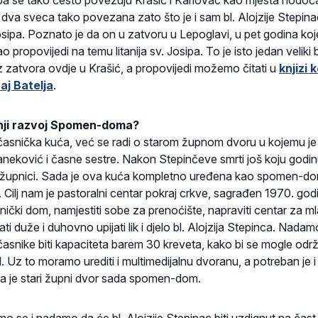
, pa se tako često povezuju Krašić i Karlovac kao mjesta hodoč
 dva sveca tako povezana zato što je i sam bl. Alojzije Stepina
 Josipa. Poznato je da on u zatvoru u Lepoglavi, u pet godina koj
propovijedi na temu litanija sv. Josipa. To je isto jedan veliki 
z zatvora ovdje u Krašić, a propovijedi možemo čitati u
knjizi k
aj Batelja
.
ljnji razvoj Spomen-doma?
asnička kuća, već se radi o starom župnom dvoru u kojemu je 
aneković i časne sestre. Nakon Stepinčeve smrti još koju godin
rugi župnici. Sada je ova kuća kompletno uređena kao spomen-do
e. Cilj nam je pastoralni centar pokraj crkve, sagrađen 1970. god
nički dom, namjestiti sobe za prenoćište, napraviti centar za m
ti duže i duhovno upijati lik i djelo bl. Alojzija Stepinca. Nada
asnike biti kapaciteta barem 30 kreveta, kako bi se mogle održ
 Uz to moramo urediti i multimedijalnu dvoranu, a potreban je i
da je stari župni dvor sada spomen-dom.