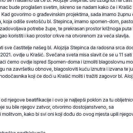
mo se i nadamo da će bl. Alojzije Stepinac biti uzdignut na čast
inac bude proglašen svetim, iskreno se nadam kako će i Krašić 
. Kad govorimo o građevinskim projektima, sada imamo župnu 
, koja odiše svetošću bl. Stepinca, imamo spomen-dom, pasto
 zadovoljava potrebe župe, te prekrasan prostor križnoga puta k
o koristiti i kao prostor crkve na otvorenom za veća slavlja.
i sve častitelje našeg bl. Alojzija Stepinca da radosna srca do
a 2021. ovdje u Krašić. Svečana sveta misa slavit će se u 11 sati
zaći ćemo ovdje ispred Spomen-doma i izmoliti blagoslovnu mol
u na završetku obnove, blagosloviti kuću iznutra i izvana te ju
odočasnika koji će doći u Krašić moliti i tražiti zagovor bl. Aloj
od njegove beatifikacije i ovo je najljepši poklon za tu obljetnic
je su bile njegov zatvor, otvorimo dostojanstveno, sa
 molitvom, kako bi svi oni koji dođu do ovog mjesta upili njego