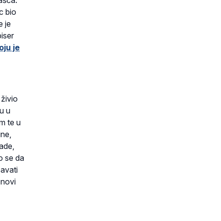
ašća.
c bio
e je
biser
oju je
živio
u u
m te u
ine,
lade,
mo se da
avati
 novi