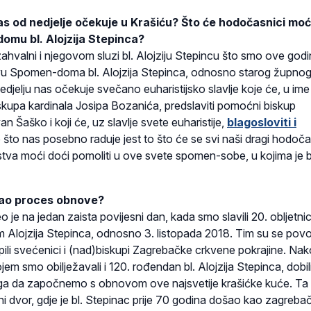
as od nedjelje očekuje u Krašiću? Što će hodočasnici moć
omu bl. Alojzija Stepinca?
valni i njegovom sluzi bl. Alojziju Stepincu što smo ove god
ovu Spomen-doma bl. Alojzija Stepinca, odnosno starog župno
edjelju nas očekuje svečano euharistijsko slavlje koje će, u ime
upa kardinala Josipa Bozanića, predslaviti pomoćni biskup
n Šaško i koji će, uz slavlje svete euharistije,
blagosloviti i
 što nas posebno raduje jest to što će se svi naši dragi hodočas
va moći doći pomoliti u ove svete spomen-sobe, u kojima je 
ajao proces obnove?
e na jedan zaista povijesni dan, kada smo slavili 20. obljetni
m Alojzija Stepinca, odnosno 3. listopada 2018. Tim su se po
pili svećenici i (nad)biskupi Zagrebačke crkvene pokrajine. Na
ojem smo obilježavali i 120. rođendan bl. Alojzija Stepinca, dobi
ga da započnemo s obnovom ove najsvetije krašićke kuće. Ta
ni dvor, gdje je bl. Stepinac prije 70 godina došao kao zagrebač