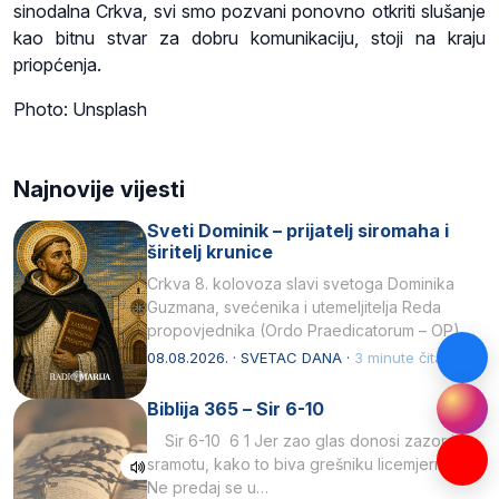
sinodalna Crkva, svi smo pozvani ponovno otkriti slušanje
kao bitnu stvar za dobru komunikaciju, stoji na kraju
priopćenja.
Photo: Unsplash
Najnovije vijesti
Sveti Dominik – prijatelj siromaha i
širitelj krunice
Crkva 8. kolovoza slavi svetoga Dominika
Guzmana, svećenika i utemeljitelja Reda
propovjednika (Ordo Praedicatorum – OP).
Svojim životom, dubokom ljubavlju prema
08.08.2026. · SVETAC DANA ·
3 minute čitanja
Kristu…
Biblija 365 – Sir 6-10
Sir 6-10 6 1 Jer zao glas donosi zazor i
sramotu, kako to biva grešniku licemjernom.2
Ne predaj se u…