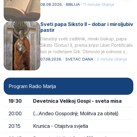
08.08.2026. · BIBLIJA ·
11 minute čitanja
Sveti papa Siksto II – dobar i miroljubiv
pastir
Današnji sveti zaštitnik, rimski biskup, papa
Siksto (Sixtus) II, prema knjizi Liber Pontificalis
bio je rođenjem Grk. Obnovio je odnose s
afričkim…
07.08.2026. · SVETAC DANA ·
2 minute čitanja
Program Radio Marija
19:30
Devetnica Velikoj Gospi - sveta misa
20:00
(...Anđeo Gospodnji; Molitva za obitelj)
20:15
Krunica - Otajstva svjetla