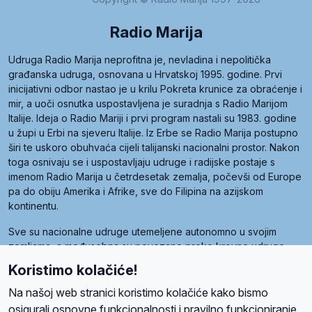
Radio Marija
Udruga Radio Marija neprofitna je, nevladina i nepolitička
građanska udruga, osnovana u Hrvatskoj 1995. godine. Prvi
inicijativni odbor nastao je u krilu Pokreta krunice za obraćenje i
mir, a uoči osnutka uspostavljena je suradnja s Radio Marijom
Italije. Ideja o Radio Mariji i prvi program nastali su 1983. godine
u župi u Erbi na sjeveru Italije. Iz Erbe se Radio Marija postupno
širi te uskoro obuhvaća cijeli talijanski nacionalni prostor. Nakon
toga osnivaju se i uspostavljaju udruge i radijske postaje s
imenom Radio Marija u četrdesetak zemalja, počevši od Europe
pa do obiju Amerika i Afrike, sve do Filipina na azijskom
kontinentu.
Sve su nacionalne udruge utemeljene autonomno u svojim
zemljama, a međusobna su povezane preko krovne udruge
pod nazivom Svjetska obitelj Radio Marije (World Family of
Koristimo kolačiće!
Radio Maria). Svjetsku obitelj utemeljilo je sedam članica, među
kojima je i hrvatska Udruga Radio Marija.
Na našoj web stranici koristimo kolačiće kako bismo
osigurali osnovne funkcionalnosti i pravilno funkcioniranje