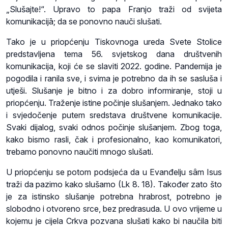
„Slušajte!“. Upravo to papa Franjo traži od svijeta
komunikacijā; da se ponovno nauči slušati.
Tako je u priopćenju Tiskovnoga ureda Svete Stolice
predstavljena tema 56. svjetskog dana društvenih
komunikacija, koji će se slaviti 2022. godine. Pandemija je
pogodila i ranila sve, i svima je potrebno da ih se sasluša i
utješi. Slušanje je bitno i za dobro informiranje, stoji u
priopćenju. Traženje istine počinje slušanjem. Jednako tako
i svjedočenje putem sredstava društvene komunikacije.
Svaki dijalog, svaki odnos počinje slušanjem. Zbog toga,
kako bismo rasli, čak i profesionalno, kao komunikatori,
trebamo ponovno naučiti mnogo slušati.
U priopćenju se potom podsjeća da u Evanđelju sâm Isus
traži da pazimo kako slušamo (Lk 8. 18). Također zato što
je za istinsko slušanje potrebna hrabrost, potrebno je
slobodno i otvoreno srce, bez predrasuda. U ovo vrijeme u
kojemu je cijela Crkva pozvana slušati kako bi naučila biti