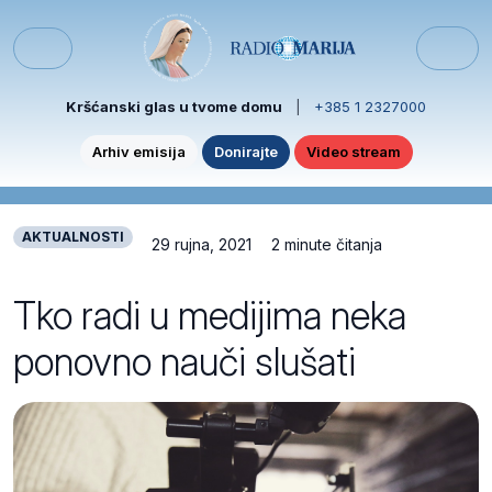
Skip to content
Skip to footer
Menu
Kršćanski glas u tvome domu
|
+385 1 2327000
Arhiv emisija
Donirajte
Video stream
AKTUALNOSTI
29 rujna, 2021
2 minute čitanja
Tko radi u medijima neka
ponovno nauči slušati