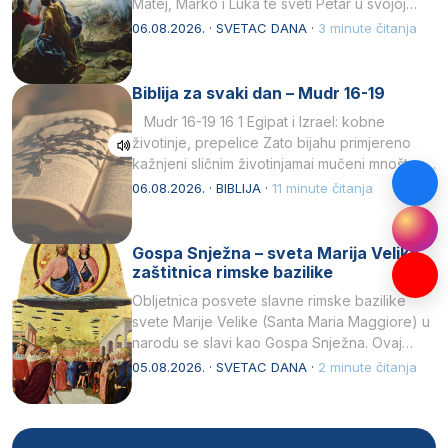
Matej, Marko i Luka te sveti Petar u svojoj
drugoj…
06.08.2026. · SVETAC DANA ·
3 minute čitanja
Biblija za svaki dan – Mudr 16-19
Mudr 16-19 16 1 Egipat i Izrael: kobne
životinje, prepelice Zato bijahu primjereno
kažnjeni sličnim životinjamai mučeni mnoštvom
kukaca.2 A narod…
06.08.2026. · BIBLIJA ·
11 minute čitanja
Gospa Snježna – sveta Marija Velika,
zaštitnica rimske bazilike
Obljetnica posvete slavne rimske bazilike
svete Marije Velike (Santa Maria Maggiore) u
narodu se slavi kao Gospa Snježna. Ovaj
naziv, Sancta Maria…
05.08.2026. · SVETAC DANA ·
2 minute čitanja