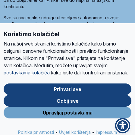
pa do obiju Amerika i Afrike, sve do Filipina na azijskom
kontinentu.
Sve su nacionalne udruge utemeljene autonomno u svojim
zemljama, a međusobna su povezane preko krovne udruge
pod nazivom Svjetska obitelj Radio Marije (World Family of
Koristimo kolačiće!
Radio Maria). Svjetsku obitelj utemeljilo je sedam članica, među
kojima je i hrvatska Udruga Radio Marija.
Na našoj web stranici koristimo kolačiće kako bismo
osigurali osnovne funkcionalnosti i pravilno funkcioniranje
stranice. Klikom na "Prihvati sve" pristajete na korištenje
svih kolačića. Međutim, možete upravljati svojim
O nama
Radio
Program
Volonteri
Prijatelji
Kontakt
Pravila privatnosti
postavkama kolačića
kako biste dali kontrolirani pristanak.
Kolačići
Uvjeti korištenja
Ova stranica je zaštićena Google reCAPTCHA sustavom
Prihvati sve
Odbij sve
App
Google
Store
Play
Upravljaj postavkama
Design and development
SIK
&
C-Tel
•
•
Politika privatnosti
Uvjeti korištenja
Impressum