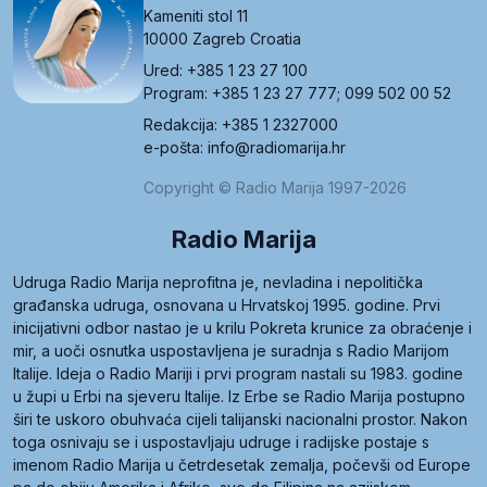
Kameniti stol 11
10000 Zagreb Croatia
Ured: +385 1 23 27 100
Program: +385 1 23 27 777; 099 502 00 52
Redakcija: +385 1 2327000
e-pošta: info@radiomarija.hr
Copyright © Radio Marija 1997-2026
Radio Marija
Udruga Radio Marija neprofitna je, nevladina i nepolitička
građanska udruga, osnovana u Hrvatskoj 1995. godine. Prvi
inicijativni odbor nastao je u krilu Pokreta krunice za obraćenje i
mir, a uoči osnutka uspostavljena je suradnja s Radio Marijom
Italije. Ideja o Radio Mariji i prvi program nastali su 1983. godine
u župi u Erbi na sjeveru Italije. Iz Erbe se Radio Marija postupno
širi te uskoro obuhvaća cijeli talijanski nacionalni prostor. Nakon
toga osnivaju se i uspostavljaju udruge i radijske postaje s
imenom Radio Marija u četrdesetak zemalja, počevši od Europe