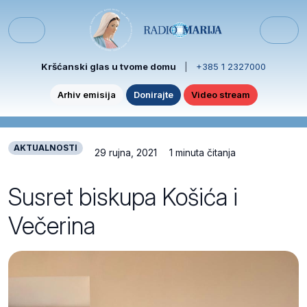
Skip to content
Skip to footer
Menu
Kršćanski glas u tvome domu
|
+385 1 2327000
Arhiv emisija
Donirajte
Video stream
AKTUALNOSTI
29 rujna, 2021
1 minuta čitanja
Susret biskupa Košića i
Večerina