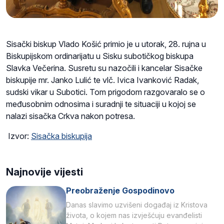
Sisački biskup Vlado Košić primio je u utorak, 28. rujna u
Biskupijskom ordinarijatu u Sisku subotičkog biskupa
Slavka Večerina. Susretu su nazočili i kancelar Sisačke
biskupije mr. Janko Lulić te vlč. Ivica Ivanković Radak,
sudski vikar u Subotici. Tom prigodom razgovaralo se o
međusobnim odnosima i suradnji te situaciji u kojoj se
nalazi sisačka Crkva nakon potresa.
Izvor:
Sisačka biskupija
Najnovije vijesti
Preobraženje Gospodinovo
Danas slavimo uzvišeni događaj iz Kristova
života, o kojem nas izvješćuju evanđelisti