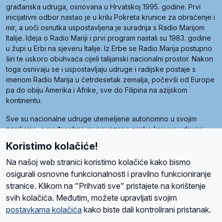
građanska udruga, osnovana u Hrvatskoj 1995. godine. Prvi
inicijativni odbor nastao je u krilu Pokreta krunice za obraćenje i
mir, a uoči osnutka uspostavljena je suradnja s Radio Marijom
Italije. Ideja o Radio Mariji i prvi program nastali su 1983. godine
u župi u Erbi na sjeveru Italije. Iz Erbe se Radio Marija postupno
širi te uskoro obuhvaća cijeli talijanski nacionalni prostor. Nakon
toga osnivaju se i uspostavljaju udruge i radijske postaje s
imenom Radio Marija u četrdesetak zemalja, počevši od Europe
pa do obiju Amerika i Afrike, sve do Filipina na azijskom
kontinentu.
Sve su nacionalne udruge utemeljene autonomno u svojim
zemljama, a međusobna su povezane preko krovne udruge
pod nazivom Svjetska obitelj Radio Marije (World Family of
Koristimo kolačiće!
Radio Maria). Svjetsku obitelj utemeljilo je sedam članica, među
kojima je i hrvatska Udruga Radio Marija.
Na našoj web stranici koristimo kolačiće kako bismo
osigurali osnovne funkcionalnosti i pravilno funkcioniranje
stranice. Klikom na "Prihvati sve" pristajete na korištenje
svih kolačića. Međutim, možete upravljati svojim
O nama
Radio
Program
Volonteri
Prijatelji
Kontakt
Pravila privatnosti
postavkama kolačića
kako biste dali kontrolirani pristanak.
Kolačići
Uvjeti korištenja