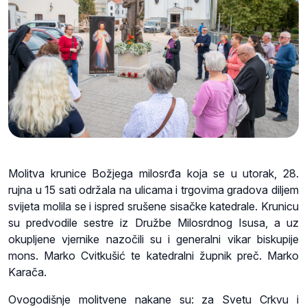
Molitva krunice Božjega milosrđa koja se u utorak, 28.
rujna u 15 sati održala na ulicama i trgovima gradova diljem
svijeta molila se i ispred srušene sisačke katedrale. Krunicu
su predvodile sestre iz Družbe Milosrdnog Isusa, a uz
okupljene vjernike nazočili su i generalni vikar biskupije
mons. Marko Cvitkušić te katedralni župnik preč. Marko
Karača.
Ovogodišnje molitvene nakane su: za Svetu Crkvu i