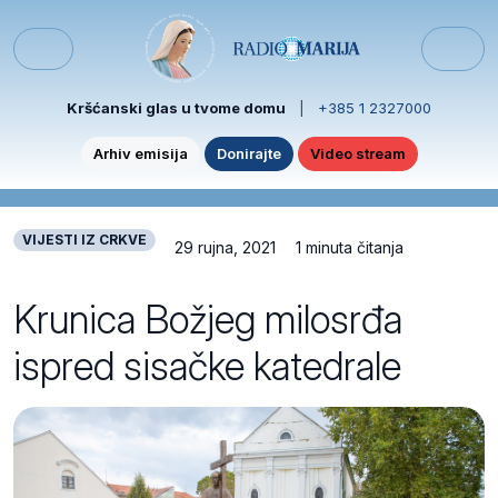
Skip to content
Skip to footer
Menu
Kršćanski glas u tvome domu
|
+385 1 2327000
Arhiv emisija
Donirajte
Video stream
VIJESTI IZ CRKVE
29 rujna, 2021
1 minuta čitanja
Krunica Božjeg milosrđa
ispred sisačke katedrale