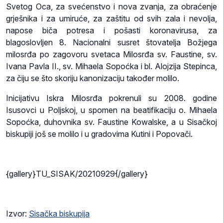
Svetog Oca, za svećenstvo i nova zvanja, za obraćenje
grješnika i za umiruće, za zaštitu od svih zala i nevolja,
napose biča potresa i pošasti koronavirusa, za
blagoslovljen 8. Nacionalni susret štovatelja Božjega
milosrđa po zagovoru svetaca Milosrđa sv. Faustine, sv.
Ivana Pavla II., sv. Mihaela Sopoćka i bl. Alojzija Stepinca,
za čiju se što skoriju kanonizaciju također molilo.
Inicijativu Iskra Milosrđa pokrenuli su 2008. godine
Isusovci u Poljskoj, u spomen na beatifikaciju o. Mihaela
Sopoćka, duhovnika sv. Faustine Kowalske, a u Sisačkoj
biskupiji još se molilo i u gradovima Kutini i Popovači.
{gallery}TU_SISAK/20210929{/gallery}
Izvor:
Sisačka biskupija