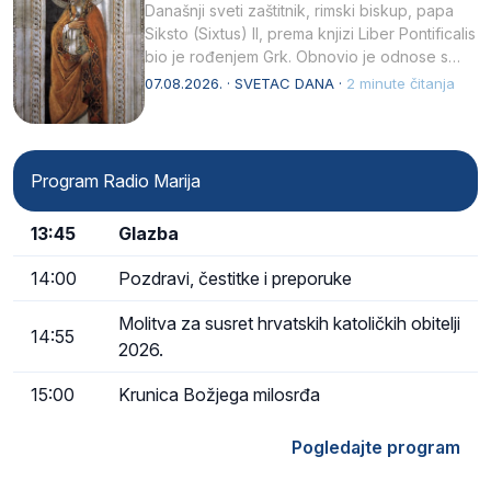
Današnji sveti zaštitnik, rimski biskup, papa
Siksto (Sixtus) II, prema knjizi Liber Pontificalis
bio je rođenjem Grk. Obnovio je odnose s
afričkim…
07.08.2026. · SVETAC DANA ·
2 minute čitanja
Program Radio Marija
13:45
Glazba
14:00
Pozdravi, čestitke i preporuke
Molitva za susret hrvatskih katoličkih obitelji
14:55
2026.
15:00
Krunica Božjega milosrđa
Pogledajte program