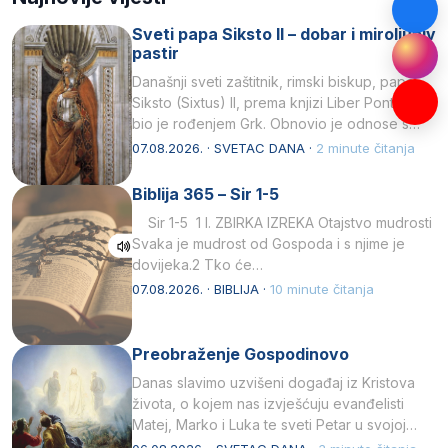
Sveti papa Siksto II – dobar i miroljubiv
pastir
Današnji sveti zaštitnik, rimski biskup, papa
Siksto (Sixtus) II, prema knjizi Liber Pontificalis
bio je rođenjem Grk. Obnovio je odnose s
afričkim…
07.08.2026. · SVETAC DANA ·
2 minute čitanja
Biblija 365 – Sir 1-5
Sir 1-5 1 I. ZBIRKA IZREKA Otajstvo mudrosti
Svaka je mudrost od Gospoda i s njime je
dovijeka.2 Tko će…
07.08.2026. · BIBLIJA ·
10 minute čitanja
Preobraženje Gospodinovo
Danas slavimo uzvišeni događaj iz Kristova
života, o kojem nas izvješćuju evanđelisti
Matej, Marko i Luka te sveti Petar u svojoj
drugoj…