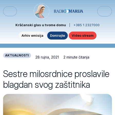
Skip to content
Skip to footer
Menu
Kršćanski glas u tvome domu
|
+385 1 2327000
Arhiv emisija
Donirajte
Video stream
AKTUALNOSTI
28 rujna, 2021
2 minute čitanja
Sestre milosrdnice proslavile
blagdan svog zaštitnika