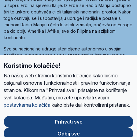
u župi u Erbi na sjeveru Italije. Iz Erbe se Radio Marija postupno
širi te uskoro obuhvaća cijeli talijanski nacionalni prostor. Nakon
toga osnivaju se i uspostavljaju udruge i radijske postaje s
imenom Radio Marija u četrdesetak zemalja, počevši od Europe
pa do obiju Amerika i Afrike, sve do Filipina na azijskom
kontinentu.
Sve su nacionalne udruge utemeljene autonomno u svojim
zemljama, a međusobna su povezane preko krovne udruge
pod nazivom Svjetska obitelj Radio Marije (World Family of
Koristimo kolačiće!
Radio Maria). Svjetsku obitelj utemeljilo je sedam članica, među
kojima je i hrvatska Udruga Radio Marija.
Na našoj web stranici koristimo kolačiće kako bismo
osigurali osnovne funkcionalnosti i pravilno funkcioniranje
stranice. Klikom na "Prihvati sve" pristajete na korištenje
svih kolačića. Međutim, možete upravljati svojim
O nama
Radio
Program
Volonteri
Prijatelji
Kontakt
Pravila privatnosti
postavkama kolačića
kako biste dali kontrolirani pristanak.
Kolačići
Uvjeti korištenja
Ova stranica je zaštićena Google reCAPTCHA sustavom
Prihvati sve
Odbij sve
App
Google