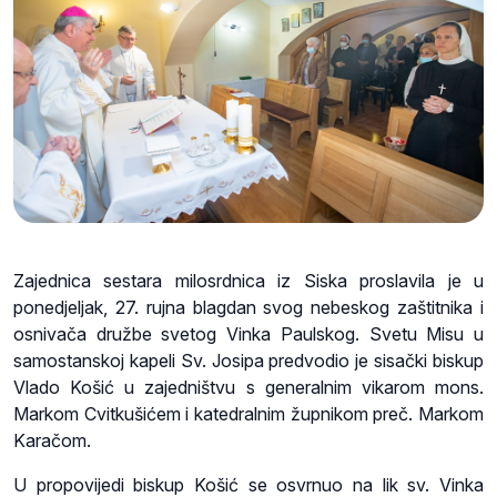
Zajednica sestara milosrdnica iz Siska proslavila je u
ponedjeljak, 27. rujna blagdan svog nebeskog zaštitnika i
osnivača družbe svetog Vinka Paulskog. Svetu Misu u
samostanskoj kapeli Sv. Josipa predvodio je sisački biskup
Vlado Košić u zajedništvu s generalnim vikarom mons.
Markom Cvitkušićem i katedralnim župnikom preč. Markom
Karačom.
U propovijedi biskup Košić se osvrnuo na lik sv. Vinka