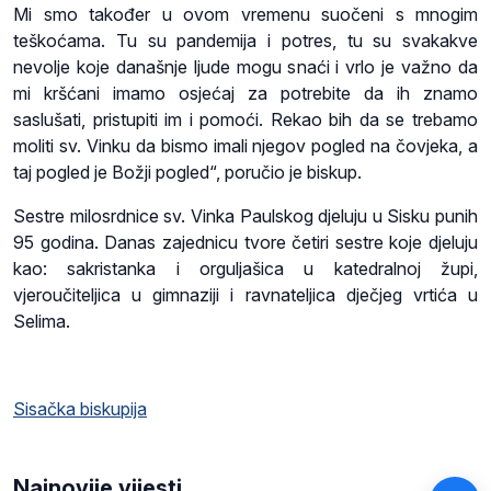
Mi smo također u ovom vremenu suočeni s mnogim
teškoćama. Tu su pandemija i potres, tu su svakakve
nevolje koje današnje ljude mogu snaći i vrlo je važno da
mi kršćani imamo osjećaj za potrebite da ih znamo
saslušati, pristupiti im i pomoći. Rekao bih da se trebamo
moliti sv. Vinku da bismo imali njegov pogled na čovjeka, a
taj pogled je Božji pogled“, poručio je biskup.
Sestre milosrdnice sv. Vinka Paulskog djeluju u Sisku punih
95 godina. Danas zajednicu tvore četiri sestre koje djeluju
kao: sakristanka i orguljašica u katedralnoj župi,
vjeroučiteljica u gimnaziji i ravnateljica dječjeg vrtića u
Selima.
Sisačka biskupija
Najnovije vijesti