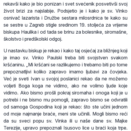
rekavši kako je bio ponizan i svet svećenik posvetivši svoj
život brizi za najslabije. Podsjetio je i kako je sv. Vinko
osnivač lazarista i Družbe sestara milosrdnica te kako su
se sestre u Zagreb stigle sredinom 19. stoljeća za vrijeme
biskupa Haulika i od tada se brinu za bolesnike, siromašne,
školstvo i predškolski odgoj.
U nastavku biskup je rekao i kako taj osjećaj za bližnjeg koji
je imao sv. Vinko Paulski treba biti svojstven svakom
kršćaninu. „Mi kršćani se razlikujemo i trebamo biti po tome
prepoznatljivi koliko zapravo imamo ljubavi za čovjeka.
Već je sveti Ivan u svojoj poslanici rekao da ne možemo
voljeti Boga koga ne vidimo, ako ne volimo ljude koje
vidimo. Ako bismo prošli pokraj siromaha i onoga koji je u
potrebi i ne bismo mu pomogli, zapravo bismo se odvratili
od samoga Gospodina koji je rekao: što ste učini jednom
od moje najmanje braće, meni ste učinili. Mogli bismo reći
da su sveci popu sv. Vinka ili u naše dane sv. Majke
Terezije, upravo prepoznali Isusovo lice u braći koja trpe.