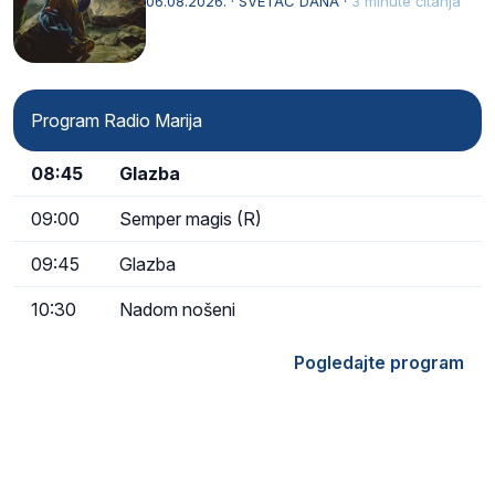
06.08.2026. · SVETAC DANA ·
3 minute čitanja
Program Radio Marija
08:45
Glazba
09:00
Semper magis (R)
09:45
Glazba
10:30
Nadom nošeni
Pogledajte program