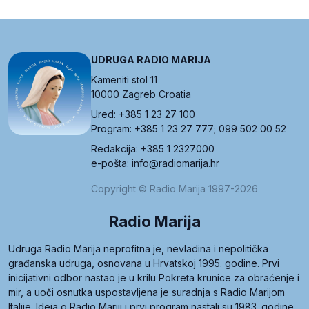
UDRUGA RADIO MARIJA
Kameniti stol 11
10000 Zagreb Croatia
Ured: +385 1 23 27 100
Program: +385 1 23 27 777; 099 502 00 52
Redakcija: +385 1 2327000
e-pošta: info@radiomarija.hr
Copyright © Radio Marija 1997-2026
Radio Marija
Udruga Radio Marija neprofitna je, nevladina i nepolitička
građanska udruga, osnovana u Hrvatskoj 1995. godine. Prvi
inicijativni odbor nastao je u krilu Pokreta krunice za obraćenje i
mir, a uoči osnutka uspostavljena je suradnja s Radio Marijom
Italije. Ideja o Radio Mariji i prvi program nastali su 1983. godine