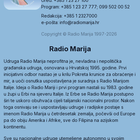
Ured: +385 1 23 27 100
Program: +385 1 23 27 777; 099 502 00 52
Redakcija: +385 1 2327000
e-pošta: info@radiomarija.hr
Copyright © Radio Marija 1997-2026
Radio Marija
Udruga Radio Marija neprofitna je, nevladina i nepolitička
građanska udruga, osnovana u Hrvatskoj 1995. godine. Prvi
inicijativni odbor nastao je u krilu Pokreta krunice za obraćenje i
mir, a uoči osnutka uspostavljena je suradnja s Radio Marijom
Italije. Ideja o Radio Mariji i prvi program nastali su 1983. godine
u župi u Erbi na sjeveru Italije. Iz Erbe se Radio Marija postupno
širi te uskoro obuhvaća cijeli talijanski nacionalni prostor. Nakon
toga osnivaju se i uspostavljaju udruge i radijske postaje s
imenom Radio Marija u četrdesetak zemalja, počevši od Europe
pa do obiju Amerika i Afrike, sve do Filipina na azijskom
kontinentu.
Sve su nacionalne udruge utemeljene autonomno u svojim