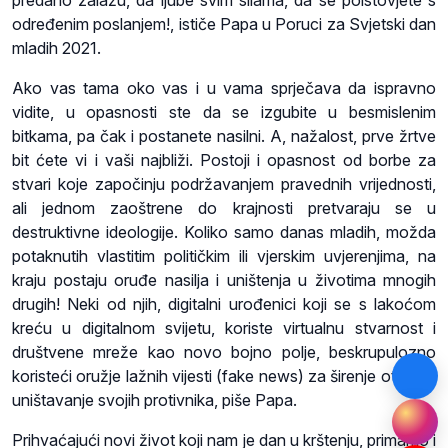
predano zalažu, da ljube svim silama, da se poistovjete s
određenim poslanjem!, ističe Papa u Poruci za Svjetski dan
mladih 2021.
Ako vas tama oko vas i u vama sprječava da ispravno
vidite, u opasnosti ste da se izgubite u besmislenim
bitkama, pa čak i postanete nasilni. A, nažalost, prve žrtve
bit ćete vi i vaši najbliži. Postoji i opasnost od borbe za
stvari koje započinju podržavanjem pravednih vrijednosti,
ali jednom zaoštrene do krajnosti pretvaraju se u
destruktivne ideologije. Koliko samo danas mladih, možda
potaknutih vlastitim političkim ili vjerskim uvjerenjima, na
kraju postaju oruđe nasilja i uništenja u životima mnogih
drugih! Neki od njih, digitalni urođenici koji se s lakoćom
kreću u digitalnom svijetu, koriste virtualnu stvarnost i
društvene mreže kao novo bojno polje, beskrupulozno
koristeći oružje lažnih vijesti (fake news) za širenje otrova i
uništavanje svojih protivnika, piše Papa.
Prihvaćajući novi život koji nam je dan u krštenju, primamo i