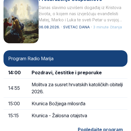
Danas slavimo uzvišeni događaj iz Kristova
života, o kojem nas izvješćuju evanđelisti
Matej, Marko i Luka te sveti Petar u svojoj
drugoj…
06.08.2026. · SVETAC DANA ·
3 minute čitanja
Program Radio Marija
14:00
Pozdravi, čestitke i preporuke
Molitva za susret hrvatskih katoličkih obitelji
14:55
2026.
15:00
Krunica Božjega milosrđa
15:15
Krunica - Žalosna otajstva
Pogledajte program