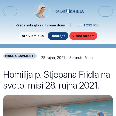
Skip to content
Skip to footer
Menu
Kršćanski glas u tvome domu
|
+385 1 2327000
Arhiv emisija
Donirajte
Video stream
NAŠE OBAVIJESTI
28 rujna, 2021
3 minute čitanja
Homilija p. Stjepana Fridla na
svetoj misi 28. rujna 2021.