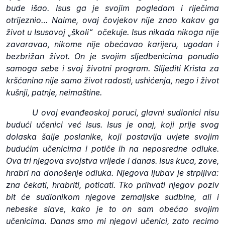
bude išao. Isus ga je svojim pogledom i riječima
otrijeznio… Naime, ovaj čovjekov nije znao kakav ga
život u Isusovoj „školi“ očekuje. Isus nikada nikoga nije
zavaravao, nikome nije obećavao karijeru, ugodan i
bezbrižan život. On je svojim sljedbenicima ponudio
samoga sebe i svoj životni program. Slijediti Krista za
kršćanina nije samo život radosti, ushićenja, nego i život
kušnji, patnje, neimaštine.
U ovoj evanđeoskoj poruci, glavni sudionici nisu
budući učenici već Isus. Isus je onaj, koji prije svog
dolaska šalje poslanike, koji postavlja uvjete svojim
budućim učenicima i potiče ih na neposredne odluke.
Ova tri njegova svojstva vrijede i danas. Isus kuca, zove,
hrabri na donošenje odluka. Njegova ljubav je strpljiva:
zna čekati, hrabriti, poticati. Tko prihvati njegov poziv
bit će sudionikom njegove zemaljske sudbine, ali i
nebeske slave, kako je to on sam obećao svojim
učenicima. Danas smo mi njegovi učenici, zato recimo