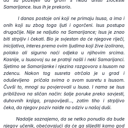
da su poželjeli da grom s neba uništi zločeste
Samarijance. Isus ih je prekorio.
I danas postoje oni koji ne primaju Isusa, a ima i
onih koji su zbog toga ljuti i ogorčeni. Isus postupa
drugačije. Nije se naljutio na Samarijance; Isus je znao
biti strpljiv i čekati. Bio je svjestan da će njegove riječi,
inicijativa, interes prema ovim ljudima koji žive izolirano,
polako ali sigurno naći odjeka u njihovim srcima.
Kasnije, u Isusovoj su se pratnji našli i neki Samarijanci.
Sjetimo se Samarijanke i njezina razgovora s Isusom na
zdencu. Nakon tog susreta otrčala je u grad i
oduševljeno pričala svima o svom susretu s Isusom.
Čuvši to, mnogi su povjerovali u Isusa. I nama se Isus
približava na sličan način: šalje poruke preko savjesti,
duhovnih knjiga, propovijedi…, zatim tiho i strpljivo
čeka, da njegov poziv naiđe na odziv u našoj duši.
Nadalje saznajemo, da se netko ponudio da bude
njegov učenik, obećavajući da će ga slijediti kamo god