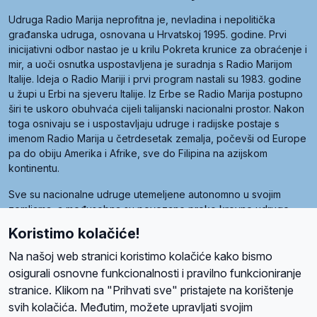
Udruga Radio Marija neprofitna je, nevladina i nepolitička
građanska udruga, osnovana u Hrvatskoj 1995. godine. Prvi
inicijativni odbor nastao je u krilu Pokreta krunice za obraćenje i
mir, a uoči osnutka uspostavljena je suradnja s Radio Marijom
Italije. Ideja o Radio Mariji i prvi program nastali su 1983. godine
u župi u Erbi na sjeveru Italije. Iz Erbe se Radio Marija postupno
širi te uskoro obuhvaća cijeli talijanski nacionalni prostor. Nakon
toga osnivaju se i uspostavljaju udruge i radijske postaje s
imenom Radio Marija u četrdesetak zemalja, počevši od Europe
pa do obiju Amerika i Afrike, sve do Filipina na azijskom
kontinentu.
Sve su nacionalne udruge utemeljene autonomno u svojim
zemljama, a međusobna su povezane preko krovne udruge
pod nazivom Svjetska obitelj Radio Marije (World Family of
Koristimo kolačiće!
Radio Maria). Svjetsku obitelj utemeljilo je sedam članica, među
kojima je i hrvatska Udruga Radio Marija.
Na našoj web stranici koristimo kolačiće kako bismo
osigurali osnovne funkcionalnosti i pravilno funkcioniranje
stranice. Klikom na "Prihvati sve" pristajete na korištenje
svih kolačića. Međutim, možete upravljati svojim