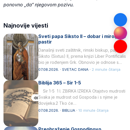
ponovno „da“ njegovom pozivu.
Najnovije vijesti
Sveti papa Siksto II – dobar i miroljubiv
pastir
Današnji sveti zaštitnik, rimski biskup, papa
Siksto (Sixtus) II, prema knjizi Liber Pontificalis
bio je rođenjem Grk. Obnovio je odnose s
afričkim…
07.08.2026. · SVETAC DANA ·
2 minute čitanja
Biblija 365 – Sir 1-5
Sir 1-5 1 I. ZBIRKA IZREKA Otajstvo mudrosti
Svaka je mudrost od Gospoda i s njime je
dovijeka.2 Tko će…
07.08.2026. · BIBLIJA ·
10 minute čitanja
Preobraženje Gospodinovo