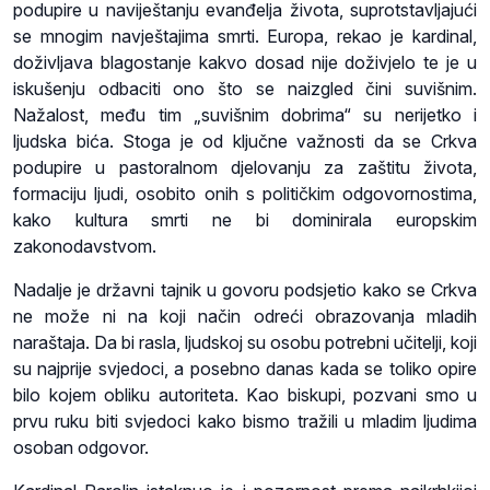
podupire u naviještanju evanđelja života, suprotstavljajući
se mnogim navještajima smrti. Europa, rekao je kardinal,
doživljava blagostanje kakvo dosad nije doživjelo te je u
iskušenju odbaciti ono što se naizgled čini suvišnim.
Nažalost, među tim „suvišnim dobrima“ su nerijetko i
ljudska bića. Stoga je od ključne važnosti da se Crkva
podupire u pastoralnom djelovanju za zaštitu života,
formaciju ljudi, osobito onih s političkim odgovornostima,
kako kultura smrti ne bi dominirala europskim
zakonodavstvom.
Nadalje je državni tajnik u govoru podsjetio kako se Crkva
ne može ni na koji način odreći obrazovanja mladih
naraštaja. Da bi rasla, ljudskoj su osobu potrebni učitelji, koji
su najprije svjedoci, a posebno danas kada se toliko opire
bilo kojem obliku autoriteta. Kao biskupi, pozvani smo u
prvu ruku biti svjedoci kako bismo tražili u mladim ljudima
osoban odgovor.