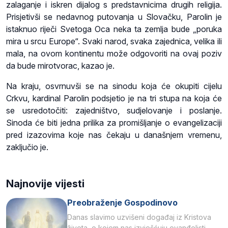
zalaganje i iskren dijalog s predstavnicima drugih religija.
Prisjetivši se nedavnog putovanja u Slovačku, Parolin je
istaknuo riječi Svetoga Oca neka ta zemlja bude „poruka
mira u srcu Europe“. Svaki narod, svaka zajednica, velika ili
mala, na ovom kontinentu može odgovoriti na ovaj poziv
da bude mirotvorac, kazao je.
Na kraju, osvrnuvši se na sinodu koja će okupiti cijelu
Crkvu, kardinal Parolin podsjetio je na tri stupa na koja će
se usredotočiti: zajedništvo, sudjelovanje i poslanje.
Sinoda će biti jedna prilika za promišljanje o evangelizaciji
pred izazovima koje nas čekaju u današnjem vremenu,
zaključio je.
Najnovije vijesti
Preobraženje Gospodinovo
Danas slavimo uzvišeni događaj iz Kristova
života, o kojem nas izvješćuju evanđelisti