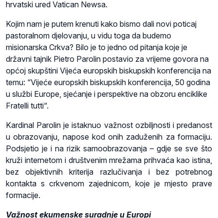
hrvatski ured Vatican Newsa.
Kojim nam je putem krenuti kako bismo dali novi poticaj
pastoralnom djelovanju, u vidu toga da budemo
misionarska Crkva? Bilo je to jedno od pitanja koje je
državni tajnik Pietro Parolin postavio za vrijeme govora na
općoj skupštini Vijeća europskih biskupskih konferencija na
temu: “Vijeće europskih biskupskih konferencija, 50 godina
u službi Europe, sjećanje i perspektive na obzoru enciklike
Fratelli tutti“.
Kardinal Parolin je istaknuo važnost ozbiljnosti i predanost
u obrazovanju, napose kod onih zaduženih za formaciju.
Podsjetio je i na rizik samoobrazovanja – gdje se sve što
kruži internetom i društvenim mrežama prihvaća kao istina,
bez objektivnih kriterija razlučivanja i bez potrebnog
kontakta s crkvenom zajednicom, koje je mjesto prave
formacije.
Važnost ekumenske suradnje u Europi