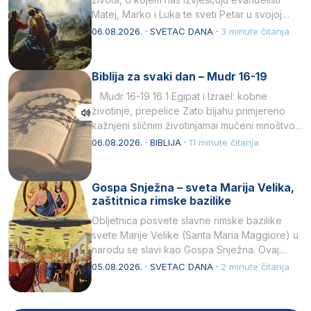
Matej, Marko i Luka te sveti Petar u svojoj
drugoj…
06.08.2026. · SVETAC DANA ·
3 minute čitanja
Biblija za svaki dan – Mudr 16-19
Mudr 16-19 16 1 Egipat i Izrael: kobne
životinje, prepelice Zato bijahu primjereno
kažnjeni sličnim životinjamai mučeni mnoštvom
kukaca.2 A narod…
06.08.2026. · BIBLIJA ·
11 minute čitanja
Gospa Snježna – sveta Marija Velika,
zaštitnica rimske bazilike
Obljetnica posvete slavne rimske bazilike
svete Marije Velike (Santa Maria Maggiore) u
narodu se slavi kao Gospa Snježna. Ovaj
naziv, Sancta Maria…
05.08.2026. · SVETAC DANA ·
2 minute čitanja