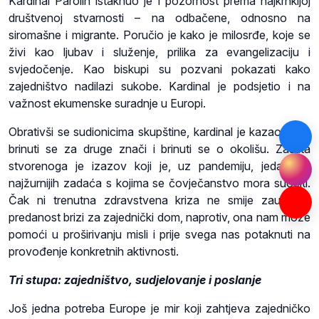
Kardinal Parolin istaknuo je i pozornost prema najkrhkijoj
društvenoj stvarnosti – na odbačene, odnosno na
siromašne i migrante. Poručio je kako je milosrđe, koje se
živi kao ljubav i služenje, prilika za evangelizaciju i
svjedočenje. Kao biskupi su pozvani pokazati kako
zajedništvo nadilazi sukobe. Kardinal je podsjetio i na
važnost ekumenske suradnje u Europi.
Obrativši se sudionicima skupštine, kardinal je kazao kako
brinuti se za druge znači i brinuti se o okolišu. Zaštita
stvorenoga je izazov koji je, uz pandemiju, jedan od
najžurnijih zadaća s kojima se čovječanstvo mora suočiti.
Čak ni trenutna zdravstvena kriza ne smije zaustaviti
predanost brizi za zajednički dom, naprotiv, ona nam može
pomoći u proširivanju misli i prije svega nas potaknuti na
provođenje konkretnih aktivnosti.
Tri stupa: zajedništvo, sudjelovanje i poslanje
Još jedna potreba Europe je mir koji zahtjeva zajedničko