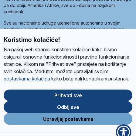
pa do obiju Amerika i Afrike, sve do Filipina na azijskom
kontinentu.
Sve su nacionalne udruge utemeljene autonomno u svojim
zemljama, a međusobna su povezane preko krovne udruge
pod nazivom Svjetska obitelj Radio Marije (World Family of
Koristimo kolačiće!
Radio Maria). Svjetsku obitelj utemeljilo je sedam članica, među
kojima je i hrvatska Udruga Radio Marija.
Na našoj web stranici koristimo kolačiće kako bismo
osigurali osnovne funkcionalnosti i pravilno funkcioniranje
stranice. Klikom na "Prihvati sve" pristajete na korištenje
svih kolačića. Međutim, možete upravljati svojim
O nama
Radio
Program
Volonteri
Prijatelji
Kontakt
Pravila privatnosti
postavkama kolačića
kako biste dali kontrolirani pristanak.
Kolačići
Uvjeti korištenja
Ova stranica je zaštićena Google reCAPTCHA sustavom
Prihvati sve
Odbij sve
App
Google
Store
Play
Upravljaj postavkama
Design and development
SIK
&
C-Tel