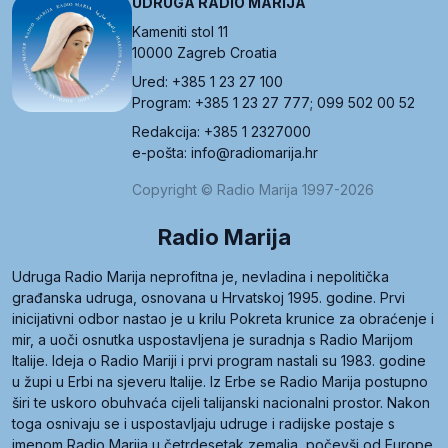
UDRUGA RADIO MARIJA
Kameniti stol 11
10000 Zagreb Croatia
Ured: +385 1 23 27 100
Program: +385 1 23 27 777; 099 502 00 52
Redakcija: +385 1 2327000
e-pošta: info@radiomarija.hr
Copyright © Radio Marija 1997-2026
Radio Marija
Udruga Radio Marija neprofitna je, nevladina i nepolitička
građanska udruga, osnovana u Hrvatskoj 1995. godine. Prvi
inicijativni odbor nastao je u krilu Pokreta krunice za obraćenje i
mir, a uoči osnutka uspostavljena je suradnja s Radio Marijom
Italije. Ideja o Radio Mariji i prvi program nastali su 1983. godine
u župi u Erbi na sjeveru Italije. Iz Erbe se Radio Marija postupno
širi te uskoro obuhvaća cijeli talijanski nacionalni prostor. Nakon
toga osnivaju se i uspostavljaju udruge i radijske postaje s
imenom Radio Marija u četrdesetak zemalja, počevši od Europe