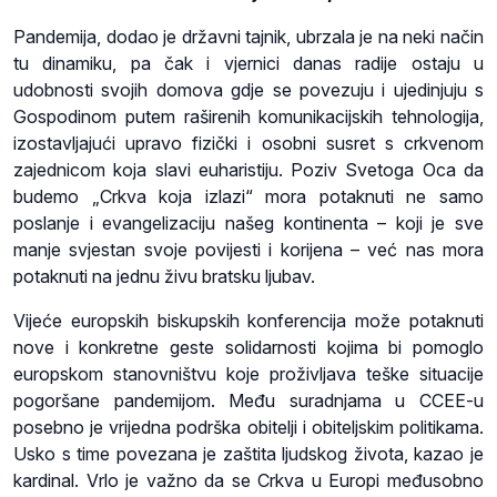
Pandemija, dodao je državni tajnik, ubrzala je na neki način
tu dinamiku, pa čak i vjernici danas radije ostaju u
udobnosti svojih domova gdje se povezuju i ujedinjuju s
Gospodinom putem raširenih komunikacijskih tehnologija,
izostavljajući upravo fizički i osobni susret s crkvenom
zajednicom koja slavi euharistiju. Poziv Svetoga Oca da
budemo „Crkva koja izlazi“ mora potaknuti ne samo
poslanje i evangelizaciju našeg kontinenta – koji je sve
manje svjestan svoje povijesti i korijena – već nas mora
potaknuti na jednu živu bratsku ljubav.
Vijeće europskih biskupskih konferencija može potaknuti
nove i konkretne geste solidarnosti kojima bi pomoglo
europskom stanovništvu koje proživljava teške situacije
pogoršane pandemijom. Među suradnjama u CCEE-u
posebno je vrijedna podrška obitelji i obiteljskim politikama.
Usko s time povezana je zaštita ljudskog života, kazao je
kardinal. Vrlo je važno da se Crkva u Europi međusobno