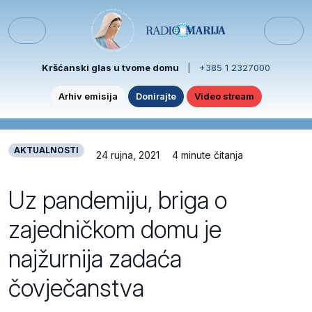
Skip to content
Skip to footer
Menu
Kršćanski glas u tvome domu
|
+385 1 2327000
Arhiv emisija
Donirajte
Video stream
AKTUALNOSTI
24 rujna, 2021
4 minute čitanja
Uz pandemiju, briga o
zajedničkom domu je
najžurnija zadaća
čovječanstva