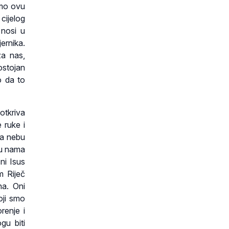
imo ovu
cijelog
 nosi u
ernika.
za nas,
dostojan
o da to
otkriva
 ruke i
na nebu
đu nama
ni Isus
m Riječ
na. Oni
koji smo
renje i
gu biti