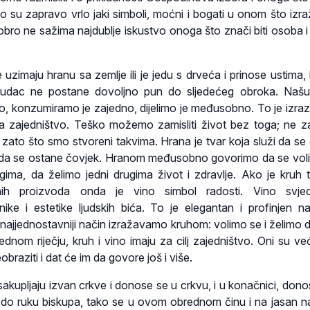
no su zapravo vrlo jaki simboli, moćni i bogati u onom što izra
bro ne sažima najdublje iskustvo onoga što znači biti osoba 
 uzimaju hranu sa zemlje ili je jedu s drveća i prinose ustima, 
dac ne postane dovoljno pun do sljedećeg obroka. Našu
, konzumiramo je zajedno, dijelimo je međusobno. To je izraz 
na zajedništvo. Teško možemo zamisliti život bez toga; ne z
zato što smo stvoreni takvima. Hrana je tvar koja služi da se
uži da se ostane čovjek. Hranom međusobno govorimo da se vol
gima, da želimo jedni drugima život i zdravlje. Ako je kruh t
nih proizvoda onda je vino simbol radosti. Vino svje
ike i estetike ljudskih bića. To je elegantan i profinjen n
ajjednostavniji način izražavamo kruhom: volimo se i želimo d
ednom riječju, kruh i vino imaju za cilj zajedništvo. Oni su ve
reobraziti i dat će im da govore još i više.
sakupljaju izvan crkve i donose se u crkvu, i u konačnici, dono
 do ruku biskupa, tako se u ovom obrednom činu i na jasan n