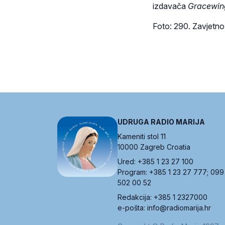
izdavača
Gracewing
Foto: 290. Zavjetn
UDRUGA RADIO MARIJA
Kameniti stol 11
10000 Zagreb Croatia
Ured: +385 1 23 27 100
Program: +385 1 23 27 777; 099
502 00 52
Redakcija: +385 1 2327000
e-pošta: info@radiomarija.hr