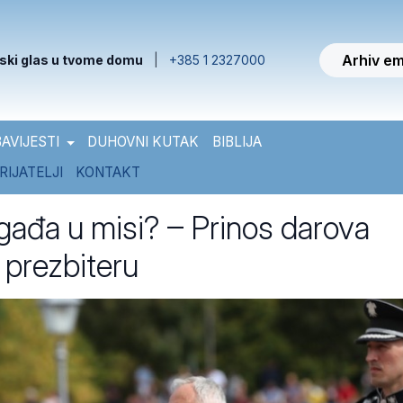
Arhiv em
ski glas u tvome domu
|
+385 1 2327000
AVIJESTI
DUHOVNI KUTAK
BIBLIJA
RIJATELJI
KONTAKT
gađa u misi? – Prinos darova
i prezbiteru