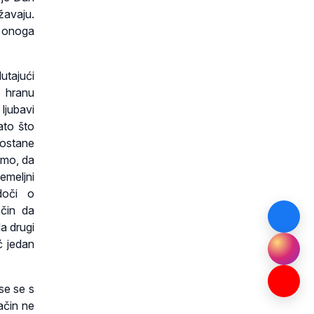
žavaju.
i onoga
lutajući
 hranu
ljubavi
ato što
 ostane
imo, da
emeljni
doči o
ačin da
a drugi
ć jedan
se se s
ačin ne