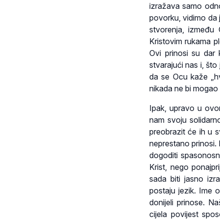
izražava samo odno
povorku, vidimo da j
stvorenja, između C
Kristovim rukama pl
Ovi prinosi su dar
stvarajući nas i, št
da se Ocu kaže „hv
nikada ne bi mogao bi
Ipak, upravo u ovo
nam svoju solidarn
preobrazit će ih u s
neprestano prinosi
dogoditi spasonosni 
Krist, nego ponajpr
sada biti jasno izr
postaju jezik. Ime o
donijeli prinose. N
cijela povijest spo