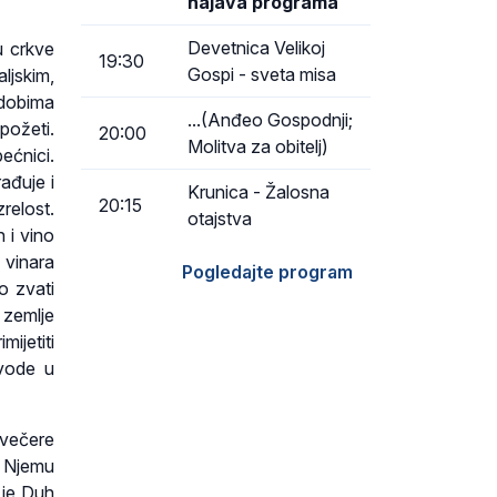
najava programa
Devetnica Velikoj
u crkve
19:30
Gospi - sveta misa
ljskim,
 dobima
...(Anđeo Gospodnji;
 požeti.
20:00
Molitva za obitelj)
ećnici.
ađuje i
Krunica - Žalosna
20:15
relost.
otajstva
 i vino
 vinara
Pogledajte program
o zvati
d zemlje
mijetiti
 vode u
 večere
o Njemu
 je Duh