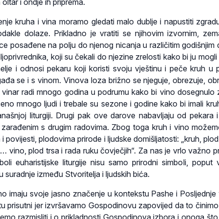
 oltar i ondje ih priprema.
čenje kruha i vina moramo gledati malo dublje i napustiti zgrad
odakle dolaze. Prikladno je vratiti se njihovim izvornim, zema
ice posađene na polju do njenog nicanja u različitim godišnjim
joprivrednika, koji su čekali do njezine zrelosti kako bi ju mogli
lje i odnosi pekaru koji koristi svoju vještinu i peče kruh u p
ađa se i s vinom. Vinova loza brižno se njeguje, obrezuje, obr
t vinar radi mnogo godina u podrumu kako bi vino dosegnulo z
čeno mnogo ljudi i trebale su sezone i godine kako bi imali kruh
anašnjoj liturgiji. Drugi pak ove darove nabavljaju od pekara i
 zarađenim s drugim radovima. Zbog toga kruh i vino možem
 povijesti, plodovima prirode i ljudske domišljatosti: „kruh, plo
… vino, plod trsa i rada ruku čovječjih“. Za nas je vrlo važno pri
boli euharistijske liturgije nisu samo prirodni simboli, poput
 suradnje između Stvoritelja i ljudskih bića.
 vino imaju svoje jasno značenje u kontekstu Pashe i Posljednje
o tu prisutni jer izvršavamo Gospodinovu zapovijed da to činim
mo razmisliti i o prikladnosti Gospodinova izbora i onoga što