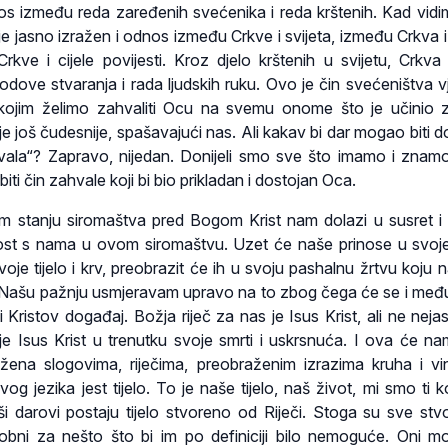
s između reda zaređenih svećenika i reda krštenih. Kad vid
e jasno izražen i odnos između Crkve i svijeta, između Crkva i 
rkve i cijele povijesti. Kroz djelo krštenih u svijetu, Crkva
odove stvaranja i rada ljudskih ruku. Ovo je čin svećeništva vj
 kojim želimo zahvaliti Ocu na svemu onome što je učinio 
o je još čudesnije, spašavajući nas. Ali kakav bi dar mogao biti 
ala“? Zapravo, nijedan. Donijeli smo sve što imamo i znam
ti čin zahvale koji bi bio prikladan i dostojan Oca.
m stanju siromaštva pred Bogom Krist nam dolazi u susret i 
ost s nama u ovom siromaštvu. Uzet će naše prinose u svoje
voje tijelo i krv, preobrazit će ih u svoju pashalnu žrtvu koju 
. Našu pažnju usmjeravam upravo na to zbog čega će se i me
Kristov događaj. Božja riječ za nas je Isus Krist, ali ne nejas
ije Isus Krist u trenutku svoje smrti i uskrsnuća. I ova će na
ažena slogovima, riječima, preobraženim izrazima kruha i vi
vog jezika jest tijelo. To je naše tijelo, naš život, mi smo ti 
aši darovi postaju tijelo stvoreno od Riječi. Stoga su sve stvo
sobni za nešto što bi im po definiciji bilo nemoguće. Oni mo