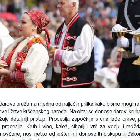
 darova pruža nam jednu od najjačih prilika kako bismo mogli ra
ve i žrtve kršćanskog naroda. Na oltar se donose darovi kruha 
žuje detaljniji pristup. Procesija započinje s dna lađe crkve, p
procesija. Kruh i vino, kalež, ciborij i vrč za vodu, i možd
i novčane, nosi netko od krštenih i donose ih biskupu ili đakon