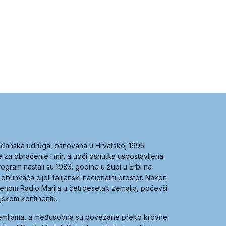
građanska udruga, osnovana u Hrvatskoj 1995.
ce za obraćenje i mir, a uoči osnutka uspostavljena
 program nastali su 1983. godine u župi u Erbi na
 obuhvaća cijeli talijanski nacionalni prostor. Nakon
 imenom Radio Marija u četrdesetak zemalja, počevši
ijskom kontinentu.
zemljama, a međusobna su povezane preko krovne