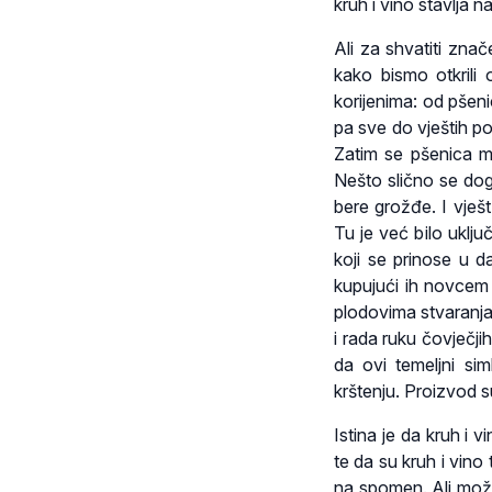
kruh i vino stavlja na
Ali za shvatiti zna
kako bismo otkrili 
korijenima: od pšen
pa sve do vještih pol
Zatim se pšenica me
Nešto slično se dog
bere grožđe. I vješ
Tu je već bilo uklju
koji se prinose u d
kupujući ih novcem
plodovima stvaranja i
i rada ruku čovječjih
da ovi temeljni sim
krštenju. Proizvod su
Istina je da kruh i
te da su kruh i vin
na spomen. Ali može