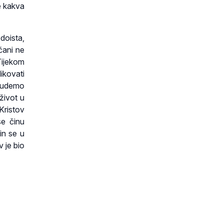
e kakva
doista,
ćani ne
Tijekom
ikovati
 budemo
život u
Kristov
se činu
Čin se u
v je bio