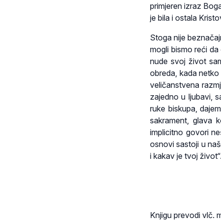
primjeren izraz Boga
je bila i ostala Krist
Stoga nije beznačaj
mogli bismo reći da 
nude svoj život sam
obreda, kada netko o
veličanstvena razmj
zajedno u ljubavi, 
ruke biskupa, dajem
sakrament, glava ko
implicitno govori ne
osnovi sastoji u našo
i kakav je tvoj život“
Knjigu prevodi vlč. 