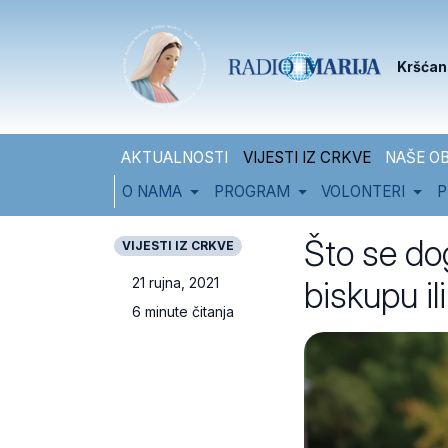
Skip to content
Skip to footer
Kršćan
AKTUALNOSTI
VIJESTI IZ CRKVE
NAŠE OB
O NAMA
PROGRAM
VOLONTERI
P
Što se do
VIJESTI IZ CRKVE
biskupu il
21 rujna, 2021
6 minute čitanja