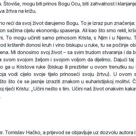
. Štoviše, mogu biti prinos Bogu Ocu, biti zahvalnost i klanjanj
ova žrtva na križu.
no reći da svoj život darujemo Bogu. To je izraz pun značenja: 
on sažima cijelu ekonomiju spasenja. Ali kao što smo rekli, krš
i. To mogu učiniti samo prinosom Krista, s Njim i u Njemu. 
d krštenih donosi kruh i vino biskupu u ruke, tu se počinje obl
ena. Mi donosimo svoj život – sa svim trudom stvaranja i da
sa svom svojom željom i svojom voljom da dijelimo. Dajući taj 
o ga u Kristove ruke (biskup ili prezbiter u ovom trenutku su 
ja vodi cijelo svoje tijelo prinoseći svoju žrtvu). U ovom 
što što će se jasnije izraziti znakom u euharistijskoj molitvi. 
j riječi Kristu: „Učini nešto s tim. Učini naš život onakvim kaka
.
mr. Tomislav Hačko, a prijevod se objavljuje uz dozvolu autora i