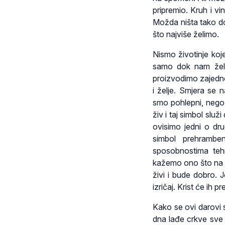
pripremio. Kruh i vi
Možda ništa tako do
što najviše želimo.
Nismo životinje koje
samo dok nam želu
proizvodimo zajedno
i želje. Smjera se 
smo pohlepni, nego 
živ i taj simbol sl
ovisimo jedni o dru
simbol prehrambe
sposobnostima tehn
kažemo ono što na n
živi i bude dobro. J
izričaj. Krist će ih p
Kako se ovi darovi 
dna lađe crkve sve