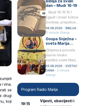
Biblija za svaki
Petar u svojoj
dan – Mudr 16-19
drugoj…
Mudr 16-19 16 1
Egipat i Izrael: kobne
životinje, prepelice
Zato bijahu
06.08.2026. · BIBLIJA ·
primjereno kažnjeni
11 minute čitanja
sličnim životinjamai
Gospa Snježna –
mučeni mnoštvom
sveta Marija
kukaca.2 A narod…
Velika, zaštitnica
Obljetnica posvete
rimske bazilike
slavne rimske
bazilike svete Marije
Velike (Santa Maria
05.08.2026. · SVETAC
Maggiore) u narodu
DANA ·
2 minute
se slavi kao Gospa
čitanja
zumjeti
Snježna. Ovaj naziv,
i vina.
Sancta Maria…
Program Radio Marija
rati se
a drugi
Vijesti, obavijesti i
u, koji
19:15