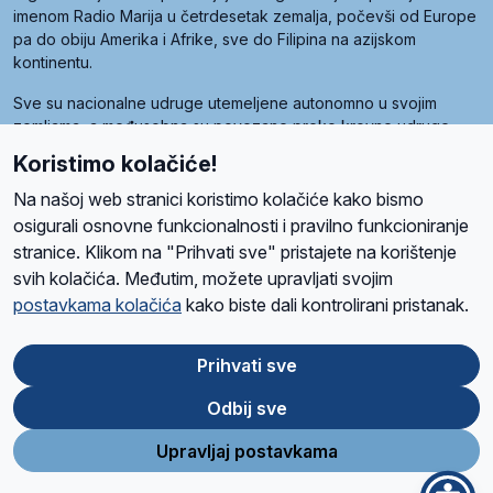
imenom Radio Marija u četrdesetak zemalja, počevši od Europe
pa do obiju Amerika i Afrike, sve do Filipina na azijskom
kontinentu.
Sve su nacionalne udruge utemeljene autonomno u svojim
zemljama, a međusobna su povezane preko krovne udruge
pod nazivom Svjetska obitelj Radio Marije (World Family of
Koristimo kolačiće!
Radio Maria). Svjetsku obitelj utemeljilo je sedam članica, među
kojima je i hrvatska Udruga Radio Marija.
Na našoj web stranici koristimo kolačiće kako bismo
osigurali osnovne funkcionalnosti i pravilno funkcioniranje
stranice. Klikom na "Prihvati sve" pristajete na korištenje
svih kolačića. Međutim, možete upravljati svojim
O nama
Radio
Program
Volonteri
Prijatelji
Kontakt
Pravila privatnosti
postavkama kolačića
kako biste dali kontrolirani pristanak.
Kolačići
Uvjeti korištenja
Ova stranica je zaštićena Google reCAPTCHA sustavom
Prihvati sve
Odbij sve
App
Google
Store
Play
Upravljaj postavkama
Design and development
SIK
&
C-Tel