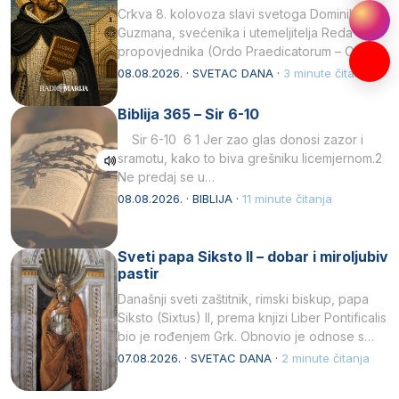
Crkva 8. kolovoza slavi svetoga Dominika
Guzmana, svećenika i utemeljitelja Reda
propovjednika (Ordo Praedicatorum – OP).
Svojim životom, dubokom ljubavlju prema
08.08.2026. · SVETAC DANA ·
3 minute čitanja
Kristu…
Biblija 365 – Sir 6-10
Sir 6-10 6 1 Jer zao glas donosi zazor i
sramotu, kako to biva grešniku licemjernom.2
Ne predaj se u…
08.08.2026. · BIBLIJA ·
11 minute čitanja
Sveti papa Siksto II – dobar i miroljubiv
pastir
Današnji sveti zaštitnik, rimski biskup, papa
Siksto (Sixtus) II, prema knjizi Liber Pontificalis
bio je rođenjem Grk. Obnovio je odnose s
afričkim…
07.08.2026. · SVETAC DANA ·
2 minute čitanja