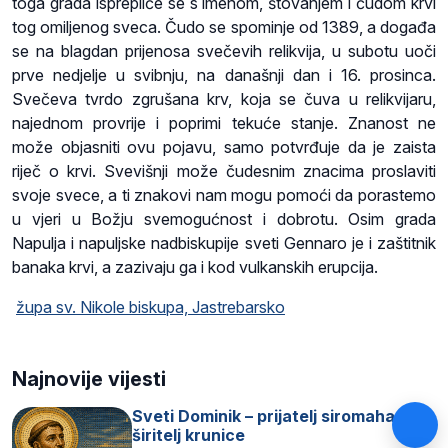
toga grada isprepliće se s imenom, štovanjem i čudom krvi
tog omiljenog sveca. Čudo se spominje od 1389, a događa
se na blagdan prijenosa svečevih relikvija, u subotu uoči
prve nedjelje u svibnju, na današnji dan i 16. prosinca.
Svečeva tvrdo zgrušana krv, koja se čuva u relikvijaru,
najednom provrije i poprimi tekuće stanje. Znanost ne
može objasniti ovu pojavu, samo potvrđuje da je zaista
riječ o krvi. Svevišnji može čudesnim znacima proslaviti
svoje svece, a ti znakovi nam mogu pomoći da porastemo
u vjeri u Božju svemogućnost i dobrotu. Osim grada
Napulja i napuljske nadbiskupije sveti Gennaro je i zaštitnik
banaka krvi, a zazivaju ga i kod vulkanskih erupcija.
župa sv. Nikole biskupa, Jastrebarsko
Najnovije vijesti
Sveti Dominik – prijatelj siromaha i
širitelj krunice