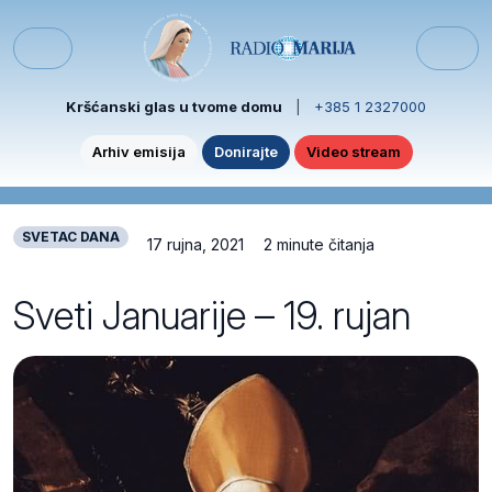
Skip to content
Skip to footer
Menu
Kršćanski glas u tvome domu
|
+385 1 2327000
Arhiv emisija
Donirajte
Video stream
SVETAC DANA
17 rujna, 2021
2 minute čitanja
Sveti Januarije – 19. rujan