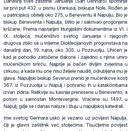
Današnji sveti zaštitnik Januarije (San Gennaro) spominje
se prvi put 432. u pismu Uraniusa, biskupa Nole. Rođen je
u patricijskoj obitelji oko 275, u Beneventu ili Napulju. Bio je
biskup Beneventa i Napulja, štitio je i sakrivao progonjene
kršćane. Prema najstarijim liturgijskim dokumentima iz VI. i
IX. stoljeća, mučeništvo svetog Januarija i njegovih
drugova zbilo se u vrijeme Dioklecijanovih progonstava na
današnji dan, 19. rujna, oko 305. u Pozzuoliju. Uhićen je
kad je pohodio zatočene đakone i zajedno s njima umro
mučeničkom smrću. Najprije je bačen divljim zvijerima u
cirkusu, a kada mu one nisu željele nauditi, odrubljena mu je
glava. Napuljski biskup Severus prenio je mučenikove kosti
367. iz Pozzuolija u Napulj i pohranio ih u katakombama
izvan zidina. Relikvije su kasnije prenesene u Benevento, a
potom u samostan Montevergine. Vraćene su 1497. u
Napulj, gdje se i danas nalaze i štuju u napuljskoj katedrali.
Ime svetog Gennara usko je vezano uz povijest Napulja,
čiji je glavni zaštitnik već stoljećima. Tisućljetna povijest