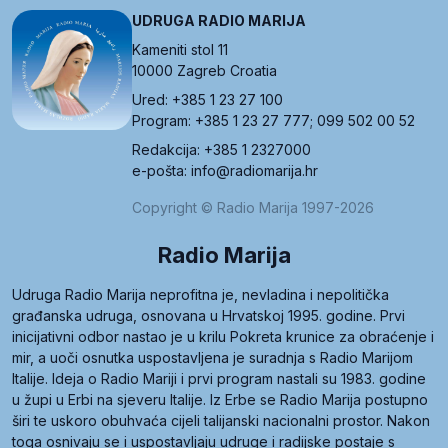
UDRUGA RADIO MARIJA
Kameniti stol 11
10000 Zagreb Croatia
Ured: +385 1 23 27 100
Program: +385 1 23 27 777; 099 502 00 52
Redakcija: +385 1 2327000
e-pošta: info@radiomarija.hr
Copyright © Radio Marija 1997-2026
Radio Marija
Udruga Radio Marija neprofitna je, nevladina i nepolitička
građanska udruga, osnovana u Hrvatskoj 1995. godine. Prvi
inicijativni odbor nastao je u krilu Pokreta krunice za obraćenje i
mir, a uoči osnutka uspostavljena je suradnja s Radio Marijom
Italije. Ideja o Radio Mariji i prvi program nastali su 1983. godine
u župi u Erbi na sjeveru Italije. Iz Erbe se Radio Marija postupno
širi te uskoro obuhvaća cijeli talijanski nacionalni prostor. Nakon
toga osnivaju se i uspostavljaju udruge i radijske postaje s