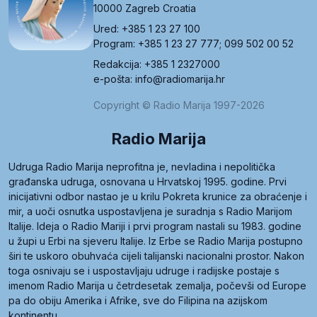
10000 Zagreb Croatia
Ured: +385 1 23 27 100
Program: +385 1 23 27 777; 099 502 00 52
Redakcija: +385 1 2327000
e-pošta: info@radiomarija.hr
Copyright © Radio Marija 1997-2026
Radio Marija
Udruga Radio Marija neprofitna je, nevladina i nepolitička
građanska udruga, osnovana u Hrvatskoj 1995. godine. Prvi
inicijativni odbor nastao je u krilu Pokreta krunice za obraćenje i
mir, a uoči osnutka uspostavljena je suradnja s Radio Marijom
Italije. Ideja o Radio Mariji i prvi program nastali su 1983. godine
u župi u Erbi na sjeveru Italije. Iz Erbe se Radio Marija postupno
širi te uskoro obuhvaća cijeli talijanski nacionalni prostor. Nakon
toga osnivaju se i uspostavljaju udruge i radijske postaje s
imenom Radio Marija u četrdesetak zemalja, počevši od Europe
pa do obiju Amerika i Afrike, sve do Filipina na azijskom
kontinentu.