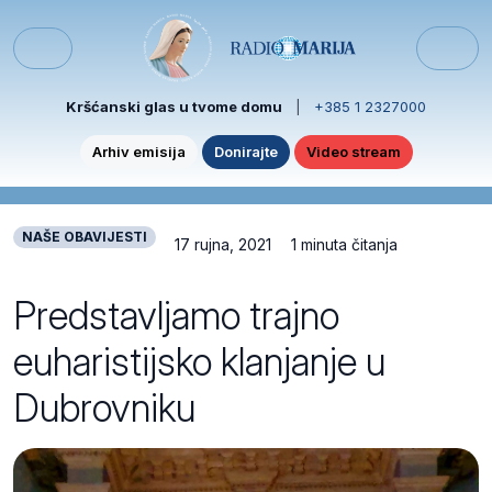
Skip to content
Skip to footer
Menu
Kršćanski glas u tvome domu
|
+385 1 2327000
Arhiv emisija
Donirajte
Video stream
NAŠE OBAVIJESTI
17 rujna, 2021
1 minuta čitanja
Predstavljamo trajno
euharistijsko klanjanje u
Dubrovniku