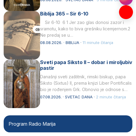
Kristu…
Biblija 365 – Sir 6-10
Sir 6-10 6 1 Jer zao glas donosi zazor i
sramotu, kako to biva grešniku licemjernom.2
Ne predaj se u…
08.08.2026. · BIBLIJA ·
11 minute čitanja
Sveti papa Siksto II – dobar i miroljubiv
pastir
Današnji sveti zaštitnik, rimski biskup, papa
Siksto (Sixtus) II, prema knjizi Liber Pontificalis
bio je rođenjem Grk. Obnovio je odnose s
afričkim…
07.08.2026. · SVETAC DANA ·
2 minute čitanja
Program Radio Marija