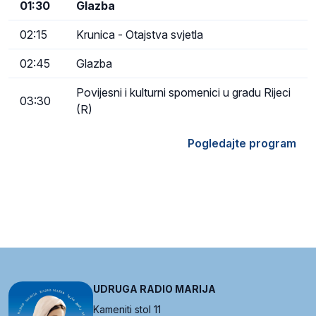
01:30
Glazba
02:15
Krunica - Otajstva svjetla
02:45
Glazba
Povijesni i kulturni spomenici u gradu Rijeci
03:30
(R)
Pogledajte program
UDRUGA RADIO MARIJA
Kameniti stol 11