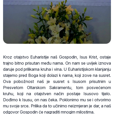
Kroz otajstvo Euharistije naš Gospodin, Isus Krist, ostaje
trajno bitno prisutan među nama. On nam se uvijek iznova
daruje pod prilikama kruha i vina. U Euharistijskom klanjanju
stajemo pred Boga koji dolazi k nama, koji zove na susret.
Ova pobožnost naš je susret s Isusom prisutnim u
Presvetom Oltarskom Sakramentu, tom posvećenom
kruhu, koji na otajstven način postaje Isusovo tijelo.
Dođimo k Isusu, on nas čeka. Poklonimo mu se i otvorimo
mu svoje srce. Prilika da to učinimo neizmjeran je dar, a naš
odgovor Gospodin će nagraditi mnogim milostima.