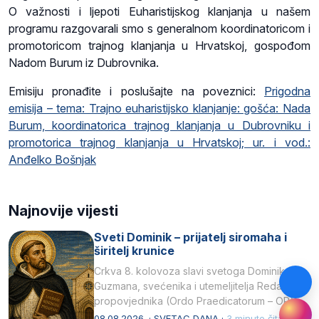
O važnosti i ljepoti Euharistijskog klanjanja u našem
programu razgovarali smo s generalnom koordinatoricom i
promotoricom trajnog klanjanja u Hrvatskoj, gospođom
Nadom Burum iz Dubrovnika.
Emisiju pronađite i poslušajte na poveznici:
Prigodna
emisija – tema: Trajno euharistijsko klanjanje: gošća: Nada
Burum, koordinatorica trajnog klanjanja u Dubrovniku i
promotorica trajnog klanjanja u Hrvatskoj; ur. i vod.:
Anđelko Bošnjak
Najnovije vijesti
Sveti Dominik – prijatelj siromaha i
širitelj krunice
Crkva 8. kolovoza slavi svetoga Dominika
Guzmana, svećenika i utemeljitelja Reda
propovjednika (Ordo Praedicatorum – OP).
Svojim životom, dubokom ljubavlju prema
08.08.2026. · SVETAC DANA ·
3 minute čitanja