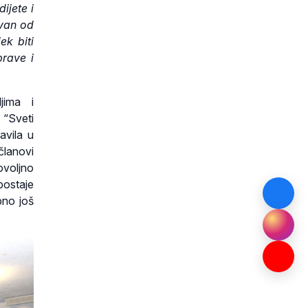
ijete i
van od
ek biti
prave i
jima i
 “Sveti
avila u
članovi
ovoljno
postaje
bno još