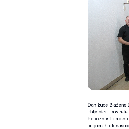
Dan župe Blažene D
obljetnicu posvet
Pobožnost i misno 
brojnim hodočasnic