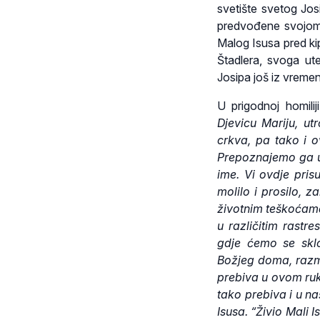
svetište svetog Jos
predvođene svojom
Malog Isusa pred kip
Štadlera, svoga ute
Josipa još iz vreme
U prigodnoj homil
Djevicu Mariju, u
crkva, pa tako i 
Prepoznajemo ga u 
ime. Vi ovdje pris
molilo i prosilo, z
životnim teškoćama
u različitim rast
gdje ćemo se sklo
Božjeg doma, razm
prebiva u ovom ruk
tako prebiva i u n
Isusa. “Živio Mali 