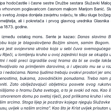
ipa hodočastile i časne sestre Družbe sestara Služavki Malo
 vrhovnom poglavaricom časnom majkom Marijom Banić. Sl
 svetog Josipa donijela zavjetnu svijeću, te sliku sluge božjeg
meljitelja, ali i pokretača i prvog glavnog urednika Glasnika
na 1873. godine.
iji između ostalog mons. Sente je kazao:
Danas slavimo B
trobu koja je blagoslovljena Božjim sinom, samim Bogom.
ova jest svojevrsna utroba koja u sebi čuva svemogućega
Riječi, u lomljenju kruha u ovoj zajednici koja se okuplja 
utni i naši preci izgradiše ovaj hrama da bi se ovdje lak
ahvaljivalo na primljenim darovima, a i utjecalo mu se u raz
 i nedaćama. Nama ljudima trebaju ovakvi prostori jer sm
resenostima, bukama, zavodničkim ponudama. Treba nam p
niti. Zato obilježavajući obljetnicu posvete ovog rukot
išljamo o hramu Duha svetoga, a to je svaki od nas. Kao 
otvorenom domu po svetoj riječi, pod prilikama kruha i vin
ašim srcima. Stoga lijep je pozdrav kojega njeguju Služavk
Isusu, uvijek u našim srcima”. Kao što je Krist uvijek prisutan