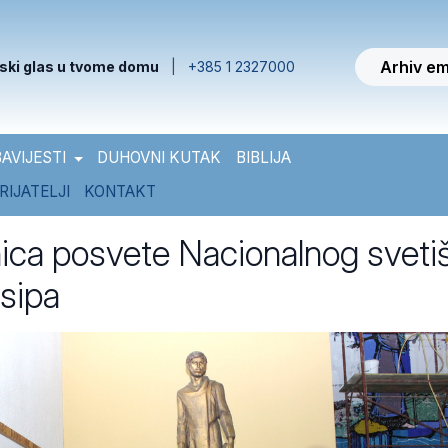
Arhiv em
ski glas u tvome domu
|
+385 1 2327000
AVIJESTI
DUHOVNI KUTAK
BIBLIJA
RIJATELJI
KONTAKT
tnica posvete Nacionalnog sveti
sipa