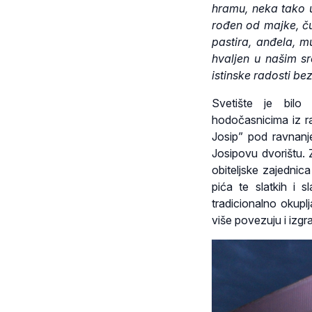
hramu, neka tako uv
rođen od majke, č
pastira, anđela, m
hvaljen u našim sr
istinske radosti be
Svetište je bilo
hodočasnicima iz ra
Josip” pod ravnanj
Josipovu dvorištu. 
obiteljske zajednic
pića te slatkih i s
tradicionalno okupl
više povezuju i izg