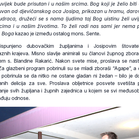
ijek bude prisutan i u našim srcima. Bog koji je želio biti d
uvan od djevičanskog oca Josipa, prikazan u hramu, daro
udraca, družeći se s nama ljudima taj Bog uistinu želi uvij
cima i u našim životima. To želi radi nas sami jer nema 
z Boga
kazao je između ostalog mons. Sente.
 ispunjeno dubovačkim župljanima i Josipovim štovatel
znih krajeva. Misno slavlje animirali su članovi župnog zbora
em s. Blandine Rakarić. Nakon svete mise, proslava se nast
Za glazbeni program pobrinuli su se mladi zboraši “Agape”, a 
a pobrinula se da nitko ne ostane gladan ni žedan – bilo je d
lanih delicija za sve. Proslava obljetnice posvete svetišta 
janje svih župljana i župnih zajednica u kojem se svi međuso
rađuju odnose.