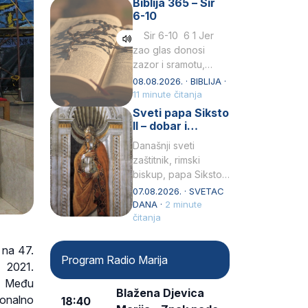
Biblija 365 – Sir
Praedicatorum – OP).
6-10
Svojim životom,
dubokom ljubavlju
Sir 6-10 6 1 Jer
prema Kristu…
zao glas donosi
zazor i sramotu,
kako to biva
08.08.2026. · BIBLIJA ·
grešniku
11 minute čitanja
licemjernom.2 Ne
Sveti papa Siksto
predaj se u…
II – dobar i
miroljubiv pastir
Današnji sveti
zaštitnik, rimski
biskup, papa Siksto
(Sixtus) II, prema
07.08.2026. · SVETAC
knjizi Liber
DANA ·
2 minute
Pontificalis bio je
čitanja
rođenjem Grk.
Obnovio je odnose s
 na 47.
Program Radio Marija
afričkim…
a 2021.
r. Među
Blažena Djevica
ionalno
18:40