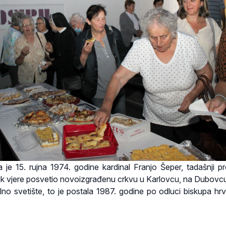
e 15. rujna 1974. godine kardinal Franjo Šeper, tadašnji pr
uk vjere posvetio novoizgrađenu crkvu u Karlovcu, na Dubovc
nalno svetište, to je postala 1987. godine po odluci biskupa hr