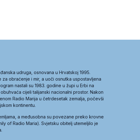
građanska udruga, osnovana u Hrvatskoj 1995.
ce za obraćenje i mir, a uoči osnutka uspostavljena
 program nastali su 1983. godine u župi u Erbi na
 obuhvaća cijeli talijanski nacionalni prostor. Nakon
 imenom Radio Marija u četrdesetak zemalja, počevši
ijskom kontinentu.
zemljama, a međusobna su povezane preko krovne
y of Radio Maria). Svjetsku obitelj utemeljilo je
a.