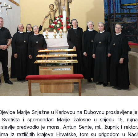
jevice Marije Snježne u Karlovcu na Dubovcu proslavljene je
e Svetišta i spomendan Marije žalosne u srijedu 15. rujn
slavlje predvodio je mons. Antun Sente, ml., župnik i rekto
ima iz različitih krajeve Hrvatske, tom su prigodom u Nac