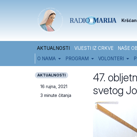
Skip to content
Skip to footer
Kršćan
AKTUALNOSTI
VIJESTI IZ CRKVE
NAŠE OB
O NAMA
PROGRAM
VOLONTERI
P
47. oblje
AKTUALNOSTI
svetog Jo
16 rujna, 2021
3 minute čitanja