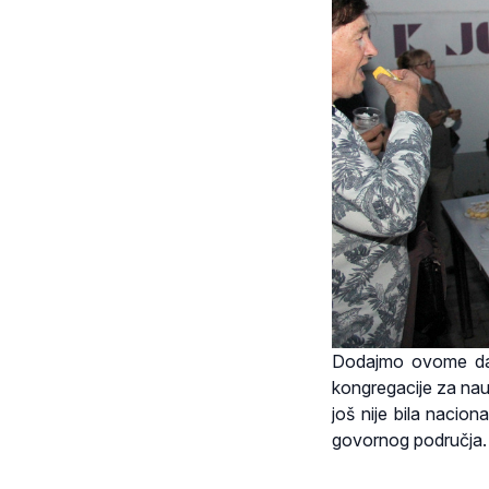
Dodajmo ovome da j
kongregacije za na
još nije bila nacio
govornog područja.