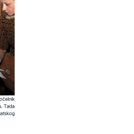
očelnik
u. Tada
vatskog