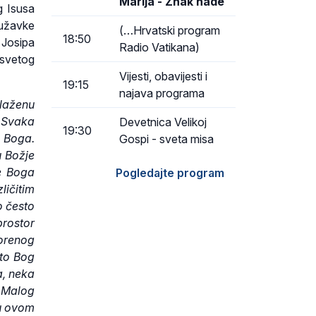
Marija - Znak nade
g Isusa
užavke
(…Hrvatski program
18:50
 Josipa
Radio Vatikana)
 svetog
Vijesti, obavijesti i
19:15
najava programa
laženu
 Svaka
Devetnica Velikoj
19:30
 Boga.
Gospi - sveta misa
u Božje
še Boga
Pogledajte program
ličitim
o često
rostor
vorenog
što Bog
a, neka
e Malog
 u ovom