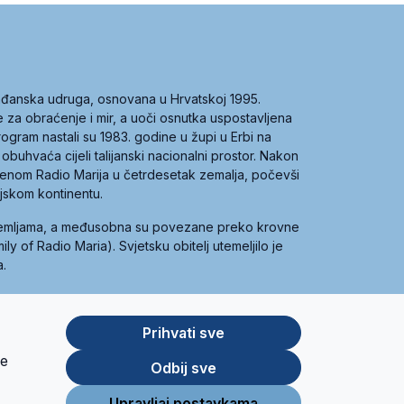
građanska udruga, osnovana u Hrvatskoj 1995.
ce za obraćenje i mir, a uoči osnutka uspostavljena
 program nastali su 1983. godine u župi u Erbi na
 obuhvaća cijeli talijanski nacionalni prostor. Nakon
 imenom Radio Marija u četrdesetak zemalja, počevši
ijskom kontinentu.
zemljama, a međusobna su povezane preko krovne
y of Radio Maria). Svjetsku obitelj utemeljilo je
a.
Prihvati sve
je
App
Google
Odbij sve
Store
Play
Upravljaj postavkama