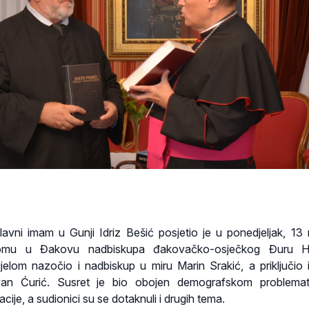
ni imam u Gunji Idriz Bešić posjetio je u ponedjeljak, 13 
omu u Đakovu nadbiskupa đakovačko-osječkog Đuru Hr
jelom nazočio i nadbiskup u miru Marin Srakić, a priključio 
an Ćurić. Susret je bio obojen demografskom problemat
je, a sudionici su se dotaknuli i drugih tema.