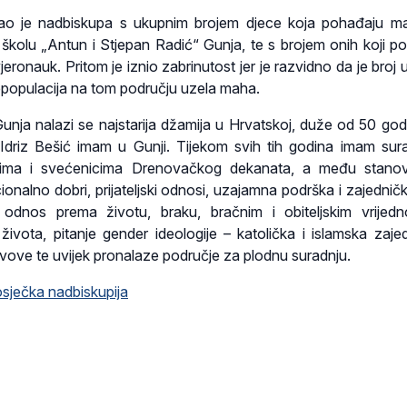
o je nadbiskupa s ukupnim brojem djece koja pohađaju ma
kolu „Antun i Stjepan Radić“ Gunja, te s brojem onih koji p
i vjeronauk. Pritom je iznio zabrinutost jer je razvidno da je broj
depopulacija na tom području uzela maha.
nja nalazi se najstarija džamija u Hrvatskoj, duže od 50 god
 Idriz Bešić imam u Gunji. Tijekom svih tih godina imam sur
ima i svećenicima Drenovačkog dekanata, a među stanov
ionalno dobri, prijateljski odnosi, uzajamna podrška i zajedničk
odnos prema životu, braku, bračnim i obiteljskim vrijedn
života, pitanje gender ideologije – katolička i islamska zaje
avove te uvijek pronalaze područje za plodnu suradnju.
ječka nadbiskupija