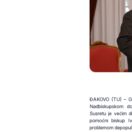
ĐAKOVO (TU) – Glav
Nadbiskupskom d
Susretu je većim di
pomoćni biskup Iv
problemom depopulaci