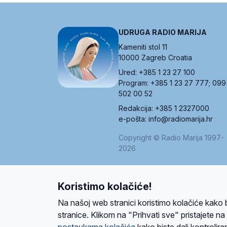
UDRUGA RADIO MARIJA
Kameniti stol 11
10000 Zagreb Croatia
Ured: +385 1 23 27 100
Program: +385 1 23 27 777; 099
502 00 52
Redakcija: +385 1 2327000
e-pošta: info@radiomarija.hr
Copyright © Radio Marija 1997-
2026
Koristimo kolačiće!
O nama
Radio
Program
Volonteri
Prijatelji
Kontakt
Pravi
Na našoj web stranici koristimo kolačiće kako 
Ova stranica je zaštićena Google reCAPTCH
stranice. Klikom na "Prihvati sve" pristajete n
postavkama kolačića
kako biste dali kontroliran