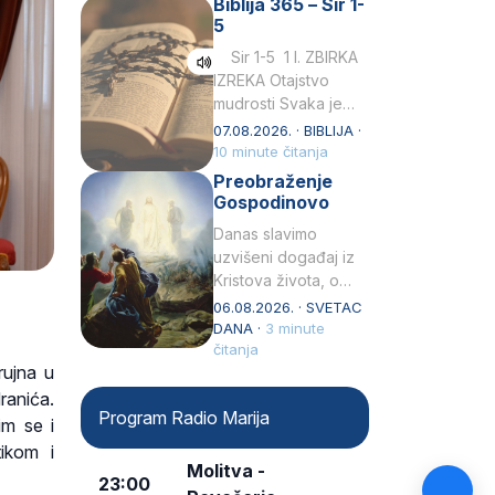
Biblija 365 – Sir 1-
rođenjem Grk.
5
Obnovio je odnose s
afričkim…
Sir 1-5 1 I. ZBIRKA
IZREKA Otajstvo
mudrosti Svaka je
mudrost od Gospoda
07.08.2026. · BIBLIJA ·
i s njime je dovijeka.2
10 minute čitanja
Tko će…
Preobraženje
Gospodinovo
Danas slavimo
uzvišeni događaj iz
Kristova života, o
kojem nas izvješćuju
06.08.2026. · SVETAC
evanđelisti Matej,
DANA ·
3 minute
Marko i Luka te sveti
čitanja
rujna u
Petar u svojoj
drugoj…
anića.
Program Radio Marija
im se i
ikom i
Molitva -
23:00