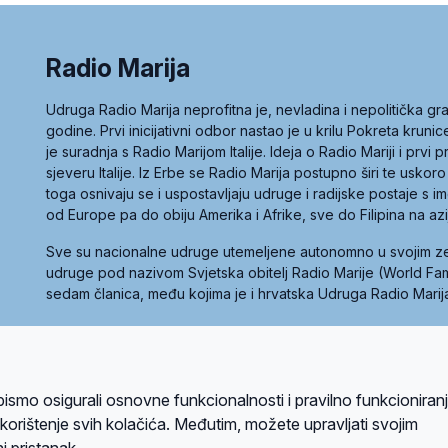
Radio Marija
Udruga Radio Marija neprofitna je, nevladina i nepolitička 
godine. Prvi inicijativni odbor nastao je u krilu Pokreta kruni
je suradnja s Radio Marijom Italije. Ideja o Radio Mariji i prvi
sjeveru Italije. Iz Erbe se Radio Marija postupno širi te uskoro
toga osnivaju se i uspostavljaju udruge i radijske postaje s
od Europe pa do obiju Amerika i Afrike, sve do Filipina na az
Sve su nacionalne udruge utemeljene autonomno u svojim 
udruge pod nazivom Svjetska obitelj Radio Marije (World Famil
sedam članica, među kojima je i hrvatska Udruga Radio Marij
la privatnosti
Kolačići
Uvjeti korištenja
bismo osigurali osnovne funkcionalnosti i pravilno funkcioniran
A sustavom
a korištenje svih kolačića. Međutim, možete upravljati svojim
i pristanak.