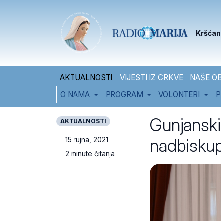
Skip to content
Skip to footer
Kršćan
AKTUALNOSTI
VIJESTI IZ CRKVE
NAŠE OB
O NAMA
PROGRAM
VOLONTERI
P
Gunjanski
AKTUALNOSTI
nadbiskup
15 rujna, 2021
2 minute čitanja