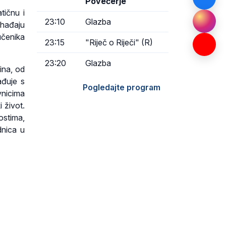
Povečerje
tičnu i
23:10
Glazba
ohađaju
 učenika
23:15
"Riječ o Riječi" (R)
23:20
Glazba
ina, od
ađuje s
Pogledajte program
nicima
i život.
ostima,
dnica u