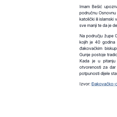
Imam Bešić upozna
područnu Osnovnu š
katolički ili islamsk
sve manji te da je 
Na području župe Gu
kojih je 40 godina
đakovačkim biskup
Gunje postoje tradic
Kada je u pitanju 
otvorenosti za dar 
potpunosti dijele st
Izvor:
Đakovačko-os