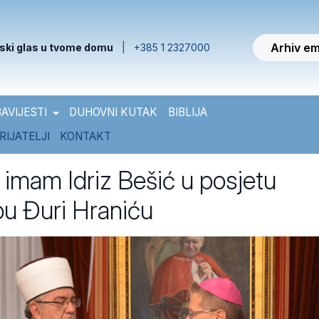
Arhiv em
ski glas u tvome domu
|
+385 1 2327000
AVIJESTI
DUHOVNI KUTAK
BIBLIJA
RIJATELJI
KONTAKT
 imam Idriz Bešić u posjetu
u Đuri Hraniću