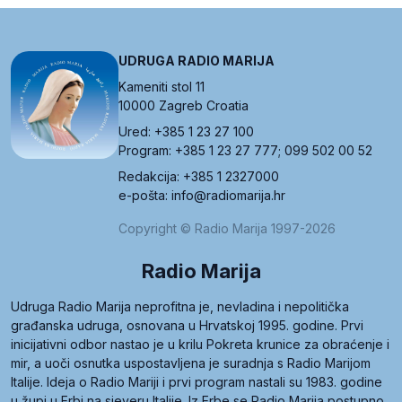
UDRUGA RADIO MARIJA
Kameniti stol 11
10000 Zagreb Croatia
Ured: +385 1 23 27 100
Program: +385 1 23 27 777; 099 502 00 52
Redakcija: +385 1 2327000
e-pošta: info@radiomarija.hr
Copyright © Radio Marija 1997-2026
Radio Marija
Udruga Radio Marija neprofitna je, nevladina i nepolitička
građanska udruga, osnovana u Hrvatskoj 1995. godine. Prvi
inicijativni odbor nastao je u krilu Pokreta krunice za obraćenje i
mir, a uoči osnutka uspostavljena je suradnja s Radio Marijom
Italije. Ideja o Radio Mariji i prvi program nastali su 1983. godine
u župi u Erbi na sjeveru Italije. Iz Erbe se Radio Marija postupno