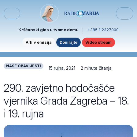
Skip to content
Skip to footer
Menu
Kršćanski glas u tvome domu
|
+385 1 2327000
Arhiv emisija
Donirajte
Video stream
NAŠE OBAVIJESTI
15 rujna, 2021
2 minute čitanja
290. zavjetno hodočašće
vjernika Grada Zagreba – 18.
i 19. rujna