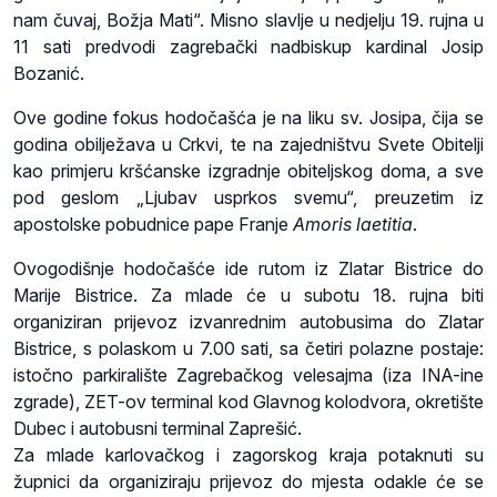
nam čuvaj, Božja Mati“. Misno slavlje u nedjelju 19. rujna u
11 sati predvodi zagrebački nadbiskup kardinal Josip
Bozanić.
Ove godine fokus hodočašća je na liku sv. Josipa, čija se
godina obilježava u Crkvi, te na zajedništvu Svete Obitelji
kao primjeru kršćanske izgradnje obiteljskog doma, a sve
pod geslom „Ljubav usprkos svemu“, preuzetim iz
apostolske pobudnice pape Franje
Amoris laetitia
.
Ovogodišnje hodočašće ide rutom iz Zlatar Bistrice do
Marije Bistrice. Za mlade će u subotu 18. rujna biti
organiziran prijevoz izvanrednim autobusima do Zlatar
Bistrice, s polaskom u 7.00 sati, sa četiri polazne postaje:
istočno parkiralište Zagrebačkog velesajma (iza INA-ine
zgrade), ZET-ov terminal kod Glavnog kolodvora, okretište
Dubec i autobusni terminal Zaprešić.
Za mlade karlovačkog i zagorskog kraja potaknuti su
župnici da organiziraju prijevoz do mjesta odakle će se