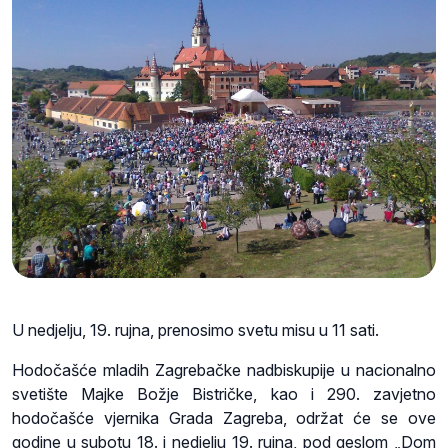
U nedjelju, 19. rujna, prenosimo svetu misu u 11 sati.
Hodočašće mladih Zagrebačke nadbiskupije u nacionalno
svetište Majke Božje Bistričke, kao i 290. zavjetno
hodočašće vjernika Grada Zagreba, održat će se ove
godine u subotu 18. i nedjelju 19. rujna, pod geslom „Dom