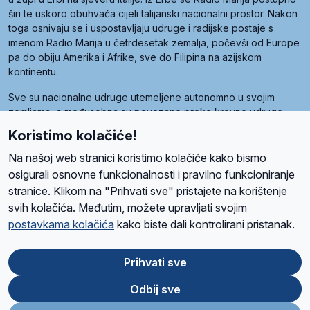
širi te uskoro obuhvaća cijeli talijanski nacionalni prostor. Nakon
toga osnivaju se i uspostavljaju udruge i radijske postaje s
imenom Radio Marija u četrdesetak zemalja, počevši od Europe
pa do obiju Amerika i Afrike, sve do Filipina na azijskom
kontinentu.
Sve su nacionalne udruge utemeljene autonomno u svojim
zemljama, a međusobna su povezane preko krovne udruge
pod nazivom Svjetska obitelj Radio Marije (World Family of
Koristimo kolačiće!
Radio Maria). Svjetsku obitelj utemeljilo je sedam članica, među
kojima je i hrvatska Udruga Radio Marija.
Na našoj web stranici koristimo kolačiće kako bismo
osigurali osnovne funkcionalnosti i pravilno funkcioniranje
stranice. Klikom na "Prihvati sve" pristajete na korištenje
svih kolačića. Međutim, možete upravljati svojim
O nama
Radio
Program
Volonteri
Prijatelji
Kontakt
Pravila privatnosti
postavkama kolačića
kako biste dali kontrolirani pristanak.
Kolačići
Uvjeti korištenja
Ova stranica je zaštićena Google reCAPTCHA sustavom
Prihvati sve
Odbij sve
App
Google
Store
Play