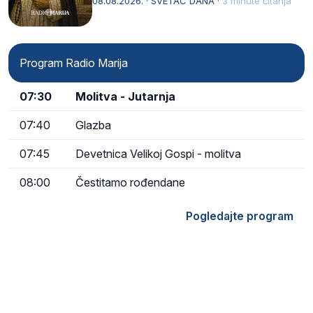
08.08.2026. · SVETAC DANA ·
3 minute čitanja
Kristu…
Program Radio Marija
07:30
Molitva - Jutarnja
07:40
Glazba
07:45
Devetnica Velikoj Gospi - molitva
08:00
Čestitamo rođendane
Pogledajte program