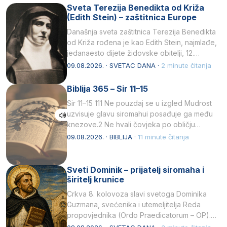
Sveta Terezija Benedikta od Križa
(Edith Stein) – zaštitnica Europe
Današnja sveta zaštitnica Terezija Benedikta
od Križa rođena je kao Edith Stein, najmlađe,
jedanaesto dijete židovske obitelji, 12.
listopada 1891, u Wrocławu…
09.08.2026. · SVETAC DANA ·
2 minute čitanja
Biblija 365 – Sir 11–15
Sir 11–15 111 Ne pouzdaj se u izgled Mudrost
uzvisuje glavu siromahui posađuje ga među
knezove.2 Ne hvali čovjeka po obličju
njegovui…
09.08.2026. · BIBLIJA ·
11 minute čitanja
Sveti Dominik – prijatelj siromaha i
širitelj krunice
Crkva 8. kolovoza slavi svetoga Dominika
Guzmana, svećenika i utemeljitelja Reda
propovjednika (Ordo Praedicatorum – OP).
Svojim životom, dubokom ljubavlju prema