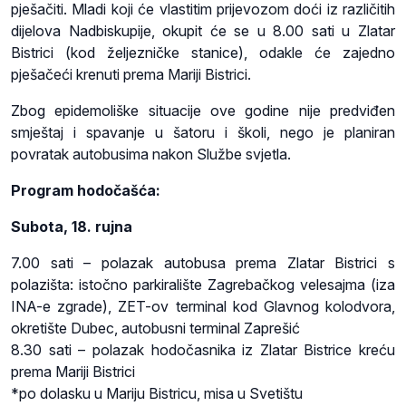
pješačiti. Mladi koji će vlastitim prijevozom doći iz različitih
dijelova Nadbiskupije, okupit će se u 8.00 sati u Zlatar
Bistrici (kod željezničke stanice), odakle će zajedno
pješačeći krenuti prema Mariji Bistrici.
Zbog epidemoliške situacije ove godine nije predviđen
smještaj i spavanje u šatoru i školi, nego je planiran
povratak autobusima nakon Službe svjetla.
Program hodočašća:
Subota, 18. rujna
7.00 sati – polazak autobusa prema Zlatar Bistrici s
polazišta: istočno parkiralište Zagrebačkog velesajma (iza
INA-e zgrade), ZET-ov terminal kod Glavnog kolodvora,
okretište Dubec, autobusni terminal Zaprešić
8.30 sati – polazak hodočasnika iz Zlatar Bistrice kreću
prema Mariji Bistrici
*po dolasku u Mariju Bistricu, misa u Svetištu