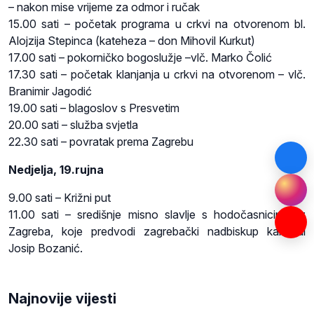
– nakon mise vrijeme za odmor i ručak
15.00 sati – početak programa u crkvi na otvorenom bl.
Alojzija Stepinca (kateheza – don Mihovil Kurkut)
17.00 sati – pokorničko bogoslužje –vlč. Marko Čolić
17.30 sati – početak klanjanja u crkvi na otvorenom – vlč.
Branimir Jagodić
19.00 sati – blagoslov s Presvetim
20.00 sati – služba svjetla
22.30 sati – povratak prema Zagrebu
Nedjelja, 19.rujna
9.00 sati – Križni put
11.00 sati – središnje misno slavlje s hodočasnicima iz
Zagreba, koje predvodi zagrebački nadbiskup kardinal
Josip Bozanić.
Najnovije vijesti