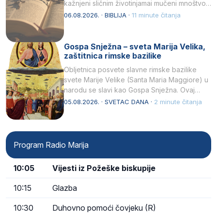
kažnjeni sličnim životinjamai mučeni mnoštvom
kukaca.2 A narod…
06.08.2026. · BIBLIJA ·
11 minute čitanja
Gospa Snježna – sveta Marija Velika,
zaštitnica rimske bazilike
Obljetnica posvete slavne rimske bazilike
svete Marije Velike (Santa Maria Maggiore) u
narodu se slavi kao Gospa Snježna. Ovaj
naziv, Sancta Maria…
05.08.2026. · SVETAC DANA ·
2 minute čitanja
Program Radio Marija
10:05
Vijesti iz Požeške biskupije
10:15
Glazba
10:30
Duhovno pomoći čovjeku (R)