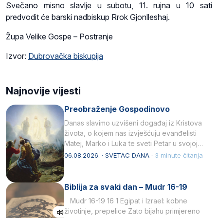
Svečano misno slavlje u subotu, 11. rujna u 10 sati
predvodit će barski nadbiskup Rrok Gjonlleshaj.
Župa Velike Gospe – Postranje
Izvor:
Dubrovačka biskupija
Najnovije vijesti
Preobraženje Gospodinovo
Danas slavimo uzvišeni događaj iz Kristova
života, o kojem nas izvješćuju evanđelisti
Matej, Marko i Luka te sveti Petar u svojoj
drugoj…
06.08.2026. · SVETAC DANA ·
3 minute čitanja
Biblija za svaki dan – Mudr 16-19
Mudr 16-19 16 1 Egipat i Izrael: kobne
životinje, prepelice Zato bijahu primjereno