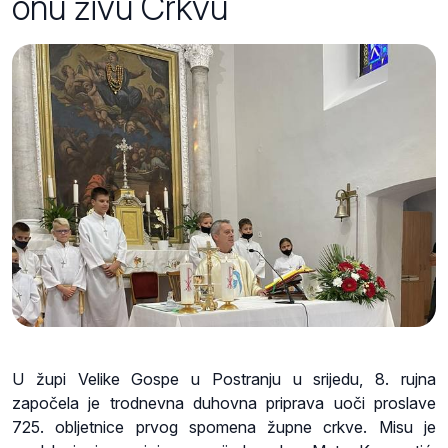
onu živu Crkvu
U župi Velike Gospe u Postranju u srijedu, 8. rujna
započela je trodnevna duhovna priprava uoči proslave
725. obljetnice prvog spomena župne crkve. Misu je