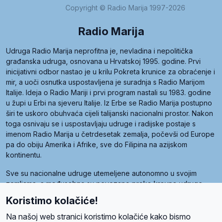
Copyright © Radio Marija 1997-2026
Radio Marija
Udruga Radio Marija neprofitna je, nevladina i nepolitička
građanska udruga, osnovana u Hrvatskoj 1995. godine. Prvi
inicijativni odbor nastao je u krilu Pokreta krunice za obraćenje i
mir, a uoči osnutka uspostavljena je suradnja s Radio Marijom
Italije. Ideja o Radio Mariji i prvi program nastali su 1983. godine
u župi u Erbi na sjeveru Italije. Iz Erbe se Radio Marija postupno
širi te uskoro obuhvaća cijeli talijanski nacionalni prostor. Nakon
toga osnivaju se i uspostavljaju udruge i radijske postaje s
imenom Radio Marija u četrdesetak zemalja, počevši od Europe
pa do obiju Amerika i Afrike, sve do Filipina na azijskom
kontinentu.
Sve su nacionalne udruge utemeljene autonomno u svojim
zemljama, a međusobna su povezane preko krovne udruge
pod nazivom Svjetska obitelj Radio Marije (World Family of
Koristimo kolačiće!
Radio Maria). Svjetsku obitelj utemeljilo je sedam članica, među
kojima je i hrvatska Udruga Radio Marija.
Na našoj web stranici koristimo kolačiće kako bismo