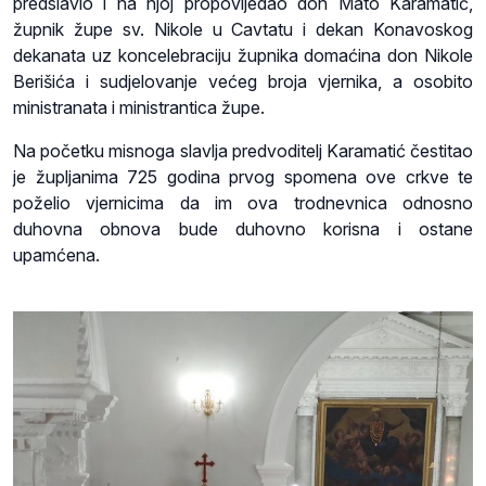
predslavio i na njoj propovijedao don Mato Karamatić,
župnik župe sv. Nikole u Cavtatu i dekan Konavoskog
dekanata uz koncelebraciju župnika domaćina don Nikole
Berišića i sudjelovanje većeg broja vjernika, a osobito
ministranata i ministrantica župe.
Na početku misnoga slavlja predvoditelj Karamatić čestitao
je župljanima 725 godina prvog spomena ove crkve te
poželio vjernicima da im ova trodnevnica odnosno
duhovna obnova bude duhovno korisna i ostane
upamćena.