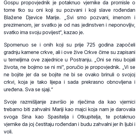
Gospu propovjednik je potaknuo vjernike da promisle o
tome tko su oni koji su pozvani i koji slave rođendan
Blažene Djevice Marije. „Svi smo pozvani, imenom i
prezimenom, jer svatko je od nas jedinstven i neponovljiv,
svatko ima svoju povijest“, kazao je.
Spomenuo se i onih koji su prije 725 godina započeli
gradnju kamene crkve, ali i ove žive Crkve čime su zapisani
u temeljima ove zajednice u Postranju. „Oni se nisu bojali
života, ne bojimo se ni mi“, poručio je propovjednik. „Vi se
ne bojite jer da se bojite ne bi se ovako brinuli o svojoj
crkvi, koja je tako lijepa i sada prekrasno obnovljena i
uređena. Sva se sjaji.“
Svoje razmišljanje završio je riječima da kao vjernici
trebamo biti zahvalni Mariji kao majci koja nam je darovala
svoga Sina kao Spasitelja i Otkupitelja, te potaknuo
vjernike da joj čestitaju rođendan i budu zahvalni jer ih ljubi i
voli.