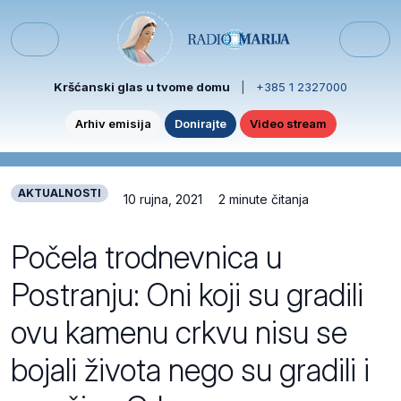
Skip to content
Skip to footer
Menu
Kršćanski glas u tvome domu
|
+385 1 2327000
Arhiv emisija
Donirajte
Video stream
AKTUALNOSTI
10 rujna, 2021
2 minute čitanja
Počela trodnevnica u
Postranju: Oni koji su gradili
ovu kamenu crkvu nisu se
bojali života nego su gradili i