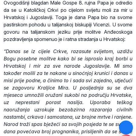
Ovogodišnji blagdan Male Gospe 8. rujna Papa je odredio
da se u Katoličkoj Crkvi po cijelom svijetu moli za mir u
Hrvatskoj i Jugoslaviji. Toga je dana Papa bio na svome
pastirskom pohodu u talijanskoj biskupiji Vicenzi. U svome
govoru na talijanskom jeziku prije molitve Anđeoskoga
pozdravljenja spomenuo je i ratna stradanja u Hrvatskoj:
“Danas se iz cijele Crkve, razasute svijetom, uzdižu
Bogu posebne molitve kako bi se isprosio kraj borbi u
Hrvatskoj i mir za sve narode Jugoslavije. Mi smo
također molili za te nakane u sinoćnjoj krunici i danas u
misi prije podne, a činimo to i sada svi zajedno, utječući
se zagovoru Kraljice Mira. U posljednja su se dva
mjeseca umnožili oružani sukobi na području Hrvatske,
uz neprestani porast nasilja. Uporaba teškog
naoružanja uzrokuje bezobzirna razaranja civilnih
nastambi, crkava i samostana, uz brojne mrtve i ranjene.
Narod traži spas bježeći sa svojih posjeda te se svakog
dana povećava broj prognanika, prisiljenih da se suoče