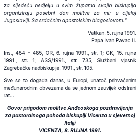
za sljedeću nedjelju u svim župama svojih biskupija
organiziraju posebni dan molitve za mir u cijeloj
Jugoslaviji. Sa srdačnim apostolskim blagoslovom.“
Vatikan, 5. rujna 1991.
Papa Ivan Pavao II.
Ins., 484 – 485, OR, 6. rujna 1991., str. 1; GK, 15. rujna
1991., str. 1; ASS/1991., str. 735; Službeni vjesnik
Zagrebačke nadbiskupije, 1991., str. 105.
Sve se to događa danas, u Europi, unatoč prihvaćenim
međunarodnim obvezama da se jednom zauvijek odstrani
rat…
Govor prigodom molitve Anđeoskoga pozdravljenja
za pastoralnoga pohoda biskupiji Vicenza u sjevernoj
Italiji
VICENZA, 8. RUJNA 1991.