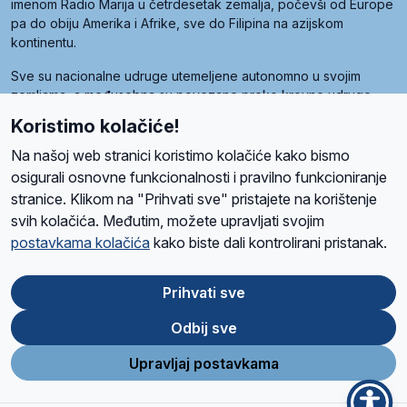
imenom Radio Marija u četrdesetak zemalja, počevši od Europe
pa do obiju Amerika i Afrike, sve do Filipina na azijskom
kontinentu.
Sve su nacionalne udruge utemeljene autonomno u svojim
zemljama, a međusobna su povezane preko krovne udruge
pod nazivom Svjetska obitelj Radio Marije (World Family of
Koristimo kolačiće!
Radio Maria). Svjetsku obitelj utemeljilo je sedam članica, među
kojima je i hrvatska Udruga Radio Marija.
Na našoj web stranici koristimo kolačiće kako bismo
osigurali osnovne funkcionalnosti i pravilno funkcioniranje
stranice. Klikom na "Prihvati sve" pristajete na korištenje
svih kolačića. Međutim, možete upravljati svojim
O nama
Radio
Program
Volonteri
Prijatelji
Kontakt
Pravila privatnosti
postavkama kolačića
kako biste dali kontrolirani pristanak.
Kolačići
Uvjeti korištenja
Ova stranica je zaštićena Google reCAPTCHA sustavom
Prihvati sve
Odbij sve
App
Google
Store
Play
Upravljaj postavkama
Design and development
SIK
&
C-Tel