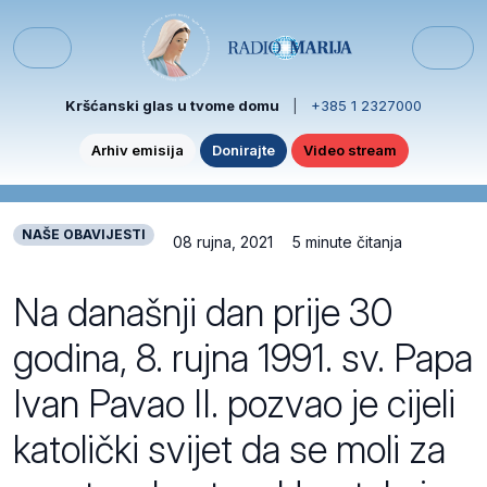
Skip to content
Skip to footer
Menu
Kršćanski glas u tvome domu
|
+385 1 2327000
Arhiv emisija
Donirajte
Video stream
NAŠE OBAVIJESTI
08 rujna, 2021
5 minute čitanja
Na današnji dan prije 30
godina, 8. rujna 1991. sv. Papa
Ivan Pavao II. pozvao je cijeli
katolički svijet da se moli za