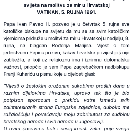
svijeta na molitvu za mir u Hrvatskoj
VATIKAN, 5. RUJNA 1991.
Papa Ivan Pavao II. pozvao je u četvrtak 5. rujna sve
katoličke biskupe na svijetu da mu se sa svim katoličkim
vjernicima pridruže u molitvi za mir u Hrvatskoj u nedjelju, 8.
rujna, na blagdan Rođenja Marijina. Vijest o tom
jedinstvenu Papinu pozivu, kakav hrvatska povijest još nije
zabilježila, a koji uz religioznu ima i iznimnu diplomatsku
važnost, priopćio je sam Papa zagrebačkom nadbiskupu
Franji Kuhariću u pismu koje u cijelosti glasi:
“Vijesti o žestokim oružanim sukobima prošlih dana u
raznim dijelovima Hrvatske, upravo tek što je bio
potpisan sporazum o prekidu vatre između svih
zainteresiranih strana Europske zajednice, duboko me
ražalošćuju i povećavaju moju zabrinutost za sudbinu
hrvatskog naroda i svih naroda u Jugoslaviji.
U ovim časovima boli i nesigurnosti želim prije svega