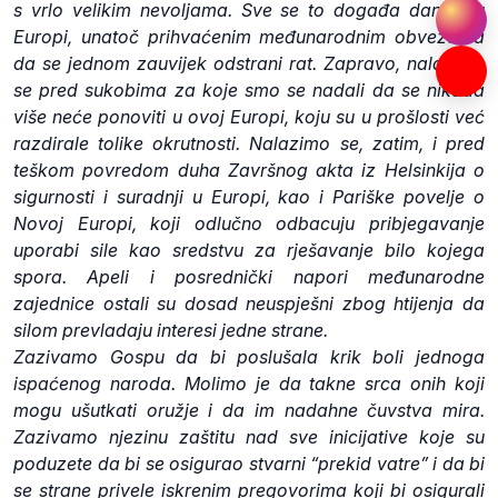
s vrlo velikim nevoljama. Sve se to događa danas, u
Europi, unatoč prihvaćenim međunarodnim obvezama
da se jednom zauvijek odstrani rat. Zapravo, nalazimo
se pred sukobima za koje smo se nadali da se nikada
više neće ponoviti u ovoj Europi, koju su u prošlosti već
razdirale tolike okrutnosti. Nalazimo se, zatim, i pred
teškom povredom duha Završnog akta iz Helsinkija o
sigurnosti i suradnji u Europi, kao i Pariške povelje o
Novoj Europi, koji odlučno odbacuju pribjegavanje
uporabi sile kao sredstvu za rješavanje bilo kojega
spora. Apeli i posrednički napori međunarodne
zajednice ostali su dosad neuspješni zbog htijenja da
silom prevladaju interesi jedne strane.
Zazivamo Gospu da bi poslušala krik boli jednoga
ispaćenog naroda. Molimo je da takne srca onih koji
mogu ušutkati oružje i da im nadahne čuvstva mira.
Zazivamo njezinu zaštitu nad sve inicijative koje su
poduzete da bi se osigurao stvarni “prekid vatre” i da bi
se strane privele iskrenim pregovorima koji bi osigurali