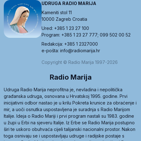
UDRUGA RADIO MARIJA
Kameniti stol 11
10000 Zagreb Croatia
Ured: +385 1 23 27 100
Program: +385 1 23 27 777; 099 502 00 52
Redakcija: +385 1 2327000
e-pošta: info@radiomarija.hr
Copyright © Radio Marija 1997-2026
Radio Marija
Udruga Radio Marija neprofitna je, nevladina i nepolitička
građanska udruga, osnovana u Hrvatskoj 1995. godine. Prvi
inicijativni odbor nastao je u krilu Pokreta krunice za obraćenje i
mir, a uoči osnutka uspostavljena je suradnja s Radio Marijom
Italije. Ideja o Radio Mariji i prvi program nastali su 1983. godine
u župi u Erbi na sjeveru Italije. Iz Erbe se Radio Marija postupno
širi te uskoro obuhvaća cijeli talijanski nacionalni prostor. Nakon
toga osnivaju se i uspostavljaju udruge i radijske postaje s