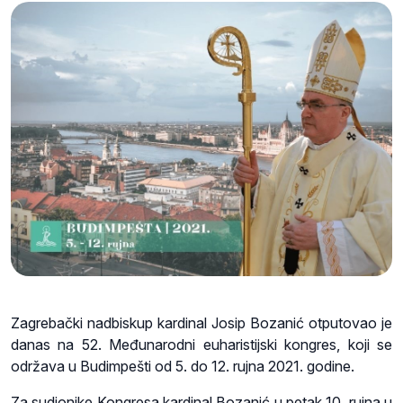
Zagrebački nadbiskup kardinal Josip Bozanić otputovao je
danas na 52. Međunarodni euharistijski kongres, koji se
održava u Budimpešti od 5. do 12. rujna 2021. godine.
Za sudionike Kongresa kardinal Bozanić u petak 10. rujna u