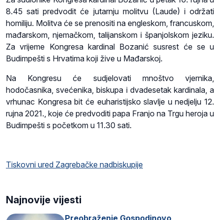
8.45 sati predvodit će jutarnju molitvu (Laude) i održati
homiliju. Molitva će se prenositi na engleskom, francuskom,
mađarskom, njemačkom, talijanskom i španjolskom jeziku.
Za vrijeme Kongresa kardinal Bozanić susrest će se u
Budimpešti s Hrvatima koji žive u Mađarskoj.
Na Kongresu će sudjelovati mnoštvo vjernika,
hodočasnika, svećenika, biskupa i dvadesetak kardinala, a
vrhunac Kongresa bit će euharistijsko slavlje u nedjelju 12.
rujna 2021., koje će predvoditi papa Franjo na Trgu heroja u
Budimpešti s početkom u 11.30 sati.
Tiskovni ured Zagrebačke nadbiskupije
Najnovije vijesti
Preobraženje Gospodinovo