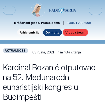
Skip to content
Skip to footer
Menu
Kršćanski glas u tvome domu
|
+385 1 2327000
Arhiv emisija
Donirajte
Video stream
AKTUALNOSTI
08 rujna, 2021
1 minuta čitanja
Kardinal Bozanić otputovao
na 52. Međunarodni
euharistijski kongres u
Budimpešti