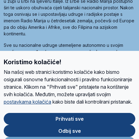
u župi u Erbi na sjeveru Italije. Iz Erbe se Radio Marija postupno
širi te uskoro obuhvaća cijeli talijanski nacionalni prostor. Nakon
toga osnivaju se i uspostavljaju udruge i radijske postaje s
imenom Radio Marija u četrdesetak zemalja, počevši od Europe
pa do obiju Amerika i Afrike, sve do Filipina na azijskom
kontinentu.
Sve su nacionalne udruge utemeljene autonomno u svojim
zemljama, a međusobna su povezane preko krovne udruge
pod nazivom Svjetska obitelj Radio Marije (World Family of
Koristimo kolačiće!
Radio Maria). Svjetsku obitelj utemeljilo je sedam članica, među
kojima je i hrvatska Udruga Radio Marija.
Na našoj web stranici koristimo kolačiće kako bismo
osigurali osnovne funkcionalnosti i pravilno funkcioniranje
stranice. Klikom na "Prihvati sve" pristajete na korištenje
svih kolačića. Međutim, možete upravljati svojim
O nama
Radio
Program
Volonteri
Prijatelji
Kontakt
Pravila privatnosti
postavkama kolačića
kako biste dali kontrolirani pristanak.
Kolačići
Uvjeti korištenja
Ova stranica je zaštićena Google reCAPTCHA sustavom
Prihvati sve
Odbij sve
App
Google
Store
Play