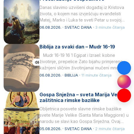
Danas slavimo uzvišeni događaj iz Kristova
života, o kojem nas izvješćuju evanđelisti
Matej, Marko i Luka te sveti Petar u svojoj
drugoj…
06.08.2026. · SVETAC DANA ·
3 minute čitanja
Biblija za svaki dan – Mudr 16-19
Mudr 16-19 16 1 Egipat i Izrael: kobne
životinje, prepelice Zato bijahu primjereno
kažnjeni sličnim životinjamai mučeni mnoštvom
kukaca.2 A narod…
06.08.2026. · BIBLIJA ·
11 minute čitanja
Gospa Snježna – sveta Marija Velika,
zaštitnica rimske bazilike
Obljetnica posvete slavne rimske bazilike
svete Marije Velike (Santa Maria Maggiore) u
narodu se slavi kao Gospa Snježna. Ovaj
naziv, Sancta Maria…
05.08.2026. · SVETAC DANA ·
2 minute čitanja