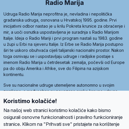
Radio Marija
Udruga Radio Marija neprofitna je, nevladina i nepolitička
građanska udruga, osnovana u Hrvatskoj 1995. godine. Prvi
inicijativni odbor nastao je u krilu Pokreta krunice za obraćenje i
mir, a uoči osnutka uspostavljena je suradnja s Radio Marijom
Italije. Ideja o Radio Mariji i prvi program nastali su 1983. godine
u župi u Erbi na sjeveru Italije. Iz Erbe se Radio Marija postupno
širi te uskoro obuhvaća cijeli talijanski nacionalni prostor. Nakon
toga osnivaju se i uspostavljaju udruge i radijske postaje s
imenom Radio Marija u četrdesetak zemalja, počevši od Europe
pa do obiju Amerika i Afrike, sve do Filipina na azijskom
kontinentu.
Sve su nacionalne udruge utemeljene autonomno u svojim
zemljama, a međusobna su povezane preko krovne udruge
pod nazivom Svjetska obitelj Radio Marije (World Family of
Koristimo kolačiće!
Radio Maria). Svjetsku obitelj utemeljilo je sedam članica, među
kojima je i hrvatska Udruga Radio Marija.
Na našoj web stranici koristimo kolačiće kako bismo
osigurali osnovne funkcionalnosti i pravilno funkcioniranje
stranice. Klikom na "Prihvati sve" pristajete na korištenje