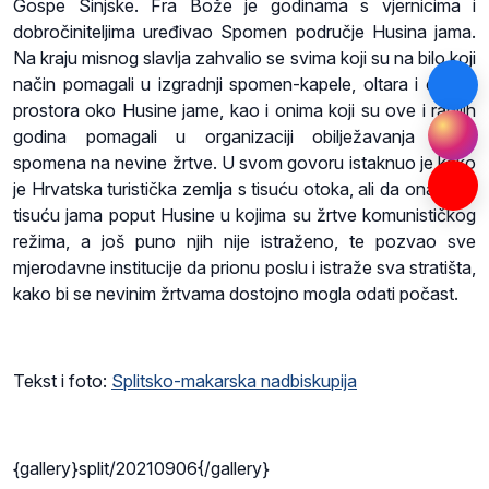
Gospe Sinjske. Fra Bože je godinama s vjernicima i
dobročiniteljima uređivao Spomen područje Husina jama.
Na kraju misnog slavlja zahvalio se svima koji su na bilo koji
način pomagali u izgradnji spomen-kapele, oltara i cijelog
prostora oko Husine jame, kao i onima koji su ove i ranijih
godina pomagali u organizaciji obilježavanja ovog
spomena na nevine žrtve. U svom govoru istaknuo je kako
je Hrvatska turistička zemlja s tisuću otoka, ali da ona ima i
tisuću jama poput Husine u kojima su žrtve komunističkog
režima, a još puno njih nije istraženo, te pozvao sve
mjerodavne institucije da prionu poslu i istraže sva stratišta,
kako bi se nevinim žrtvama dostojno mogla odati počast.
Tekst i foto:
Splitsko-makarska nadbiskupija
{gallery}split/20210906{/gallery}