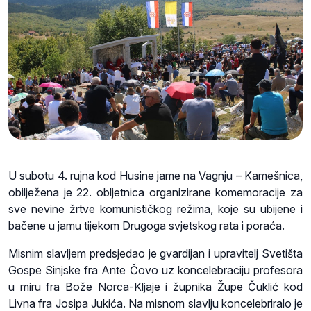
U subotu 4. rujna kod Husine jame na Vagnju – Kamešnica,
obilježena je 22. obljetnica organizirane komemoracije za
sve nevine žrtve komunističkog režima, koje su ubijene i
bačene u jamu tijekom Drugoga svjetskog rata i poraća.
Misnim slavljem predsjedao je gvardijan i upravitelj Svetišta
Gospe Sinjske fra Ante Čovo uz koncelebraciju profesora
u miru fra Bože Norca-Kljaje i župnika Župe Čuklić kod
Livna fra Josipa Jukića. Na misnom slavlju koncelebriralo je