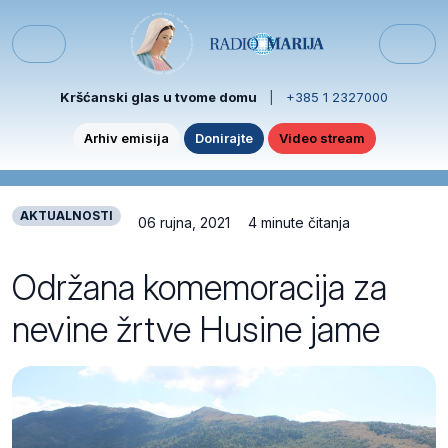
Skip to content
Skip to footer
Menu
Kršćanski glas u tvome domu
|
+385 1 2327000
Arhiv emisija
Donirajte
Video stream
AKTUALNOSTI
06 rujna, 2021
4 minute čitanja
Održana komemoracija za
nevine žrtve Husine jame