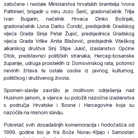
zatočene i nestale Ministarstva hrvatskih branitelja Ivona
Paltrinieri, brigadir u miru Jozo Šerić, gradonačelnik Trilja
Ivan Bugarin, načelnik Hrvaca Dinko Bošnjak,
gradonačelnik Livna Darko Čondić, predsjednik Gradskog
vijeća Grada Sinja Petar Župić, predsjednica Gradskog
vijeća Grada Vrlike Anita Blažević, predsjednik Viteškog
alkarskog društva Sinj Stipe Jukić, izaslanstvo Općine
Otok, predstavnici političkih stranaka, Herceg-bosanske
županije, udruga proisteklih iz Domovinskog rata, potomci
nevinih žrtava te ostale osobe iz javnog, kulturnog,
političkog i društvenog života.
Spomen-slavlje završilo je molitvom odrješenja nad
Husinom jamom, a vijence su položili nazočna izaslanstva
s područja Hrvatske i Bosne i Hercegovine koja su
nazočila na misnom slavlju.
Pokretač svih dosadašnjih komemoracija i hodočašća od
1999. godine bio je fra Bože Norac-Kljajo i Samostan