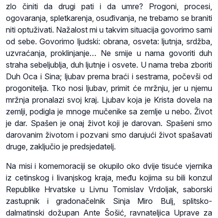
zlo činiti da drugi pati i da umre? Progoni, procesi,
ogovaranja, spletkarenja, osuđivanja, ne trebamo se braniti
niti optuživati. Nažalost mi u takvim situacija govorimo sami
od sebe. Govorimo ljudski: obrana, osveta: ljutnja, srdžba,
uzvraćanja, proklinjanje… Ne smije u nama govoriti duh
straha sebeljublja, duh ljutnje i osvete. U nama treba zboriti
Duh Oca i Sina; ljubav prema braći i sestrama, počevši od
progonitelja. Tko nosi ljubav, primit će mržnju, jer u njemu
mržnja pronalazi svoj kraj. Ljubav koja je Krista dovela na
zemlji, podigla je mnoge mučenike sa zemlje u nebo. Život
je dar. Spašen je onaj život koji je darovan. Spašeni smo
darovanim životom i pozvani smo darujući život spašavati
druge, zaključio je predsjedatelj.
Na misi i komemoraciji se okupilo oko dvije tisuće vjernika
iz cetinskog i livanjskog kraja, među kojima su bili konzul
Republike Hrvatske u Livnu Tomislav Vrdoljak, saborski
zastupnik i gradonačelnik Sinja Miro Bulj, splitsko-
dalmatinski dožupan Ante Šošić, ravnateljica Uprave za