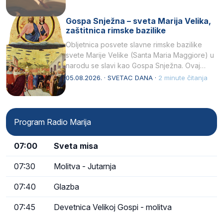
Gospa Snježna – sveta Marija Velika,
zaštitnica rimske bazilike
Obljetnica posvete slavne rimske bazilike
svete Marije Velike (Santa Maria Maggiore) u
narodu se slavi kao Gospa Snježna. Ovaj
naziv, Sancta Maria…
05.08.2026. · SVETAC DANA ·
2 minute čitanja
Program Radio Marija
07:00
Sveta misa
07:30
Molitva - Jutarnja
07:40
Glazba
07:45
Devetnica Velikoj Gospi - molitva