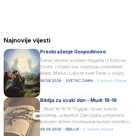
Najnovije vijesti
Preobraženje Gospodinovo
Danas slavimo uzvišeni događaj iz Kristova
života, o kojem nas izvješćuju evanđelisti
Matej, Marko i Luka te sveti Petar u svojoj
drugoj…
06.08.2026. · SVETAC DANA ·
3 minute čitanja
Biblija za svaki dan – Mudr 16-19
Mudr 16-19 16 1 Egipat i Izrael: kobne
životinje, prepelice Zato bijahu primjereno
kažnjeni sličnim životinjamai mučeni mnoštvom
kukaca.2 A narod…
06.08.2026. · BIBLIJA ·
11 minute čitanja