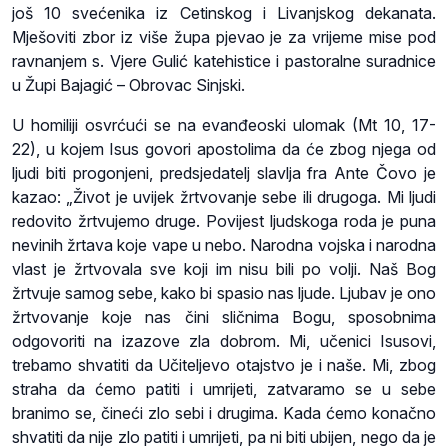
još 10 svećenika iz Cetinskog i Livanjskog dekanata.
Mješoviti zbor iz više župa pjevao je za vrijeme mise pod
ravnanjem s. Vjere Gulić katehistice i pastoralne suradnice
u Župi Bajagić – Obrovac Sinjski.
U homiliji osvrćući se na evanđeoski ulomak (Mt 10, 17-
22), u kojem Isus govori apostolima da će zbog njega od
ljudi biti progonjeni, predsjedatelj slavlja fra Ante Čovo je
kazao: „Život je uvijek žrtvovanje sebe ili drugoga. Mi ljudi
redovito žrtvujemo druge. Povijest ljudskoga roda je puna
nevinih žrtava koje vape u nebo. Narodna vojska i narodna
vlast je žrtvovala sve koji im nisu bili po volji. Naš Bog
žrtvuje samog sebe, kako bi spasio nas ljude. Ljubav je ono
žrtvovanje koje nas čini sličnima Bogu, sposobnima
odgovoriti na izazove zla dobrom. Mi, učenici Isusovi,
trebamo shvatiti da Učiteljevo otajstvo je i naše. Mi, zbog
straha da ćemo patiti i umrijeti, zatvaramo se u sebe
branimo se, čineći zlo sebi i drugima. Kada ćemo konačno
shvatiti da nije zlo patiti i umrijeti, pa ni biti ubijen, nego da je