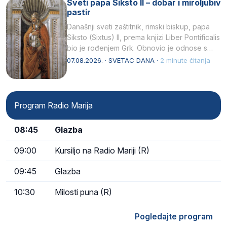
Sveti papa Siksto II – dobar i miroljubiv
pastir
Današnji sveti zaštitnik, rimski biskup, papa
Siksto (Sixtus) II, prema knjizi Liber Pontificalis
bio je rođenjem Grk. Obnovio je odnose s
afričkim…
07.08.2026. · SVETAC DANA ·
2 minute čitanja
Program Radio Marija
08:45
Glazba
09:00
Kursiljo na Radio Mariji (R)
09:45
Glazba
10:30
Milosti puna (R)
Pogledajte program