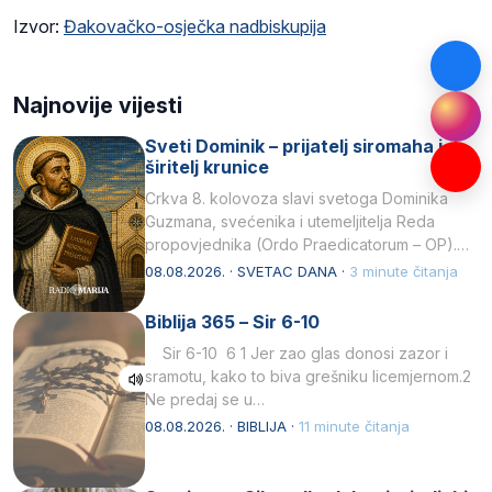
Izvor:
Đakovačko-osječka nadbiskupija
Najnovije vijesti
Sveti Dominik – prijatelj siromaha i
širitelj krunice
Crkva 8. kolovoza slavi svetoga Dominika
Guzmana, svećenika i utemeljitelja Reda
propovjednika (Ordo Praedicatorum – OP).
Svojim životom, dubokom ljubavlju prema
08.08.2026. · SVETAC DANA ·
3 minute čitanja
Kristu…
Biblija 365 – Sir 6-10
Sir 6-10 6 1 Jer zao glas donosi zazor i
sramotu, kako to biva grešniku licemjernom.2
Ne predaj se u…
08.08.2026. · BIBLIJA ·
11 minute čitanja