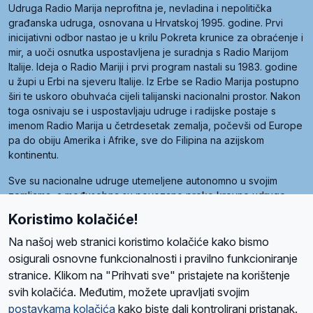
Udruga Radio Marija neprofitna je, nevladina i nepolitička
građanska udruga, osnovana u Hrvatskoj 1995. godine. Prvi
inicijativni odbor nastao je u krilu Pokreta krunice za obraćenje i
mir, a uoči osnutka uspostavljena je suradnja s Radio Marijom
Italije. Ideja o Radio Mariji i prvi program nastali su 1983. godine
u župi u Erbi na sjeveru Italije. Iz Erbe se Radio Marija postupno
širi te uskoro obuhvaća cijeli talijanski nacionalni prostor. Nakon
toga osnivaju se i uspostavljaju udruge i radijske postaje s
imenom Radio Marija u četrdesetak zemalja, počevši od Europe
pa do obiju Amerika i Afrike, sve do Filipina na azijskom
kontinentu.
Sve su nacionalne udruge utemeljene autonomno u svojim
zemljama, a međusobna su povezane preko krovne udruge
pod nazivom Svjetska obitelj Radio Marije (World Family of
Koristimo kolačiće!
Radio Maria). Svjetsku obitelj utemeljilo je sedam članica, među
kojima je i hrvatska Udruga Radio Marija.
Na našoj web stranici koristimo kolačiće kako bismo
osigurali osnovne funkcionalnosti i pravilno funkcioniranje
stranice. Klikom na "Prihvati sve" pristajete na korištenje
svih kolačića. Međutim, možete upravljati svojim
O nama
Radio
Program
Volonteri
Prijatelji
Kontakt
Pravila privatnosti
postavkama kolačića
kako biste dali kontrolirani pristanak.