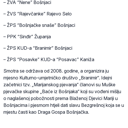
– ŽVA “Nene” Bošnjaci
– ŽVS “Rajevčanke” Rajevo Selo
– ŽPS “Bošnjačke snaše” Bošnjaci
– PPK “Sinđir” Županja
– ŽPS KUD-a “Branimir” Bošnjaci
– ŽPS “Posavke” KUD-a “Posavac” Kaniža
Smotra se održava od 2008. godine, a organizira ju
mjesno Kulturno-umjetničko društvo „Branimir“. Idejni
začetnici tzv. „Marijanskog pjevanja“ članovi su Muške
pjevačke skupine „Baće iz Bošnjaka“ koji su vođeni mišlju
o naglašenoj pobožnosti prema Blaženoj Djevici Mariji u
Bošnjacima i pjesmom htjeli dati slavu Bezgrešnoj koja se u
mjestu časti kao Draga Gospa Bošnjačka.