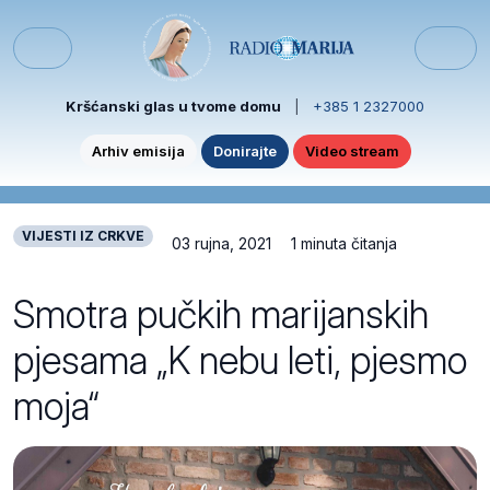
Skip to content
Skip to footer
Menu
Kršćanski glas u tvome domu
|
+385 1 2327000
Arhiv emisija
Donirajte
Video stream
VIJESTI IZ CRKVE
03 rujna, 2021
1 minuta čitanja
Smotra pučkih marijanskih
pjesama „K nebu leti, pjesmo
moja“