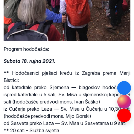
Program hodočašća:
Subota 18. rujna 2021.
** Hodočasnici pješaci kreću iz Zagreba prema Mariji
Bistrici:
od katedrale preko Sljemena — blagoslov hodočasnika
ispred katedrale u 5 sati, Sv. Misa u sljemenskoj kapeli u 9
sati (hodočašće predvodi mons. Ivan Šaško)
iz Cučerja preko Laza — Sv. Misa u Čučerju u 10,30 sati
(hodočašće predvodi mons. Mijo Gorski)
od Sesveta preko Laza — Sv. Misa u Sesvetama u 9 sati
** 20 sati – Služba svjetla