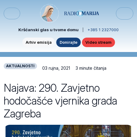
Skip to content
Skip to footer
Menu
Kršćanski glas u tvome domu
|
+385 1 2327000
Arhiv emisija
Donirajte
Video stream
AKTUALNOSTI
03 rujna, 2021
3 minute čitanja
Najava: 290. Zavjetno
hodočašće vjernika grada
Zagreba