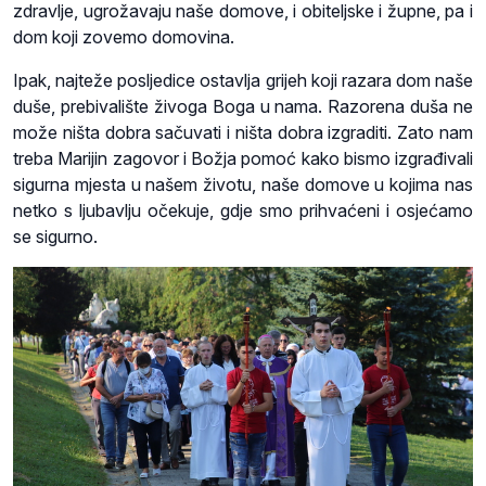
zdravlje, ugrožavaju naše domove, i obiteljske i župne, pa i
dom koji zovemo domovina.
Ipak, najteže posljedice ostavlja grijeh koji razara dom naše
duše, prebivalište živoga Boga u nama. Razorena duša ne
može ništa dobra sačuvati i ništa dobra izgraditi. Zato nam
treba Marijin zagovor i Božja pomoć kako bismo izgrađivali
sigurna mjesta u našem životu, naše domove u kojima nas
netko s ljubavlju očekuje, gdje smo prihvaćeni i osjećamo
se sigurno.