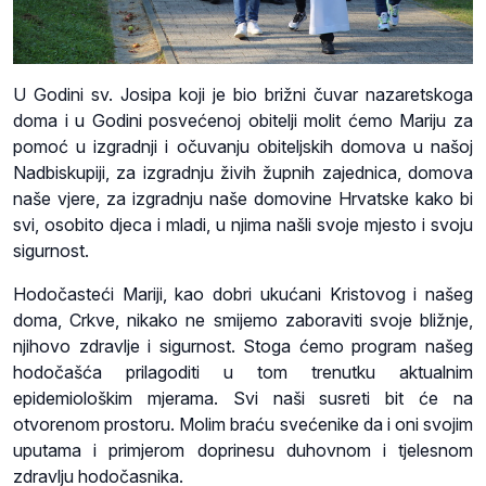
U Godini sv. Josipa koji je bio brižni čuvar nazaretskoga
doma i u Godini posvećenoj obitelji molit ćemo Mariju za
pomoć u izgradnji i očuvanju obiteljskih domova u našoj
Nadbiskupiji, za izgradnju živih župnih zajednica, domova
naše vjere, za izgradnju naše domovine Hrvatske kako bi
svi, osobito djeca i mladi, u njima našli svoje mjesto i svoju
sigurnost.
Hodočasteći Mariji, kao dobri ukućani Kristovog i našeg
doma, Crkve, nikako ne smijemo zaboraviti svoje bližnje,
njihovo zdravlje i sigurnost. Stoga ćemo program našeg
hodočašća prilagoditi u tom trenutku aktualnim
epidemiološkim mjerama. Svi naši susreti bit će na
otvorenom prostoru. Molim braću svećenike da i oni svojim
uputama i primjerom doprinesu duhovnom i tjelesnom
zdravlju hodočasnika.