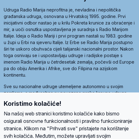
Udruga Radio Marija neprofitna je, nevladina i nepolitička
građanska udruga, osnovana u Hrvatskoj 1995. godine. Prvi
inicijativni odbor nastao je u krilu Pokreta krunice za obraćenje i
mir, a uoči osnutka uspostavljena je suradnja s Radio Marijom
Italije. Ideja o Radio Mariji i prvi program nastali su 1983. godine
u župi u Erbi na sjeveru Italije. Iz Erbe se Radio Marija postupno
širi te uskoro obuhvaća cijeli talijanski nacionalni prostor. Nakon
toga osnivaju se i uspostavljaju udruge i radijske postaje s
imenom Radio Marija u četrdesetak zemalja, počevši od Europe
pa do obiju Amerika i Afrike, sve do Filipina na azijskom
kontinentu.
Sve su nacionalne udruge utemeljene autonomno u svojim
zemljama, a međusobna su povezane preko krovne udruge
pod nazivom Svjetska obitelj Radio Marije (World Family of
Koristimo kolačiće!
Radio Maria). Svjetsku obitelj utemeljilo je sedam članica, među
kojima je i hrvatska Udruga Radio Marija.
Na našoj web stranici koristimo kolačiće kako bismo
osigurali osnovne funkcionalnosti i pravilno funkcioniranje
stranice. Klikom na "Prihvati sve" pristajete na korištenje
svih kolačića. Međutim, možete upravljati svojim