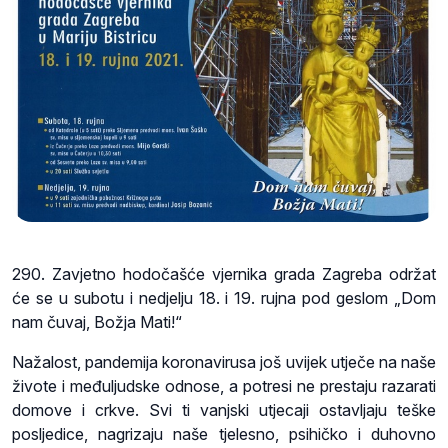
290. Zavjetno hodočašće vjernika grada Zagreba održat
će se u subotu i nedjelju 18. i 19. rujna pod geslom „Dom
nam čuvaj, Božja Mati!“
Nažalost, pandemija koronavirusa još uvijek utječe na naše
živote i međuljudske odnose, a potresi ne prestaju razarati
domove i crkve. Svi ti vanjski utjecaji ostavljaju teške
posljedice, nagrizaju naše tjelesno, psihičko i duhovno