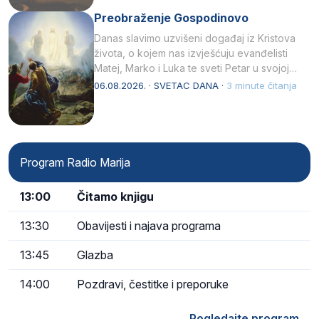
Preobraženje Gospodinovo
Danas slavimo uzvišeni događaj iz Kristova
života, o kojem nas izvješćuju evanđelisti
Matej, Marko i Luka te sveti Petar u svojoj
drugoj…
06.08.2026. · SVETAC DANA ·
3 minute čitanja
Program Radio Marija
13:00
Čitamo knjigu
13:30
Obavijesti i najava programa
13:45
Glazba
14:00
Pozdravi, čestitke i preporuke
Pogledajte program