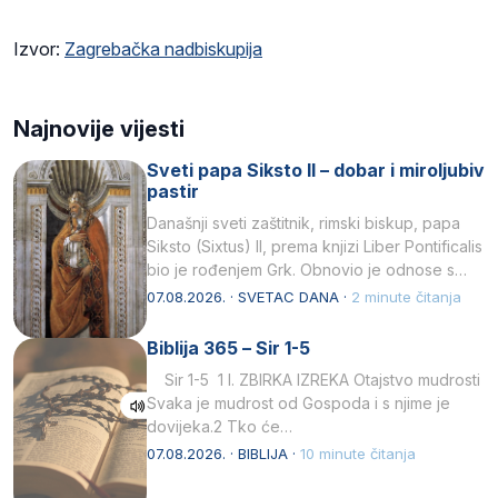
Izvor:
Zagrebačka nadbiskupija
Najnovije vijesti
Sveti papa Siksto II – dobar i miroljubiv
pastir
Današnji sveti zaštitnik, rimski biskup, papa
Siksto (Sixtus) II, prema knjizi Liber Pontificalis
bio je rođenjem Grk. Obnovio je odnose s
afričkim…
07.08.2026. · SVETAC DANA ·
2 minute čitanja
Biblija 365 – Sir 1-5
Sir 1-5 1 I. ZBIRKA IZREKA Otajstvo mudrosti
Svaka je mudrost od Gospoda i s njime je
dovijeka.2 Tko će…
07.08.2026. · BIBLIJA ·
10 minute čitanja