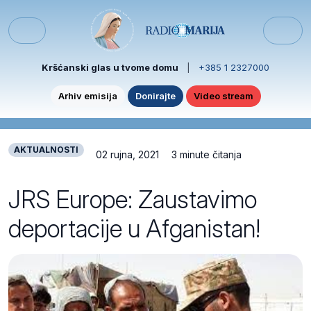
Skip to content
Skip to footer
Menu
Kršćanski glas u tvome domu
|
+385 1 2327000
Arhiv emisija
Donirajte
Video stream
AKTUALNOSTI
02 rujna, 2021
3 minute čitanja
JRS Europe: Zaustavimo
deportacije u Afganistan!