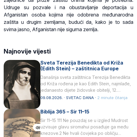
zajednice da pruže zaštitu onima kojima je potrebna.
Udruge su pozvale i na obustavljanje deportacija u
Afganistan osoba kojima nije odobrena međunarodna
zaštita u drugim zemljama, budući da, kako je to sada
svima jasno, Afganistan nije sigurna zemlja.
Najnovije vijesti
Sveta Terezija Benedikta od Križa
(Edith Stein) – zaštitnica Europe
Današnja sveta zaštitnica Terezija Benedikta
od Križa rođena je kao Edith Stein, najmlađe,
jedanaesto dijete židovske obitelji, 12.
listopada 1891, u Wrocławu…
09.08.2026. · SVETAC DANA ·
2 minute čitanja
Biblija 365 – Sir 11–15
Sir 11–15 111 Ne pouzdaj se u izgled Mudrost
uzvisuje glavu siromahui posađuje ga među
knezove.2 Ne hvali čovjeka po obličju