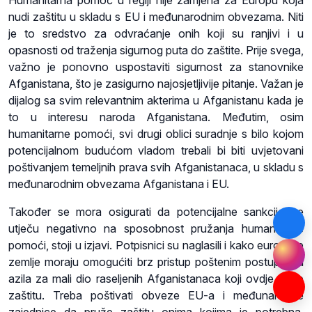
Humanitarna pomoć u regiji nije zamjena za Europu koja
nudi zaštitu u skladu s EU i međunarodnim obvezama. Niti
je to sredstvo za odvraćanje onih koji su ranjivi i u
opasnosti od traženja sigurnog puta do zaštite. Prije svega,
važno je ponovno uspostaviti sigurnost za stanovnike
Afganistana, što je zasigurno najosjetljivije pitanje. Važan je
dijalog sa svim relevantnim akterima u Afganistanu kada je
to u interesu naroda Afganistana. Međutim, osim
humanitarne pomoći, svi drugi oblici suradnje s bilo kojom
potencijalnom budućom vladom trebali bi biti uvjetovani
poštivanjem temeljnih prava svih Afganistanaca, u skladu s
međunarodnim obvezama Afganistana i EU.
Također se mora osigurati da potencijalne sankcije ne
utječu negativno na sposobnost pružanja humanitarne
pomoći, stoji u izjavi. Potpisnici su naglasili i kako europske
zemlje moraju omogućiti brz pristup poštenim postupcima
azila za mali dio raseljenih Afganistanaca koji ovdje traže
zaštitu. Treba poštivati obveze EU-a i međunarodne