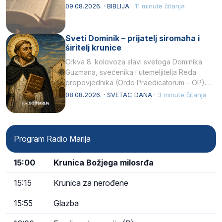
njegovui…
09.08.2026. · BIBLIJA ·
11 minute čitanja
Sveti Dominik – prijatelj siromaha i
širitelj krunice
Crkva 8. kolovoza slavi svetoga Dominika
Guzmana, svećenika i utemeljitelja Reda
propovjednika (Ordo Praedicatorum – OP).
Svojim životom, dubokom ljubavlju prema
08.08.2026. · SVETAC DANA ·
3 minute čitanja
Kristu…
Program Radio Marija
15:00
Krunica Božjega milosrđa
15:15
Krunica za nerođene
15:55
Glazba