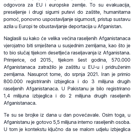
odgovora za EU i europske zemlje. To su evakuacija,
preseljenje i drugi sigurni putevi do zaštite, humanitarna
pomoć, ponovno uspostavljanje sigurnosti, pristup sustavu
azila u Europi te obustavljanje deportacija u Afganistan.
Naglasili su kako će velika većina raseljenih Afganistanaca
vjerojatno biti smještena u susjednim zemljama, kao što je
to bio slučaj tijekom desetljeća raseljavanja iz Afganistana.
Primjerice, od 2015., tijekom šest godina, 570.000
Afganistanaca zatražilo je zaštitu u EU-u i pridruženim
zemljama. Nasuprot tome, do srpnja 2021. Iran je primio
800.000 registriranih izbjeglica i do 3 milijuna drugih
raseljenih Afganistanaca. U Pakistanu je bilo registrirano
1,4 milijuna izbjeglica i do 2 milijuna drugih raseljenih
Afganistanaca.
Te su se brojke iz dana u dan povećavale. Osim toga, u
Afganistanu je gotovo 5,5 milijuna interno raseljenih osoba.
U tom je kontekstu ključno da se malom udjelu izbjeglica