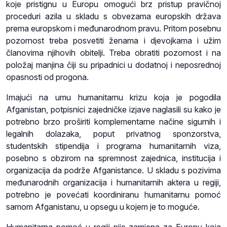
koje pristignu u Europu omogući brz pristup pravičnoj
proceduri azila u skladu s obvezama europskih država
prema europskom i međunarodnom pravu. Pritom posebnu
pozornost treba posvetiti ženama i djevojkama i užim
članovima njihovih obitelji. Treba obratiti pozornost i na
položaj manjina čiji su pripadnici u dodatnoj i neposrednoj
opasnosti od progona.
Imajući na umu humanitarnu krizu koja je pogodila
Afganistan, potpisnici zajedničke izjave naglasili su kako je
potrebno brzo proširiti komplementarne načine sigurnih i
legalnih dolazaka, poput privatnog sponzorstva,
studentskih stipendija i programa humanitarnih viza,
posebno s obzirom na spremnost zajednica, institucija i
organizacija da podrže Afganistance. U skladu s pozivima
međunarodnih organizacija i humanitarnih aktera u regiji,
potrebno je povećati koordiniranu humanitarnu pomoć
samom Afganistanu, u opsegu u kojem je to moguće.