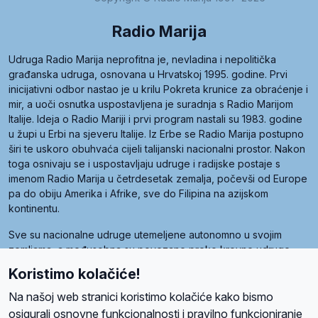
Radio Marija
Udruga Radio Marija neprofitna je, nevladina i nepolitička
građanska udruga, osnovana u Hrvatskoj 1995. godine. Prvi
inicijativni odbor nastao je u krilu Pokreta krunice za obraćenje i
mir, a uoči osnutka uspostavljena je suradnja s Radio Marijom
Italije. Ideja o Radio Mariji i prvi program nastali su 1983. godine
u župi u Erbi na sjeveru Italije. Iz Erbe se Radio Marija postupno
širi te uskoro obuhvaća cijeli talijanski nacionalni prostor. Nakon
toga osnivaju se i uspostavljaju udruge i radijske postaje s
imenom Radio Marija u četrdesetak zemalja, počevši od Europe
pa do obiju Amerika i Afrike, sve do Filipina na azijskom
kontinentu.
Sve su nacionalne udruge utemeljene autonomno u svojim
zemljama, a međusobna su povezane preko krovne udruge
pod nazivom Svjetska obitelj Radio Marije (World Family of
Koristimo kolačiće!
Radio Maria). Svjetsku obitelj utemeljilo je sedam članica, među
kojima je i hrvatska Udruga Radio Marija.
Na našoj web stranici koristimo kolačiće kako bismo
osigurali osnovne funkcionalnosti i pravilno funkcioniranje