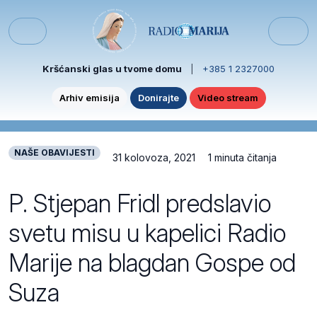
Skip to content
Skip to footer
Menu
Kršćanski glas u tvome domu
|
+385 1 2327000
Arhiv emisija
Donirajte
Video stream
NAŠE OBAVIJESTI
31 kolovoza, 2021
1 minuta čitanja
P. Stjepan Fridl predslavio
svetu misu u kapelici Radio
Marije na blagdan Gospe od
Suza