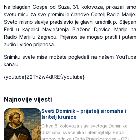
Na blagdan Gospe od Suza, 31. kolovoza, prikazali smo
svetu misu za sve preminule članove Obitelj Radio Marije.
Sveto misno slavlje predslavio je glavni urednik p. Stjepan
Fridl u kapelici Navještenja Blažene Djevice Marije na
Radio Mariji u Zagrebu. Prijenos se mogao pratiti i putem
audio i video prijenosa.
Snimku svete mise možete pogledati na našem YouTube
kanalu.
{youtube}Z2TnZw4dtRE{/youtube}
Najnovije vijesti
Sveti Dominik – prijatelj siromaha i
širitelj krunice
Crkva 8. kolovoza slavi svetoga Dominika
Guzmana, svećenika i utemeljitelja Reda
propovjednika (Ordo Praedicatorum – OP).