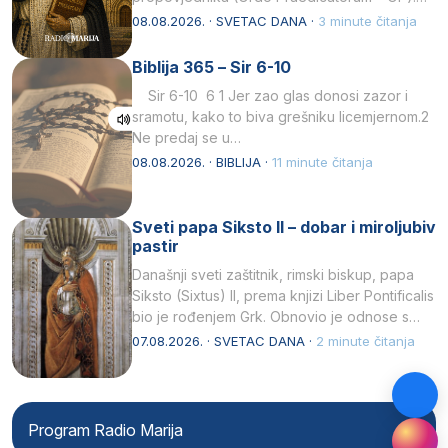
Svojim životom, dubokom ljubavlju prema
08.08.2026. · SVETAC DANA ·
3 minute čitanja
Kristu…
Biblija 365 – Sir 6-10
Sir 6-10 6 1 Jer zao glas donosi zazor i
sramotu, kako to biva grešniku licemjernom.2
Ne predaj se u…
08.08.2026. · BIBLIJA ·
11 minute čitanja
Sveti papa Siksto II – dobar i miroljubiv
pastir
Današnji sveti zaštitnik, rimski biskup, papa
Siksto (Sixtus) II, prema knjizi Liber Pontificalis
bio je rođenjem Grk. Obnovio je odnose s
afričkim…
07.08.2026. · SVETAC DANA ·
2 minute čitanja
Program Radio Marija