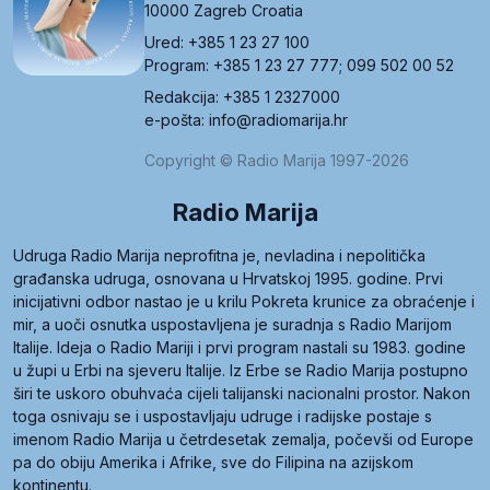
10000 Zagreb Croatia
Ured: +385 1 23 27 100
Program: +385 1 23 27 777; 099 502 00 52
Redakcija: +385 1 2327000
e-pošta: info@radiomarija.hr
Copyright © Radio Marija 1997-2026
Radio Marija
Udruga Radio Marija neprofitna je, nevladina i nepolitička
građanska udruga, osnovana u Hrvatskoj 1995. godine. Prvi
inicijativni odbor nastao je u krilu Pokreta krunice za obraćenje i
mir, a uoči osnutka uspostavljena je suradnja s Radio Marijom
Italije. Ideja o Radio Mariji i prvi program nastali su 1983. godine
u župi u Erbi na sjeveru Italije. Iz Erbe se Radio Marija postupno
širi te uskoro obuhvaća cijeli talijanski nacionalni prostor. Nakon
toga osnivaju se i uspostavljaju udruge i radijske postaje s
imenom Radio Marija u četrdesetak zemalja, počevši od Europe
pa do obiju Amerika i Afrike, sve do Filipina na azijskom
kontinentu.