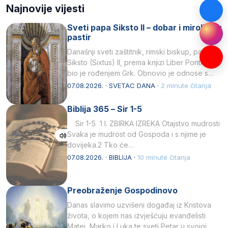
Najnovije vijesti
Sveti papa Siksto II – dobar i miroljubiv
pastir
Današnji sveti zaštitnik, rimski biskup, papa
Siksto (Sixtus) II, prema knjizi Liber Pontificalis
bio je rođenjem Grk. Obnovio je odnose s
afričkim…
07.08.2026. · SVETAC DANA ·
2 minute čitanja
Biblija 365 – Sir 1-5
Sir 1-5 1 I. ZBIRKA IZREKA Otajstvo mudrosti
Svaka je mudrost od Gospoda i s njime je
dovijeka.2 Tko će…
07.08.2026. · BIBLIJA ·
10 minute čitanja
Preobraženje Gospodinovo
Danas slavimo uzvišeni događaj iz Kristova
života, o kojem nas izvješćuju evanđelisti
Matej, Marko i Luka te sveti Petar u svojoj