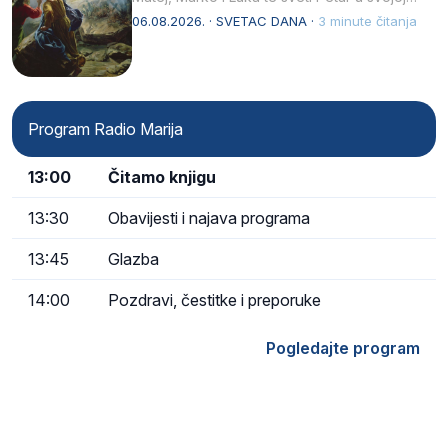
drugoj…
06.08.2026. · SVETAC DANA ·
3 minute čitanja
Program Radio Marija
13:00
Čitamo knjigu
13:30
Obavijesti i najava programa
13:45
Glazba
14:00
Pozdravi, čestitke i preporuke
Pogledajte program