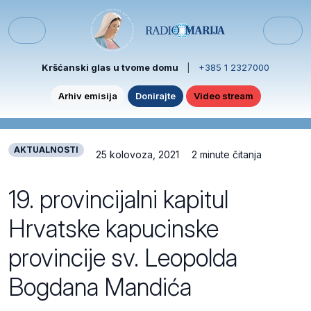
Skip to content
Skip to footer
Menu
Kršćanski glas u tvome domu
|
+385 1 2327000
Arhiv emisija
Donirajte
Video stream
AKTUALNOSTI
25 kolovoza, 2021
2 minute čitanja
19. provincijalni kapitul
Hrvatske kapucinske
provincije sv. Leopolda
Bogdana Mandića