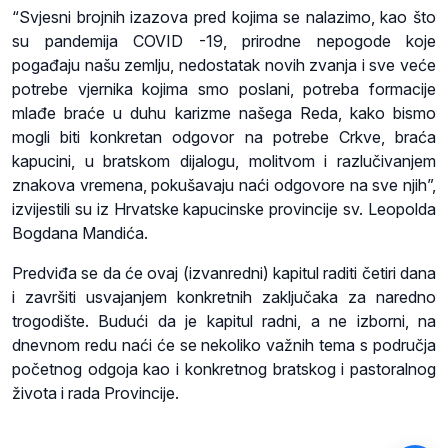
“Svjesni brojnih izazova pred kojima se nalazimo, kao što
su pandemija COVID -19, prirodne nepogode koje
pogađaju našu zemlju, nedostatak novih zvanja i sve veće
potrebe vjernika kojima smo poslani, potreba formacije
mlađe braće u duhu karizme našega Reda, kako bismo
mogli biti konkretan odgovor na potrebe Crkve, braća
kapucini, u bratskom dijalogu, molitvom i razlučivanjem
znakova vremena, pokušavaju naći odgovore na sve njih”,
izvijestili su iz Hrvatske kapucinske provincije sv. Leopolda
Bogdana Mandića.
Predviđa se da će ovaj (izvanredni) kapitul raditi četiri dana
i završiti usvajanjem konkretnih zaključaka za naredno
trogodište. Budući da je kapitul radni, a ne izborni, na
dnevnom redu naći će se nekoliko važnih tema s područja
početnog odgoja kao i konkretnog bratskog i pastoralnog
života i rada Provincije.