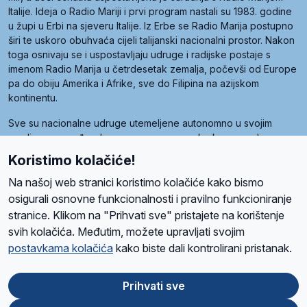
Italije. Ideja o Radio Mariji i prvi program nastali su 1983. godine
u župi u Erbi na sjeveru Italije. Iz Erbe se Radio Marija postupno
širi te uskoro obuhvaća cijeli talijanski nacionalni prostor. Nakon
toga osnivaju se i uspostavljaju udruge i radijske postaje s
imenom Radio Marija u četrdesetak zemalja, počevši od Europe
pa do obiju Amerika i Afrike, sve do Filipina na azijskom
kontinentu.
Sve su nacionalne udruge utemeljene autonomno u svojim
zemljama, a međusobna su povezane preko krovne udruge
pod nazivom Svjetska obitelj Radio Marije (World Family of
Koristimo kolačiće!
Radio Maria). Svjetsku obitelj utemeljilo je sedam članica, među
kojima je i hrvatska Udruga Radio Marija.
Na našoj web stranici koristimo kolačiće kako bismo
osigurali osnovne funkcionalnosti i pravilno funkcioniranje
stranice. Klikom na "Prihvati sve" pristajete na korištenje
svih kolačića. Međutim, možete upravljati svojim
O nama
Radio
Program
Volonteri
Prijatelji
Kontakt
Pravila privatnosti
postavkama kolačića
kako biste dali kontrolirani pristanak.
Kolačići
Uvjeti korištenja
Ova stranica je zaštićena Google reCAPTCHA sustavom
Prihvati sve