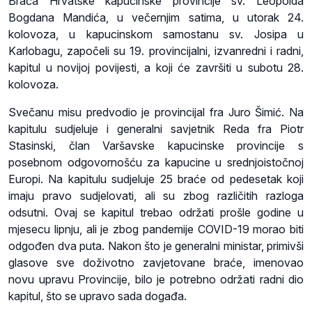
Braća Hrvatske kapucinske provincije sv. Leopolda
Bogdana Mandića, u večernjim satima, u utorak 24.
kolovoza, u kapucinskom samostanu sv. Josipa u
Karlobagu, započeli su 19. provincijalni, izvanredni i radni,
kapitul u novijoj povijesti, a koji će završiti u subotu 28.
kolovoza.
Svečanu misu predvodio je provincijal fra Juro Šimić. Na
kapitulu sudjeluje i generalni savjetnik Reda fra Piotr
Stasinski, član Varšavske kapucinske provincije s
posebnom odgovornošću za kapucine u srednjoistočnoj
Europi. Na kapitulu sudjeluje 25 braće od pedesetak koji
imaju pravo sudjelovati, ali su zbog različitih razloga
odsutni. Ovaj se kapitul trebao održati prošle godine u
mjesecu lipnju, ali je zbog pandemije COVID-19 morao biti
odgođen dva puta. Nakon što je generalni ministar, primivši
glasove sve doživotno zavjetovane braće, imenovao
novu upravu Provincije, bilo je potrebno održati radni dio
kapitul, što se upravo sada događa.