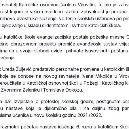
ravnatelj Katoličke osnovne škole u Virovitici, te mu je zahv
rost kojom je vršio navedenu službu. Zahvalnost je proširio
 njihovo dvostruko služenje: vođenje školskih ustanova po pr
 djelovanje u skladu s identitetom i svrhom katoličkih škola.
su katoličke škole evangelizacijske postaje požeške mjesne 
jno-obrazovnom projektu promiče evanđeoski sustav vrijed
ma da u svojoj slobodi uvide i prihvate Isusov put i postanu 
ječenja.
k Ureda Žuljević predstavio personalne promjene u katoličkim 
 koje se odnose na novog ravnatelja Ivana Mikolića u Virovi
roučitelja u Katoličkoj osnovnoj školi u Požegi i Katoličkog kl
ci, Zvonimira Zeleniku i Tomislava Dokozu.
 dali izvještaje o protekloj školskoj godini, postignutim us
ju nastave koja je djelomično bila i na daljinu zbog pa
pisima učenika u novu školsku godinu 2021./2022.
 razmotrili početak nastave idućega 6. rujna u katoličkim ško