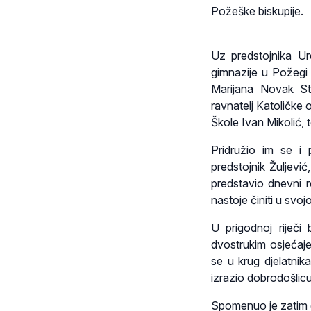
Požeške biskupije.
Uz predstojnika Ur
gimnazije u Požegi I
Marijana Novak St
ravnatelj Katoličke 
Škole Ivan Mikolić,
Pridružio im se i
predstojnik Žuljevi
predstavio dnevni 
nastoje činiti u svoj
U prigodnoj riječi
dvostrukim osjećaje
se u krug djelatnika
izrazio dobrodošlicu
Spomenuo je zatim d