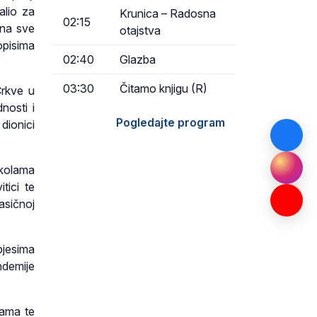
alio za
Krunica – Radosna
02:15
 na sve
otajstva
opisima
02:40
Glazba
03:30
Čitamo knjigu (R)
Crkve u
nosti i
Pogledajte program
dionici
školama
tici te
asičnoj
pjesima
ndemije
lama te