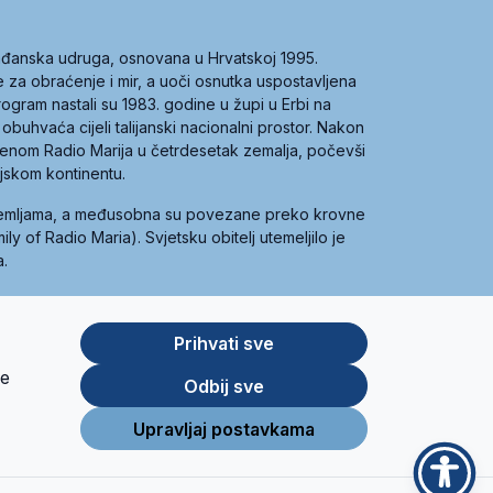
građanska udruga, osnovana u Hrvatskoj 1995.
ce za obraćenje i mir, a uoči osnutka uspostavljena
 program nastali su 1983. godine u župi u Erbi na
 obuhvaća cijeli talijanski nacionalni prostor. Nakon
 imenom Radio Marija u četrdesetak zemalja, počevši
ijskom kontinentu.
zemljama, a međusobna su povezane preko krovne
y of Radio Maria). Svjetsku obitelj utemeljilo je
a.
Prihvati sve
je
App
Google
Odbij sve
Store
Play
Upravljaj postavkama