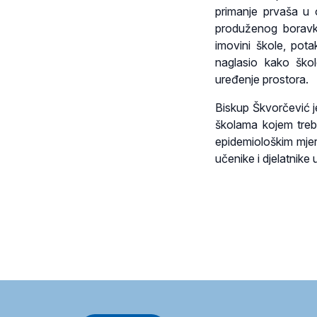
primanje prvaša u 
produženog boravka
imovini škole, pota
naglasio kako škol
uređenje prostora.
Biskup Škvorčević j
školama kojem treb
epidemiološkim mje
učenike i djelatnike 