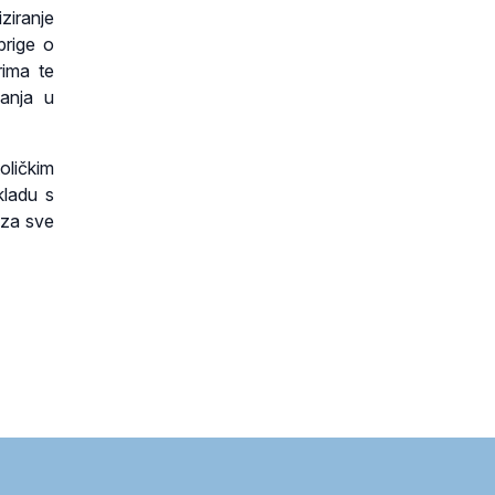
ziranje
brige o
rima te
ganja u
oličkim
kladu s
 za sve