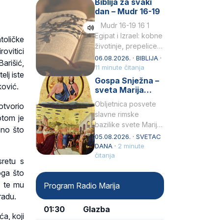
Biblija za svaki
Petar u svojoj
dan – Mudr 16-19
drugoj…
Mudr 16-19 16 1
Egipat i Izrael: kobne
toličke
životinje, prepelice
ovitici
Zato bijahu
06.08.2026. · BIBLIJA ·
arišić,
primjereno kažnjeni
11 minute čitanja
lj iste
sličnim životinjamai
Gospa Snježna –
ković.
mučeni mnoštvom
sveta Marija
kukaca.2 A narod…
Velika, zaštitnica
Obljetnica posvete
otvorio
rimske bazilike
slavne rimske
otom je
bazilike svete Marije
ono što
Velike (Santa Maria
05.08.2026. · SVETAC
Maggiore) u narodu
DANA ·
2 minute
se slavi kao Gospa
čitanja
sretu s
Snježna. Ovaj naziv,
oga što
Sancta Maria…
e te mu
Program Radio Marija
radu.
01:30
Glazba
a, koji