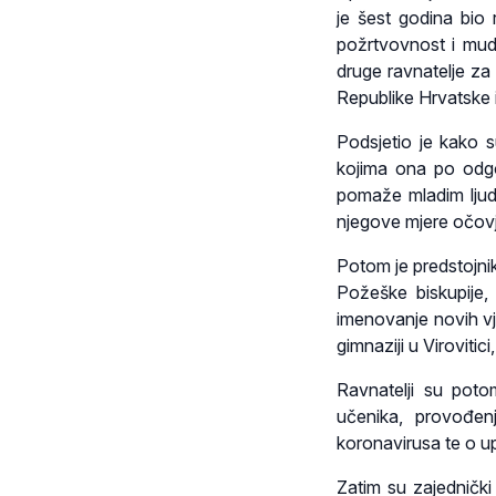
je šest godina bio 
požrtvovnost i mud
druge ravnatelje za
Republike Hrvatske i
Podsjetio je kako 
kojima ona po odgo
pomaže mladim ljudi
njegove mjere očov
Potom je predstojni
Požeške biskupije,
imenovanje novih vje
gimnaziji u Viroviti
Ravnatelji su potom
učenika, provođen
koronavirusa te o u
Zatim su zajednički