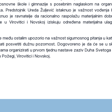
osnovne škole i gimnazije s posebnim naglaskom na organi
. Predstojnik Ureda Žuljević istaknuo je važnost vođenja 
knuo je ravnatelje da racionalno raspolažu materijalnim dob
e u Virovitici i Novskoj iziskuju određena materijalna ula
e među ostalim upozorio na važnost sigurnosnog pitanja u kat
ati posvetiti dužnu pozornost. Dogovoreno je da će se u s
rama organizirati u prvom tjednu nastave zaziv Duha Svetoga
u Požegi, Virovitici i Novskoj.