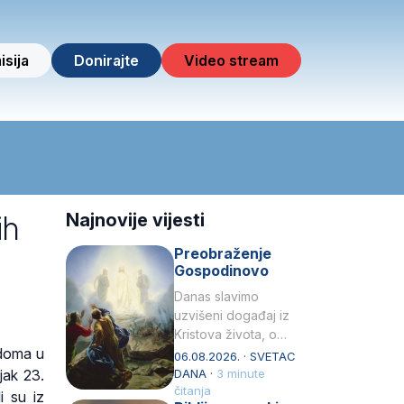
isija
Donirajte
Video stream
ih
Najnovije vijesti
Preobraženje
Gospodinovo
Danas slavimo
uzvišeni događaj iz
Kristova života, o
 doma u
kojem nas izvješćuju
06.08.2026. · SVETAC
evanđelisti Matej,
jak 23.
DANA ·
3 minute
Marko i Luka te sveti
čitanja
i su iz