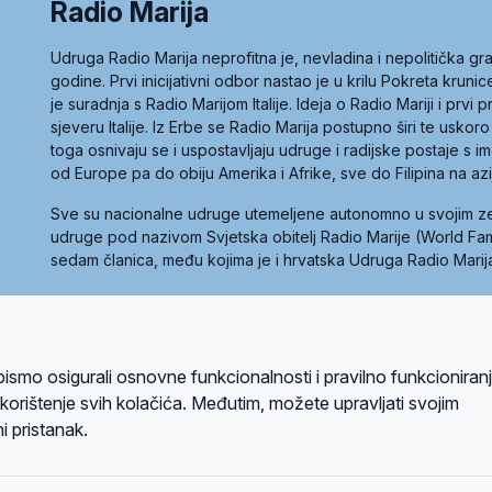
Radio Marija
Udruga Radio Marija neprofitna je, nevladina i nepolitička 
godine. Prvi inicijativni odbor nastao je u krilu Pokreta kruni
je suradnja s Radio Marijom Italije. Ideja o Radio Mariji i prvi
sjeveru Italije. Iz Erbe se Radio Marija postupno širi te uskoro
toga osnivaju se i uspostavljaju udruge i radijske postaje s
od Europe pa do obiju Amerika i Afrike, sve do Filipina na az
Sve su nacionalne udruge utemeljene autonomno u svojim 
udruge pod nazivom Svjetska obitelj Radio Marije (World Famil
sedam članica, među kojima je i hrvatska Udruga Radio Marij
la privatnosti
Kolačići
Uvjeti korištenja
bismo osigurali osnovne funkcionalnosti i pravilno funkcioniran
A sustavom
a korištenje svih kolačića. Međutim, možete upravljati svojim
i pristanak.