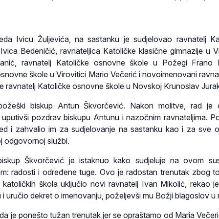
eda Ivicu Žuljevića, na sastanku je sudjelovao ravnatelj Ka
vica Bedeničić, ravnateljica Katoličke klasične gimnazije u Vir
anić, ravnatelj Katoličke osnovne škole u Požegi Frano B
osnovne škole u Virovitici Mario Večerić i novoimenovani ravnate
 te ravnatelj Katoličke osnovne škole u Novskoj Krunoslav Jura
 požeški biskup Antun Škvorčević. Nakon molitve, rad je 
ć, uputivši pozdrav biskupu Antunu i nazočnim ravnateljima. P
red i zahvalio im za sudjelovanje na sastanku kao i za sve 
oj odgovornoj službi.
 biskup Škvorčević je istaknuo kako sudjeluje na ovom su
m: radosti i određene tuge. Ovo je radostan trenutak zbog t
 katoličkih škola uključio novi ravnatelj Ivan Mikolić, rekao j
 i uručio dekret o imenovanju, poželjevši mu Božji blagoslov u 
a je ponešto tužan trenutak jer se opraštamo od Maria Večerić