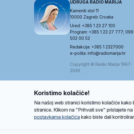
UDRUGA RADIO MARIJA
Kameniti stol 11
10000 Zagreb Croatia
Ured: +385 1 23 27 100
Program: +385 1 23 27 777; 099
502 00 52
Redakcija: +385 1 2327000
e-pošta: info@radiomarija.hr
Copyright © Radio Marija 1997-
2026
Koristimo kolačiće!
O nama
Radio
Program
Volonteri
Prijatelji
Kontakt
Pravi
Na našoj web stranici koristimo kolačiće kako 
Ova stranica je zaštićena Google reCAPTCH
stranice. Klikom na "Prihvati sve" pristajete n
postavkama kolačića
kako biste dali kontroliran
Design and development
SIK
&
C-Tel