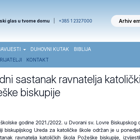
Arhiv em
ski glas u tvome domu
|
+385 1 2327000
AVIJESTI
DUHOVNI KUTAK
BIBLIJA
RIJATELJI
KONTAKT
ni sastanak ravnatelja katoličk
eške biskupije
školske godine 2021./2022. u Dvorani sv. Lovre Biskupskog
ji biskupijskog Ureda za katoličke škole održan je u ponedjel
anak ravnatelja katoličkih škola Požeške biskupije, izvijestil