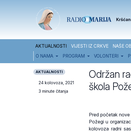
Skip to content
Skip to footer
Kršćan
AKTUALNOSTI
VIJESTI IZ CRKVE
NAŠE OB
O NAMA
PROGRAM
VOLONTERI
P
Održan rad
AKTUALNOSTI
škola Pož
24 kolovoza, 2021
3 minute čitanja
Pred početak nove 
Požegi u organizaci
kolovoza radni sast