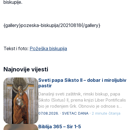
biskupije.
{gallery}pozeska-biskupija/20210818{/gallery}
Tekst i foto:
Požeška biskupija
Najnovije vijesti
Sveti papa Siksto II – dobar i miroljubiv
pastir
Današnji sveti zaštitnik, rimski biskup, papa
Siksto (Sixtus) II, prema knjizi Liber Pontificalis
bio je rođenjem Grk. Obnovio je odnose s
afričkim…
07.08.2026. · SVETAC DANA ·
2 minute čitanja
Biblija 365 – Sir 1-5