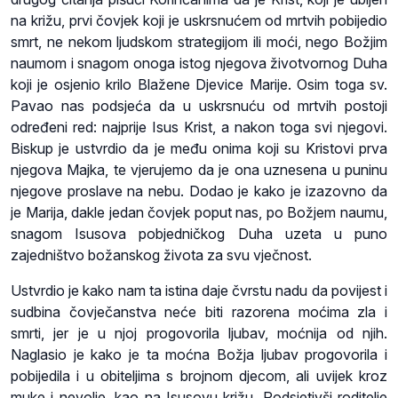
na križu, prvi čovjek koji je uskrsnućem od mrtvih pobijedio
smrt, ne nekom ljudskom strategijom ili moći, nego Božjim
naumom i snagom onoga istog njegova životvornog Duha
koji je osjenio krilo Blažene Djevice Marije. Osim toga sv.
Pavao nas podsjeća da u uskrsnuću od mrtvih postoji
određeni red: najprije Isus Krist, a nakon toga svi njegovi.
Biskup je ustvrdio da je među onima koji su Kristovi prva
njegova Majka, te vjerujemo da je ona uznesena u puninu
njegove proslave na nebu. Dodao je kako je izazovno da
je Marija, dakle jedan čovjek poput nas, po Božjem naumu,
snagom Isusova pobjedničkog Duha uzeta u puno
zajedništvo božanskog života za svu vječnost.
Ustvrdio je kako nam ta istina daje čvrstu nadu da povijest i
sudbina čovječanstva neće biti razorena moćima zla i
smrti, jer je u njoj progovorila ljubav, moćnija od njih.
Naglasio je kako je ta moćna Božja ljubav progovorila i
pobijedila i u obiteljima s brojnom djecom, ali uvijek kroz
muke i nevolje, kao na Isusovu križu. Podsjetivši roditelje