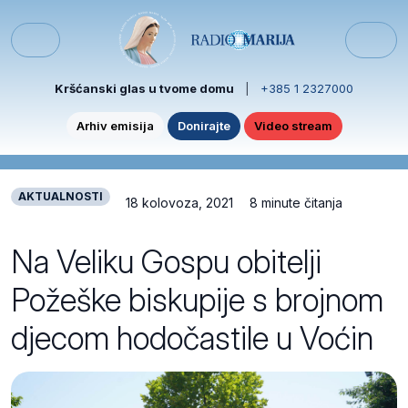
Skip to content
Skip to footer
Menu
Kršćanski glas u tvome domu
|
+385 1 2327000
Arhiv emisija
Donirajte
Video stream
AKTUALNOSTI
18 kolovoza, 2021
8 minute čitanja
Na Veliku Gospu obitelji
Požeške biskupije s brojnom
djecom hodočastile u Voćin