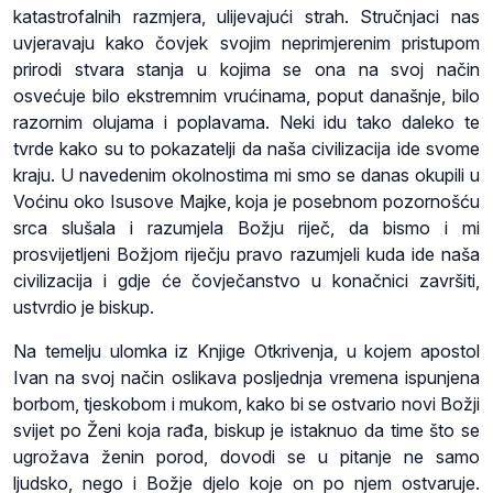
katastrofalnih razmjera, ulijevajući strah. Stručnjaci nas
uvjeravaju kako čovjek svojim neprimjerenim pristupom
prirodi stvara stanja u kojima se ona na svoj način
osvećuje bilo ekstremnim vrućinama, poput današnje, bilo
razornim olujama i poplavama. Neki idu tako daleko te
tvrde kako su to pokazatelji da naša civilizacija ide svome
kraju. U navedenim okolnostima mi smo se danas okupili u
Voćinu oko Isusove Majke, koja je posebnom pozornošću
srca slušala i razumjela Božju riječ, da bismo i mi
prosvijetljeni Božjom riječju pravo razumjeli kuda ide naša
civilizacija i gdje će čovječanstvo u konačnici završiti,
ustvrdio je biskup.
Na temelju ulomka iz Knjige Otkrivenja, u kojem apostol
Ivan na svoj način oslikava posljednja vremena ispunjena
borbom, tjeskobom i mukom, kako bi se ostvario novi Božji
svijet po Ženi koja rađa, biskup je istaknuo da time što se
ugrožava ženin porod, dovodi se u pitanje ne samo
ljudsko, nego i Božje djelo koje on po njem ostvaruje.