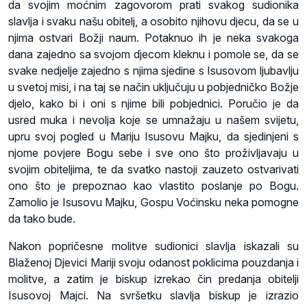
da svojim moćnim zagovorom prati svakog sudionika
slavlja i svaku našu obitelj, a osobito njihovu djecu, da se u
njima ostvari Božji naum. Potaknuo ih je neka svakoga
dana zajedno sa svojom djecom kleknu i pomole se, da se
svake nedjelje zajedno s njima sjedine s Isusovom ljubavlju
u svetoj misi, i na taj se način uključuju u pobjedničko Božje
djelo, kako bi i oni s njime bili pobjednici. Poručio je da
usred muka i nevolja koje se umnažaju u našem svijetu,
upru svoj pogled u Mariju Isusovu Majku, da sjedinjeni s
njome povjere Bogu sebe i sve ono što proživljavaju u
svojim obiteljima, te da svatko nastoji zauzeto ostvarivati
ono što je prepoznao kao vlastito poslanje po Bogu.
Zamolio je Isusovu Majku, Gospu Voćinsku neka pomogne
da tako bude.
Nakon popričesne molitve sudionici slavlja iskazali su
Blaženoj Djevici Mariji svoju odanost poklicima pouzdanja i
molitve, a zatim je biskup izrekao čin predanja obitelji
Isusovoj Majci. Na svršetku slavlja biskup je izrazio