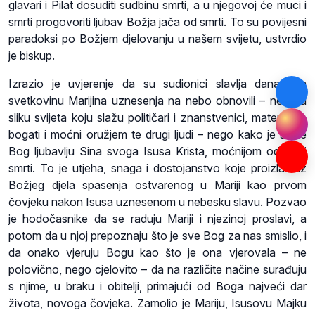
glavari i Pilat dosuditi sudbinu smrti, a u njegovoj će muci i
smrti progovoriti ljubav Božja jača od smrti. To su povijesni
paradoksi po Božjem djelovanju u našem svijetu, ustvrdio
je biskup.
Izrazio je uvjerenje da su sudionici slavlja danas na
svetkovinu Marijina uznesenja na nebo obnovili – ne onu
sliku svijeta koju slažu političari i znanstvenici, materijalno
bogati i moćni oružjem te drugi ljudi – nego kako je slaže
Bog ljubavlju Sina svoga Isusa Krista, moćnijom od zla i
smrti. To je utjeha, snaga i dostojanstvo koje proizlazi iz
Božjeg djela spasenja ostvarenog u Mariji kao prvom
čovjeku nakon Isusa uznesenom u nebesku slavu. Pozvao
je hodočasnike da se raduju Mariji i njezinoj proslavi, a
potom da u njoj prepoznaju što je sve Bog za nas smislio, i
da onako vjeruju Bogu kao što je ona vjerovala – ne
polovično, nego cjelovito – da na različite načine surađuju
s njime, u braku i obitelji, primajući od Boga najveći dar
života, novoga čovjeka. Zamolio je Mariju, Isusovu Majku