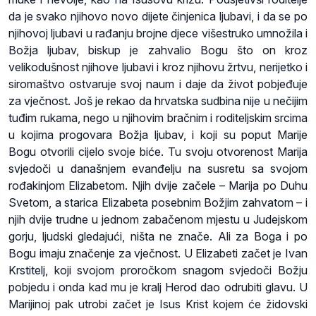
da je svako njihovo novo dijete činjenica ljubavi, i da se po
njihovoj ljubavi u rađanju brojne djece višestruko umnožila i
Božja ljubav, biskup je zahvalio Bogu što on kroz
velikodušnost njihove ljubavi i kroz njihovu žrtvu, nerijetko i
siromaštvo ostvaruje svoj naum i daje da život pobjeđuje
za vječnost. Još je rekao da hrvatska sudbina nije u nečijim
tuđim rukama, nego u njihovim bračnim i roditeljskim srcima
u kojima progovara Božja ljubav, i koji su poput Marije
Bogu otvorili cijelo svoje biće. Tu svoju otvorenost Marija
svjedoči u današnjem evanđelju na susretu sa svojom
rođakinjom Elizabetom. Njih dvije začele – Marija po Duhu
Svetom, a starica Elizabeta posebnim Božjim zahvatom – i
njih dvije trudne u jednom zabačenom mjestu u Judejskom
gorju, ljudski gledajući, ništa ne znače. Ali za Boga i po
Bogu imaju značenje za vječnost. U Elizabeti začet je Ivan
Krstitelj, koji svojom proročkom snagom svjedoči Božju
pobjedu i onda kad mu je kralj Herod dao odrubiti glavu. U
Marijinoj pak utrobi začet je Isus Krist kojem će židovski