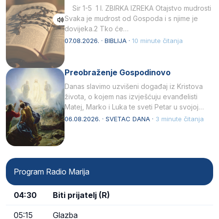
Sir 1-5 1 I. ZBIRKA IZREKA Otajstvo mudrosti
Svaka je mudrost od Gospoda i s njime je
dovijeka.2 Tko će…
07.08.2026. · BIBLIJA ·
10 minute čitanja
Preobraženje Gospodinovo
Danas slavimo uzvišeni događaj iz Kristova
života, o kojem nas izvješćuju evanđelisti
Matej, Marko i Luka te sveti Petar u svojoj
drugoj…
06.08.2026. · SVETAC DANA ·
3 minute čitanja
Program Radio Marija
04:30
Biti prijatelj (R)
05:15
Glazba