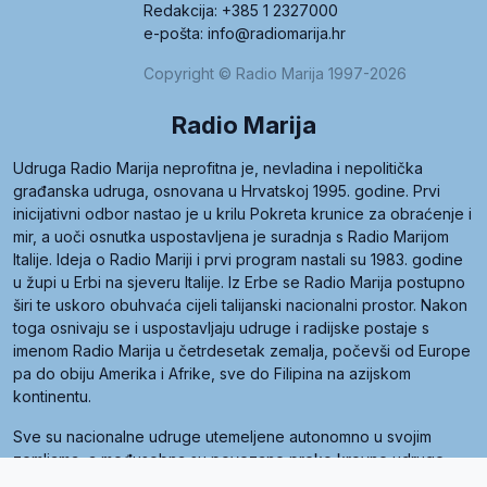
Redakcija: +385 1 2327000
e-pošta: info@radiomarija.hr
Copyright © Radio Marija 1997-2026
Radio Marija
Udruga Radio Marija neprofitna je, nevladina i nepolitička
građanska udruga, osnovana u Hrvatskoj 1995. godine. Prvi
inicijativni odbor nastao je u krilu Pokreta krunice za obraćenje i
mir, a uoči osnutka uspostavljena je suradnja s Radio Marijom
Italije. Ideja o Radio Mariji i prvi program nastali su 1983. godine
u župi u Erbi na sjeveru Italije. Iz Erbe se Radio Marija postupno
širi te uskoro obuhvaća cijeli talijanski nacionalni prostor. Nakon
toga osnivaju se i uspostavljaju udruge i radijske postaje s
imenom Radio Marija u četrdesetak zemalja, počevši od Europe
pa do obiju Amerika i Afrike, sve do Filipina na azijskom
kontinentu.
Sve su nacionalne udruge utemeljene autonomno u svojim
zemljama, a međusobna su povezane preko krovne udruge
pod nazivom Svjetska obitelj Radio Marije (World Family of