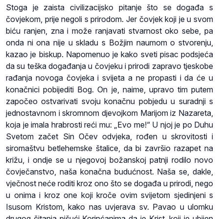
Stoga je zaista civilizacijsko pitanje što se događa s
čovjekom, prije negoli s prirodom. Jer čovjek koji je u svom
biću ranjen, zna i može ranjavati stvarnost oko sebe, pa
onda ni ona nije u skladu s Božjim naumom o stvorenju,
kazao je biskup. Napomenuo je kako sveti pisac podsjeća
da su teška događanja u čovjeku i prirodi zapravo tjeskobe
rađanja novoga čovjeka i svijeta a ne propasti i da će u
konačnici pobijediti Bog. On je, naime, upravo tim putem
započeo ostvarivati svoju konačnu pobjedu u suradnji s
jednostavnom i skromnom djevojkom Marijom iz Nazareta,
koja je imala hrabrosti reći mu: „Evo me!“ U njoj je po Duhu
Svetom začet Sin Očev odvjeka, rođen u skrovitosti i
siromaštvu betlehemske štalice, da bi završio razapet na
križu, i ondje se u njegovoj božanskoj patnji rodilo novo
čovječanstvo, naša konačna budućnost. Naša se, dakle,
vječnost neće roditi kroz ono što se događa u prirodi, nego
u onima i kroz one koji kroče ovim svijetom sjedinjeni s
Isusom Kristom, kako nas uvjerava sv. Pavao u ulomku
drugog čitanja pišući Korinćanima da je Krist, koji je ubijen