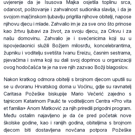
uvjerenje da je Isusova Majka osjetila toplinu srca,
odanost, poštovanje i zahvalnost sudionika slavlja, i da je
svojom majčinskom ljubavlju prigrlila njihove obitelji, napose
njihovu djecu i mlade. Zahvalio im je za sve ono što prinose
kao žrtvu ljubavi za život, za svoju djecu, za Crkvu i za
našu domovinu. Zahvalio je i svećenicima koji su u
ispovjedaonici služili Božjem milosrđu, koncelebrantima,
župniku i voditelju svetišta Ivanu Ereizu, časnim sestrama,
pjevačima i svima koji su dali svoj doprinos u organizaciji
ovog hodočašća te je na sve njih zazvao Božji blagoslov.
Nakon kratkog odmora obitelji s brojnom djecom uputili su
se u dvoranu Hrvatskog doma u Voćinu, gdje su ravnatelj
Caritasa Požeške biskupije Mario Večerić zajedno s
tajnicom Katarinom Paulić te voditeljicom Centra «Pro vita
et familia» Anom Matković za njih priredili prigodni program.
Među ostalim najavljeno je da će pred početak nove
školske godine, kao i ranijih godina, obiteljima s brojnom
djecom biti dostavljena novčana potpora Požeške