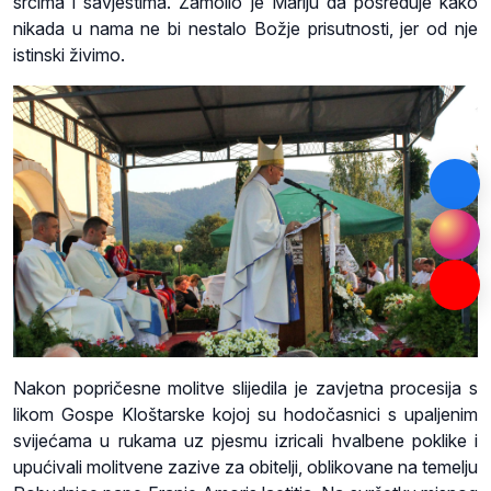
srcima i savjestima. Zamolio je Mariju da posreduje kako
nikada u nama ne bi nestalo Božje prisutnosti, jer od nje
istinski živimo.
Nakon popričesne molitve slijedila je zavjetna procesija s
likom Gospe Kloštarske kojoj su hodočasnici s upaljenim
svijećama u rukama uz pjesmu izricali hvalbene poklike i
upućivali molitvene zazive za obitelji, oblikovane na temelju