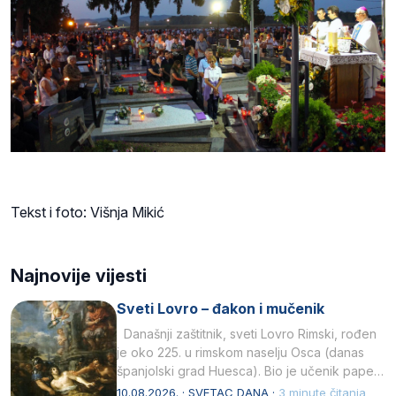
Tekst i foto: Višnja Mikić
Najnovije vijesti
Sveti Lovro – đakon i mučenik
Današnji zaštitnik, sveti Lovro Rimski, rođen
je oko 225. u rimskom naselju Osca (danas
španjolski grad Huesca). Bio je učenik pape…
10.08.2026. · SVETAC DANA ·
3 minute čitanja