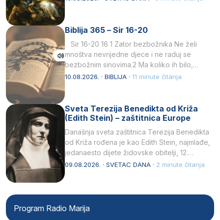
Biblija 365 – Sir 16-20
Sir 16-20 16 1 Zator bezbožnika Ne želi
mnoštva nevrijedne djece i ne raduj se
bezbožnim sinovima.2 Ma koliko ih bilo,…
10.08.2026. · BIBLIJA ·
11 minute čitanja
Sveta Terezija Benedikta od Križa
(Edith Stein) – zaštitnica Europe
Današnja sveta zaštitnica Terezija Benedikta
od Križa rođena je kao Edith Stein, najmlađe,
jedanaesto dijete židovske obitelji, 12.
listopada 1891, u Wrocławu…
09.08.2026. · SVETAC DANA ·
2 minute čitanja
Program Radio Marija