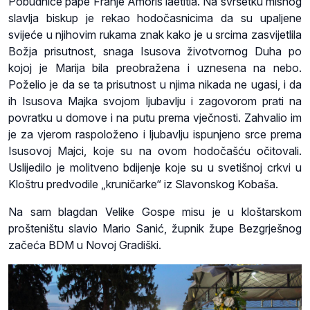
Pobudnice pape Franje Amoris laetitia. Na svršetku misnog
slavlja biskup je rekao hodočasnicima da su upaljene
svijeće u njihovim rukama znak kako je u srcima zasvijetlila
Božja prisutnost, snaga Isusova životvornog Duha po
kojoj je Marija bila preobražena i uznesena na nebo.
Poželio je da se ta prisutnost u njima nikada ne ugasi, i da
ih Isusova Majka svojom ljubavlju i zagovorom prati na
povratku u domove i na putu prema vječnosti. Zahvalio im
je za vjerom raspoloženo i ljubavlju ispunjeno srce prema
Isusovoj Majci, koje su na ovom hodočašću očitovali.
Uslijedilo je molitveno bdijenje koje su u svetišnoj crkvi u
Kloštru predvodile „kruničarke“ iz Slavonskog Kobaša.
Na sam blagdan Velike Gospe misu je u kloštarskom
prošteništu slavio Mario Sanić, župnik župe Bezgrješnog
začeća BDM u Novoj Gradiški.