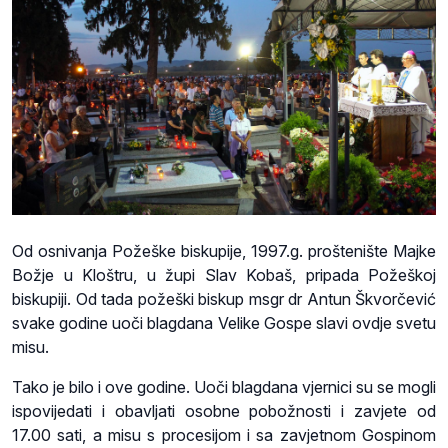
Od osnivanja Požeške biskupije, 1997.g. proštenište Majke
Božje u Kloštru, u župi Slav Kobaš, pripada Požeškoj
biskupiji. Od tada požeški biskup msgr dr Antun Škvorčević
svake godine uoči blagdana Velike Gospe slavi ovdje svetu
misu.
Tako je bilo i ove godine. Uoči blagdana vjernici su se mogli
ispovijedati i obavljati osobne pobožnosti i zavjete od
17.00 sati, a misu s procesijom i sa zavjetnom Gospinom