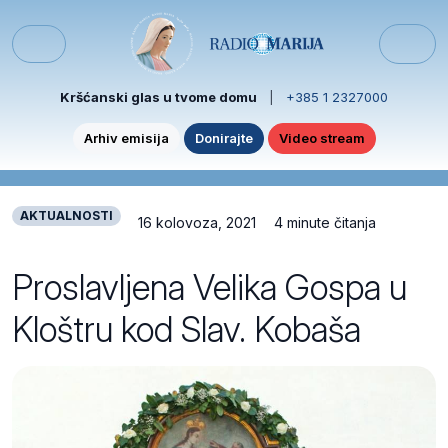
Skip to content
Skip to footer
Menu
Kršćanski glas u tvome domu
|
+385 1 2327000
Arhiv emisija
Donirajte
Video stream
AKTUALNOSTI
16 kolovoza, 2021
4 minute čitanja
Proslavljena Velika Gospa u
Kloštru kod Slav. Kobaša