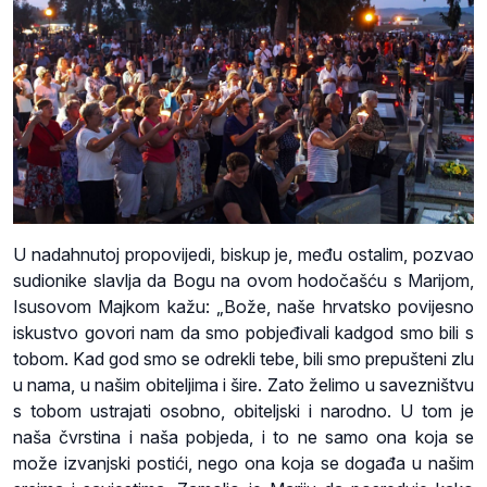
U nadahnutoj propovijedi, biskup je, među ostalim, pozvao
sudionike slavlja da Bogu na ovom hodočašću s Marijom,
Isusovom Majkom kažu: „Bože, naše hrvatsko povijesno
iskustvo govori nam da smo pobjeđivali kadgod smo bili s
tobom. Kad god smo se odrekli tebe, bili smo prepušteni zlu
u nama, u našim obiteljima i šire. Zato želimo u savezništvu
s tobom ustrajati osobno, obiteljski i narodno. U tom je
naša čvrstina i naša pobjeda, i to ne samo ona koja se
može izvanjski postići, nego ona koja se događa u našim