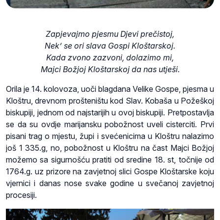
Zapjevajmo pjesmu Djevi prečistoj,
Nek’ se ori slava Gospi Kloštarskoj.
Kada zvono zazvoni, dolazimo mi,
Majci Božjoj Kloštarskoj da nas utješi.
Orila je 14. kolovoza, uoči blagdana Velike Gospe, pjesma u
Kloštru, drevnom prošteništu kod Slav. Kobaša u Požeškoj
biskupiji, jednom od najstarijih u ovoj biskupiji. Pretpostavlja
se da su ovdje marijansku pobožnost uveli cisterciti. Prvi
pisani trag o mjestu, župi i svećenicima u Kloštru nalazimo
još 1 335.g, no, pobožnost u Kloštru na čast Majci Božjoj
možemo sa sigurnošću pratiti od sredine 18. st, točnije od
1764.g. uz prizore na zavjetnoj slici Gospe Kloštarske koju
vjernici i danas nose svake godine u svečanoj zavjetnoj
procesiji.