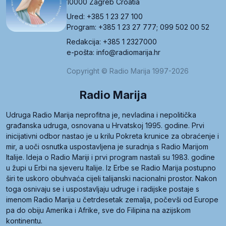
10000 Zagreb Croatia
Ured: +385 1 23 27 100
Program: +385 1 23 27 777; 099 502 00 52
Redakcija: +385 1 2327000
e-pošta: info@radiomarija.hr
Copyright © Radio Marija 1997-2026
Radio Marija
Udruga Radio Marija neprofitna je, nevladina i nepolitička
građanska udruga, osnovana u Hrvatskoj 1995. godine. Prvi
inicijativni odbor nastao je u krilu Pokreta krunice za obraćenje i
mir, a uoči osnutka uspostavljena je suradnja s Radio Marijom
Italije. Ideja o Radio Mariji i prvi program nastali su 1983. godine
u župi u Erbi na sjeveru Italije. Iz Erbe se Radio Marija postupno
širi te uskoro obuhvaća cijeli talijanski nacionalni prostor. Nakon
toga osnivaju se i uspostavljaju udruge i radijske postaje s
imenom Radio Marija u četrdesetak zemalja, počevši od Europe
pa do obiju Amerika i Afrike, sve do Filipina na azijskom
kontinentu.