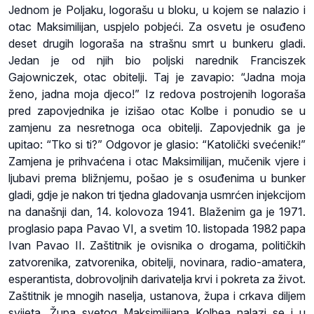
Jednom je Poljaku, logorašu u bloku, u kojem se nalazio i
otac Maksimilijan, uspjelo pobjeći. Za osvetu je osuđeno
deset drugih logoraša na strašnu smrt u bunkeru gladi.
Jedan je od njih bio poljski narednik Franciszek
Gajowniczek, otac obitelji. Taj je zavapio: “Jadna moja
ženo, jadna moja djeco!” Iz redova postrojenih logoraša
pred zapovjednika je izišao otac Kolbe i ponudio se u
zamjenu za nesretnoga oca obitelji. Zapovjednik ga je
upitao: “Tko si ti?” Odgovor je glasio: “Katolički svećenik!”
Zamjena je prihvaćena i otac Maksimilijan, mučenik vjere i
ljubavi prema bližnjemu, pošao je s osuđenima u bunker
gladi, gdje je nakon tri tjedna gladovanja usmrćen injekcijom
na današnji dan, 14. kolovoza 1941. Blaženim ga je 1971.
proglasio papa Pavao VI, a svetim 10. listopada 1982 papa
Ivan Pavao II. Zaštitnik je ovisnika o drogama, političkih
zatvorenika, zatvorenika, obitelji, novinara, radio-amatera,
esperantista, dobrovoljnih darivatelja krvi i pokreta za život.
Zaštitnik je mnogih naselja, ustanova, župa i crkava diljem
svijeta. Župa svetog Maksimilijana Kolbea nalazi se i u