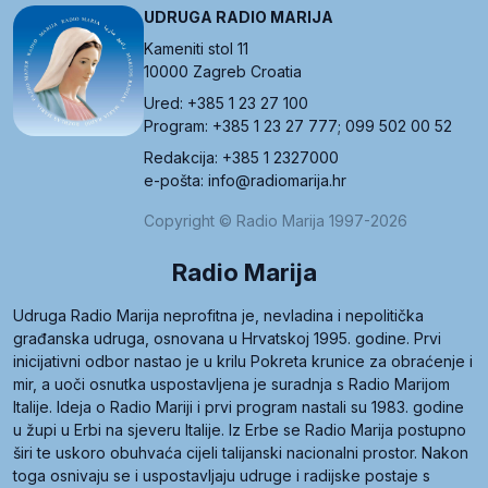
UDRUGA RADIO MARIJA
Kameniti stol 11
10000 Zagreb Croatia
Ured: +385 1 23 27 100
Program: +385 1 23 27 777; 099 502 00 52
Redakcija: +385 1 2327000
e-pošta: info@radiomarija.hr
Copyright © Radio Marija 1997-2026
Radio Marija
Udruga Radio Marija neprofitna je, nevladina i nepolitička
građanska udruga, osnovana u Hrvatskoj 1995. godine. Prvi
inicijativni odbor nastao je u krilu Pokreta krunice za obraćenje i
mir, a uoči osnutka uspostavljena je suradnja s Radio Marijom
Italije. Ideja o Radio Mariji i prvi program nastali su 1983. godine
u župi u Erbi na sjeveru Italije. Iz Erbe se Radio Marija postupno
širi te uskoro obuhvaća cijeli talijanski nacionalni prostor. Nakon
toga osnivaju se i uspostavljaju udruge i radijske postaje s