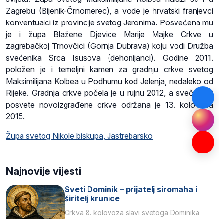
Zagrebu (Bijenik-Črnomerec), a vode je hrvatski franjevci
konventualci iz provincije svetog Jeronima. Posvećena mu
je i župa Blažene Djevice Marije Majke Crkve u
zagrebačkoj Trnovčici (Gornja Dubrava) koju vodi Družba
svećenika Srca Isusova (dehonijanci). Godine 2011.
položen je i temeljni kamen za gradnju crkve svetog
Maksimilijana Kolbea u Podhumu kod Jelenja, nedaleko od
Rijeke. Gradnja crkve počela je u rujnu 2012, a svečanost
posvete novoizgrađene crkve održana je 13. kolovoza
2015.
Župa svetog Nikole biskupa, Jastrebarsko
Najnovije vijesti
Sveti Dominik – prijatelj siromaha i
širitelj krunice
Crkva 8. kolovoza slavi svetoga Dominika