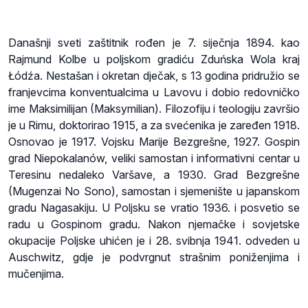
Današnji sveti zaštitnik rođen je 7. siječnja 1894. kao
Rajmund Kolbe u poljskom gradiću Zduńska Wola kraj
Łódźa. Nestašan i okretan dječak, s 13 godina pridružio se
franjevcima konventualcima u Lavovu i dobio redovničko
ime Maksimilijan (Maksymilian). Filozofiju i teologiju završio
je u Rimu, doktorirao 1915, a za svećenika je zaređen 1918.
Osnovao je 1917. Vojsku Marije Bezgrešne, 1927. Gospin
grad Niepokalanów, veliki samostan i informativni centar u
Teresinu nedaleko Varšave, a 1930. Grad Bezgrešne
(Mugenzai No Sono), samostan i sjemenište u japanskom
gradu Nagasakiju. U Poljsku se vratio 1936. i posvetio se
radu u Gospinom gradu. Nakon njemačke i sovjetske
okupacije Poljske uhićen je i 28. svibnja 1941. odveden u
Auschwitz, gdje je podvrgnut strašnim poniženjima i
mučenjima.