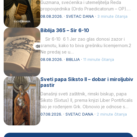
Guzmana, svećenika i utemeljitelja Reda
propovjednika (Ordo Praedicatorum – OP).
Svojim životom, dubokom ljubavlju prema
08.08.2026. · SVETAC DANA ·
3 minute čitanja
Kristu…
Biblija 365 – Sir 6-10
Sir 6-10 6 1 Jer zao glas donosi zazor i
sramotu, kako to biva grešniku licemjernom.2
Ne predaj se u…
08.08.2026. · BIBLIJA ·
11 minute čitanja
Sveti papa Siksto II – dobar i miroljubiv
pastir
Današnji sveti zaštitnik, rimski biskup, papa
Siksto (Sixtus) II, prema knjizi Liber Pontificalis
bio je rođenjem Grk. Obnovio je odnose s
afričkim…
07.08.2026. · SVETAC DANA ·
2 minute čitanja