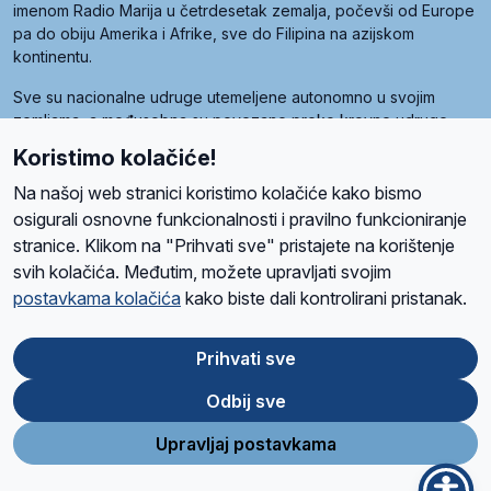
imenom Radio Marija u četrdesetak zemalja, počevši od Europe
pa do obiju Amerika i Afrike, sve do Filipina na azijskom
kontinentu.
Sve su nacionalne udruge utemeljene autonomno u svojim
zemljama, a međusobna su povezane preko krovne udruge
pod nazivom Svjetska obitelj Radio Marije (World Family of
Koristimo kolačiće!
Radio Maria). Svjetsku obitelj utemeljilo je sedam članica, među
kojima je i hrvatska Udruga Radio Marija.
Na našoj web stranici koristimo kolačiće kako bismo
osigurali osnovne funkcionalnosti i pravilno funkcioniranje
stranice. Klikom na "Prihvati sve" pristajete na korištenje
svih kolačića. Međutim, možete upravljati svojim
O nama
Radio
Program
Volonteri
Prijatelji
Kontakt
Pravila privatnosti
postavkama kolačića
kako biste dali kontrolirani pristanak.
Kolačići
Uvjeti korištenja
Ova stranica je zaštićena Google reCAPTCHA sustavom
Prihvati sve
Odbij sve
App
Google
Store
Play
Upravljaj postavkama
Design and development
SIK
&
C-Tel