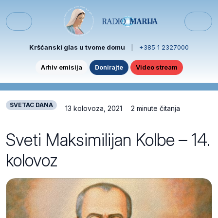
Skip to content
Skip to footer
Menu
Kršćanski glas u tvome domu
|
+385 1 2327000
Arhiv emisija
Donirajte
Video stream
SVETAC DANA
13 kolovoza, 2021
2 minute čitanja
Sveti Maksimilijan Kolbe – 14.
kolovoz