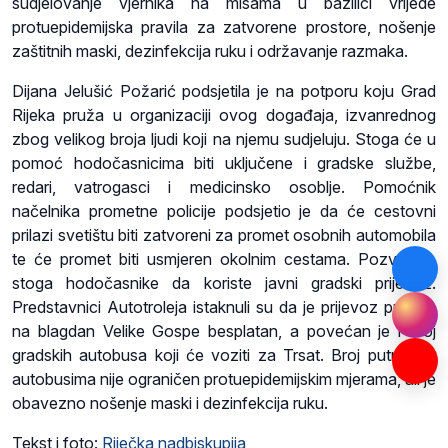
sudjelovanje vjernika na misama u bazilici vrijede
protuepidemijska pravila za zatvorene prostore, nošenje
zaštitnih maski, dezinfekcija ruku i održavanje razmaka.
Dijana Jelušić Požarić podsjetila je na potporu koju Grad
Rijeka pruža u organizaciji ovog događaja, izvanrednog
zbog velikog broja ljudi koji na njemu sudjeluju. Stoga će u
pomoć hodočasnicima biti uključene i gradske službe,
redari, vatrogasci i medicinsko osoblje. Pomoćnik
načelnika prometne policije podsjetio je da će cestovni
prilazi svetištu biti zatvoreni za promet osobnih automobila
te će promet biti usmjeren okolnim cestama. Pozvao je
stoga hodočasnike da koriste javni gradski prijevoz.
Predstavnici Autotroleja istaknuli su da je prijevoz putnika
na blagdan Velike Gospe besplatan, a povećan je i broj
gradskih autobusa koji će voziti za Trsat. Broj putnika u
autobusima nije ograničen protuepidemijskim mjerama, ali je
obavezno nošenje maski i dezinfekcija ruku.
Tekst i foto:
Riječka nadbiskupija