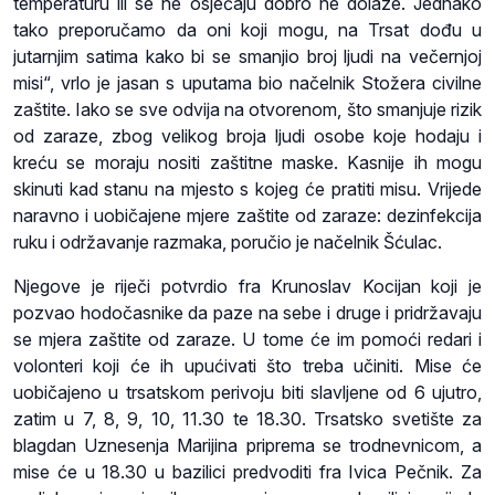
temperaturu ili se ne osjećaju dobro ne dolaze. Jednako
tako preporučamo da oni koji mogu, na Trsat dođu u
jutarnjim satima kako bi se smanjio broj ljudi na večernjoj
misi“, vrlo je jasan s uputama bio načelnik Stožera civilne
zaštite. Iako se sve odvija na otvorenom, što smanjuje rizik
od zaraze, zbog velikog broja ljudi osobe koje hodaju i
kreću se moraju nositi zaštitne maske. Kasnije ih mogu
skinuti kad stanu na mjesto s kojeg će pratiti misu. Vrijede
naravno i uobičajene mjere zaštite od zaraze: dezinfekcija
ruku i održavanje razmaka, poručio je načelnik Šćulac.
Njegove je riječi potvrdio fra Krunoslav Kocijan koji je
pozvao hodočasnike da paze na sebe i druge i pridržavaju
se mjera zaštite od zaraze. U tome će im pomoći redari i
volonteri koji će ih upućivati što treba učiniti. Mise će
uobičajeno u trsatskom perivoju biti slavljene od 6 ujutro,
zatim u 7, 8, 9, 10, 11.30 te 18.30. Trsatsko svetište za
blagdan Uznesenja Marijina priprema se trodnevnicom, a
mise će u 18.30 u bazilici predvoditi fra Ivica Pečnik. Za