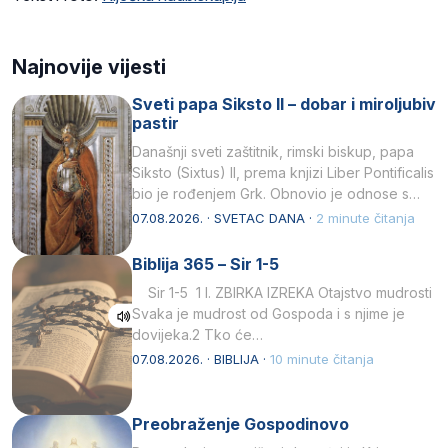
Najnovije vijesti
Sveti papa Siksto II – dobar i miroljubiv
pastir
Današnji sveti zaštitnik, rimski biskup, papa
Siksto (Sixtus) II, prema knjizi Liber Pontificalis
bio je rođenjem Grk. Obnovio je odnose s
afričkim…
07.08.2026. · SVETAC DANA ·
2 minute čitanja
Biblija 365 – Sir 1-5
Sir 1-5 1 I. ZBIRKA IZREKA Otajstvo mudrosti
Svaka je mudrost od Gospoda i s njime je
dovijeka.2 Tko će…
07.08.2026. · BIBLIJA ·
10 minute čitanja
Preobraženje Gospodinovo