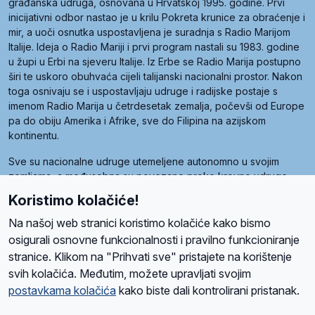
građanska udruga, osnovana u Hrvatskoj 1995. godine. Prvi
inicijativni odbor nastao je u krilu Pokreta krunice za obraćenje i
mir, a uoči osnutka uspostavljena je suradnja s Radio Marijom
Italije. Ideja o Radio Mariji i prvi program nastali su 1983. godine
u župi u Erbi na sjeveru Italije. Iz Erbe se Radio Marija postupno
širi te uskoro obuhvaća cijeli talijanski nacionalni prostor. Nakon
toga osnivaju se i uspostavljaju udruge i radijske postaje s
imenom Radio Marija u četrdesetak zemalja, počevši od Europe
pa do obiju Amerika i Afrike, sve do Filipina na azijskom
kontinentu.
Sve su nacionalne udruge utemeljene autonomno u svojim
zemljama, a međusobna su povezane preko krovne udruge
pod nazivom Svjetska obitelj Radio Marije (World Family of
Koristimo kolačiće!
Radio Maria). Svjetsku obitelj utemeljilo je sedam članica, među
kojima je i hrvatska Udruga Radio Marija.
Na našoj web stranici koristimo kolačiće kako bismo
osigurali osnovne funkcionalnosti i pravilno funkcioniranje
stranice. Klikom na "Prihvati sve" pristajete na korištenje
svih kolačića. Međutim, možete upravljati svojim
O nama
Radio
Program
Volonteri
Prijatelji
Kontakt
Pravila privatnosti
postavkama kolačića
kako biste dali kontrolirani pristanak.
Kolačići
Uvjeti korištenja