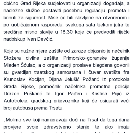
obično Grad Rijeka sudjelovati u organizaciji događaja, a
nadležne službe postaviti posebnu regulaciju prometa i
brinuti za sigurnost. Mise će biti slavljene na otvorenom i
po uobičajenom rasporedu, svakoga sata tijekom jutra te
središnje misno slavlje u 18.30 koje će predvoditi riječki
nadbiskup Ivan Devčić.
Koje su nužne mjere zaštite od zaraze objasnio je načelnik
Stožera civilne zaštite Primorsko-goranske županije
Mladen Šćulac, a o organizaciji proslave blagdana govorili
su gvardijan trsatskog samostana i čuvar svetišta fra
Krunoslav Kocijan, Dijana Jelušić Požarić iz protokola
Grada Rijeke, pomoćnik načelnika prometne policije
Dražen Puškarić te Igor Pađen i Kristina Prijić iz
Autotroleja, gradskog prijevoznika koji će osigurati veći
broj autobusa prema Trsatu.
„Molimo sve koji namjeravaju doći na Trsat da toga dana
provjere svoje zdravstveno stanje te ako imaju