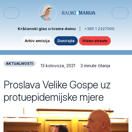
Skip to content
Skip to footer
Menu
Kršćanski glas u tvome domu
|
+385 1 2327000
Arhiv emisija
Donirajte
Video stream
AKTUALNOSTI
13 kolovoza, 2021
3 minute čitanja
Proslava Velike Gospe uz
protuepidemijske mjere