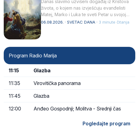
Danas slavimo uzvišeni događaj iz Kristova
života, o kojem nas izvješćuju evanđelisti
Matej, Marko i Luka te sveti Petar u svojoj
drugoj…
06.08.2026. · SVETAC DANA ·
3 minute čitanja
Program Radio Marija
11:15
Glazba
11:35
Virovitička panorama
11:45
Glazba
12:00
Anđeo Gospodnji; Molitva - Srednji čas
Pogledajte program