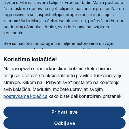
u župi u Erbi na sjeveru Italije. Iz Erbe se Radio Marija postupno
širi te uskoro obuhvaća cijeli talijanski nacionalni prostor. Nakon
toga osnivaju se i uspostavljaju udruge i radijske postaje s
imenom Radio Marija u četrdesetak zemalja, počevši od Europe
pa do obiju Amerika i Afrike, sve do Filipina na azijskom
kontinentu.
Sve su nacionalne udruge utemeljene autonomno u svojim
zemljama, a međusobna su povezane preko krovne udruge
pod nazivom Svjetska obitelj Radio Marije (World Family of
Koristimo kolačiće!
Radio Maria). Svjetsku obitelj utemeljilo je sedam članica, među
kojima je i hrvatska Udruga Radio Marija.
Na našoj web stranici koristimo kolačiće kako bismo
osigurali osnovne funkcionalnosti i pravilno funkcioniranje
stranice. Klikom na "Prihvati sve" pristajete na korištenje
svih kolačića. Međutim, možete upravljati svojim
O nama
Radio
Program
Volonteri
Prijatelji
Kontakt
Pravila privatnosti
postavkama kolačića
kako biste dali kontrolirani pristanak.
Kolačići
Uvjeti korištenja
Ova stranica je zaštićena Google reCAPTCHA sustavom
Prihvati sve
Odbij sve
App
Google
Store
Play