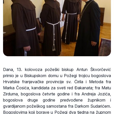
Dana, 13. kolovoza požeški biskup Antun Škvorčević
primio je u Biskupskom domu u Požegi trojicu bogoslova
Hrvatske franjevačke provincije sv. Ćirila i Metoda fra
Marka Čosića, kandidata za sveti red Đakanata; fra Matu
Zirduma, bogoslova četvrte godine i fra Andreja Jozića,
bogoslova druge godine predvođene župnikom i
gvardijanom požeškog samostana fra Darkom Sudarićem.
Bogoslovima koji borave u Požegi dva tjedna na župnom