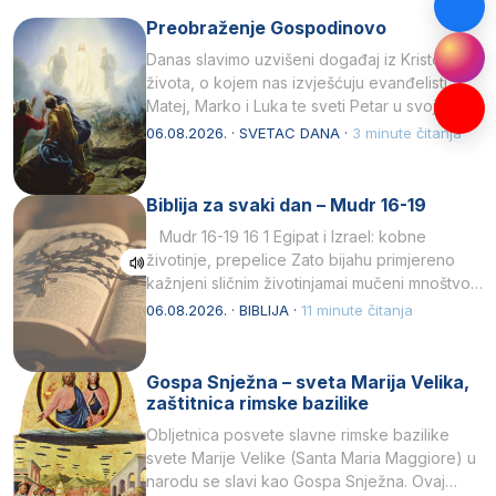
Preobraženje Gospodinovo
Danas slavimo uzvišeni događaj iz Kristova
života, o kojem nas izvješćuju evanđelisti
Matej, Marko i Luka te sveti Petar u svojoj
drugoj…
06.08.2026. · SVETAC DANA ·
3 minute čitanja
Biblija za svaki dan – Mudr 16-19
Mudr 16-19 16 1 Egipat i Izrael: kobne
životinje, prepelice Zato bijahu primjereno
kažnjeni sličnim životinjamai mučeni mnoštvom
kukaca.2 A narod…
06.08.2026. · BIBLIJA ·
11 minute čitanja
Gospa Snježna – sveta Marija Velika,
zaštitnica rimske bazilike
Obljetnica posvete slavne rimske bazilike
svete Marije Velike (Santa Maria Maggiore) u
narodu se slavi kao Gospa Snježna. Ovaj