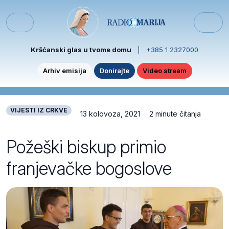
Skip to content
Skip to footer
Menu
Kršćanski glas u tvome domu
|
+385 1 2327000
Arhiv emisija
Donirajte
Video stream
VIJESTI IZ CRKVE
13 kolovoza, 2021
2 minute čitanja
Požeški biskup primio
franjevačke bogoslove