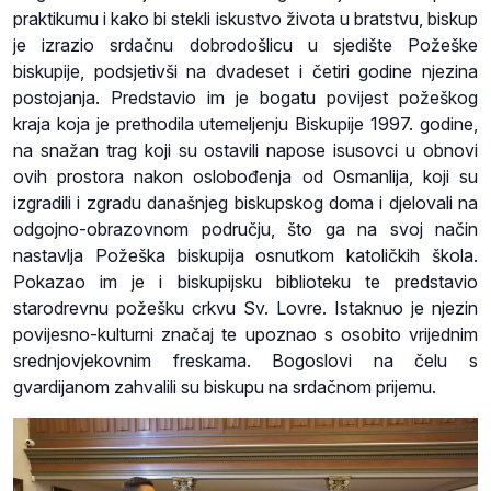
praktikumu i kako bi stekli iskustvo života u bratstvu, biskup
je izrazio srdačnu dobrodošlicu u sjedište Požeške
biskupije, podsjetivši na dvadeset i četiri godine njezina
postojanja. Predstavio im je bogatu povijest požeškog
kraja koja je prethodila utemeljenju Biskupije 1997. godine,
na snažan trag koji su ostavili napose isusovci u obnovi
ovih prostora nakon oslobođenja od Osmanlija, koji su
izgradili i zgradu današnjeg biskupskog doma i djelovali na
odgojno-obrazovnom području, što ga na svoj način
nastavlja Požeška biskupija osnutkom katoličkih škola.
Pokazao im je i biskupijsku biblioteku te predstavio
starodrevnu požešku crkvu Sv. Lovre. Istaknuo je njezin
povijesno-kulturni značaj te upoznao s osobito vrijednim
srednjovjekovnim freskama. Bogoslovi na čelu s
gvardijanom zahvalili su biskupu na srdačnom prijemu.