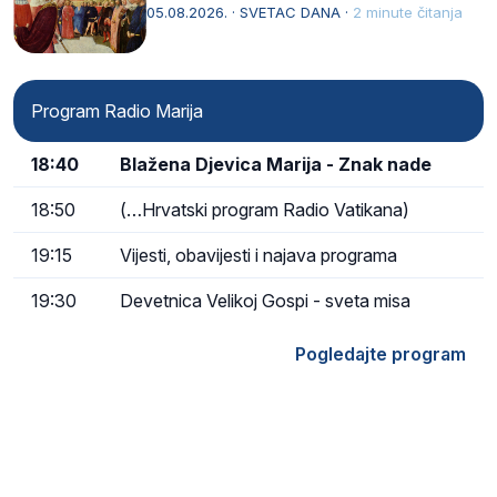
naziv, Sancta Maria…
05.08.2026. · SVETAC DANA ·
2 minute čitanja
Program Radio Marija
18:40
Blažena Djevica Marija - Znak nade
18:50
(…Hrvatski program Radio Vatikana)
19:15
Vijesti, obavijesti i najava programa
19:30
Devetnica Velikoj Gospi - sveta misa
Pogledajte program