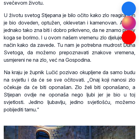
svečevom životu.
U životu svetog Stjepana je bilo očito kako zlo reagira. On
je bio doveden, optužen, oklevetan i kamenovan. Ali zlo,
jednako tako zna biti i dobro prikriveno, da ne znamo protiv
koga se borimo. I u ovom našem vremenu zlo djeluje i traži
način kako da zavede. Tu nam je potrebna mudrost Duha
Svetoga, da možemo prepoznavati znakove vremena,
usmjereni ne na zlo, već na Gospodina.
Na kraju je župnik Lučić pozivao okupljene da samo budu
na svjetlu i da će se sve očitovati. „Onaj koji nanosi zlo
očekuje da će biti oponašan. Zlo želi biti oponašano, a
Stjepan ovdje ne oponaša nego ljubi jer je bio u toj
svjetlosti. Jedino ljubavlju, jedino svjetlošću, možemo
pobijediti tamu.“