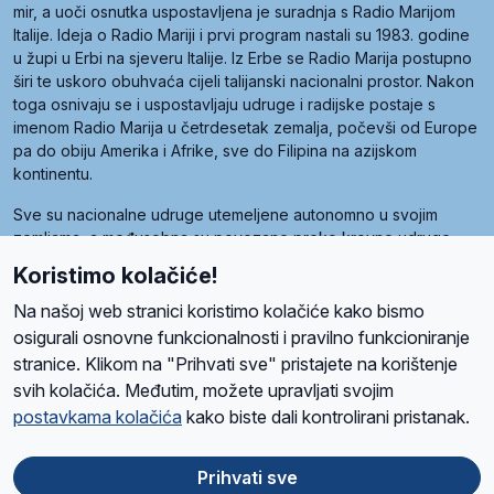
mir, a uoči osnutka uspostavljena je suradnja s Radio Marijom
Italije. Ideja o Radio Mariji i prvi program nastali su 1983. godine
u župi u Erbi na sjeveru Italije. Iz Erbe se Radio Marija postupno
širi te uskoro obuhvaća cijeli talijanski nacionalni prostor. Nakon
toga osnivaju se i uspostavljaju udruge i radijske postaje s
imenom Radio Marija u četrdesetak zemalja, počevši od Europe
pa do obiju Amerika i Afrike, sve do Filipina na azijskom
kontinentu.
Sve su nacionalne udruge utemeljene autonomno u svojim
zemljama, a međusobna su povezane preko krovne udruge
pod nazivom Svjetska obitelj Radio Marije (World Family of
Koristimo kolačiće!
Radio Maria). Svjetsku obitelj utemeljilo je sedam članica, među
kojima je i hrvatska Udruga Radio Marija.
Na našoj web stranici koristimo kolačiće kako bismo
osigurali osnovne funkcionalnosti i pravilno funkcioniranje
stranice. Klikom na "Prihvati sve" pristajete na korištenje
svih kolačića. Međutim, možete upravljati svojim
O nama
Radio
Program
Volonteri
Prijatelji
Kontakt
Pravila privatnosti
postavkama kolačića
kako biste dali kontrolirani pristanak.
Kolačići
Uvjeti korištenja
Ova stranica je zaštićena Google reCAPTCHA sustavom
Prihvati sve