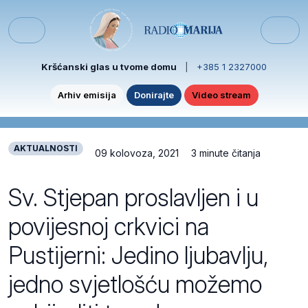
Skip to content
Skip to footer
Menu
Kršćanski glas u tvome domu
|
+385 1 2327000
Arhiv emisija
Donirajte
Video stream
AKTUALNOSTI
09 kolovoza, 2021
3 minute čitanja
Sv. Stjepan proslavljen i u
povijesnoj crkvici na
Pustijerni: Jedino ljubavlju,
jedno svjetlošću možemo