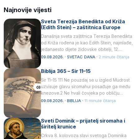
Najnovije vijesti
Sveta Terezija Benedikta od Križa
(Edith Stein) – zaštitnica Europe
Današnja sveta zaštitnica Terezija Benedikta
od Križa rođena je kao Edith Stein, najmlađe,
jedanaesto dijete židovske obitelji, 12.
listopada 1891, u Wrocławu…
09.08.2026. · SVETAC DANA ·
2 minute čitanja
Biblija 365 – Sir 11–15
Sir 11–15 111 Ne pouzdaj se u izgled Mudrost
uzvisuje glavu siromahui posađuje ga među
knezove.2 Ne hvali čovjeka po obličju
njegovui…
09.08.2026. · BIBLIJA ·
11 minute čitanja
Sveti Dominik – prijatelj siromaha i
širitelj krunice
Crkva 8. kolovoza slavi svetoga Dominika