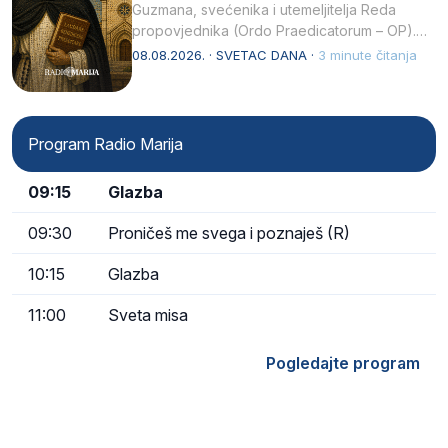
Guzmana, svećenika i utemeljitelja Reda
propovjednika (Ordo Praedicatorum – OP).
Svojim životom, dubokom ljubavlju prema
08.08.2026. · SVETAC DANA ·
3 minute čitanja
Kristu…
Program Radio Marija
09:15
Glazba
09:30
Proničeš me svega i poznaješ (R)
10:15
Glazba
11:00
Sveta misa
Pogledajte program