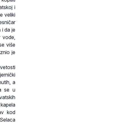
atskoj i
 veliki
esničar
 i da je
r vode,
se više
znio je
vetosti
ernički
utih, a
va se u
vatskih
 kapela
av kod
 Selaca