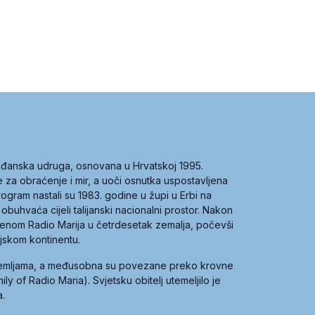
građanska udruga, osnovana u Hrvatskoj 1995.
ce za obraćenje i mir, a uoči osnutka uspostavljena
 program nastali su 1983. godine u župi u Erbi na
 obuhvaća cijeli talijanski nacionalni prostor. Nakon
 imenom Radio Marija u četrdesetak zemalja, počevši
ijskom kontinentu.
zemljama, a međusobna su povezane preko krovne
y of Radio Maria). Svjetsku obitelj utemeljilo je
a.