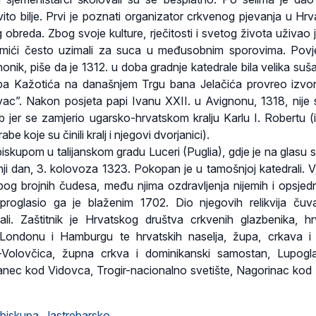
ovito bilje. Prvi je poznati organizator crkvenog pjevanja u Hrv
breda. Zbog svoje kulture, rječitosti i svetog života uživao je
emići često uzimali za suca u međusobnim sporovima. Povj
nonik, piše da je 1312. u doba gradnje katedrale bila velika suša
pa Kažotića na današnjem Trgu bana Jelačića provreo izvo
ac”. Nakon posjeta papi Ivanu XXII. u Avignonu, 1318, nije 
eb jer se zamjerio ugarsko-hrvatskom kralju Karlu I. Robertu (i
be koje su činili kralj i njegovi dvorjanici).
iskupom u talijanskom gradu Luceri (Puglia), gdje je na glasu s
i dan, 3. kolovoza 1323. Pokopan je u tamošnjoj katedrali. Vj
og brojnih čudesa, među njima ozdravljenja nijemih i opsjedn
proglasio ga je blaženim 1702. Dio njegovih relikvija ču
ali. Zaštitnik je Hrvatskog društva crkvenih glazbenika, hr
u Londonu i Hamburgu te hrvatskih naselja, župa, crkava i
-Volovčica, župna crkva i dominikanski samostan, Lupogl
anec kod Vidovca, Trogir-nacionalno svetište, Nagorinac kod
biskupa, Jastrebarsko