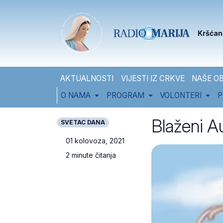
Skip to content
Skip to footer
Kršćan
AKTUALNOSTI
VIJESTI IZ CRKVE
NAŠE OB
O NAMA
PROGRAM
VOLONTERI
P
Blaženi A
SVETAC DANA
01 kolovoza, 2021
2 minute čitanja