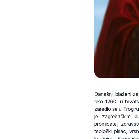
Današnji blaženi za
oko 1260. u hrvats
zaredio se u Trogiru
je zagrebačkim bi
promicatelj zdravst
teološki pisac, vrs
knjižnicu. Siromašn