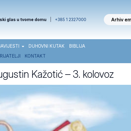
Arhiv em
ski glas u tvome domu
|
+385 1 2327000
AVIJESTI
DUHOVNI KUTAK
BIBLIJA
RIJATELJI
KONTAKT
ugustin Kažotić – 3. kolovoz