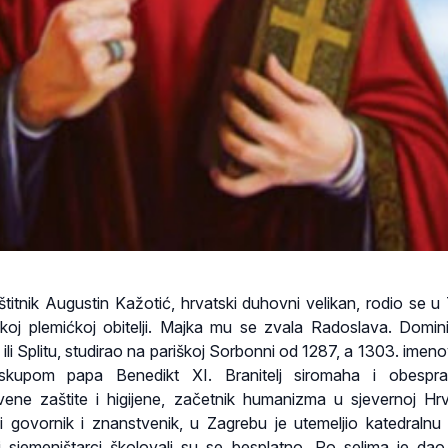
štitnik Augustin Kažotić, hrvatski duhovni velikan, rodio se u 
koj plemićkoj obitelji. Majka mu se zvala Radoslava. Domin
 ili Splitu, studirao na pariškoj Sorbonni od 1287, a 1303. imen
skupom papa Benedikt XI. Branitelj siromaha i obespravl
vene zaštite i higijene, začetnik humanizma u sjevernoj Hrv
ni govornik i znanstvenik, u Zagrebu je utemeljio katedralnu 
i sjemeništarci školovali su se besplatno. Po selima je dao