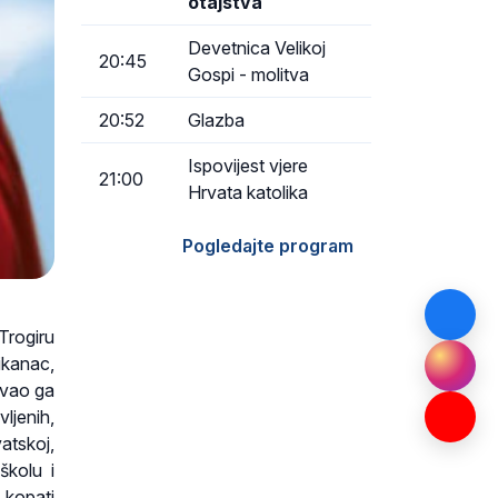
otajstva
Devetnica Velikoj
20:45
Gospi - molitva
20:52
Glazba
Ispovijest vjere
21:00
Hrvata katolika
Pogledajte program
Trogiru
ikanac,
ovao ga
jenih,
atskoj,
školu i
 kopati