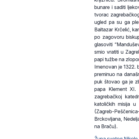
bunare i saditi ljek
tvorac zagrebačkog o
ugled pa su ga pl
Baltazar Krčelić, ka
po zagovoru bisku
glasoviti “Mandušev
smio vratiti u Zagr
papi tužbe na zlopora
Imenovan je 1322. b
preminuo na današnj
puk štovao ga je zb
papa Klement XI. 
zagrebačkoj katedr
katoličkih misija 
(Zagreb-Peščenica
Brckovljana, Nedelj
na Braču).
Župa svetog Nikole 