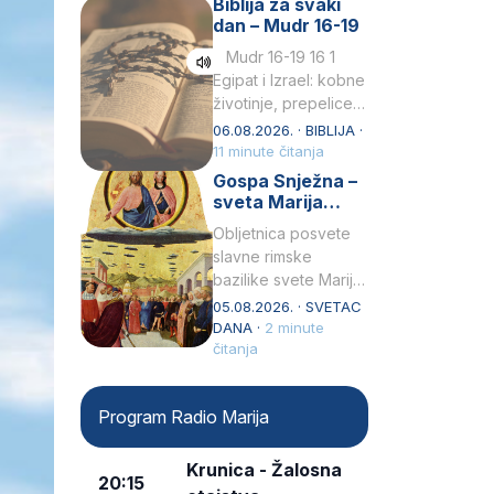
Biblija za svaki
Petar u svojoj
dan – Mudr 16-19
drugoj…
Mudr 16-19 16 1
Egipat i Izrael: kobne
životinje, prepelice
Zato bijahu
06.08.2026. · BIBLIJA ·
primjereno kažnjeni
11 minute čitanja
sličnim životinjamai
Gospa Snježna –
mučeni mnoštvom
sveta Marija
kukaca.2 A narod…
Velika, zaštitnica
Obljetnica posvete
rimske bazilike
slavne rimske
bazilike svete Marije
Velike (Santa Maria
05.08.2026. · SVETAC
Maggiore) u narodu
DANA ·
2 minute
se slavi kao Gospa
čitanja
Snježna. Ovaj naziv,
Sancta Maria…
Program Radio Marija
Krunica - Žalosna
20:15