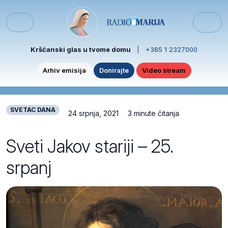
Skip to content
Skip to footer
Menu
Kršćanski glas u tvome domu
|
+385 1 2327000
Arhiv emisija
Donirajte
Video stream
SVETAC DANA
24 srpnja, 2021
3 minute čitanja
Sveti Jakov stariji – 25.
srpanj