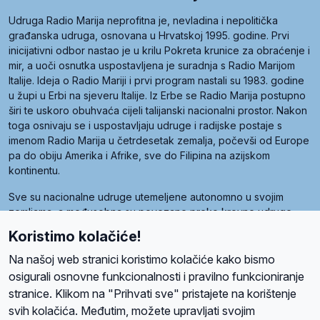
Udruga Radio Marija neprofitna je, nevladina i nepolitička
građanska udruga, osnovana u Hrvatskoj 1995. godine. Prvi
inicijativni odbor nastao je u krilu Pokreta krunice za obraćenje i
mir, a uoči osnutka uspostavljena je suradnja s Radio Marijom
Italije. Ideja o Radio Mariji i prvi program nastali su 1983. godine
u župi u Erbi na sjeveru Italije. Iz Erbe se Radio Marija postupno
širi te uskoro obuhvaća cijeli talijanski nacionalni prostor. Nakon
toga osnivaju se i uspostavljaju udruge i radijske postaje s
imenom Radio Marija u četrdesetak zemalja, počevši od Europe
pa do obiju Amerika i Afrike, sve do Filipina na azijskom
kontinentu.
Sve su nacionalne udruge utemeljene autonomno u svojim
zemljama, a međusobna su povezane preko krovne udruge
pod nazivom Svjetska obitelj Radio Marije (World Family of
Koristimo kolačiće!
Radio Maria). Svjetsku obitelj utemeljilo je sedam članica, među
kojima je i hrvatska Udruga Radio Marija.
Na našoj web stranici koristimo kolačiće kako bismo
osigurali osnovne funkcionalnosti i pravilno funkcioniranje
stranice. Klikom na "Prihvati sve" pristajete na korištenje
svih kolačića. Međutim, možete upravljati svojim