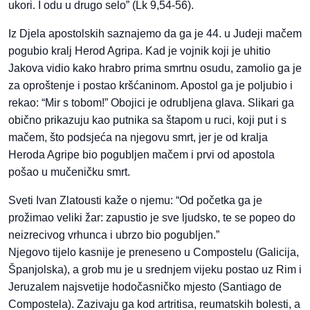
ukori. I odu u drugo selo” (Lk 9,54-56).
Iz Djela apostolskih saznajemo da ga je 44. u Judeji mačem
pogubio kralj Herod Agripa. Kad je vojnik koji je uhitio
Jakova vidio kako hrabro prima smrtnu osudu, zamolio ga je
za oproštenje i postao kršćaninom. Apostol ga je poljubio i
rekao: “Mir s tobom!” Obojici je odrubljena glava. Slikari ga
obično prikazuju kao putnika sa štapom u ruci, koji put i s
mačem, što podsjeća na njegovu smrt, jer je od kralja
Heroda Agripe bio pogubljen mačem i prvi od apostola
pošao u mučeničku smrt.
Sveti Ivan Zlatousti kaže o njemu: “Od početka ga je
prožimao veliki žar: zapustio je sve ljudsko, te se popeo do
neizrecivog vrhunca i ubrzo bio pogubljen.”
Njegovo tijelo kasnije je preneseno u Compostelu (Galicija,
Španjolska), a grob mu je u srednjem vijeku postao uz Rim i
Jeruzalem najsvetije hodočasničko mjesto (Santiago de
Compostela). Zazivaju ga kod artritisa, reumatskih bolesti, a