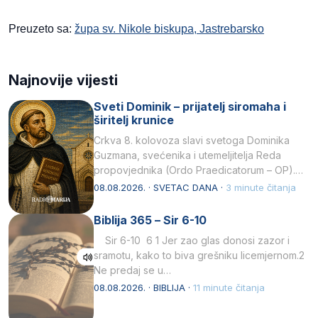
Preuzeto sa:
župa sv. Nikole biskupa, Jastrebarsko
Najnovije vijesti
Sveti Dominik – prijatelj siromaha i
širitelj krunice
Crkva 8. kolovoza slavi svetoga Dominika
Guzmana, svećenika i utemeljitelja Reda
propovjednika (Ordo Praedicatorum – OP).
Svojim životom, dubokom ljubavlju prema
08.08.2026. · SVETAC DANA ·
3 minute čitanja
Kristu…
Biblija 365 – Sir 6-10
Sir 6-10 6 1 Jer zao glas donosi zazor i
sramotu, kako to biva grešniku licemjernom.2
Ne predaj se u…
08.08.2026. · BIBLIJA ·
11 minute čitanja