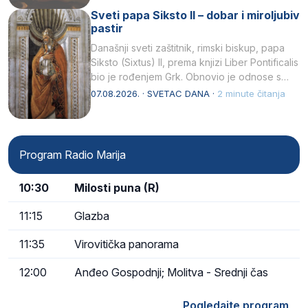
Sveti papa Siksto II – dobar i miroljubiv
pastir
Današnji sveti zaštitnik, rimski biskup, papa
Siksto (Sixtus) II, prema knjizi Liber Pontificalis
bio je rođenjem Grk. Obnovio je odnose s
afričkim…
07.08.2026. · SVETAC DANA ·
2 minute čitanja
Program Radio Marija
10:30
Milosti puna (R)
11:15
Glazba
11:35
Virovitička panorama
12:00
Anđeo Gospodnji; Molitva - Srednji čas
Pogledajte program