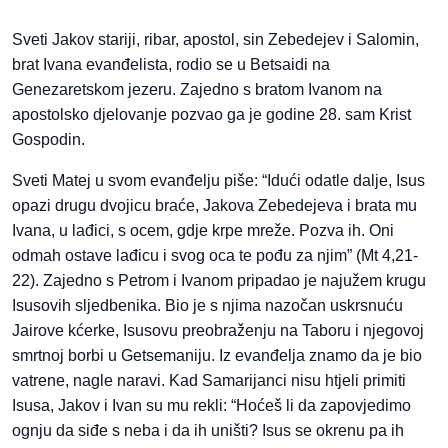
Sveti Jakov stariji, ribar, apostol, sin Zebedejev i Salomin,
brat Ivana evanđelista, rodio se u Betsaidi na
Genezaretskom jezeru. Zajedno s bratom Ivanom na
apostolsko djelovanje pozvao ga je godine 28. sam Krist
Gospodin.
Sveti Matej u svom evanđelju piše: “Idući odatle dalje, Isus
opazi drugu dvojicu braće, Jakova Zebedejeva i brata mu
Ivana, u lađici, s ocem, gdje krpe mreže. Pozva ih. Oni
odmah ostave lađicu i svog oca te pođu za njim” (Mt 4,21-
22). Zajedno s Petrom i Ivanom pripadao je najužem krugu
Isusovih sljedbenika. Bio je s njima nazočan uskrsnuću
Jairove kćerke, Isusovu preobraženju na Taboru i njegovoj
smrtnoj borbi u Getsemaniju. Iz evanđelja znamo da je bio
vatrene, nagle naravi. Kad Samarijanci nisu htjeli primiti
Isusa, Jakov i Ivan su mu rekli: “Hoćeš li da zapovjedimo
ognju da siđe s neba i da ih uništi? Isus se okrenu pa ih