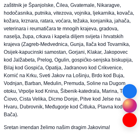
zaštitnik je Španjolske, Čilea, Gvatemale, Nikaragve,
hodočasnika, putnika, vitezova, vojnika, ljekarnika, kovača,
kožara, krznara, ratara, voćara, težaka, konjanika, jahača,
veterinara i reumatičara te mnogih krajeva, gradova,
naselja, župa, crkava i kapela diljem svijeta i hrvatskih
krajeva (Zagreb-Medvednica, Gunja, Ilača kod Tovarnika,
Osijek-kapucinski samostan, Gorjani, Klakar, Jakopovec
kod Jalžabeta, Prelog, Ogulin, gospićko-senjska biskupija,
Bilaj kod Gospića, Opatija, Jadranovo kod Crikvenice,
Kornić na Krku, Sveti Jakov na Lošinju, Brdo kod Buja,
Vodnjan, Barban, Medulin, Premuda, Soline na Dugom
otoku, Vrpolje kod Knina, Šibenik-katedrala, Marina, Trogir-
Čiovo, Cista Velika, Dicmo Donje, Pitve kod Jelse na
Hvaru, Dubrovnik, Međugorje kod Čitluka, Plavna kod
Bača).
Sretan imendan želimo našim dragim Jakovima!