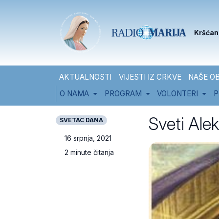
Skip to content
Skip to footer
Kršćan
AKTUALNOSTI
VIJESTI IZ CRKVE
NAŠE OB
O NAMA
PROGRAM
VOLONTERI
P
Sveti Alek
SVETAC DANA
16 srpnja, 2021
2 minute čitanja