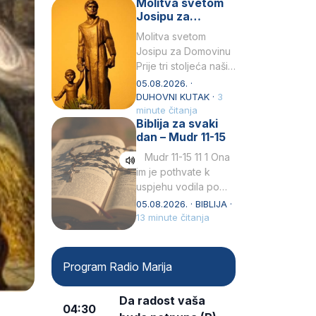
Molitva svetom
Snježna. Ovaj naziv,
Josipu za
Sancta Maria…
Domovinu
Molitva svetom
Josipu za Domovinu
Prije tri stoljeća naši
su pradjedovi
05.08.2026. ·
odlučili, svečano
DUHOVNI KUTAK ·
3
izjavili i službeno
minute čitanja
Biblija za svaki
proglasili da Ti, brižni
dan – Mudr 11-15
Poočime Isusov,…
Mudr 11-15 11 1 Ona
im je pothvate k
uspjehu vodila po
ruci proroka svetog2
05.08.2026. · BIBLIJA ·
kad su prohodili
13 minute čitanja
pustoš nenastanjenui
dizali…
Program Radio Marija
Da radost vaša
04:30