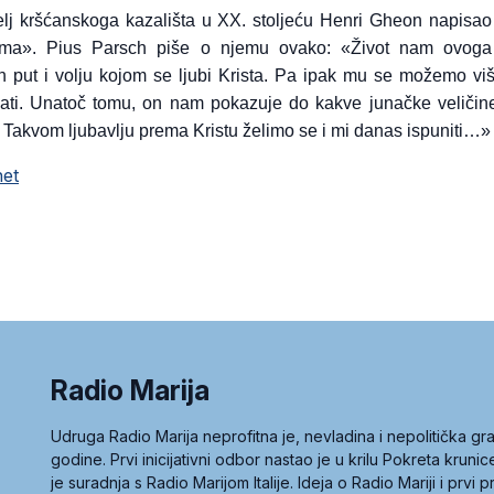
elj kršćanskoga kazališta u XX. stoljeću Henri Gheon napisa
ma». Pius Parsch piše o njemu ovako: «Život nam ovoga
 put i volju kojom se ljubi Krista. Pa ipak mu se možemo više
vati. Unatoč tomu, on nam pokazuje do kakve junačke veliči
. Takvom ljubavlju prema Kristu želimo se i mi danas ispuniti…»
net
Radio Marija
Udruga Radio Marija neprofitna je, nevladina i nepolitička 
godine. Prvi inicijativni odbor nastao je u krilu Pokreta kruni
je suradnja s Radio Marijom Italije. Ideja o Radio Mariji i prvi