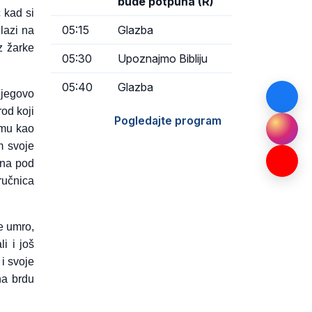
bude potpuna (R)
ć kad si
05:15
Glazba
lazi na
z žarke
05:30
Upoznajmo Bibliju
05:40
Glazba
njegovo
rod koji
Pogledajte program
omu kao
m svoje
dina pod
ručnica
ne umro,
i i još
 i svoje
na brdu