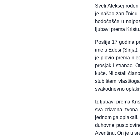
Sveti Aleksej rođen 
je našao zaručnicu.
hodočašće u najpozn
ljubavi prema Kristu
Poslije 17 godina p
ime u Edesi (Sirija).
je plovio prema nj
prosjak i stranac. 
kuće. Ni ostali član
stubištem vlastitoga
svakodnevno oplakiva
Iz ljubavi prema Kri
sva crkvena zvona 
jednom ga oplakali. 
duhovne pustolovine
Aventinu. On je u s