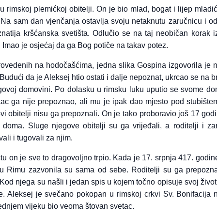
u rimskoj plemićkoj obitelji. On je bio mlad, bogat i lijep mladi
 Na sam dan vjenčanja ostavlja svoju netaknutu zaručnicu i od
atija kršćanska svetišta. Odlučio se na taj neobičan korak i
. Imao je osjećaj da ga Bog potiče na takav potez.
rovedenih na hodočašćima, jedna slika Gospina izgovorila je 
 Budući da je Aleksej htio ostati i dalje nepoznat, ukrcao se na b
egovoj domovini. Po dolasku u rimsku luku uputio se svome d
Otac ga nije prepoznao, ali mu je ipak dao mjesto pod stubište
ovi obitelji nisu ga prepoznali. On je tako proboravio još 17 go
 doma. Sluge njegove obitelji su ga vrijeđali, a roditelji i za
li i tugovali za njim.
stu on je sve to dragovoljno trpio. Kada je 17. srpnja 417. godi
u Rimu zazvonila su sama od sebe. Roditelji su ga prepoznal
Kod njega su našli i jedan spis u kojem točno opisuje svoj život
. Aleksej je svečano pokopan u rimskoj crkvi Sv. Bonifacija 
rednjem vijeku bio veoma štovan svetac.