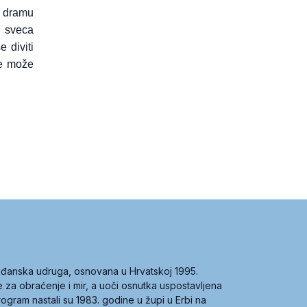
o dramu
 sveca
 diviti
ne može
građanska udruga, osnovana u Hrvatskoj 1995.
ce za obraćenje i mir, a uoči osnutka uspostavljena
 program nastali su 1983. godine u župi u Erbi na