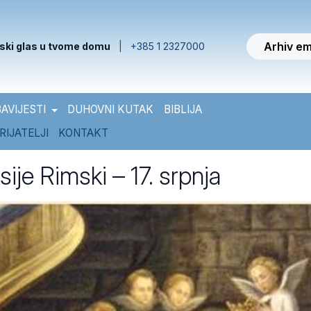
Arhiv em
ski glas u tvome domu
|
+385 1 2327000
AVIJESTI
DUHOVNI KUTAK
BIBLIJA
RIJATELJI
KONTAKT
sije Rimski – 17. srpnja