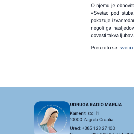
O njemu je obnovit
«Svetac pod stuba
pokazuje izvanredan
negoli ga nasljedo
dovesti takva ljubav
Preuzeto sa:
sveci.
UDRUGA RADIO MARIJA
Kameniti stol 11
10000 Zagreb Croatia
Ured: +385 1 23 27 100